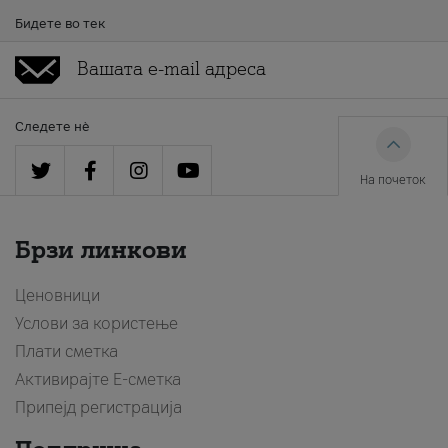
Бидете во тек
Следете нè
На почеток
Брзи линкови
Ценовници
Услови за користење
Плати сметка
Активирајте Е-сметка
Припејд регистрација