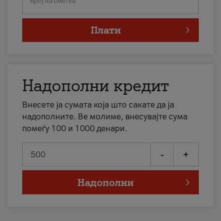
Број на сметка
Плати
Надополни кредит
Внесете ја сумата која што сакате да ја
надополните. Ве молиме, внесувајте сума
помеѓу 100 и 1000 денари.
-
+
Надополни