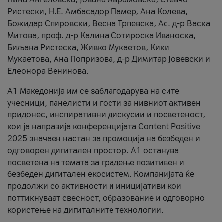
Ристески, Н.Е. Амбасадор Памер, Ана Колева,
Божидар Спировски, Весна Трпевска, Ас. д-р Васка
Митова, проф. д-р Калина Сотироска Иваноска,
Биљана Ристеска, Живко Мукаетов, Кики
Мукаетова, Ана Попризова, д-р Димитар Јовевски и
Елеонора Венинова.
А1 Македонија им се заблагодарува на сите
учесници, панелисти и гости за нивниот активен
придонес, инспиративни дискусии и посветеност,
кои ја направија конференцијата Content Positive
2025 значаен настан за промоција на безбеден и
одговорен дигитален простор. А1 останува
посветена на темата за градење позитивен и
безбеден дигитален екосистем. Компанијата ќе
продолжи со активности и иницијативи кои
поттикнуваат свесност, образование и одговорно
користење на дигиталните технологии.