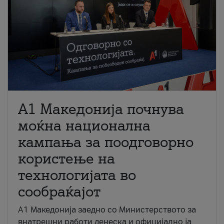
A1 Македонија почнува
моќна национална
кампања за поодговорно
користење на
технологијата во
сообраќајот
A1 Македонија заедно со Министерството за
внатрешни работи денеска и официјално ја