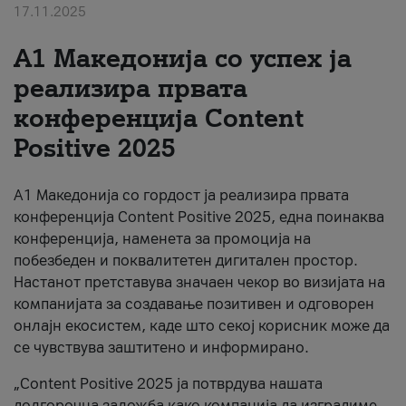
17.11.2025
За нас
А1 Македонија со успех ја
#ПодобарОнлајн
реализира првата
конференција Content
Positive 2025
А1 Македонија со гордост ја реализира првата
конференција Content Positive 2025, една поинаква
конференција, наменета за промоција на
побезбеден и поквалитетен дигитален простор.
Настанот претставува значаен чекор во визијата на
компанијата за создавање позитивен и одговорен
онлајн екосистем, каде што секој корисник може да
се чувствува заштитено и информирано.
„Content Positive 2025 ја потврдува нашата
долгорочна заложба како компанија да изградиме