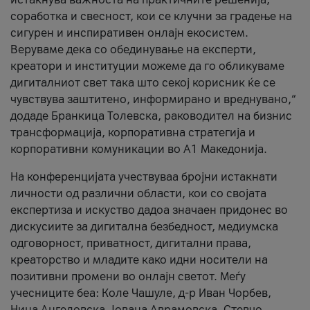
соработка и свесност, кои се клучни за градење на
сигурен и инспиративен онлајн екосистем.
Веруваме дека со обединување на експерти,
креатори и институции можеме да го обликуваме
дигиталниот свет така што секој корисник ќе се
чувствува заштитено, информирано и вреднувано,“
додаде Бранкица Толевска, раководител на бизнис
трансформација, корпоративна стратегија и
корпоративни комуникации во А1 Македонија.
На конференцијата учествуваа бројни истакнати
личности од различни области, кои со својата
експертиза и искуство дадоа значаен придонес во
дискусиите за дигитална безбедност, медиумска
одговорност, приватност, дигитални права,
креаторство и младите како идни носители на
позитивни промени во онлајн светот. Меѓу
учесниците беа: Коле Чашуле, д-р Иван Чорбев,
Нина Ангеловска, Јована Аврамовска, Стевчо