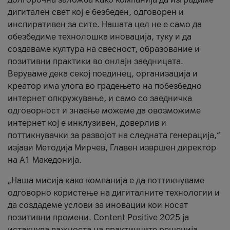
дигитален свет кој е безбеден, одговорен и
инспиративен за сите. Нашата цел не е само да
обезбедиме технолошка иновација, туку и да
создаваме култура на свесност, образование и
позитивни практики во онлајн заедницата.
Веруваме дека секој поединец, организација и
креатор има улога во градењето на побезбедно
интернет опкружување, и само со заедничка
одговорност и знаење можеме да овозможиме
интернет кој е инклузивен, доверлив и
поттикнувачки за развојот на следната генерација,“
изјави Методија Мирчев, Главен извршен директор
на А1 Македонија.
„Наша мисија како компанија е да поттикнуваме
одговорно користење на дигиталните технологии и
да создадеме услови за иновации кои носат
позитивни промени. Content Positive 2025 ја
истакнува важноста на практичните решенија,