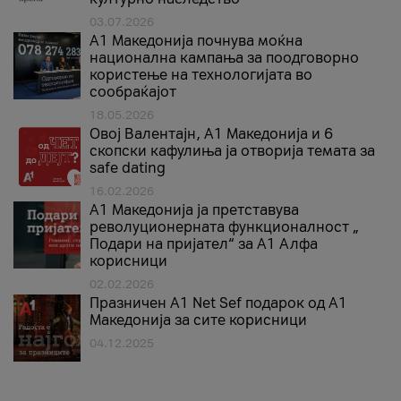
03.07.2026
A1 Македонија почнува моќна
национална кампања за поодговорно
користење на технологијата во
сообраќајот
18.05.2026
Овој Валентајн, A1 Македонија и 6
скопски кафулиња ја отворија темата за
safe dating
16.02.2026
А1 Македонија ја претставува
револуционерната функционалност „
Подари на пријател“ за А1 Алфа
корисници
02.02.2026
Празничен A1 Net Sеf подарок од А1
Македонија за сите корисници
04.12.2025