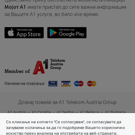
Мојот A1
имате пристап до сите важни информации
за Вашите A1 услуги, во било кое време.
Member of
Начини на плаќање
Дознај повеќе за A1 Telekom Austria Group
A1 Austria
A1 Croatia
A1 Serbia
A1 Belarus
A1 Bulgaria
A1 Slovenia
A1 Digital
Со кликање на копчето "Се согласувам", се согласувате да
зачуваме колачиња за да го подобриме Вашето корисничко
искуство преку анализа на употребата на веб-страната,