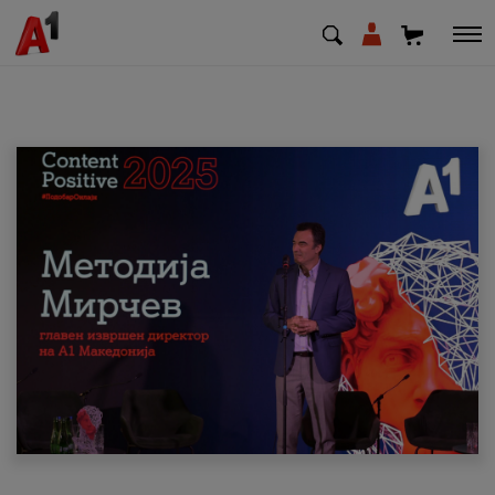
МК
EN
SQ
Приватни
Деловни
Поддршка
Надополни кредит
Плати сметка