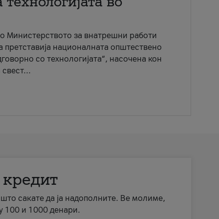
 технологијата во
со Министерството за внатрешни работи
ја претставија националната општествено
говорно со технологијата“, насочена кон
свест...
 кредит
а што сакате да ја надополните. Ве молиме,
у 100 и 1000 денари.