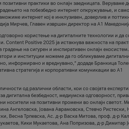
и позитивни практики во онлајн заедницата. Веруваме д
 градењето на побезбедно интернет опкружување, и само
зможиме интернет кој е инклузивен, доверлив и поттик
тодија Мирчев, Главен извршен директор на А1 Македониј
 одговорно користење на дигиталните технологии и да 
. Content Positive 2025 ја истакнува важноста на прак
за градење на сигурен и инспиративен онлајн екосистем.
атори и институции можеме да го обликуваме дигитални
тено, информирано и вреднувано,“ додаде Бранкица Толе
ативна стратегија и корпоративни комуникации во А1
личности од различни области, кои со својата експерти
 за дигитална безбедност, медиумска одговорност, прив
ни носители на позитивни промени во онлајн светот. М
Нина Ангеловска, Јована Аврамовска, Стевчо Ристески, Н
и, Весна Трпевска, Ас. д-р Васка Митова, проф. д-р Ка
каетов, Кики Мукаетова, Ана Попризова, д-р Димитар Ј