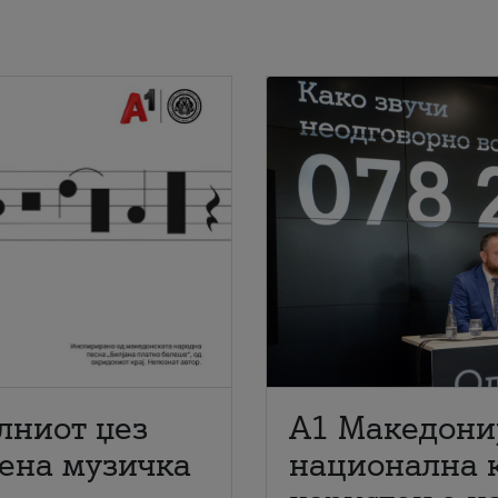
лниот џез
A1 Македони
мена музичка
национална 