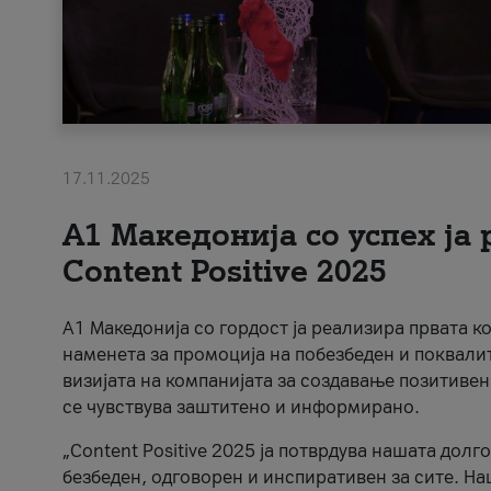
17.11.2025
А1 Македонија со успех ја
Content Positive 2025
А1 Македонија со гордост ја реализира првата к
наменета за промоција на побезбеден и поквали
визијата на компанијата за создавање позитивен
се чувствува заштитено и информирано.
„Content Positive 2025 ја потврдува нашата долг
безбеден, одговорен и инспиративен за сите. На