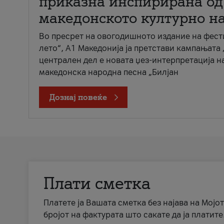
приказна инспирирана од
македонското културно н
Во пресрет на овогодишното издание на фест
лето“, А1 Македонија ја претстави кампањата 
централен дел е новата џез-интерпретација н
македонска народна песна „Билјан
Дознај повеќе
Плати сметка
Платете ја Вашата сметка без најава на Мојот
бројот на фактурата што сакате да ја платите