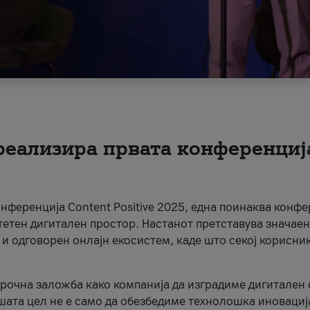
 реализира првата конференциј
онференција Content Positive 2025, една поинаква конфе
тетен дигитален простор. Настанот претставува значаен
 и одговорен онлајн екосистем, каде што секој корисни
орочна заложба како компанија да изградиме дигитален с
шата цел не е само да обезбедиме технолошка иновација