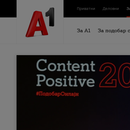
Приватни
Деловни
З
За А1
За подобар 