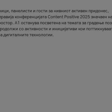
ници, панелисти и гости за нивниот активен придонес,
правија конференцијата Content Positive 2025 значаен н
остор. А1 останува посветена на темата за градење по
продолжи со активности и иницијативи кои поттикнуваа
а дигиталните технологии.