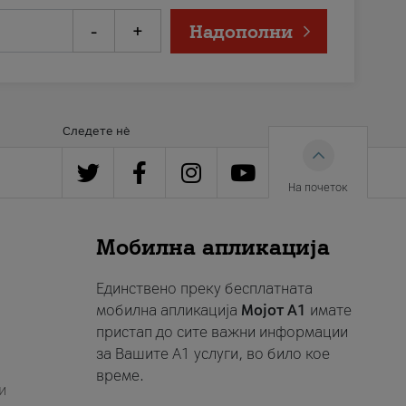
-
+
Надополни
Следете нè
На почеток
Мобилна апликација
Единствено преку бесплатната
мобилна апликација
Мојот A1
имате
пристап до сите важни информации
за Вашите A1 услуги, во било кое
време.
и