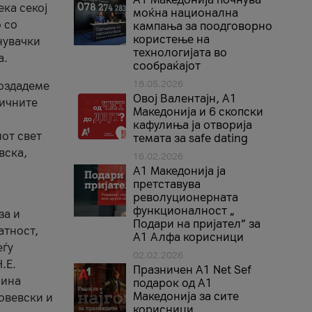
ека секој
моќна национална
 со
кампања за поодговорно
користење на
нувачки
технологијата во
а.
сообраќајот
18.05.2026
создадеме
Овој Валентајн, A1
тичните
Македонија и 6 скопски
кафулиња ја отворија
от свет
темата за safe dating
вска,
16.02.2026
А1 Македонија ја
претставува
револуционерната
функционалност „
за и
Подари на пријател“ за
атност,
А1 Алфа корисници
еѓу
02.02.2026
.Е.
Празничен A1 Net Sеf
лина
подарок од А1
Македонија за сите
овевски и
корисници