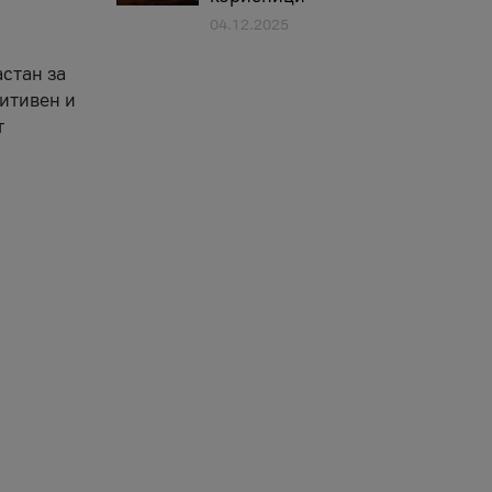
04.12.2025
астан за
зитивен и
т