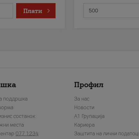
Плати
ршка
Профил
за поддршка
За нас
форма
Новости
изнис состанок
А1 Групација
жни места
Кариера
центар
077 1234
Заштита на лични податоц