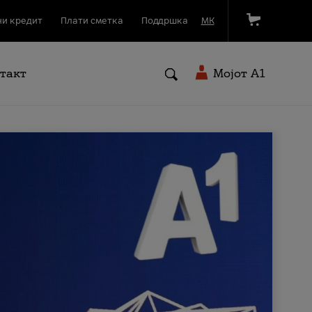
и кредит
Плати сметка
Поддршка
МК
такт
Мојот A1