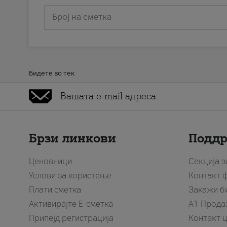
Број на сметка
Бидете во тек
Брзи линкови
Подд
Ценовници
Секција 
Услови за користење
Контакт 
Плати сметка
Закажи б
Активирајте Е-сметка
A1 Прода
Припејд регистрација
Контакт 