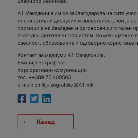
Елеонора Венинова.
А1 Македонија им се заблагодарува на сите учес
инспиративни дискусии и посветеност, кои ја на
промоција на безбеден и одговорен дигитален пр
безбеден дигитален екосистем. Компанијата ќе 
свесност, образование и одговорно користење н
Контакт за медиуми А1 Македонија:
Емилија Зографска
Корпоративни комуникации
тел. ++389 75 400505
e-mail: emilija.zografska@A1.mk
Назад