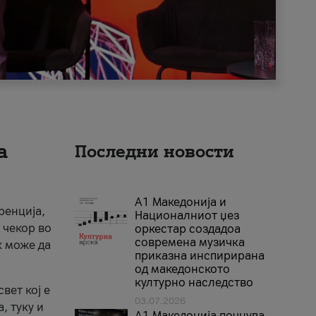
а
Последни новости
А1 Македонија и
ренција,
Националниот џез
 чекор во
оркестар создадоа
современа музичка
к може да
приказна инспирирана
од македонското
културно наследство
вет кој е
03.07.2026
, туку и
A1 Македонија почнува