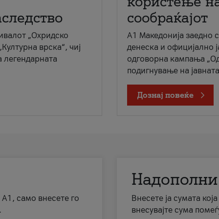
користење на
аследство
сообраќајот
ивалот „Охридско
A1 Македонија заедно 
„Културна врска“, чиј
денеска и официјално 
а легендарната
одговорна кампања „Од
подигнување на јавната 
Дознај повеќе
Надополни
 А1, само внесете го
Внесете ја сумата кој
.
внесувајте сума помеѓ