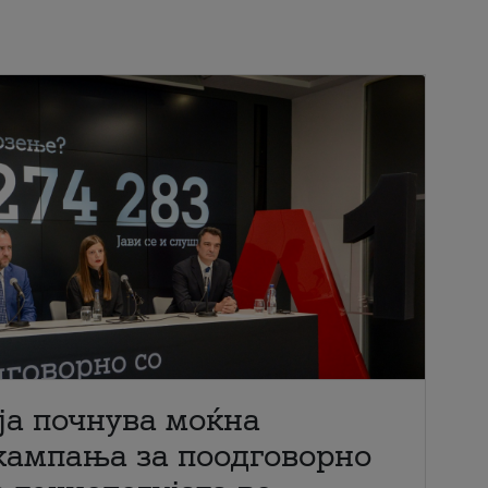
ја почнува моќна
кампања за поодговорно