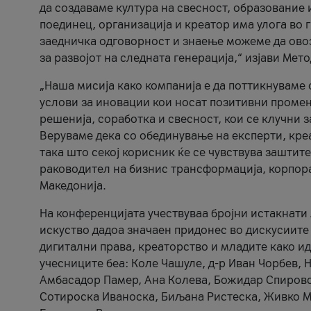
да создаваме култура на свесност, образование 
поединец, организација и креатор има улога во
заедничка одговорност и знаење можеме да ово
за развојот на следната генерација,“ изјави Ме
„Наша мисија како компанија е да поттикнуваме
услови за иновации кои носат позитивни промени
решенија, соработка и свесност, кои се клучни 
Веруваме дека со обединување на експерти, кре
така што секој корисник ќе се чувствува зашти
раководител на бизнис трансформација, корпор
Македонија.
На конференцијата учествуваа бројни истакнати 
искуство дадоа значаен придонес во дискусиите
дигитални права, креаторство и младите како ид
учесниците беа: Коле Чашуле, д-р Иван Чорбев, 
Амбасадор Памер, Ана Колева, Божидар Спировск
Сотироска Иваноска, Биљана Ристеска, Живко Му