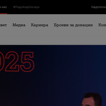
а нас
#ПодобарОнлајн
Надополн
свет
Медиа
Кариера
Броеви за донации
Кон