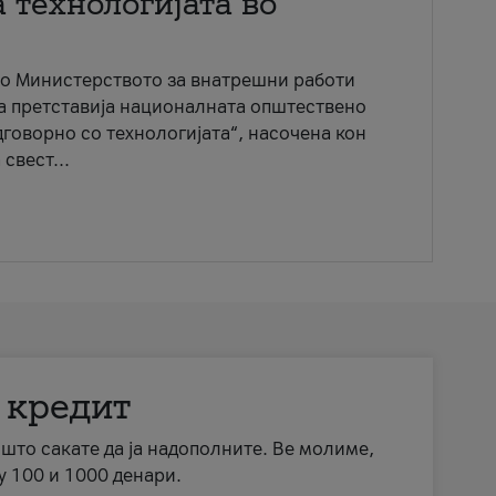
 технологијата во
со Министерството за внатрешни работи
ја претставија националната општествено
говорно со технологијата“, насочена кон
свест...
 кредит
а што сакате да ја надополните. Ве молиме,
у 100 и 1000 денари.