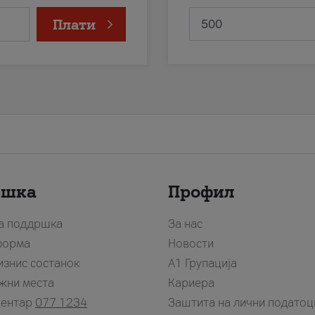
Плати
ршка
Профил
за поддршка
За нас
форма
Новости
изнис состанок
А1 Групација
жни места
Кариера
центар
077 1234
Заштита на лични податоц