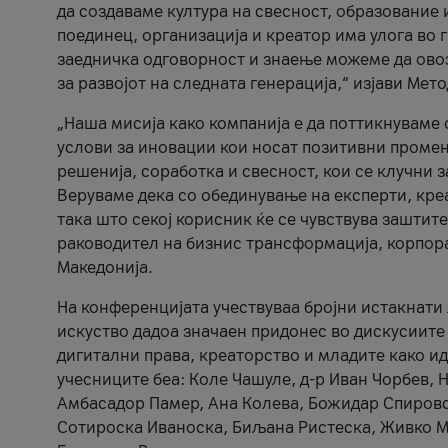
да создаваме култура на свесност, образование 
поединец, организација и креатор има улога во
заедничка одговорност и знаење можеме да ово
за развојот на следната генерација,“ изјави Ме
„Наша мисија како компанија е да поттикнуваме
услови за иновации кои носат позитивни промени
решенија, соработка и свесност, кои се клучни 
Веруваме дека со обединување на експерти, кре
така што секој корисник ќе се чувствува зашти
раководител на бизнис трансформација, корпор
Македонија.
На конференцијата учествуваа бројни истакнати 
искуство дадоа значаен придонес во дискусиите
дигитални права, креаторство и младите како ид
учесниците беа: Коле Чашуле, д-р Иван Чорбев, 
Амбасадор Памер, Ана Колева, Божидар Спировск
Сотироска Иваноска, Биљана Ристеска, Живко Му