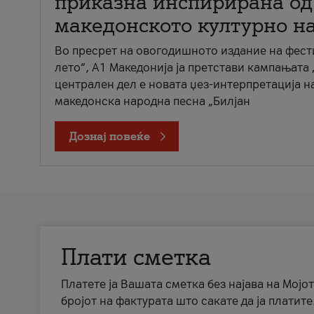
приказна инспирирана од
македонското културно н
Во пресрет на овогодишното издание на фест
лето“, А1 Македонија ја претстави кампањата 
централен дел е новата џез-интерпретација н
македонска народна песна „Билјан
Дознај повеќе
Плати сметка
Платете ја Вашата сметка без најава на Мојот
бројот на фактурата што сакате да ја платите