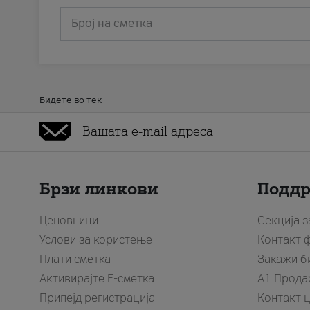
Број на сметка
Бидете во тек
Брзи линкови
Подд
Ценовници
Секција 
Услови за користење
Контакт 
Плати сметка
Закажи б
Активирајте Е-сметка
A1 Прода
Припејд регистрација
Контакт 