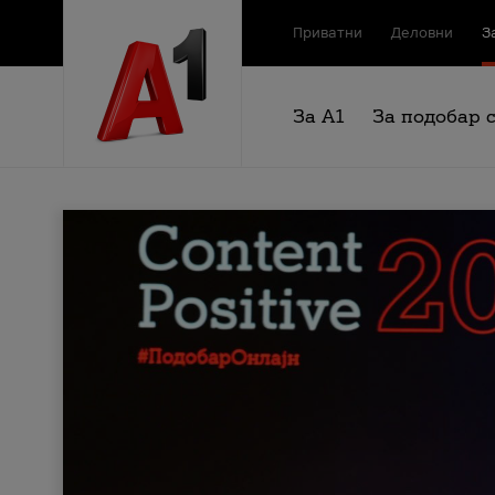
Приватни
Деловни
З
За А1
За подобар 