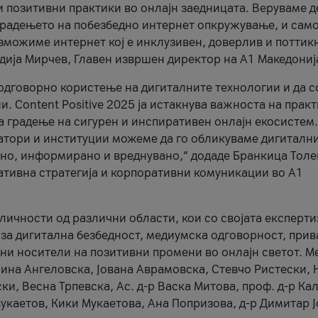
и позитивни практики во онлајн заедницата. Веруваме д
 градењето на побезбедно интернет опкружување, и само
зможиме интернет кој е инклузивен, доверлив и поттик
тодија Мирчев, Главен извршен директор на А1 Македониј
 одговорно користење на дигиталните технологии и да 
. Content Positive 2025 ја истакнува важноста на прак
за градење на сигурен и инспиративен онлајн екосистем.
атори и институции можеме да го обликуваме дигитални
тено, информирано и вреднувано,“ додаде Бранкица Толе
ативна стратегија и корпоративни комуникации во А1
личности од различни области, кои со својата експерти
 за дигитална безбедност, медиумска одговорност, прив
ни носители на позитивни промени во онлајн светот. М
Нина Ангеловска, Јована Аврамовска, Стевчо Ристески, Н
и, Весна Трпевска, Ас. д-р Васка Митова, проф. д-р Ка
каетов, Кики Мукаетова, Ана Попризова, д-р Димитар Ј