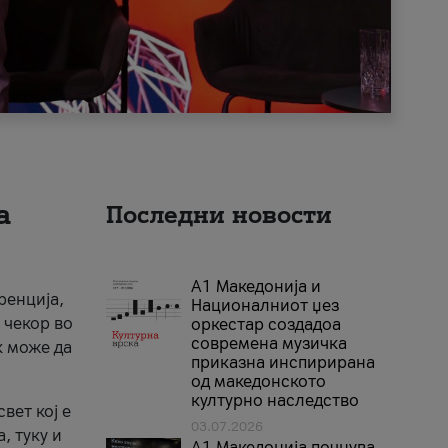
а
Последни новости
А1 Македонија и
ренција,
Националниот џез
 чекор во
оркестар создадоа
современа музичка
к може да
приказна инспирирана
од македонското
културно наследство
вет кој е
03.07.2026
, туку и
A1 Македонија почнува