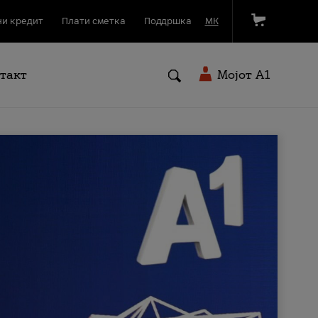
и кредит
Плати сметка
Поддршка
МК
такт
Мојот A1