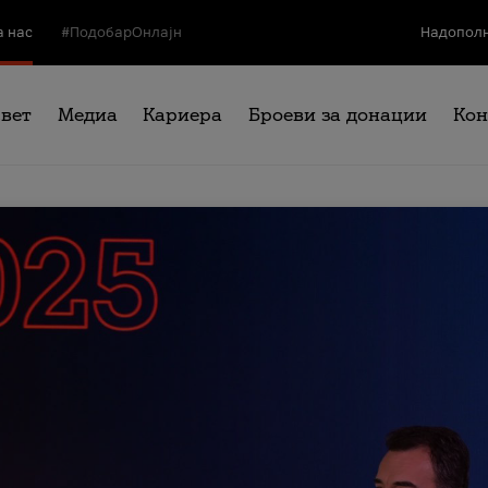
а нас
#ПодобарОнлајн
Надополн
свет
Медиа
Кариера
Броеви за донации
Кон