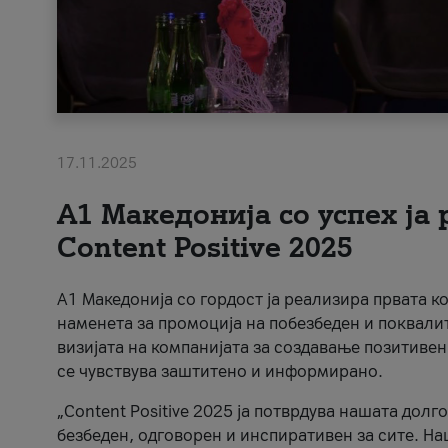
17.11.2025
А1 Македонија со успех ја
Content Positive 2025
А1 Македонија со гордост ја реализира првата к
наменета за промоција на побезбеден и поквали
визијата на компанијата за создавање позитивен
се чувствува заштитено и информирано.
„Content Positive 2025 ја потврдува нашата долг
безбеден, одговорен и инспиративен за сите. На