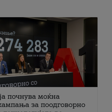
ја почнува моќна
кампања за поодговорно