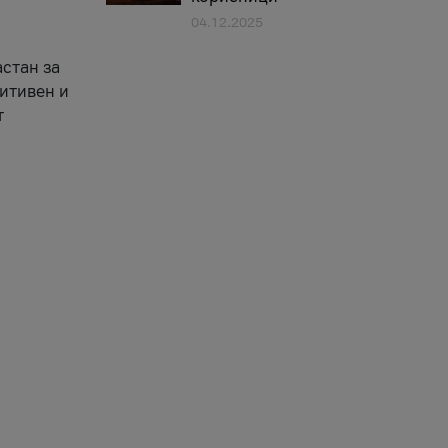
04.12.2025
астан за
зитивен и
т