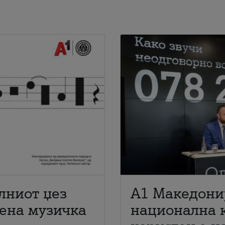
лниот џез
A1 Македони
мена музичка
национална 