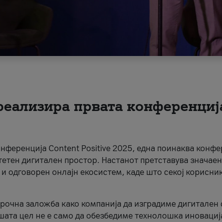
 реализира првата конференциј
онференција Content Positive 2025, една поинаква конфе
тетен дигитален простор. Настанот претставува значаен
 и одговорен онлајн екосистем, каде што секој корисни
орочна заложба како компанија да изградиме дигитален с
шата цел не е само да обезбедиме технолошка иновација