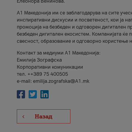
Елеонора Венинова.
А1 Македонија им се заблагодарува на сите учес
инспиративни дискусии и посветеност, кои ја на
промоција на безбеден и одговорен дигитален пр
безбеден дигитален екосистем. Компанијата ќе 
свесност, образование и одговорно користење н
Контакт за медиуми А1 Македонија:
Емилија Зографска
Корпоративни комуникации
тел. ++389 75 400505
e-mail: emilija.zografska@A1.mk
Назад