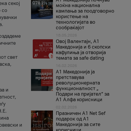
ека секој
моќна национална
 со
кампања за поодговорно
користење на
нувачки
технологијата во
а.
сообраќајот
18.05.2026
создадеме
Овој Валентајн, A1
тичните
Македонија и 6 скопски
кафулиња ја отворија
от свет
темата за safe dating
вска,
16.02.2026
А1 Македонија ја
претставува
револуционерната
функционалност „
за и
Подари на пријател“ за
атност,
А1 Алфа корисници
еѓу
02.02.2026
.Е.
Празничен A1 Net Sеf
лина
подарок од А1
Македонија за сите
овевски и
корисници