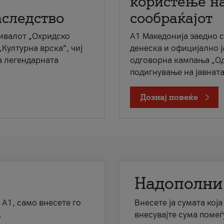
користење на
аследство
сообраќајот
ивалот „Охридско
A1 Македонија заедно 
„Културна врска“, чиј
денеска и официјално 
а легендарната
одговорна кампања „Од
подигнување на јавната 
Дознај повеќе
Надополни
 А1, само внесете го
Внесете ја сумата кој
.
внесувајте сума помеѓ