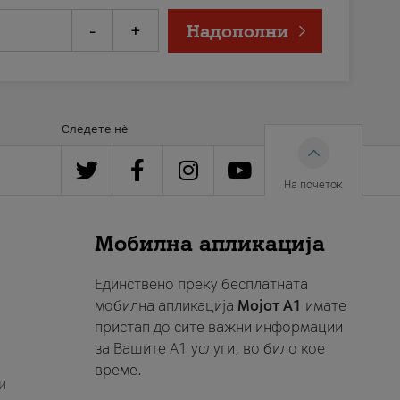
-
+
Надополни
Следете нè
На почеток
Мобилна апликација
Единствено преку бесплатната
мобилна апликација
Мојот A1
имате
пристап до сите важни информации
за Вашите A1 услуги, во било кое
време.
и