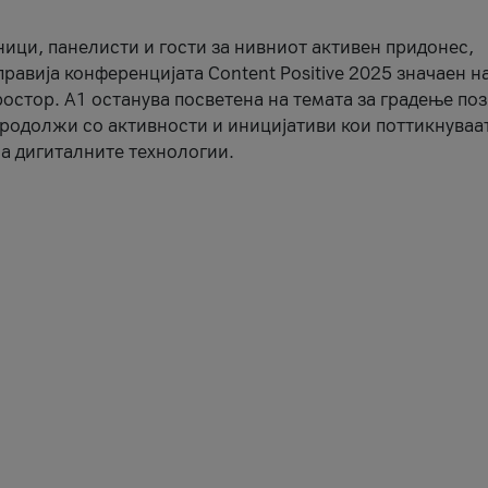
ници, панелисти и гости за нивниот активен придонес,
правија конференцијата Content Positive 2025 значаен н
остор. А1 останува посветена на темата за градење по
продолжи со активности и иницијативи кои поттикнуваа
а дигиталните технологии.