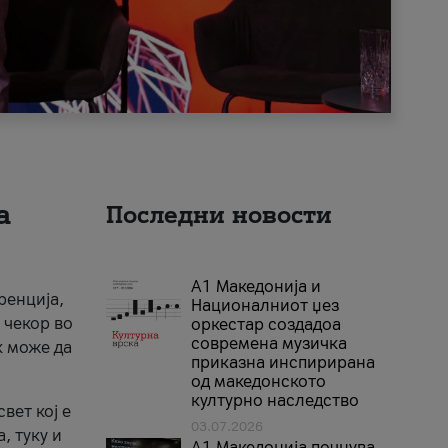
а
Последни новости
А1 Македонија и
ренција,
Националниот џез
 чекор во
оркестар создадоа
современа музичка
к може да
приказна инспирирана
од македонското
културно наследство
вет кој е
03.07.2026
, туку и
A1 Македонија почнува