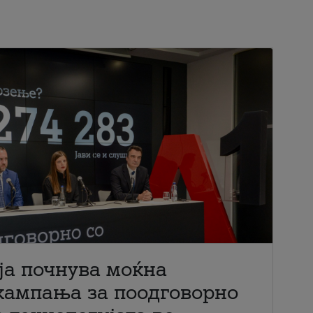
ја почнува моќна
кампања за поодговорно