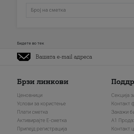
Број на сметка
Бидете во тек
Брзи линкови
Подд
Ценовници
Секција 
Услови за користење
Контакт 
Плати сметка
Закажи б
Активирајте Е-сметка
A1 Прода
Припејд регистрација
Контакт 