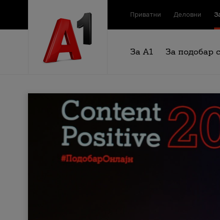
Приватни
Деловни
З
За А1
За подобар 