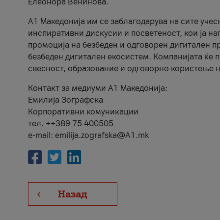
Елеонора Венинова.
А1 Македонија им се заблагодарува на сите учес
инспиративни дискусии и посветеност, кои ја на
промоција на безбеден и одговорен дигитален пр
безбеден дигитален екосистем. Компанијата ќе 
свесност, образование и одговорно користење н
Контакт за медиуми А1 Македонија:
Емилија Зографска
Корпоративни комуникации
тел. ++389 75 400505
e-mail: emilija.zografska@A1.mk
Назад