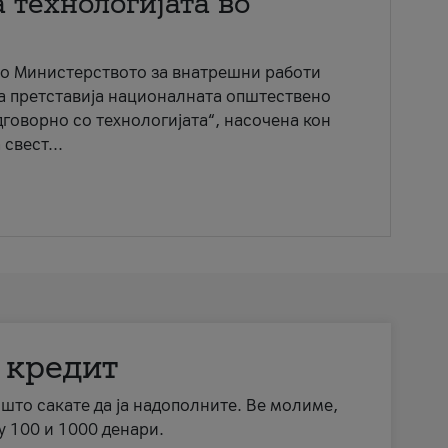
 технологијата во
со Министерството за внатрешни работи
ја претставија националната општествено
говорно со технологијата“, насочена кон
свест...
 кредит
а што сакате да ја надополните. Ве молиме,
у 100 и 1000 денари.