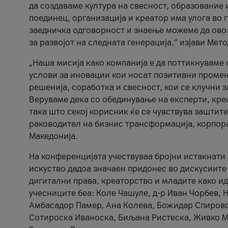
да создаваме култура на свесност, образование 
поединец, организација и креатор има улога во
заедничка одговорност и знаење можеме да ово
за развојот на следната генерација,“ изјави Ме
„Наша мисија како компанија е да поттикнуваме
услови за иновации кои носат позитивни промени
решенија, соработка и свесност, кои се клучни 
Веруваме дека со обединување на експерти, кре
така што секој корисник ќе се чувствува зашти
раководител на бизнис трансформација, корпор
Македонија.
На конференцијата учествуваа бројни истакнати 
искуство дадоа значаен придонес во дискусиите
дигитални права, креаторство и младите како ид
учесниците беа: Коле Чашуле, д-р Иван Чорбев, 
Амбасадор Памер, Ана Колева, Божидар Спировск
Сотироска Иваноска, Биљана Ристеска, Живко Му