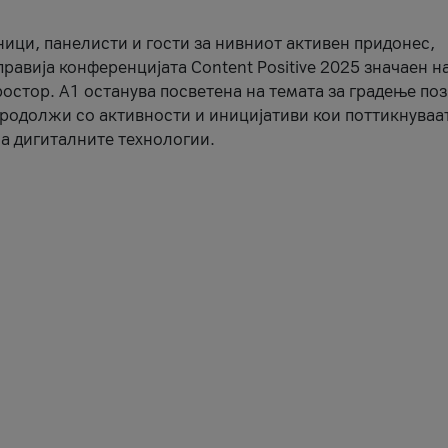
ници, панелисти и гости за нивниот активен придонес,
правија конференцијата Content Positive 2025 значаен н
остор. А1 останува посветена на темата за градење по
продолжи со активности и иницијативи кои поттикнуваа
а дигиталните технологии.