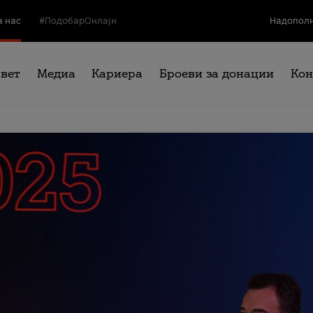
а нас
#ПодобарОнлајн
Надополн
свет
Медиа
Кариера
Броеви за донации
Кон