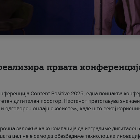
 реализира првата конференциј
онференција Content Positive 2025, една поинаква конфе
тетен дигитален простор. Настанот претставува значаен
 и одговорен онлајн екосистем, каде што секој корисни
орочна заложба како компанија да изградиме дигитален с
шата цел не е само да обезбедиме технолошка иновација