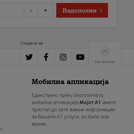
-
+
Надополни
Следете нè
На почеток
Мобилна апликација
Единствено преку бесплатната
мобилна апликација
Мојот A1
имате
пристап до сите важни информации
за Вашите A1 услуги, во било кое
време.
и