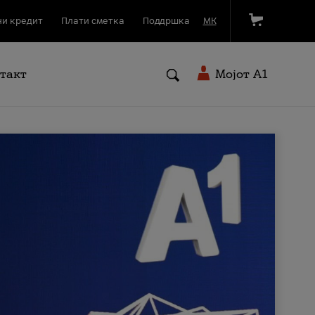
и кредит
Плати сметка
Поддршка
МК
такт
Мојот A1