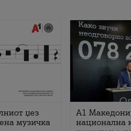
лниот џез
A1 Македони
мена музичка
национална 