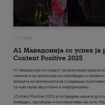
17.11.2025
А1 Македонија со успех ја
Content Positive 2025
А1 Македонија со гордост ја реализира првата к
наменета за промоција на побезбеден и поквали
визијата на компанијата за создавање позитивен
се чувствува заштитено и информирано.
„Content Positive 2025 ја потврдува нашата долг
безбеден, одговорен и инспиративен за сите. На