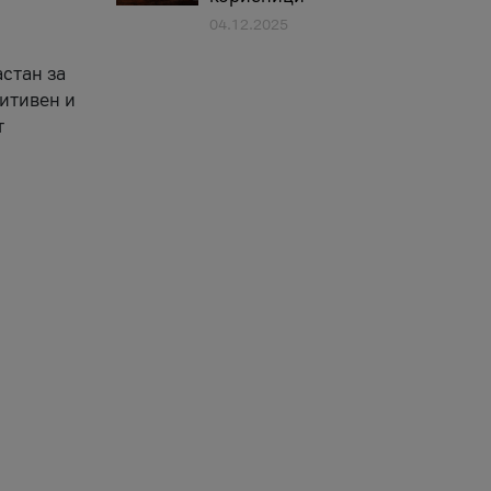
04.12.2025
астан за
зитивен и
т