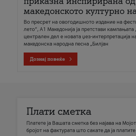
приказна инспирирана од
македонското културно н
Во пресрет на овогодишното издание на фест
лето“, А1 Македонија ја претстави кампањата 
централен дел е новата џез-интерпретација н
македонска народна песна „Билјан
Дознај повеќе
Плати сметка
Платете ја Вашата сметка без најава на Мојот
бројот на фактурата што сакате да ја платите