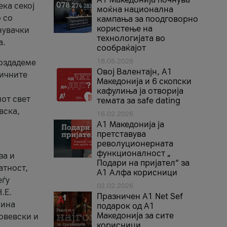
ека секој
моќна национална
 со
кампања за поодговорно
користење на
нувачки
технологијата во
а.
сообраќајот
18.05.2026
создадеме
Овој Валентајн, A1
тичните
Македонија и 6 скопски
кафулиња ја отворија
от свет
темата за safe dating
вска,
16.02.2026
А1 Македонија ја
претставува
револуционерната
функционалност „
за и
Подари на пријател“ за
атност,
А1 Алфа корисници
еѓу
02.02.2026
.Е.
Празничен A1 Net Sеf
лина
подарок од А1
Македонија за сите
овевски и
корисници