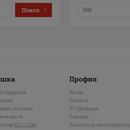
Плати
ршка
Профил
за поддршка
За нас
форма
Новости
изнис состанок
А1 Групација
жни места
Кариера
центар
077 1234
Заштита на лични податоц