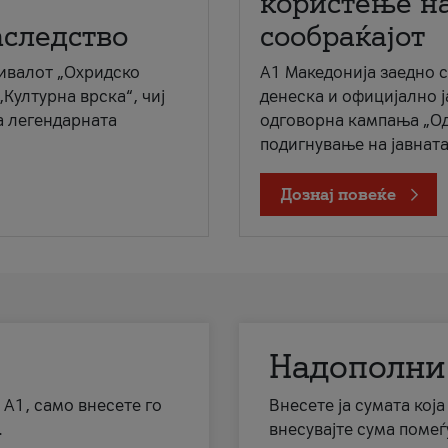
користење на
аследство
сообраќајот
ивалот „Охридско
A1 Македонија заедно 
„Културна врска“, чиј
денеска и официјално 
а легендарната
одговорна кампања „Од
подигнување на јавната 
Дознај повеќе
Надополни
 А1, само внесете го
Внесете ја сумата кој
.
внесувајте сума помеѓ