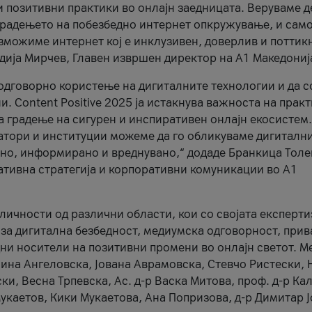
и позитивни практики во онлајн заедницата. Веруваме д
 градењето на побезбедно интернет опкружување, и само
зможиме интернет кој е инклузивен, доверлив и поттик
тодија Мирчев, Главен извршен директор на А1 Македониј
 одговорно користење на дигиталните технологии и да 
. Content Positive 2025 ја истакнува важноста на прак
за градење на сигурен и инспиративен онлајн екосистем.
атори и институции можеме да го обликуваме дигитални
тено, информирано и вреднувано,“ додаде Бранкица Толе
ативна стратегија и корпоративни комуникации во А1
личности од различни области, кои со својата експерти
 за дигитална безбедност, медиумска одговорност, прив
ни носители на позитивни промени во онлајн светот. М
Нина Ангеловска, Јована Аврамовска, Стевчо Ристески, Н
и, Весна Трпевска, Ас. д-р Васка Митова, проф. д-р Ка
каетов, Кики Мукаетова, Ана Попризова, д-р Димитар Ј