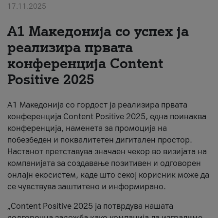
17.11.2025
За нас
А1 Македонија со успех ја
#ПодобарОнлајн
реализира првата
конференција Content
Positive 2025
А1 Македонија со гордост ја реализира првата
конференција Content Positive 2025, една поинаква
конференција, наменета за промоција на
побезбеден и поквалитетен дигитален простор.
Настанот претставува значаен чекор во визијата на
компанијата за создавање позитивен и одговорен
онлајн екосистем, каде што секој корисник може да
се чувствува заштитено и информирано.
„Content Positive 2025 ја потврдува нашата
долгорочна заложба како компанија да изградиме