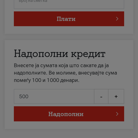
Број на сметка
Плати
Надополни кредит
Внесете ја сумата која што сакате да ја
надополните. Ве молиме, внесувајте сума
помеѓу 100 и 1000 денари.
-
+
Надополни