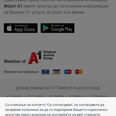
Мојот A1
имате пристап до сите важни информации
за Вашите A1 услуги, во било кое време.
Member of
Начини на плаќање
Дознај повеќе за A1 Telekom Austria Group
A1 Austria
A1 Croatia
A1 Serbia
A1 Belarus
A1 Bulgaria
A1 Slovenia
A1 Digital
Со кликање на копчето "Се согласувам", се согласувате да
зачуваме колачиња за да го подобриме Вашето корисничко
искуство преку анализа на употребата на веб-страната,