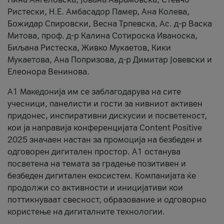
Ристески, Н.Е. Амбасадор Памер, Ана Колева,
Божидар Спировски, Весна Трпевска, Ас. д-р Васка
Митова, проф. д-р Калина Сотироска Иваноска,
Биљана Ристеска, Живко Мукаетов, Кики
Мукаетова, Ана Попризова, д-р Димитар Јовевски и
Елеонора Венинова.
А1 Македонија им се заблагодарува на сите
учесници, панелисти и гости за нивниот активен
придонес, инспиративни дискусии и посветеност,
кои ја направија конференцијата Content Positive
2025 значаен настан за промоција на безбеден и
одговорен дигитален простор. А1 останува
посветена на темата за градење позитивен и
безбеден дигитален екосистем. Компанијата ќе
продолжи со активности и иницијативи кои
поттикнуваат свесност, образование и одговорно
користење на дигиталните технологии.