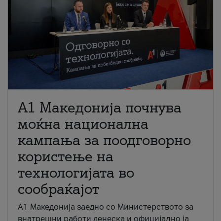
A1 Македонија почнува
моќна национална
кампања за поодговорно
користење на
технологијата во
сообраќајот
A1 Македонија заедно со Министерството за
внатрешни работи денеска и официјално ја