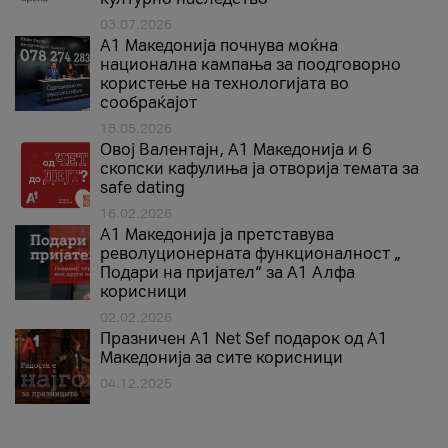
03.07.2026
A1 Македонија почнува моќна
национална кампања за поодговорно
користење на технологијата во
сообраќајот
18.05.2026
Овој Валентајн, A1 Македонија и 6
скопски кафулиња ја отворија темата за
safe dating
16.02.2026
А1 Македонија ја претставува
револуционерната функционалност „
Подари на пријател“ за А1 Алфа
корисници
02.02.2026
Празничен A1 Net Sеf подарок од А1
Македонија за сите корисници
04.12.2025