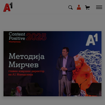
МК
EN
SQ
Приватни
Деловни
Поддршка
Надополни кредит
Плати сметка