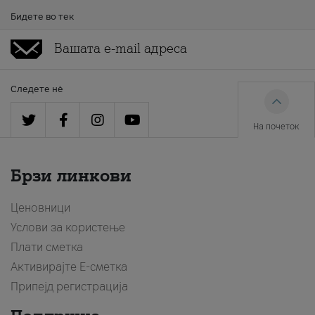
Бидете во тек
Следете нè
На почеток
Брзи линкови
Ценовници
Услови за користење
Плати сметка
Активирајте Е-сметка
Припејд регистрација