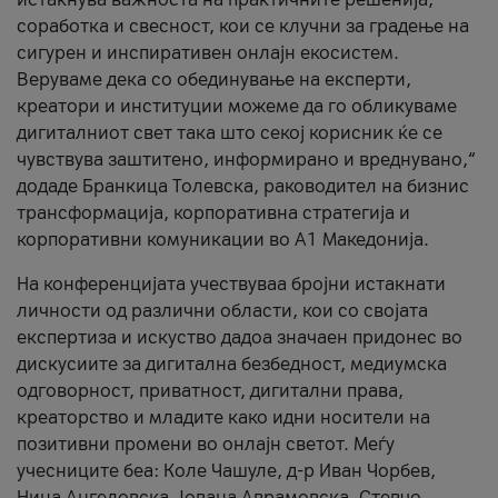
соработка и свесност, кои се клучни за градење на
сигурен и инспиративен онлајн екосистем.
Веруваме дека со обединување на експерти,
креатори и институции можеме да го обликуваме
дигиталниот свет така што секој корисник ќе се
чувствува заштитено, информирано и вреднувано,“
додаде Бранкица Толевска, раководител на бизнис
трансформација, корпоративна стратегија и
корпоративни комуникации во А1 Македонија.
На конференцијата учествуваа бројни истакнати
личности од различни области, кои со својата
експертиза и искуство дадоа значаен придонес во
дискусиите за дигитална безбедност, медиумска
одговорност, приватност, дигитални права,
креаторство и младите како идни носители на
позитивни промени во онлајн светот. Меѓу
учесниците беа: Коле Чашуле, д-р Иван Чорбев,
Нина Ангеловска, Јована Аврамовска, Стевчо