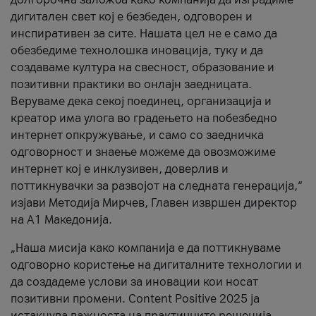
дигитален свет кој е безбеден, одговорен и
инспиративен за сите. Нашата цел не е само да
обезбедиме технолошка иновација, туку и да
создаваме култура на свесност, образование и
позитивни практики во онлајн заедницата.
Веруваме дека секој поединец, организација и
креатор има улога во градењето на побезбедно
интернет опкружување, и само со заедничка
одговорност и знаење можеме да овозможиме
интернет кој е инклузивен, доверлив и
поттикнувачки за развојот на следната генерација,“
изјави Методија Мирчев, Главен извршен директор
на А1 Македонија.
„Наша мисија како компанија е да поттикнуваме
одговорно користење на дигиталните технологии и
да создадеме услови за иновации кои носат
позитивни промени. Content Positive 2025 ја
истакнува важноста на практичните решенија,