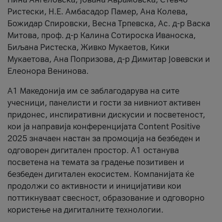
Ристески, Н.Е. Амбасадор Памер, Ана Колева,
Божидар Спировски, Весна Трпевска, Ас. д-р Васка
Митова, проф. д-р Калина Сотироска Иваноска,
Биљана Ристеска, Живко Мукаетов, Кики
Мукаетова, Ана Попризова, д-р Димитар Јовевски и
Елеонора Венинова.
А1 Македонија им се заблагодарува на сите
учесници, панелисти и гости за нивниот активен
придонес, инспиративни дискусии и посветеност,
кои ја направија конференцијата Content Positive
2025 значаен настан за промоција на безбеден и
одговорен дигитален простор. А1 останува
посветена на темата за градење позитивен и
безбеден дигитален екосистем. Компанијата ќе
продолжи со активности и иницијативи кои
поттикнуваат свесност, образование и одговорно
користење на дигиталните технологии.