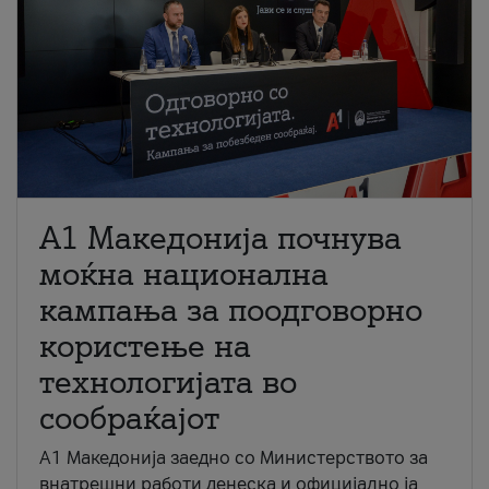
A1 Македонија почнува
моќна национална
кампања за поодговорно
користење на
технологијата во
сообраќајот
A1 Македонија заедно со Министерството за
внатрешни работи денеска и официјално ја