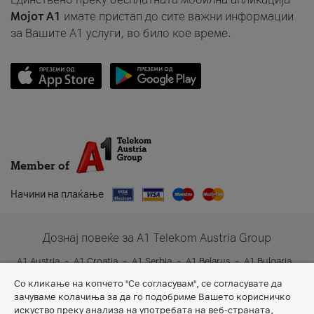
Мојот A1
имате пристап до сите важни информации
за Вашите A1 услуги, во било кое време.
Member of
Начини на плаќање
Дознај повеќе за A1 Telekom Austria Group
A1 Austria
A1 Croatia
A1 Serbia
A1 Belarus
A1 Bulgaria
A1 Slovenia
A1 Digital
Со кликање на копчето "Се согласувам", се согласувате да
зачуваме колачиња за да го подобриме Вашето корисничко
искуство преку анализа на употребата на веб-страната,