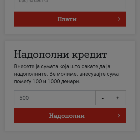
Број на сметка
Плати
Надополни кредит
Внесете ја сумата која што сакате да ја
надополните. Ве молиме, внесувајте сума
помеѓу 100 и 1000 денари.
-
+
Надополни