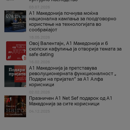
03.07.2026
A1 Македонија почнува моќна
национална кампања за поодговорно
користење на технологијата во
сообраќајот
18.05.2026
Овој Валентајн, A1 Македонија и 6
скопски кафулиња ја отворија темата за
safe dating
16.02.2026
А1 Македонија ја претставува
револуционерната функционалност „
Подари на пријател“ за А1 Алфа
корисници
02.02.2026
Празничен A1 Net Sеf подарок од А1
Македонија за сите корисници
04.12.2025