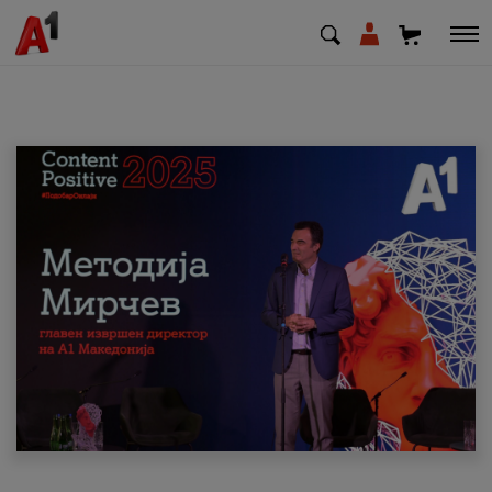
МК
EN
SQ
Приватни
Деловни
Поддршка
Надополни кредит
Плати сметка