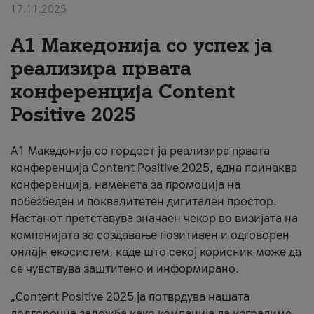
17.11.2025
За нас
А1 Македонија со успех ја
#ПодобарОнлајн
реализира првата
конференција Content
Positive 2025
А1 Македонија со гордост ја реализира првата
конференција Content Positive 2025, една поинаква
конференција, наменета за промоција на
побезбеден и поквалитетен дигитален простор.
Настанот претставува значаен чекор во визијата на
компанијата за создавање позитивен и одговорен
онлајн екосистем, каде што секој корисник може да
се чувствува заштитено и информирано.
„Content Positive 2025 ја потврдува нашата
долгорочна заложба како компанија да изградиме