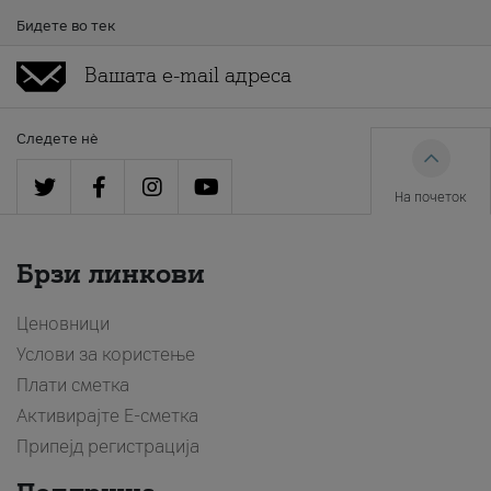
Бидете во тек
Следете нè
На почеток
Брзи линкови
Ценовници
Услови за користење
Плати сметка
Активирајте Е-сметка
Припејд регистрација