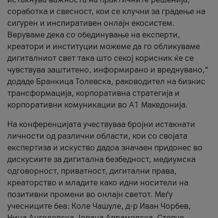
соработка и свесност, кои се клучни за градење на
сигурен и инспиративен онлајн екосистем.
Веруваме дека со обединување на експерти,
креатори и институции можеме да го обликуваме
дигиталниот свет така што секој корисник ќе се
чувствува заштитено, информирано и вреднувано,“
додаде Бранкица Толевска, раководител на бизнис
трансформација, корпоративна стратегија и
корпоративни комуникации во А1 Македонија.
На конференцијата учествуваа бројни истакнати
личности од различни области, кои со својата
експертиза и искуство дадоа значаен придонес во
дискусиите за дигитална безбедност, медиумска
одговорност, приватност, дигитални права,
креаторство и младите како идни носители на
позитивни промени во онлајн светот. Меѓу
учесниците беа: Коле Чашуле, д-р Иван Чорбев,
Нина Ангеловска, Јована Аврамовска, Стевчо