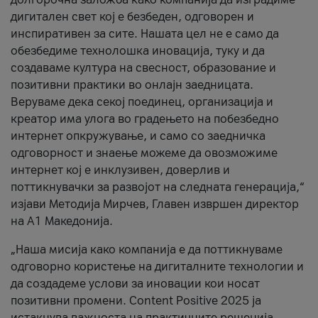
дигитален свет кој е безбеден, одговорен и
инспиративен за сите. Нашата цел не е само да
обезбедиме технолошка иновација, туку и да
создаваме култура на свесност, образование и
позитивни практики во онлајн заедницата.
Веруваме дека секој поединец, организација и
креатор има улога во градењето на побезбедно
интернет опкружување, и само со заедничка
одговорност и знаење можеме да овозможиме
интернет кој е инклузивен, доверлив и
поттикнувачки за развојот на следната генерација,“
изјави Методија Мирчев, Главен извршен директор
на А1 Македонија.
„Наша мисија како компанија е да поттикнуваме
одговорно користење на дигиталните технологии и
да создадеме услови за иновации кои носат
позитивни промени. Content Positive 2025 ја
истакнува важноста на практичните решенија,