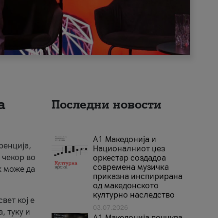
а
Последни новости
А1 Македонија и
ренција,
Националниот џез
 чекор во
оркестар создадоа
современа музичка
к може да
приказна инспирирана
од македонското
културно наследство
вет кој е
03.07.2026
, туку и
A1 Македонија почнува