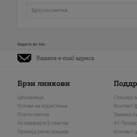
Број на сметка
Бидете во тек
Брзи линкови
Подд
Ценовници
Секција 
Услови за користење
Контакт 
Плати сметка
Закажи б
Активирајте Е-сметка
A1 Прода
Припејд регистрација
Контакт 