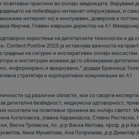
и позитивни практики во онлајн заедницата. Веруваме д
 градењето на побезбедно интернет опкружување, и само
зможиме интернет кој е инклузивен, доверлив и поттик
тодија Мирчев, Главен извршен директор на А1 Македониј
 одговорно користење на дигиталните технологии и да 
. Content Positive 2025 ја истакнува важноста на прак
за градење на сигурен и инспиративен онлајн екосистем.
атори и институции можеме да го обликуваме дигитални
тено, информирано и вреднувано,“ додаде Бранкица Толе
ативна стратегија и корпоративни комуникации во А1
личности од различни области, кои со својата експерти
 за дигитална безбедност, медиумска одговорност, прив
ни носители на позитивни промени во онлајн светот. М
Нина Ангеловска, Јована Аврамовска, Стевчо Ристески, Н
и, Весна Трпевска, Ас. д-р Васка Митова, проф. д-р Ка
каетов, Кики Мукаетова, Ана Попризова, д-р Димитар Ј