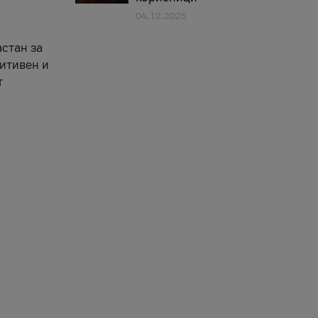
04.12.2025
астан за
зитивен и
т