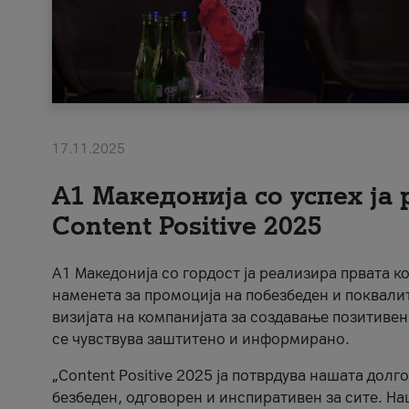
17.11.2025
А1 Македонија со успех ја
Content Positive 2025
А1 Македонија со гордост ја реализира првата к
наменета за промоција на побезбеден и поквали
визијата на компанијата за создавање позитивен
се чувствува заштитено и информирано.
„Content Positive 2025 ја потврдува нашата долг
безбеден, одговорен и инспиративен за сите. На