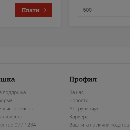
Плати
ршка
Профил
за поддршка
За нас
форма
Новости
изнис состанок
А1 Групација
жни места
Кариера
центар
077 1234
Заштита на лични податоц