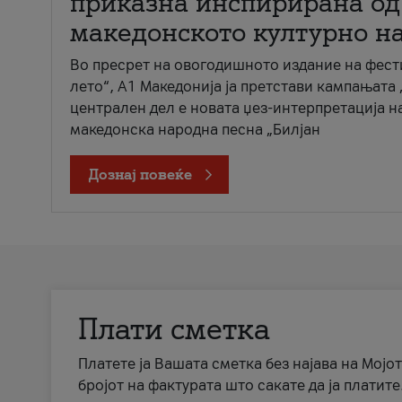
приказна инспирирана од
македонското културно н
Во пресрет на овогодишното издание на фест
лето“, А1 Македонија ја претстави кампањата 
централен дел е новата џез-интерпретација н
македонска народна песна „Билјан
Дознај повеќе
Плати сметка
Платете ја Вашата сметка без најава на Мојот
бројот на фактурата што сакате да ја платите