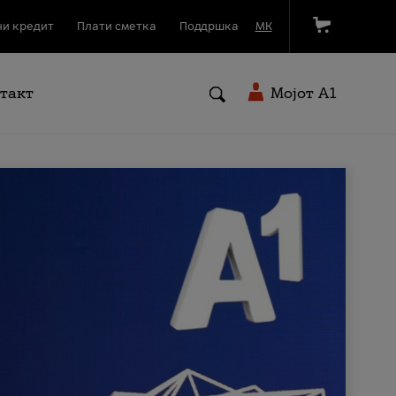
и кредит
Плати сметка
Поддршка
МК
такт
Мојот A1