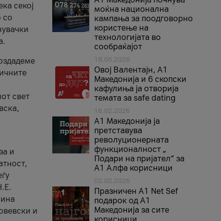
ека секој
моќна национална
 со
кампања за поодговорно
користење на
нувачки
технологијата во
а.
сообраќајот
18.05.2026
создадеме
Овој Валентајн, A1
тичните
Македонија и 6 скопски
кафулиња ја отворија
от свет
темата за safe dating
вска,
16.02.2026
А1 Македонија ја
претставува
револуционерната
функционалност „
за и
Подари на пријател“ за
атност,
А1 Алфа корисници
еѓу
02.02.2026
.Е.
Празничен A1 Net Sеf
лина
подарок од А1
Македонија за сите
овевски и
корисници