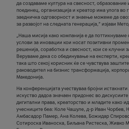
да создаваме култура на свесност, образование 
поединец, организација и креатор има улога во
заедничка одговорност и знаење можеме да ово
за развојот на следната генерација,“ изјави Ме
„Наша мисија како компанија е да поттикнуваме
услови за иновации кои носат позитивни промени
решенија, соработка и свесност, кои се клучни 
Веруваме дека со обединување на експерти, кре
така што секој корисник ќе се чувствува зашти
раководител на бизнис трансформација, корпор
Македонија.
На конференцијата учествуваа бројни истакнати 
искуство дадоа значаен придонес во дискусиите
дигитални права, креаторство и младите како ид
учесниците беа: Коле Чашуле, д-р Иван Чорбев, 
Амбасадор Памер, Ана Колева, Божидар Спировск
Сотироска Иваноска, Биљана Ристеска, Живко Му