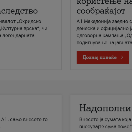
користење на
аследство
сообраќајот
ивалот „Охридско
A1 Македонија заедно 
„Културна врска“, чиј
денеска и официјално 
а легендарната
одговорна кампања „Од
подигнување на јавната 
Дознај повеќе
Надополни
 А1, само внесете го
Внесете ја сумата кој
.
внесувајте сума помеѓ