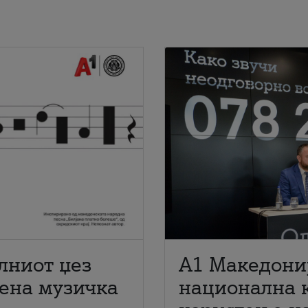
лниот џез
A1 Македони
мена музичка
национална 