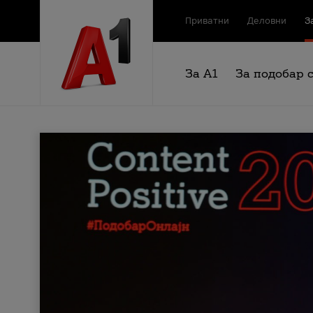
Приватни
Деловни
З
За А1
За подобар 