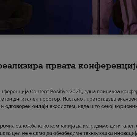
 реализира првата конференциј
онференција Content Positive 2025, една поинаква конфе
тетен дигитален простор. Настанот претставува значаен
 и одговорен онлајн екосистем, каде што секој корисни
орочна заложба како компанија да изградиме дигитален с
шата цел не е само да обезбедиме технолошка иновација