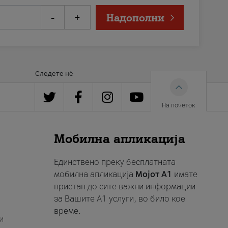
-
+
Надополни
Следете нè
На почеток
Мобилна апликација
Единствено преку бесплатната
мобилна апликација
Мојот A1
имате
пристап до сите важни информации
за Вашите A1 услуги, во било кое
време.
и