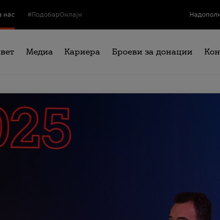
а нас
#ПодобарОнлајн
Надополн
свет
Медиа
Кариера
Броеви за донации
Кон