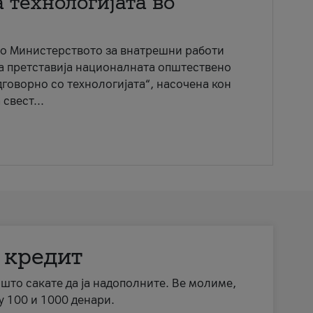
 технологијата во
со Министерството за внатрешни работи
ја претставија националната општествено
говорно со технологијата“, насочена кон
свест...
 кредит
а што сакате да ја надополните. Ве молиме,
у 100 и 1000 денари.