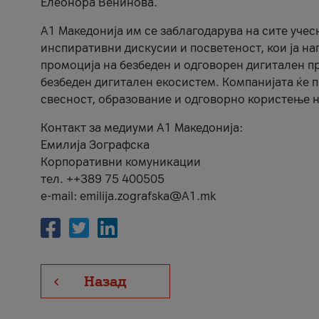
Елеонора Венинова.
А1 Македонија им се заблагодарува на сите учес
инспиративни дискусии и посветеност, кои ја на
промоција на безбеден и одговорен дигитален пр
безбеден дигитален екосистем. Компанијата ќе 
свесност, образование и одговорно користење н
Контакт за медиуми А1 Македонија:
Емилија Зографска
Корпоративни комуникации
тел. ++389 75 400505
e-mail: emilija.zografska@A1.mk
Назад