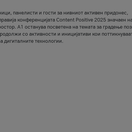
ници, панелисти и гости за нивниот активен придонес,
правија конференцијата Content Positive 2025 значаен н
остор. А1 останува посветена на темата за градење по
продолжи со активности и иницијативи кои поттикнуваа
а дигиталните технологии.