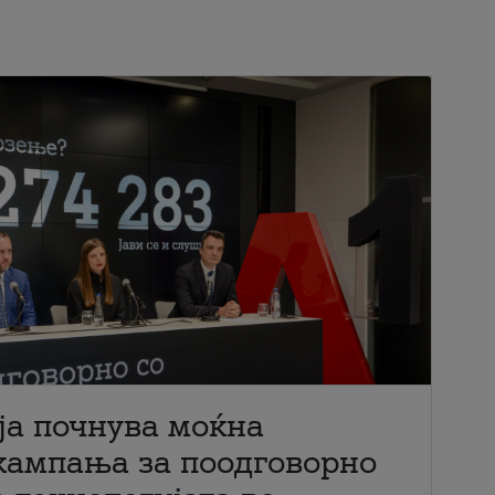
ја почнува моќна
кампања за поодговорно