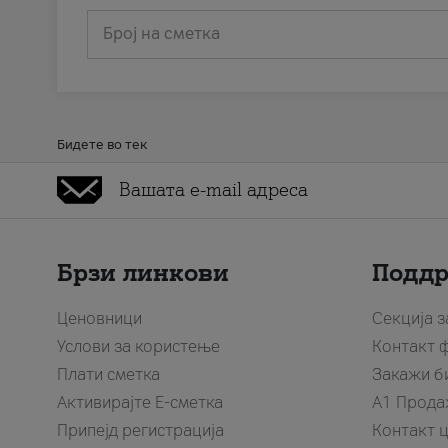
Број на сметка
Бидете во тек
Брзи линкови
Подд
Ценовници
Секција 
Услови за користење
Контакт 
Плати сметка
Закажи б
Активирајте Е-сметка
A1 Прода
Припејд регистрација
Контакт 