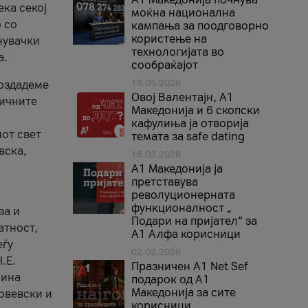
ека секој
моќна национална
 со
кампања за поодговорно
користење на
нувачки
технологијата во
а.
сообраќајот
18.05.2026
создадеме
Овој Валентајн, A1
тичните
Македонија и 6 скопски
кафулиња ја отворија
от свет
темата за safe dating
вска,
16.02.2026
А1 Македонија ја
претставува
револуционерната
функционалност „
за и
Подари на пријател“ за
атност,
А1 Алфа корисници
еѓу
02.02.2026
.Е.
Празничен A1 Net Sеf
лина
подарок од А1
Македонија за сите
овевски и
корисници