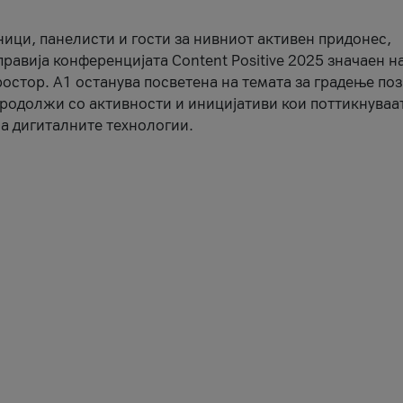
ници, панелисти и гости за нивниот активен придонес,
правија конференцијата Content Positive 2025 значаен н
остор. А1 останува посветена на темата за градење по
продолжи со активности и иницијативи кои поттикнуваа
а дигиталните технологии.