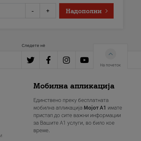
-
+
Надополни
Следете нè
На почеток
Мобилна апликација
Единствено преку бесплатната
мобилна апликација
Мојот A1
имате
пристап до сите важни информации
за Вашите A1 услуги, во било кое
време.
и