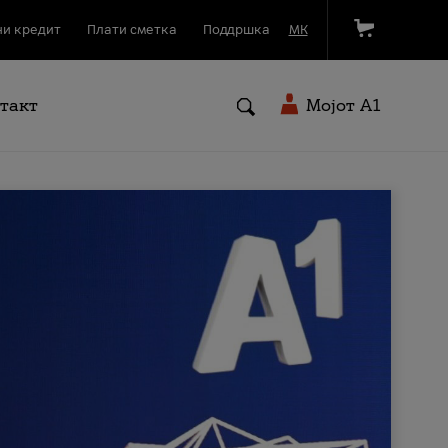
и кредит
Плати сметка
Поддршка
МК
такт
Мојот A1