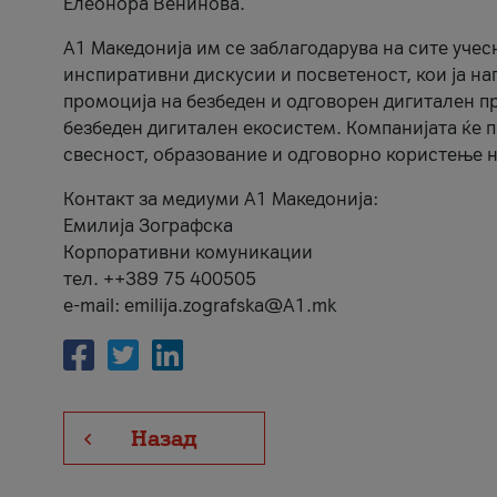
Елеонора Венинова.
А1 Македонија им се заблагодарува на сите учес
инспиративни дискусии и посветеност, кои ја на
промоција на безбеден и одговорен дигитален пр
безбеден дигитален екосистем. Компанијата ќе 
свесност, образование и одговорно користење н
Контакт за медиуми А1 Македонија:
Емилија Зографска
Корпоративни комуникации
тел. ++389 75 400505
e-mail: emilija.zografska@A1.mk
Назад