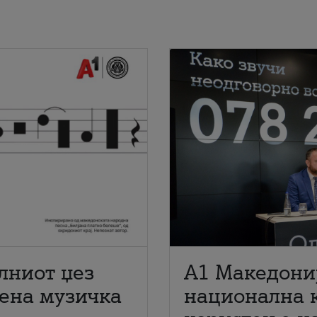
лниот џез
A1 Македони
мена музичка
национална 