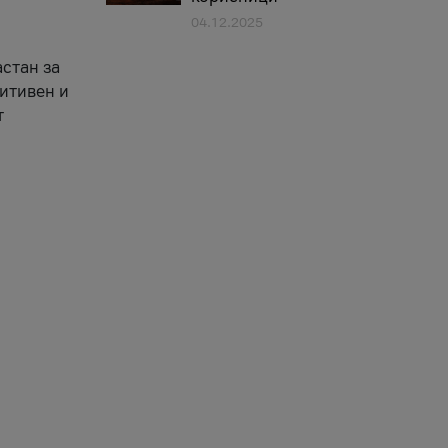
04.12.2025
астан за
зитивен и
т