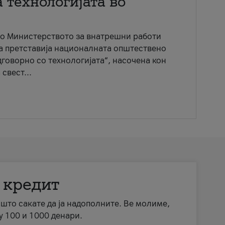
 технологијата во
со Министерството за внатрешни работи
ја претставија националната општествено
говорно со технологијата“, насочена кон
свест...
 кредит
а што сакате да ја надополните. Ве молиме,
у 100 и 1000 денари.