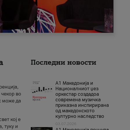
а
Последни новости
А1 Македонија и
ренција,
Националниот џез
 чекор во
оркестар создадоа
современа музичка
к може да
приказна инспирирана
од македонското
културно наследство
вет кој е
03.07.2026
, туку и
A1 Македонија почнува