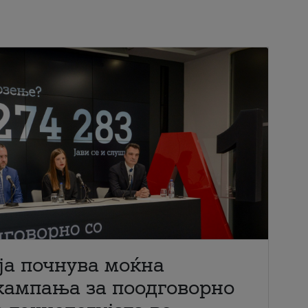
ја почнува моќна
кампања за поодговорно