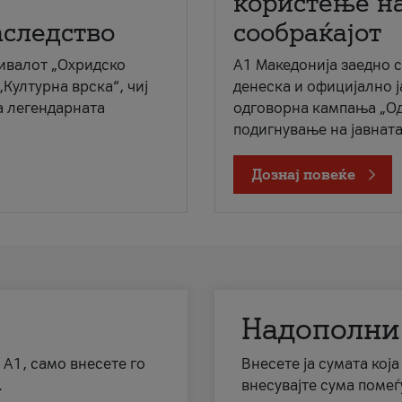
користење на
аследство
сообраќајот
ивалот „Охридско
A1 Македонија заедно 
„Културна врска“, чиј
денеска и официјално 
а легендарната
одговорна кампања „Од
подигнување на јавната 
Дознај повеќе
Надополни
 А1, само внесете го
Внесете ја сумата кој
.
внесувајте сума помеѓ