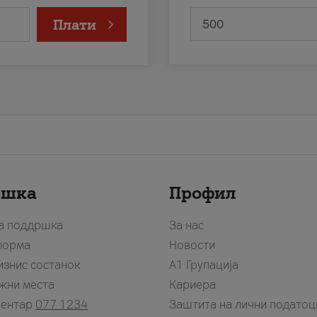
Плати
ршка
Профил
за поддршка
За нас
форма
Новости
изнис состанок
А1 Групација
жни места
Кариера
центар
077 1234
Заштита на лични податоц