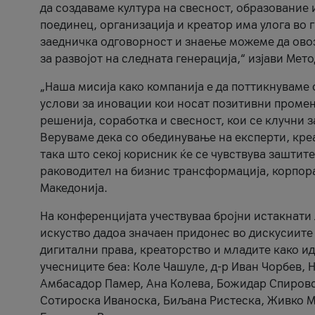
да создаваме култура на свесност, образование 
поединец, организација и креатор има улога во
заедничка одговорност и знаење можеме да ово
за развојот на следната генерација,“ изјави Ме
„Наша мисија како компанија е да поттикнуваме
услови за иновации кои носат позитивни промени
решенија, соработка и свесност, кои се клучни 
Веруваме дека со обединување на експерти, кре
така што секој корисник ќе се чувствува зашти
раководител на бизнис трансформација, корпор
Македонија.
На конференцијата учествуваа бројни истакнати 
искуство дадоа значаен придонес во дискусиите
дигитални права, креаторство и младите како ид
учесниците беа: Коле Чашуле, д-р Иван Чорбев, 
Амбасадор Памер, Ана Колева, Божидар Спировск
Сотироска Иваноска, Биљана Ристеска, Живко Му