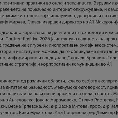
и позитивни практики во онлајн заедницата. Веруваме д
 градењето на побезбедно интернет опкружување, и само
зможиме интернет кој е инклузивен, доверлив и поттик
тодија Мирчев, Главен извршен директор на А1 Македониј
 одговорно користење на дигиталните технологии и да 
. Content Positive 2025 ја истакнува важноста на прак
за градење на сигурен и инспиративен онлајн екосистем.
атори и институции можеме да го обликуваме дигитални
тено, информирано и вреднувано,“ додаде Бранкица Толе
ативна стратегија и корпоративни комуникации во А1
личности од различни области, кои со својата експерти
 за дигитална безбедност, медиумска одговорност, прив
ни носители на позитивни промени во онлајн светот. М
Нина Ангеловска, Јована Аврамовска, Стевчо Ристески, Н
и, Весна Трпевска, Ас. д-р Васка Митова, проф. д-р Ка
каетов, Кики Мукаетова, Ана Попризова, д-р Димитар Ј