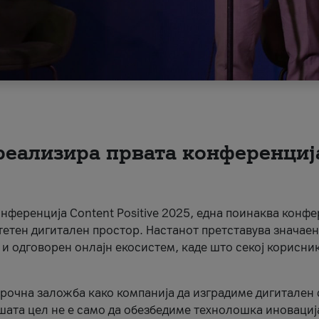
 реализира првата конференциј
онференција Content Positive 2025, една поинаква конфе
тетен дигитален простор. Настанот претставува значаен
 и одговорен онлајн екосистем, каде што секој корисни
орочна заложба како компанија да изградиме дигитален с
шата цел не е само да обезбедиме технолошка иновација