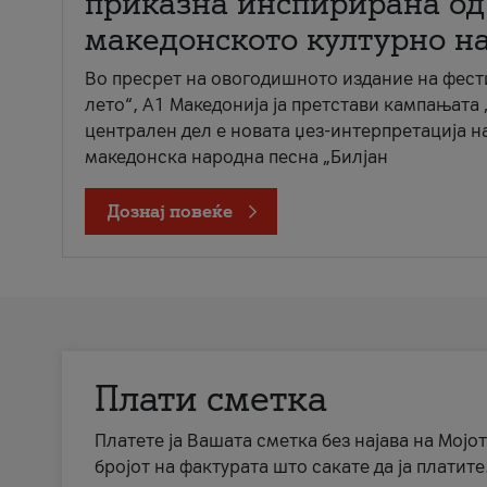
приказна инспирирана од
македонското културно н
Во пресрет на овогодишното издание на фест
лето“, А1 Македонија ја претстави кампањата 
централен дел е новата џез-интерпретација н
македонска народна песна „Билјан
Дознај повеќе
Плати сметка
Платете ја Вашата сметка без најава на Мојот
бројот на фактурата што сакате да ја платите