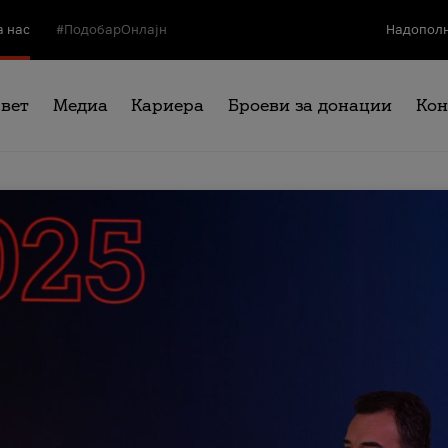
а нас
#ПодобарОнлајн
Надополн
свет
Медиа
Кариера
Броеви за донации
Кон