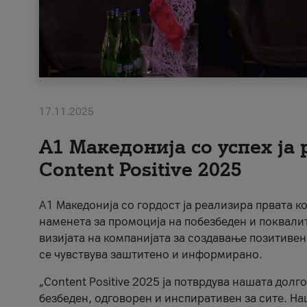
17.11.2025
А1 Македонија со успех ја
Content Positive 2025
А1 Македонија со гордост ја реализира првата к
наменета за промоција на побезбеден и поквали
визијата на компанијата за создавање позитивен
се чувствува заштитено и информирано.
„Content Positive 2025 ја потврдува нашата долг
безбеден, одговорен и инспиративен за сите. На