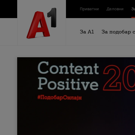
Приватни
Деловни
З
За А1
За подобар 