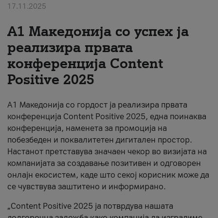
17.11.2025
За нас
А1 Македонија со успех ја
#ПодобарОнлајн
реализира првата
конференција Content
Positive 2025
А1 Македонија со гордост ја реализира првата
конференција Content Positive 2025, една поинаква
конференција, наменета за промоција на
побезбеден и поквалитетен дигитален простор.
Настанот претставува значаен чекор во визијата на
компанијата за создавање позитивен и одговорен
онлајн екосистем, каде што секој корисник може да
се чувствува заштитено и информирано.
„Content Positive 2025 ја потврдува нашата
долгорочна заложба како компанија да изградиме