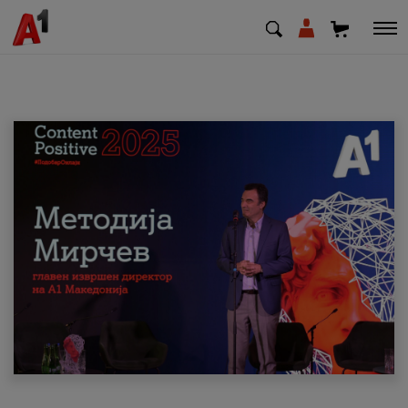
МК
EN
SQ
Приватни
Деловни
Поддршка
Надополни кредит
Плати сметка