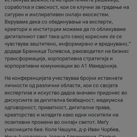
соработка и свесност, кои се клучни за градење на
сигурен и инспиративен онлајн екосистем.
Веруваме дека со обединување на експерти,
креатори и институции можеме да го обликуваме
дигиталниот свет така што секој корисник ќе се
чувствува заштитено, информирано и вреднувано,“
додаде Бранкица Толевска, раководител на бизнис
трансформација, корпоративна стратегија и
корпоративни комуникации во А1 Македонија.
На конференцијата учествуваа бројни истакнати
личности од различни области, кои со својата
експертиза и искуство дадоа значаен придонес во
дискусиите за дигитална безбедност, медиумска
одговорност, приватност, дигитални права,
креаторство и младите како идни носители на
позитивни промени во онлајн светот. Меѓу
учесниците беа: Коле Чашуле, д-р Иван Чорбев,
Нина Ангеловска, Јована Аврамовска, Стевчо