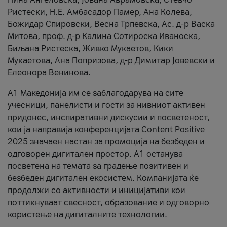
Ристески, Н.Е. Амбасадор Памер, Ана Колева,
Божидар Спировски, Весна Трпевска, Ас. д-р Васка
Митова, проф. д-р Калина Сотироска Иваноска,
Биљана Ристеска, Живко Мукаетов, Кики
Мукаетова, Ана Попризова, д-р Димитар Јовевски и
Елеонора Венинова.
А1 Македонија им се заблагодарува на сите
учесници, панелисти и гости за нивниот активен
придонес, инспиративни дискусии и посветеност,
кои ја направија конференцијата Content Positive
2025 значаен настан за промоција на безбеден и
одговорен дигитален простор. А1 останува
посветена на темата за градење позитивен и
безбеден дигитален екосистем. Компанијата ќе
продолжи со активности и иницијативи кои
поттикнуваат свесност, образование и одговорно
користење на дигиталните технологии.