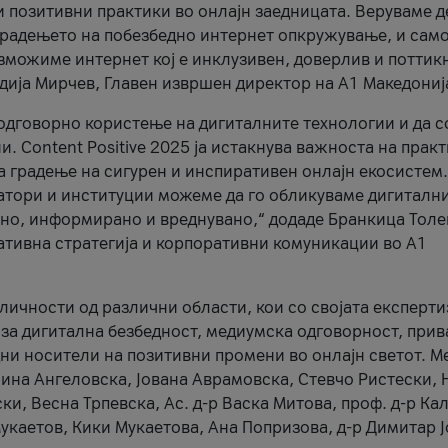
и позитивни практики во онлајн заедницата. Веруваме д
 градењето на побезбедно интернет опкружување, и само
зможиме интернет кој е инклузивен, доверлив и поттик
тодија Мирчев, Главен извршен директор на А1 Македониј
 одговорно користење на дигиталните технологии и да 
. Content Positive 2025 ја истакнува важноста на прак
за градење на сигурен и инспиративен онлајн екосистем.
атори и институции можеме да го обликуваме дигитални
тено, информирано и вреднувано,“ додаде Бранкица Толе
ативна стратегија и корпоративни комуникации во А1
личности од различни области, кои со својата експерти
 за дигитална безбедност, медиумска одговорност, прив
ни носители на позитивни промени во онлајн светот. М
Нина Ангеловска, Јована Аврамовска, Стевчо Ристески, Н
и, Весна Трпевска, Ас. д-р Васка Митова, проф. д-р Ка
каетов, Кики Мукаетова, Ана Попризова, д-р Димитар Ј