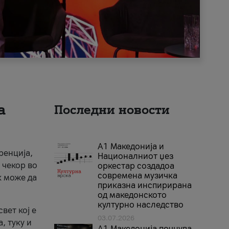
а
Последни новости
А1 Македонија и
ренција,
Националниот џез
 чекор во
оркестар создадоа
современа музичка
к може да
приказна инспирирана
од македонското
културно наследство
вет кој е
03.07.2026
, туку и
A1 Македонија почнува