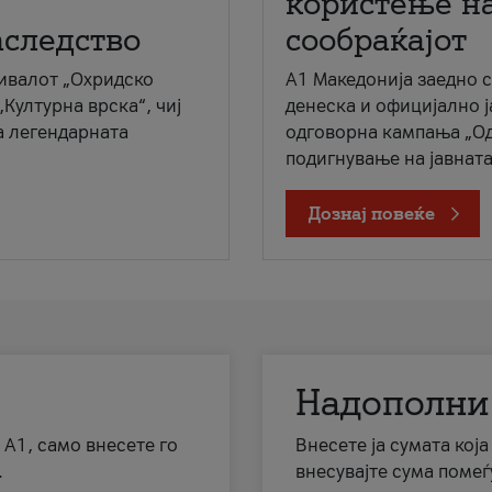
користење на
аследство
сообраќајот
ивалот „Охридско
A1 Македонија заедно 
„Културна врска“, чиј
денеска и официјално 
а легендарната
одговорна кампања „Од
подигнување на јавната 
Дознај повеќе
Надополни
 А1, само внесете го
Внесете ја сумата кој
.
внесувајте сума помеѓ