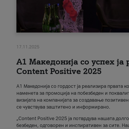
17.11.2025
А1 Македонија со успех ја
Content Positive 2025
А1 Македонија со гордост ја реализира првата к
наменета за промоција на побезбеден и поквали
визијата на компанијата за создавање позитивен
се чувствува заштитено и информирано.
„Content Positive 2025 ја потврдува нашата долг
безбеден, одговорен и инспиративен за сите. На