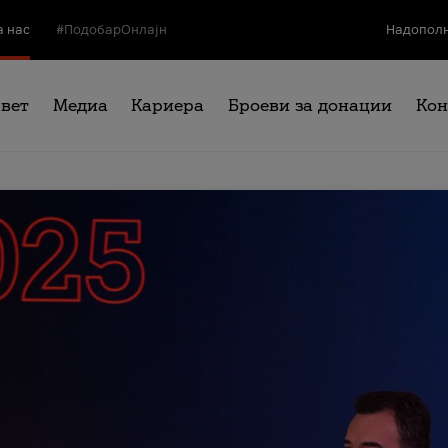
а нас
#ПодобарОнлајн
Надополн
свет
Медиа
Кариера
Броеви за донации
Кон