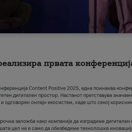
 реализира првата конференциј
онференција Content Positive 2025, една поинаква конфе
тетен дигитален простор. Настанот претставува значаен
 и одговорен онлајн екосистем, каде што секој корисни
орочна заложба како компанија да изградиме дигитален с
шата цел не е само да обезбедиме технолошка иновација