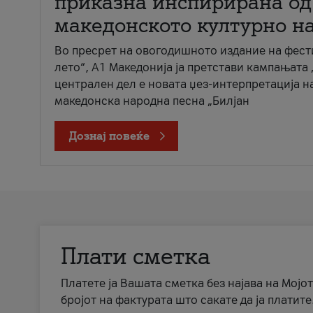
приказна инспирирана од
македонското културно н
Во пресрет на овогодишното издание на фест
лето“, А1 Македонија ја претстави кампањата 
централен дел е новата џез-интерпретација н
македонска народна песна „Билјан
Дознај повеќе
Плати сметка
Платете ја Вашата сметка без најава на Мојот
бројот на фактурата што сакате да ја платите