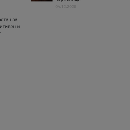
04.12.2025
астан за
зитивен и
т