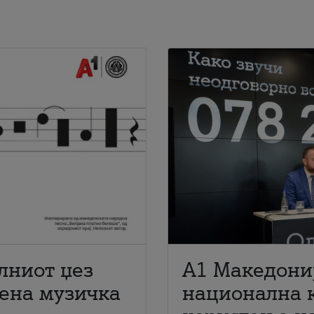
лниот џез
A1 Македони
мена музичка
национална 