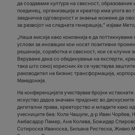
да создаваме култура на свесност, образование 
поединец, организација и креатор има улога во
заедничка одговорност и знаење можеме да ово
за развојот на следната генерација,“ изјави Ме
„Наша мисија како компанија е да поттикнуваме
услови за иновации кои носат позитивни промени
решенија, соработка и свесност, кои се клучни 
Веруваме дека со обединување на експерти, кре
така што секој корисник ќе се чувствува зашти
раководител на бизнис трансформација, корпор
Македонија.
На конференцијата учествуваа бројни истакнати 
искуство дадоа значаен придонес во дискусиите
дигитални права, креаторство и младите како ид
учесниците беа: Коле Чашуле, д-р Иван Чорбев, 
Амбасадор Памер, Ана Колева, Божидар Спировск
Сотироска Иваноска, Биљана Ристеска, Живко Му