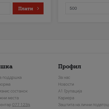
Плати
ршка
Профил
за поддршка
За нас
форма
Новости
изнис состанок
А1 Групација
жни места
Кариера
центар
077 1234
Заштита на лични податоц