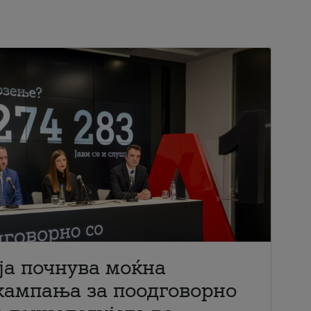
ја почнува моќна
кампања за поодговорно