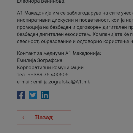
Елеонора Венинова.
А1 Македонија им се заблагодарува на сите учес
инспиративни дискусии и посветеност, кои ја на
промоција на безбеден и одговорен дигитален пр
безбеден дигитален екосистем. Компанијата ќе 
свесност, образование и одговорно користење н
Контакт за медиуми А1 Македонија:
Емилија Зографска
Корпоративни комуникации
тел. ++389 75 400505
e-mail: emilija.zografska@A1.mk
Назад