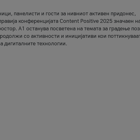
ници, панелисти и гости за нивниот активен придонес,
правија конференцијата Content Positive 2025 значаен н
остор. А1 останува посветена на темата за градење по
продолжи со активности и иницијативи кои поттикнуваа
а дигиталните технологии.