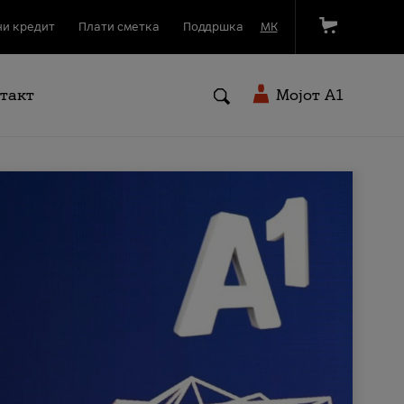
и кредит
Плати сметка
Поддршка
МК
такт
Мојот A1