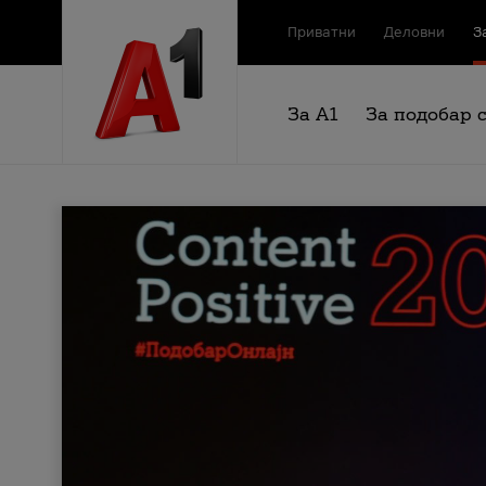
Приватни
Деловни
З
За А1
За подобар 