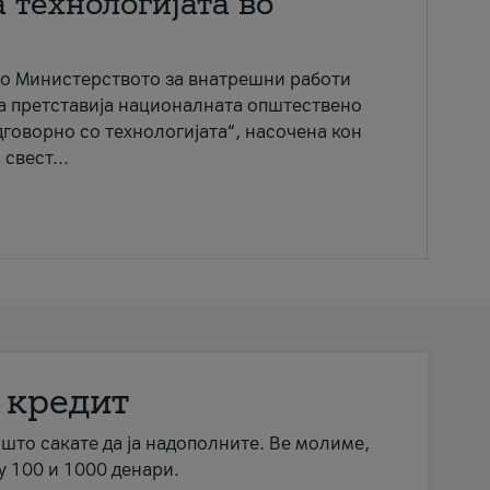
 технологијата во
со Министерството за внатрешни работи
ја претставија националната општествено
говорно со технологијата“, насочена кон
свест...
 кредит
а што сакате да ја надополните. Ве молиме,
у 100 и 1000 денари.