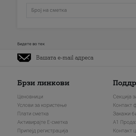
Број на сметка
Бидете во тек
Брзи линкови
Подд
Ценовници
Секција 
Услови за користење
Контакт 
Плати сметка
Закажи б
Активирајте Е-сметка
A1 Прода
Припејд регистрација
Контакт 