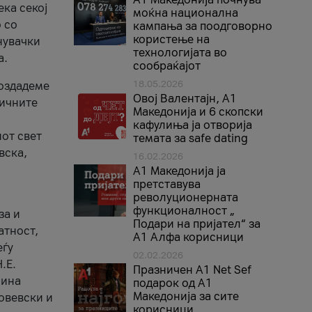
ека секој
моќна национална
 со
кампања за поодговорно
користење на
нувачки
технологијата во
а.
сообраќајот
18.05.2026
создадеме
Овој Валентајн, A1
тичните
Македонија и 6 скопски
кафулиња ја отворија
от свет
темата за safe dating
вска,
16.02.2026
А1 Македонија ја
претставува
револуционерната
функционалност „
за и
Подари на пријател“ за
атност,
А1 Алфа корисници
еѓу
02.02.2026
.Е.
Празничен A1 Net Sеf
лина
подарок од А1
Македонија за сите
овевски и
корисници