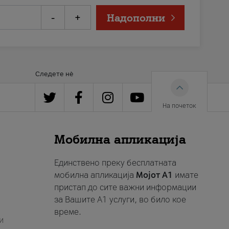
-
+
Надополни
Следете нè
На почеток
Мобилна апликација
Единствено преку бесплатната
мобилна апликација
Мојот A1
имате
пристап до сите важни информации
за Вашите A1 услуги, во било кое
време.
и