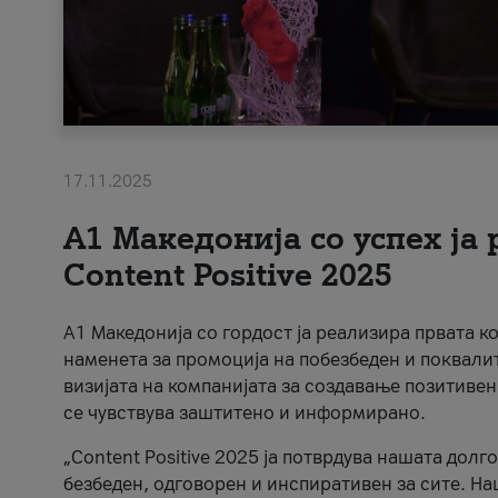
17.11.2025
А1 Македонија со успех ја
Content Positive 2025
А1 Македонија со гордост ја реализира првата к
наменета за промоција на побезбеден и поквали
визијата на компанијата за создавање позитивен
се чувствува заштитено и информирано.
„Content Positive 2025 ја потврдува нашата долг
безбеден, одговорен и инспиративен за сите. На