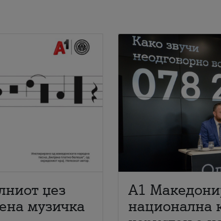
лниот џез
A1 Македони
мена музичка
национална 