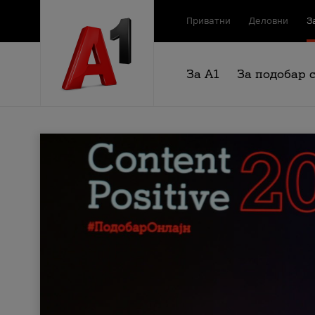
Приватни
Деловни
З
За А1
За подобар 