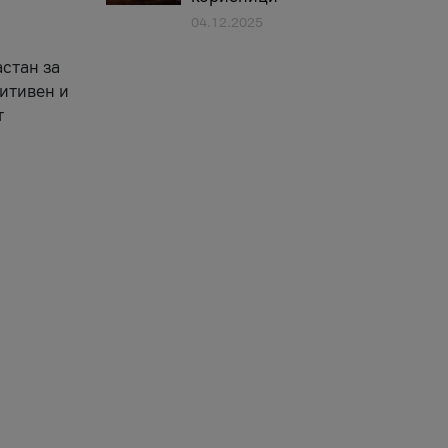
04.12.2025
астан за
зитивен и
т