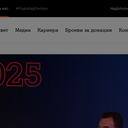
а нас
#ПодобарОнлајн
Надополн
свет
Медиа
Кариера
Броеви за донации
Кон