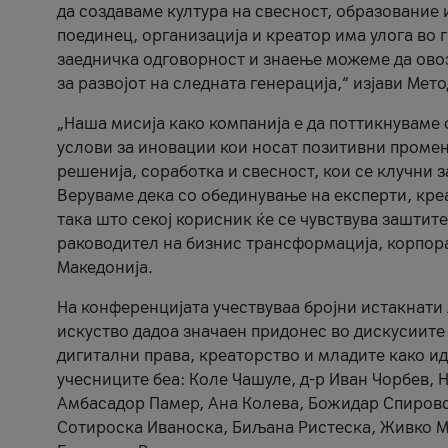
да создаваме култура на свесност, образование 
поединец, организација и креатор има улога во
заедничка одговорност и знаење можеме да ово
за развојот на следната генерација,“ изјави Ме
„Наша мисија како компанија е да поттикнуваме
услови за иновации кои носат позитивни промени
решенија, соработка и свесност, кои се клучни 
Веруваме дека со обединување на експерти, кре
така што секој корисник ќе се чувствува зашти
раководител на бизнис трансформација, корпор
Македонија.
На конференцијата учествуваа бројни истакнати 
искуство дадоа значаен придонес во дискусиите
дигитални права, креаторство и младите како ид
учесниците беа: Коле Чашуле, д-р Иван Чорбев, 
Амбасадор Памер, Ана Колева, Божидар Спировск
Сотироска Иваноска, Биљана Ристеска, Живко Му