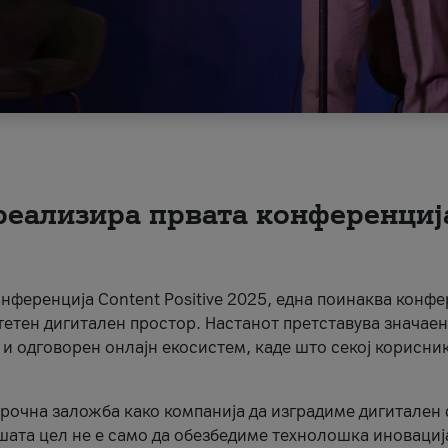
 реализира првата конференциј
онференција Content Positive 2025, една поинаква конфе
тетен дигитален простор. Настанот претставува значаен
 и одговорен онлајн екосистем, каде што секој корисни
орочна заложба како компанија да изградиме дигитален с
шата цел не е само да обезбедиме технолошка иновација