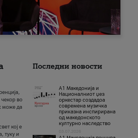
а
Последни новости
А1 Македонија и
ренција,
Националниот џез
 чекор во
оркестар создадоа
современа музичка
к може да
приказна инспирирана
од македонското
културно наследство
вет кој е
03.07.2026
, туку и
A1 Македонија почнува