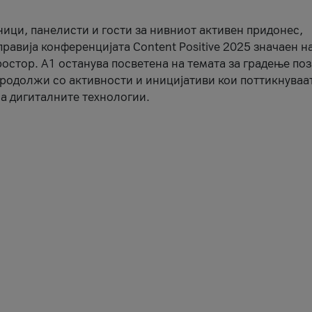
ници, панелисти и гости за нивниот активен придонес,
правија конференцијата Content Positive 2025 значаен н
остор. А1 останува посветена на темата за градење по
продолжи со активности и иницијативи кои поттикнуваа
а дигиталните технологии.