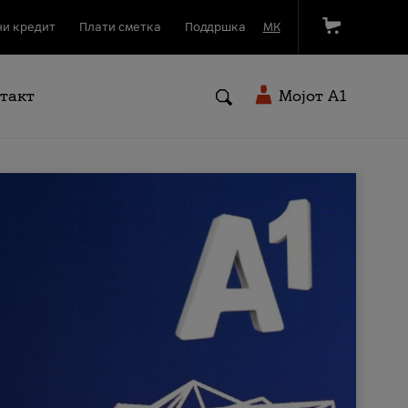
и кредит
Плати сметка
Поддршка
МК
такт
Мојот A1