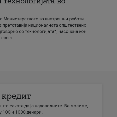
 технологијата во
со Министерството за внатрешни работи
ја претставија националната општествено
говорно со технологијата“, насочена кон
свест...
 кредит
а што сакате да ја надополните. Ве молиме,
у 100 и 1000 денари.