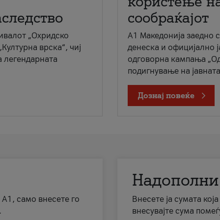
користење на
аследство
сообраќајот
ивалот „Охридско
A1 Македонија заедно 
„Културна врска“, чиј
денеска и официјално 
а легендарната
одговорна кампања „Од
подигнување на јавната 
Дознај повеќе
Надополни
 А1, само внесете го
Внесете ја сумата кој
.
внесувајте сума помеѓ