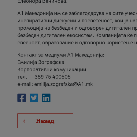
Елеонора Венинова.
А1 Македонија им се заблагодарува на сите учес
инспиративни дискусии и посветеност, кои ја на
промоција на безбеден и одговорен дигитален пр
безбеден дигитален екосистем. Компанијата ќе 
свесност, образование и одговорно користење н
Контакт за медиуми А1 Македонија:
Емилија Зографска
Корпоративни комуникации
тел. ++389 75 400505
e-mail: emilija.zografska@A1.mk
Назад