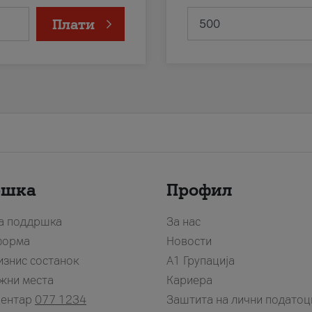
Плати
ршка
Профил
за поддршка
За нас
форма
Новости
изнис состанок
А1 Групација
жни места
Кариера
центар
077 1234
Заштита на лични податоц