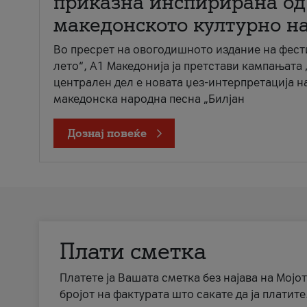
приказна инспирирана од
македонското културно н
Во пресрет на овогодишното издание на фест
лето“, А1 Македонија ја претстави кампањата 
централен дел е новата џез-интерпретација н
македонска народна песна „Билјан
Дознај повеќе
Плати сметка
Платете ја Вашата сметка без најава на Мојот
бројот на фактурата што сакате да ја платите