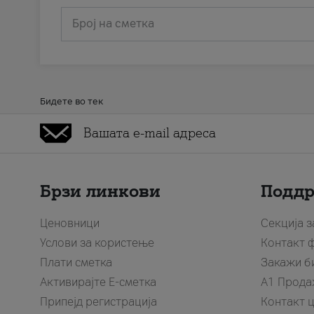
Број на сметка
Бидете во тек
Брзи линкови
Подд
Ценовници
Секција 
Услови за користење
Контакт 
Плати сметка
Закажи б
Активирајте Е-сметка
A1 Прода
Припејд регистрација
Контакт 