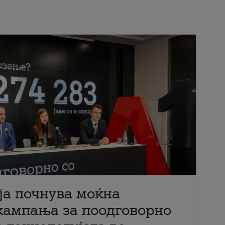
ја почнува моќна
кампања за поодговорно