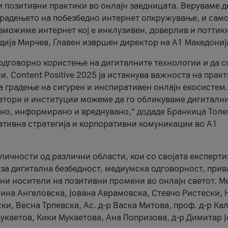
и позитивни практики во онлајн заедницата. Веруваме д
 градењето на побезбедно интернет опкружување, и само
зможиме интернет кој е инклузивен, доверлив и поттик
тодија Мирчев, Главен извршен директор на А1 Македониј
 одговорно користење на дигиталните технологии и да 
. Content Positive 2025 ја истакнува важноста на прак
за градење на сигурен и инспиративен онлајн екосистем.
атори и институции можеме да го обликуваме дигитални
тено, информирано и вреднувано,“ додаде Бранкица Толе
ативна стратегија и корпоративни комуникации во А1
личности од различни области, кои со својата експерти
 за дигитална безбедност, медиумска одговорност, прив
ни носители на позитивни промени во онлајн светот. М
Нина Ангеловска, Јована Аврамовска, Стевчо Ристески, Н
и, Весна Трпевска, Ас. д-р Васка Митова, проф. д-р Ка
каетов, Кики Мукаетова, Ана Попризова, д-р Димитар Ј