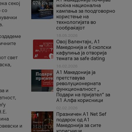
ека секој
моќна национална
 со
кампања за поодговорно
користење на
нувачки
технологијата во
а.
сообраќајот
18.05.2026
создадеме
Овој Валентајн, A1
тичните
Македонија и 6 скопски
кафулиња ја отворија
от свет
темата за safe dating
вска,
16.02.2026
А1 Македонија ја
претставува
револуционерната
функционалност „
за и
Подари на пријател“ за
атност,
А1 Алфа корисници
еѓу
02.02.2026
.Е.
Празничен A1 Net Sеf
лина
подарок од А1
Македонија за сите
овевски и
корисници