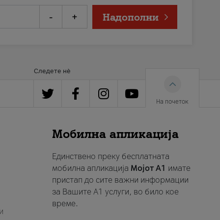
-
+
Надополни
Следете нè
На почеток
Мобилна апликација
Единствено преку бесплатната
мобилна апликација
Мојот A1
имате
пристап до сите важни информации
за Вашите A1 услуги, во било кое
време.
и