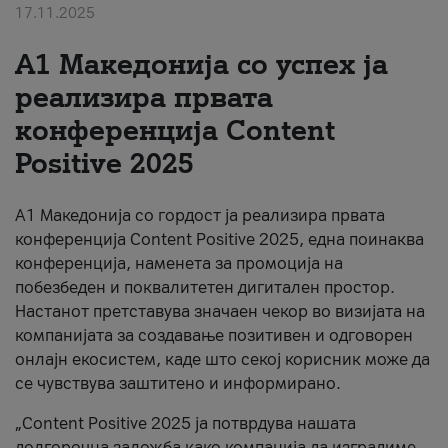
17.11.2025
За нас
А1 Македонија со успех ја
#ПодобарОнлајн
реализира првата
конференција Content
Positive 2025
А1 Македонија со гордост ја реализира првата
конференција Content Positive 2025, една поинаква
конференција, наменета за промоција на
побезбеден и поквалитетен дигитален простор.
Настанот претставува значаен чекор во визијата на
компанијата за создавање позитивен и одговорен
онлајн екосистем, каде што секој корисник може да
се чувствува заштитено и информирано.
„Content Positive 2025 ја потврдува нашата
долгорочна заложба како компанија да изградиме