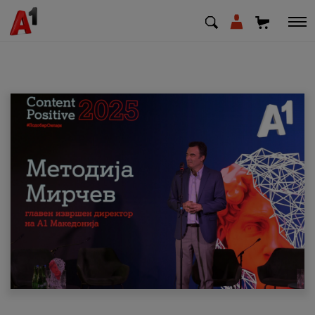
МК
EN
SQ
Приватни
Деловни
Поддршка
Надополни кредит
Плати сметка