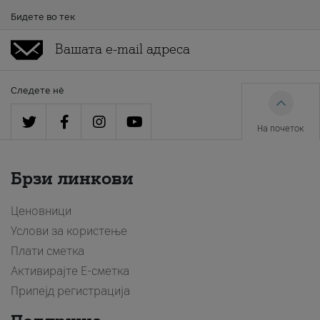
Бидете во тек
Следете нè
На почеток
Брзи линкови
Ценовници
Услови за користење
Плати сметка
Активирајте Е-сметка
Припејд регистрација