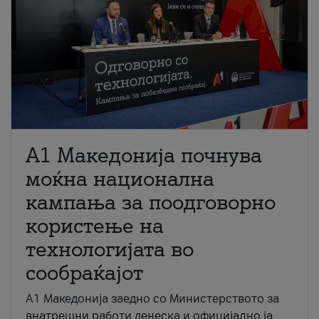
A1 Македонија почнува
моќна национална
кампања за поодговорно
користење на
технологијата во
сообраќајот
A1 Македонија заедно со Министерството за
внатрешни работи денеска и официјално ја