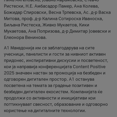
Ристески, Н.Е. Амбасадор Памер, Ана Колева,
Божидар Спировски, Весна Трпевска, Ас. д-р Васка
Митова, проф. д-р Калина Сотироска Иваноска,
Биљана Ристеска, Живко Мукаетов, Кики
Мукаетова, Ана Попризова, д-р Димитар Јовевски и
Елеонора Венинова.
А1 Македонија им се заблагодарува на сите
учесници, панелисти и гости за нивниот активен
придонес, инспиративни дискусии и посветеност,
кои ја направија конференцијата Content Positive
2025 значаен настан за промоција на безбеден и
одговорен дигитален простор. А1 останува
посветена на темата за градење позитивен и
безбеден дигитален екосистем. Компанијата ќе
продолжи со активности и иницијативи кои
поттикнуваат свесност, образование и одговорно
користење на дигиталните технологии.