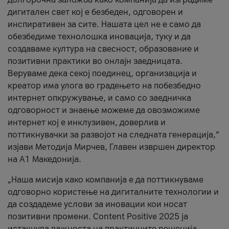
дигитален свет кој е безбеден, одговорен и
инспиративен за сите. Нашата цел не е само да
обезбедиме технолошка иновација, туку и да
создаваме култура на свесност, образование и
позитивни практики во онлајн заедницата.
Веруваме дека секој поединец, организација и
креатор има улога во градењето на побезбедно
интернет опкружување, и само со заедничка
одговорност и знаење можеме да овозможиме
интернет кој е инклузивен, доверлив и
поттикнувачки за развојот на следната генерација,“
изјави Методија Мирчев, Главен извршен директор
на А1 Македонија.
„Наша мисија како компанија е да поттикнуваме
одговорно користење на дигиталните технологии и
да создадеме услови за иновации кои носат
позитивни промени. Content Positive 2025 ја
истакнува важноста на практичните решенија,