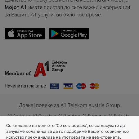
Мојот A1
имате пристап до сите важни информации
за Вашите A1 услуги, во било кое време.
Member of
Начини на плаќање
Дознај повеќе за A1 Telekom Austria Group
A1 Austria
A1 Croatia
A1 Serbia
A1 Belarus
A1 Bulgaria
A1 Slovenia
A1 Digital
Со кликање на копчето "Се согласувам", се согласувате да
зачуваме колачиња за да го подобриме Вашето корисничко
искуство преку анализа на употребата на веб-страната,