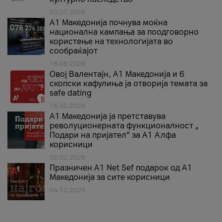
03.07.2026
A1 Македонија почнува моќна
национална кампања за поодговорно
користење на технологијата во
сообраќајот
18.05.2026
Овој Валентајн, A1 Македонија и 6
скопски кафулиња ја отворија темата за
safe dating
16.02.2026
А1 Македонија ја претставува
револуционерната функционалност „
Подари на пријател“ за А1 Алфа
корисници
02.02.2026
Празничен A1 Net Sеf подарок од А1
Македонија за сите корисници
04.12.2025