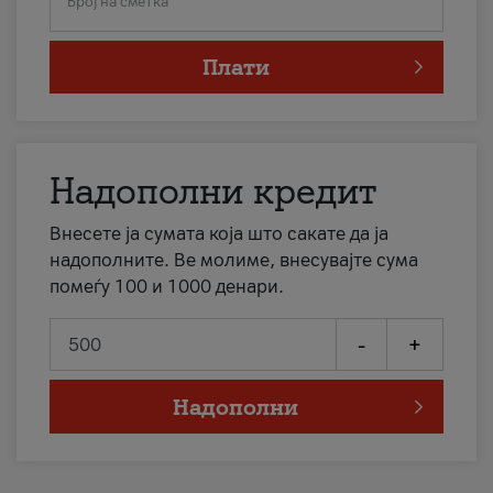
Број на сметка
Плати
Надополни кредит
Внесете ја сумата која што сакате да ја
надополните. Ве молиме, внесувајте сума
помеѓу 100 и 1000 денари.
-
+
Надополни