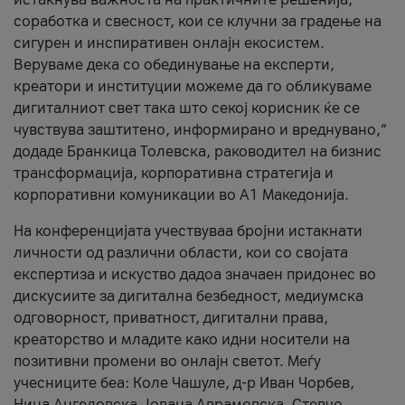
соработка и свесност, кои се клучни за градење на
сигурен и инспиративен онлајн екосистем.
Веруваме дека со обединување на експерти,
креатори и институции можеме да го обликуваме
дигиталниот свет така што секој корисник ќе се
чувствува заштитено, информирано и вреднувано,“
додаде Бранкица Толевска, раководител на бизнис
трансформација, корпоративна стратегија и
корпоративни комуникации во А1 Македонија.
На конференцијата учествуваа бројни истакнати
личности од различни области, кои со својата
експертиза и искуство дадоа значаен придонес во
дискусиите за дигитална безбедност, медиумска
одговорност, приватност, дигитални права,
креаторство и младите како идни носители на
позитивни промени во онлајн светот. Меѓу
учесниците беа: Коле Чашуле, д-р Иван Чорбев,
Нина Ангеловска, Јована Аврамовска, Стевчо