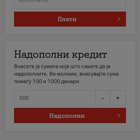
Број на сметка
Плати
Надополни кредит
Внесете ја сумата која што сакате да ја
надополните. Ве молиме, внесувајте сума
помеѓу 100 и 1000 денари.
-
+
Надополни