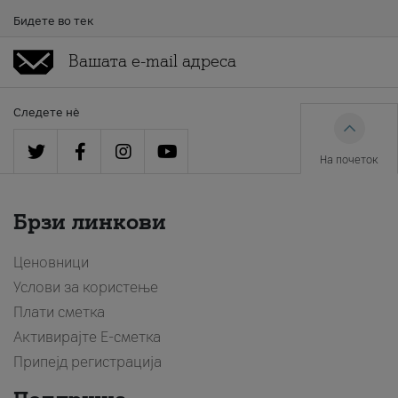
Бидете во тек
Следете нè
На почеток
Брзи линкови
Ценовници
Услови за користење
Плати сметка
Активирајте Е-сметка
Припејд регистрација