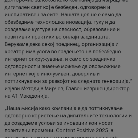
дигитален свет кој е безбеден, одговорен и
инспиративен за сите. Нашата цел не е само да
обезбедиме технолошка иновација, туку и да
создаваме култура на свесност, образование и
позитивни практики во онлајн заедницата.
Веруваме дека секој поединец, организација и
креатор има улога во градењето на побезбедно
интернет опкружување, и само со заедничка
одговорност и знаење можеме да овозможиме
интернет кој е инклузивен, доверлив и
поттикнувачки за развојот на следната генерација,“
изјави Методија Мирчев, Главен извршен директор
на А1 Македонија.
„Наша мисија како компанија е да поттикнуваме
одговорно користење на дигиталните технологии и
да создадеме услови за иновации кои носат
позитивни промени. Content Positive 2025 ја
истакнува важноста на практичните решенија,