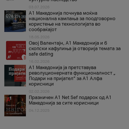
03.07.2026
A1 Македонија почнува моќна
национална кампања за поодговорно
користење на технологијата во
сообраќајот
18.05.2026
Овој Валентајн, A1 Македонија и 6
скопски кафулиња ја отворија темата за
safe dating
16.02.2026
А1 Македонија ја претставува
револуционерната функционалност „
Подари на пријател“ за А1 Алфа
корисници
02.02.2026
Празничен A1 Net Sеf подарок од А1
Македонија за сите корисници
04.12.2025