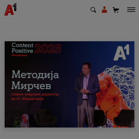
МК
EN
SQ
Приватни
Деловни
Поддршка
Надополни кредит
Плати сметка