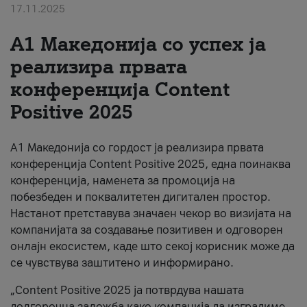
17.11.2025
За нас
А1 Македонија со успех ја
#ПодобарОнлајн
реализира првата
конференција Content
Positive 2025
А1 Македонија со гордост ја реализира првата
конференција Content Positive 2025, една поинаква
конференција, наменета за промоција на
побезбеден и поквалитетен дигитален простор.
Настанот претставува значаен чекор во визијата на
компанијата за создавање позитивен и одговорен
онлајн екосистем, каде што секој корисник може да
се чувствува заштитено и информирано.
„Content Positive 2025 ја потврдува нашата
долгорочна заложба како компанија да изградиме