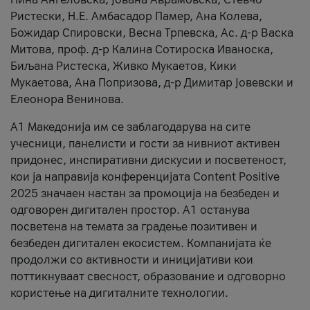
Ристески, Н.Е. Амбасадор Памер, Ана Колева,
Божидар Спировски, Весна Трпевска, Ас. д-р Васка
Митова, проф. д-р Калина Сотироска Иваноска,
Биљана Ристеска, Живко Мукаетов, Кики
Мукаетова, Ана Попризова, д-р Димитар Јовевски и
Елеонора Венинова.
А1 Македонија им се заблагодарува на сите
учесници, панелисти и гости за нивниот активен
придонес, инспиративни дискусии и посветеност,
кои ја направија конференцијата Content Positive
2025 значаен настан за промоција на безбеден и
одговорен дигитален простор. А1 останува
посветена на темата за градење позитивен и
безбеден дигитален екосистем. Компанијата ќе
продолжи со активности и иницијативи кои
поттикнуваат свесност, образование и одговорно
користење на дигиталните технологии.