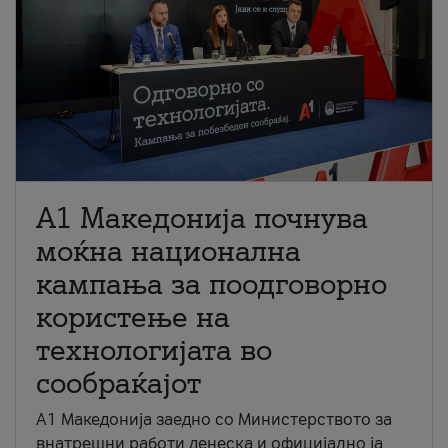
A1 Македонија почнува
моќна национална
кампања за поодговорно
користење на
технологијата во
сообраќајот
A1 Македонија заедно со Министерството за
внатрешни работи денеска и официјално ја