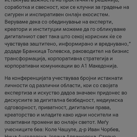
соработка и свесност, кои се клучни за градење на
сигурен и инспиративен онлајн екосистем.
Веруваме дека со обединување на експерти,
креатори и институции можеме да го обликуваме
дигиталниот свет така што секој корисник ќе се
чувствува заштитено, информирано и вреднувано,“
додаде Бранкица Толевска, раководител на бизнис
трансформација, корпоративна стратегија и
корпоративни комуникации во А1 Македонија.
На конференцијата учествуваа бројни истакнати
личности од различни области, кои со својата
експертиза и искуство дадоа значаен придонес во
дискусиите за дигитална безбедност, медиумска
одговорност, приватност, дигитални права,
креаторство и младите како идни носители на
позитивни промени во онлајн светот. Меѓу
учесниците беа: Коле Чашуле, д-р Иван Чорбев,
Нина Ангеловска, Јована Аврамовска, Стевчо