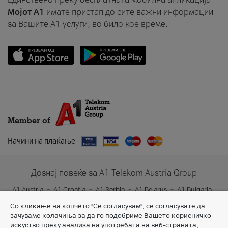
Мојот A1
имате пристап до сите важни информации
за Вашите A1 услуги, во било кое време.
Member of
Начини на плаќање
Дознај повеќе за A1 Telekom Austria Group
A1 Austria
A1 Croatia
A1 Serbia
A1 Belarus
A1 Bulgaria
A1 Slovenia
A1 Digital
Со кликање на копчето "Се согласувам", се согласувате да
зачуваме колачиња за да го подобриме Вашето корисничко
искуство преку анализа на употребата на веб-страната,