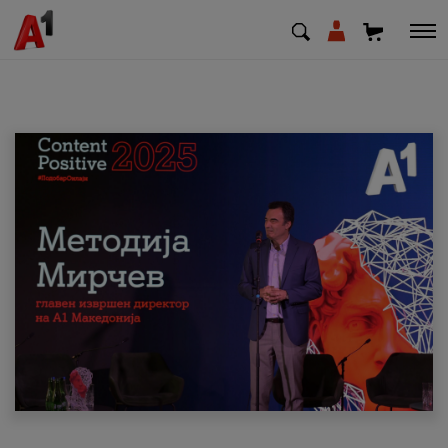
МК
EN
SQ
Приватни
Деловни
Поддршка
Надополни кредит
Плати сметка