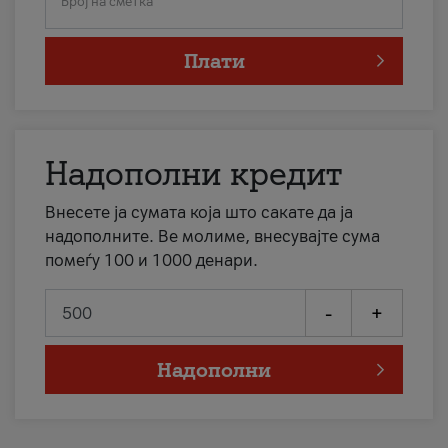
Број на сметка
Плати
Надополни кредит
Внесете ја сумата која што сакате да ја
надополните. Ве молиме, внесувајте сума
помеѓу 100 и 1000 денари.
-
+
Надополни