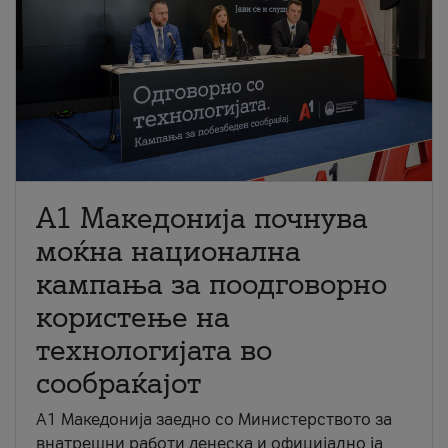
A1 Македонија почнува
моќна национална
кампања за поодговорно
користење на
технологијата во
сообраќајот
A1 Македонија заедно со Министерството за
внатрешни работи денеска и официјално ја