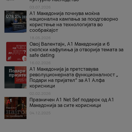
03.07.2026
A1 Македонија почнува моќна
национална кампања за поодговорно
користење на технологијата во
сообраќајот
18.05.2026
Овој Валентајн, A1 Македонија и 6
скопски кафулиња ја отворија темата за
safe dating
16.02.2026
А1 Македонија ја претставува
револуционерната функционалност „
Подари на пријател“ за А1 Алфа
корисници
02.02.2026
Празничен A1 Net Sеf подарок од А1
Македонија за сите корисници
04.12.2025