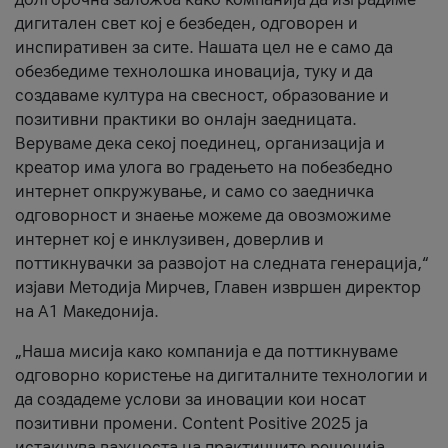
дигитален свет кој е безбеден, одговорен и
инспиративен за сите. Нашата цел не е само да
обезбедиме технолошка иновација, туку и да
создаваме култура на свесност, образование и
позитивни практики во онлајн заедницата.
Веруваме дека секој поединец, организација и
креатор има улога во градењето на побезбедно
интернет опкружување, и само со заедничка
одговорност и знаење можеме да овозможиме
интернет кој е инклузивен, доверлив и
поттикнувачки за развојот на следната генерација,“
изјави Методија Мирчев, Главен извршен директор
на А1 Македонија.
„Наша мисија како компанија е да поттикнуваме
одговорно користење на дигиталните технологии и
да создадеме услови за иновации кои носат
позитивни промени. Content Positive 2025 ја
истакнува важноста на практичните решенија,