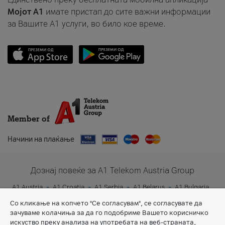
Мојот A1
имате пристап до сите важни информации
за Вашите A1 услуги, во било кое време.
Member of
Начини на плаќање
Дознај повеќе за A1 Telekom Austria Group
A1 Austria
A1 Croatia
A1 Serbia
A1 Belarus
A1 Bulgaria
A1 Slovenia
A1 Digital
Со кликање на копчето "Се согласувам", се согласувате да
зачуваме колачиња за да го подобриме Вашето корисничко
искуство преку анализа на употребата на веб-страната,