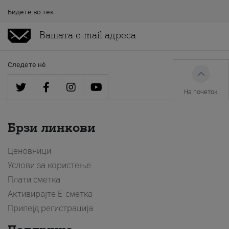
Бидете во тек
Следете нè
На почеток
Брзи линкови
Ценовници
Услови за користење
Плати сметка
Активирајте Е-сметка
Припејд регистрација