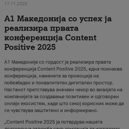
17.11.2025
За нас
А1 Македонија со успех ја
#ПодобарОнлајн
реализира првата
конференција Content
Positive 2025
А1 Македонија со гордост ја реализира првата
конференција Content Positive 2025, една поинаква
конференција, наменета за промоција на
побезбеден и поквалитетен дигитален простор.
Настанот претставува значаен чекор во визијата на
компанијата за создавање позитивен и одговорен
онлајн екосистем, каде што секој корисник може да
се чувствува заштитено и информирано.
„Content Positive 2025 ја потврдува нашата
долгорочна заложба како компанија да изградиме