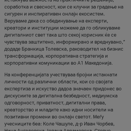
соработка и свесност, кои се клучни за градење на
сигурен и инспиративен онлајн екосистем.
Веруваме дека со обединување на експерти,
креатори и институции можеме да го обликуваме
дигиталниот свет така што секој корисник ќе се
чувствува заштитено, информирано и вреднувано,“
додаде Бранкица Толевска, раководител на бизнис
трансформација, корпоративна стратегија и
корпоративни комуникации во А1 Македонија.
На конференцијата учествуваа бројни истакнати
личности од различни области, кои со својата
експертиза и искуство дадоа значаен придонес во
дискусиите за дигитална безбедност, медиумска
одговорност, приватност, дигитални права,
креаторство и младите како идни носители на
позитивни промени во онлајн светот. Меѓу
учесниците беа: Коле Чашуле, д-р Иван Чорбев,
Нина Ангеловска, Јована Аврамовска, Стевчо