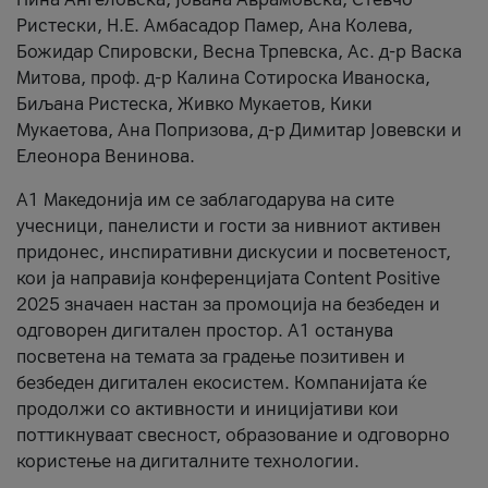
Ристески, Н.Е. Амбасадор Памер, Ана Колева,
Божидар Спировски, Весна Трпевска, Ас. д-р Васка
Митова, проф. д-р Калина Сотироска Иваноска,
Биљана Ристеска, Живко Мукаетов, Кики
Мукаетова, Ана Попризова, д-р Димитар Јовевски и
Елеонора Венинова.
А1 Македонија им се заблагодарува на сите
учесници, панелисти и гости за нивниот активен
придонес, инспиративни дискусии и посветеност,
кои ја направија конференцијата Content Positive
2025 значаен настан за промоција на безбеден и
одговорен дигитален простор. А1 останува
посветена на темата за градење позитивен и
безбеден дигитален екосистем. Компанијата ќе
продолжи со активности и иницијативи кои
поттикнуваат свесност, образование и одговорно
користење на дигиталните технологии.