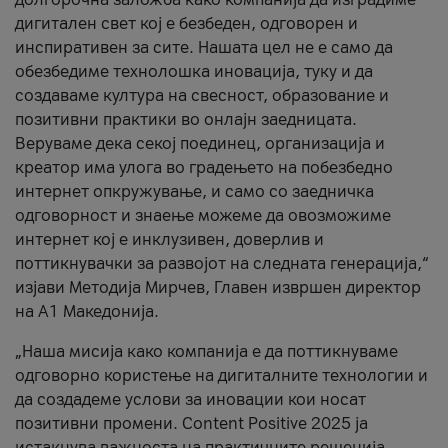
дигитален свет кој е безбеден, одговорен и
инспиративен за сите. Нашата цел не е само да
обезбедиме технолошка иновација, туку и да
создаваме култура на свесност, образование и
позитивни практики во онлајн заедницата.
Веруваме дека секој поединец, организација и
креатор има улога во градењето на побезбедно
интернет опкружување, и само со заедничка
одговорност и знаење можеме да овозможиме
интернет кој е инклузивен, доверлив и
поттикнувачки за развојот на следната генерација,“
изјави Методија Мирчев, Главен извршен директор
на А1 Македонија.
„Наша мисија како компанија е да поттикнуваме
одговорно користење на дигиталните технологии и
да создадеме услови за иновации кои носат
позитивни промени. Content Positive 2025 ја
истакнува важноста на практичните решенија,