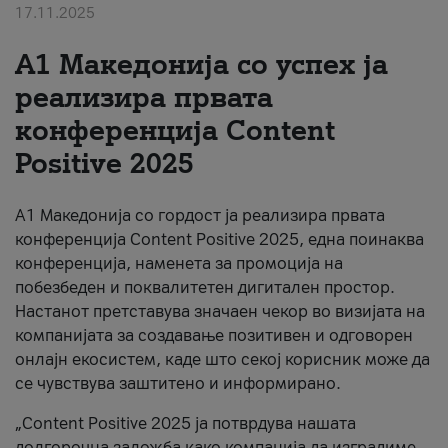
17.11.2025
За нас
А1 Македонија со успех ја
#ПодобарОнлајн
реализира првата
конференција Content
Positive 2025
А1 Македонија со гордост ја реализира првата
конференција Content Positive 2025, една поинаква
конференција, наменета за промоција на
побезбеден и поквалитетен дигитален простор.
Настанот претставува значаен чекор во визијата на
компанијата за создавање позитивен и одговорен
онлајн екосистем, каде што секој корисник може да
се чувствува заштитено и информирано.
„Content Positive 2025 ја потврдува нашата
долгорочна заложба како компанија да изградиме