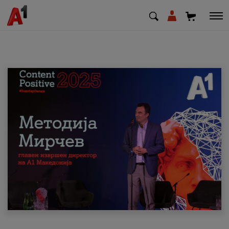
МК
EN
SQ
Приватни
Деловни
Поддршка
Надополни кредит
Плати сметка