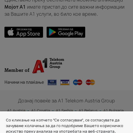
Мојот A1
имате пристап до сите важни информации
за Вашите A1 услуги, во било кое време.
Member of
Начини на плаќање
Дознај повеќе за A1 Telekom Austria Group
A1 Austria
A1 Croatia
A1 Serbia
A1 Belarus
A1 Bulgaria
A1 Slovenia
A1 Digital
Со кликање на копчето "Се согласувам", се согласувате да
зачуваме колачиња за да го подобриме Вашето корисничко
искуство преку анализа на употребата на веб-страната,