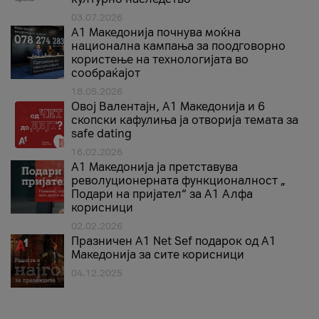
03.07.2026
A1 Македонија почнува моќна
национална кампања за поодговорно
користење на технологијата во
сообраќајот
18.05.2026
Овој Валентајн, A1 Македонија и 6
скопски кафулиња ја отворија темата за
safe dating
16.02.2026
А1 Македонија ја претставува
револуционерната функционалност „
Подари на пријател“ за А1 Алфа
корисници
02.02.2026
Празничен A1 Net Sеf подарок од А1
Македонија за сите корисници
04.12.2025