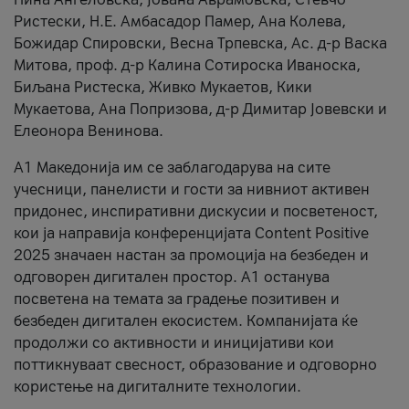
Ристески, Н.Е. Амбасадор Памер, Ана Колева,
Божидар Спировски, Весна Трпевска, Ас. д-р Васка
Митова, проф. д-р Калина Сотироска Иваноска,
Биљана Ристеска, Живко Мукаетов, Кики
Мукаетова, Ана Попризова, д-р Димитар Јовевски и
Елеонора Венинова.
А1 Македонија им се заблагодарува на сите
учесници, панелисти и гости за нивниот активен
придонес, инспиративни дискусии и посветеност,
кои ја направија конференцијата Content Positive
2025 значаен настан за промоција на безбеден и
одговорен дигитален простор. А1 останува
посветена на темата за градење позитивен и
безбеден дигитален екосистем. Компанијата ќе
продолжи со активности и иницијативи кои
поттикнуваат свесност, образование и одговорно
користење на дигиталните технологии.