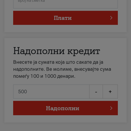
Број на сметка
Плати
Надополни кредит
Внесете ја сумата која што сакате да ја
надополните. Ве молиме, внесувајте сума
помеѓу 100 и 1000 денари.
-
+
Надополни