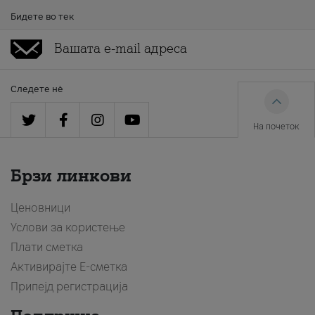
Бидете во тек
Следете нè
На почеток
Брзи линкови
Ценовници
Услови за користење
Плати сметка
Активирајте Е-сметка
Припејд регистрација