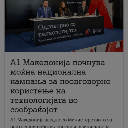
A1 Македонија почнува
моќна национална
кампања за поодговорно
користење на
технологијата во
сообраќајот
A1 Македонија заедно со Министерството за
внатрешни работи денеска и официјално ја