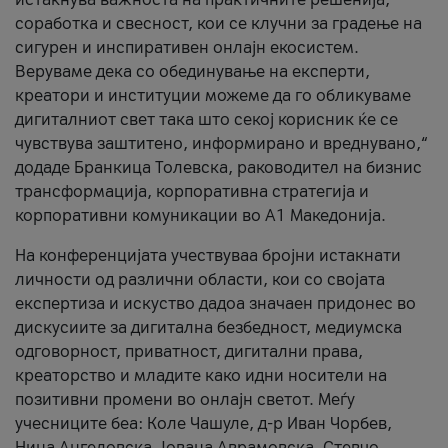
соработка и свесност, кои се клучни за градење на
сигурен и инспиративен онлајн екосистем.
Веруваме дека со обединување на експерти,
креатори и институции можеме да го обликуваме
дигиталниот свет така што секој корисник ќе се
чувствува заштитено, информирано и вреднувано,“
додаде Бранкица Толевска, раководител на бизнис
трансформација, корпоративна стратегија и
корпоративни комуникации во А1 Македонија.
На конференцијата учествуваа бројни истакнати
личности од различни области, кои со својата
експертиза и искуство дадоа значаен придонес во
дискусиите за дигитална безбедност, медиумска
одговорност, приватност, дигитални права,
креаторство и младите како идни носители на
позитивни промени во онлајн светот. Меѓу
учесниците беа: Коле Чашуле, д-р Иван Чорбев,
Нина Ангеловска, Јована Аврамовска, Стевчо