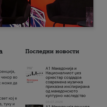
а
Последни новости
А1 Македонија и
ренција,
Националниот џез
 чекор во
оркестар создадоа
современа музичка
к може да
приказна инспирирана
од македонското
културно наследство
вет кој е
03.07.2026
, туку и
A1 Македонија почнува