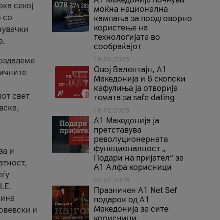
ека секој
моќна национална
 со
кампања за поодговорно
користење на
нувачки
технологијата во
а.
сообраќајот
18.05.2026
создадеме
Овој Валентајн, A1
тичните
Македонија и 6 скопски
кафулиња ја отворија
от свет
темата за safe dating
вска,
16.02.2026
А1 Македонија ја
претставува
револуционерната
функционалност „
за и
Подари на пријател“ за
атност,
А1 Алфа корисници
еѓу
02.02.2026
.Е.
Празничен A1 Net Sеf
лина
подарок од А1
Македонија за сите
овевски и
корисници