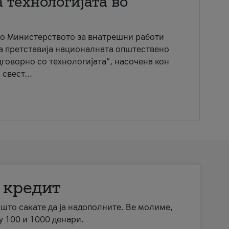
 технологијата во
со Министерството за внатрешни работи
ја претставија националната општествено
говорно со технологијата“, насочена кон
свест...
 кредит
а што сакате да ја надополните. Ве молиме,
у 100 и 1000 денари.