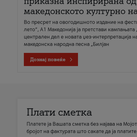
приказна инспирирана од
македонското културно н
Во пресрет на овогодишното издание на фест
лето“, А1 Македонија ја претстави кампањата 
централен дел е новата џез-интерпретација н
македонска народна песна „Билјан
Дознај повеќе
Плати сметка
Платете ја Вашата сметка без најава на Мојот
бројот на фактурата што сакате да ја платите