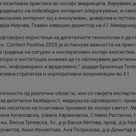
и позитивни практики во онлајн заедницата. Веруваме д
 градењето на побезбедно интернет опкружување, и само
зможиме интернет кој е инклузивен, доверлив и поттик
тодија Мирчев, Главен извршен директор на А1 Македониј
 одговорно користење на дигиталните технологии и да 
. Content Positive 2025 ја истакнува важноста на прак
за градење на сигурен и инспиративен онлајн екосистем.
атори и институции можеме да го обликуваме дигитални
тено, информирано и вреднувано,“ додаде Бранкица Толе
ативна стратегија и корпоративни комуникации во А1
личности од различни области, кои со својата експерти
 за дигитална безбедност, медиумска одговорност, прив
ни носители на позитивни промени во онлајн светот. М
Нина Ангеловска, Јована Аврамовска, Стевчо Ристески, Н
и, Весна Трпевска, Ас. д-р Васка Митова, проф. д-р Ка
каетов, Кики Мукаетова, Ана Попризова, д-р Димитар Ј