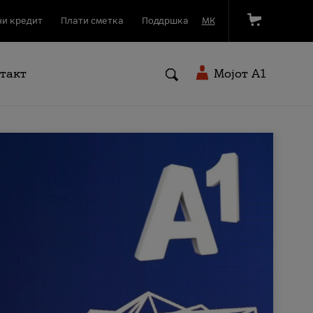
и кредит
Плати сметка
Поддршка
МК
такт
Мојот A1