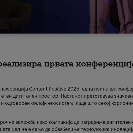
 реализира првата конференциј
онференција Content Positive 2025, една поинаква конфе
тетен дигитален простор. Настанот претставува значаен
 и одговорен онлајн екосистем, каде што секој корисни
орочна заложба како компанија да изградиме дигитален с
шата цел не е само да обезбедиме технолошка иновација