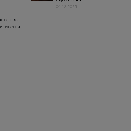
04.12.2025
астан за
зитивен и
т