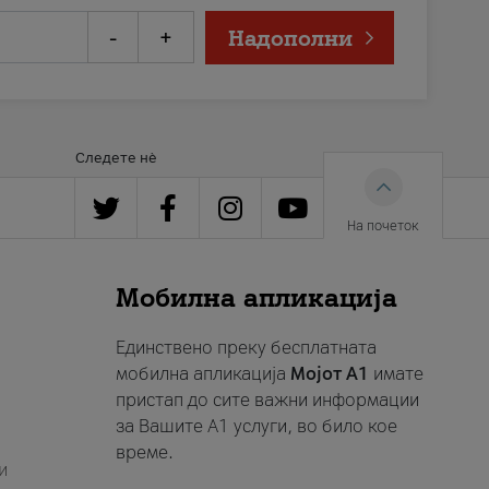
-
+
Надополни
Следете нè
На почеток
Мобилна апликација
Единствено преку бесплатната
мобилна апликација
Мојот A1
имате
пристап до сите важни информации
за Вашите A1 услуги, во било кое
време.
и