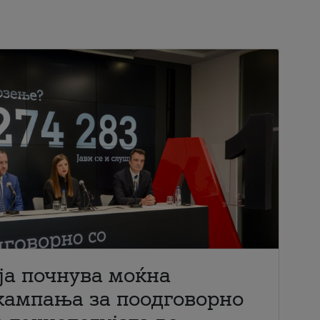
ја почнува моќна
кампања за поодговорно