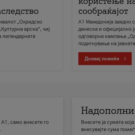
користење на
аследство
сообраќајот
ивалот „Охридско
A1 Македонија заедно 
„Културна врска“, чиј
денеска и официјално 
а легендарната
одговорна кампања „Од
подигнување на јавната 
Дознај повеќе
Надополни
 А1, само внесете го
Внесете ја сумата кој
.
внесувајте сума помеѓ