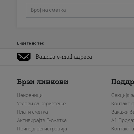
Број на сметка
Бидете во тек
Брзи линкови
Подд
Ценовници
Секција 
Услови за користење
Контакт 
Плати сметка
Закажи б
Активирајте Е-сметка
A1 Прода
Припејд регистрација
Контакт 