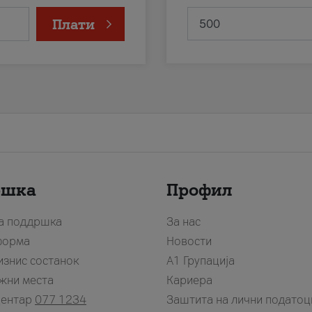
Плати
ршка
Профил
за поддршка
За нас
форма
Новости
изнис состанок
А1 Групација
жни места
Кариера
центар
077 1234
Заштита на лични податоц