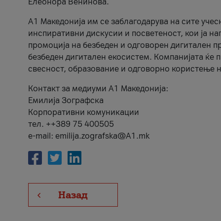
Елеонора Венинова.
А1 Македонија им се заблагодарува на сите учес
инспиративни дискусии и посветеност, кои ја на
промоција на безбеден и одговорен дигитален пр
безбеден дигитален екосистем. Компанијата ќе 
свесност, образование и одговорно користење н
Контакт за медиуми А1 Македонија:
Емилија Зографска
Корпоративни комуникации
тел. ++389 75 400505
e-mail: emilija.zografska@A1.mk
Назад