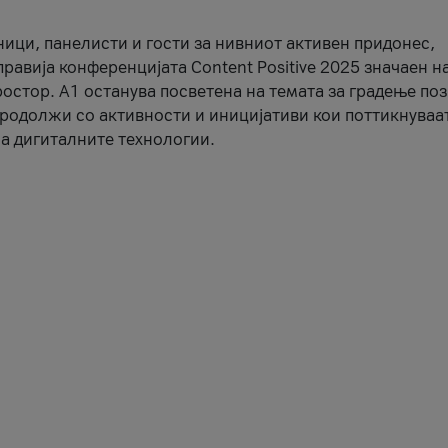
ници, панелисти и гости за нивниот активен придонес,
правија конференцијата Content Positive 2025 значаен н
остор. А1 останува посветена на темата за градење по
продолжи со активности и иницијативи кои поттикнуваа
а дигиталните технологии.