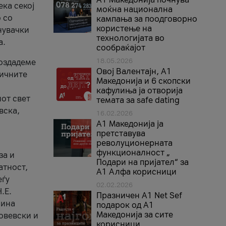
ека секој
моќна национална
 со
кампања за поодговорно
користење на
нувачки
технологијата во
а.
сообраќајот
18.05.2026
создадеме
Овој Валентајн, A1
тичните
Македонија и 6 скопски
кафулиња ја отворија
от свет
темата за safe dating
вска,
16.02.2026
А1 Македонија ја
претставува
револуционерната
функционалност „
за и
Подари на пријател“ за
атност,
А1 Алфа корисници
еѓу
02.02.2026
.Е.
Празничен A1 Net Sеf
лина
подарок од А1
Македонија за сите
овевски и
корисници