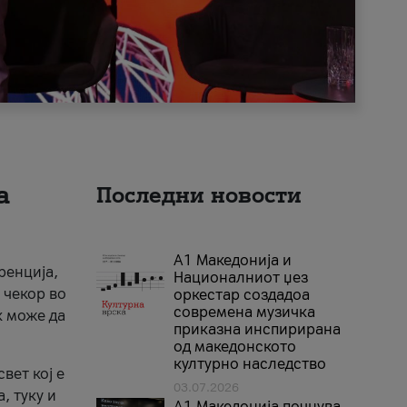
а
Последни новости
А1 Македонија и
ренција,
Националниот џез
 чекор во
оркестар создадоа
современа музичка
к може да
приказна инспирирана
од македонското
културно наследство
вет кој е
03.07.2026
, туку и
A1 Македонија почнува