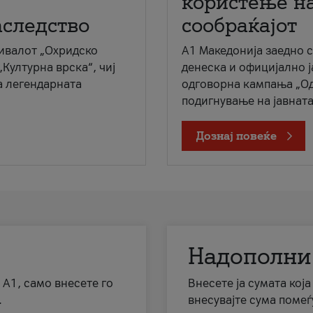
користење на
аследство
сообраќајот
ивалот „Охридско
A1 Македонија заедно 
„Културна врска“, чиј
денеска и официјално 
а легендарната
одговорна кампања „Од
подигнување на јавната 
Дознај повеќе
Надополни
 А1, само внесете го
Внесете ја сумата кој
.
внесувајте сума помеѓ