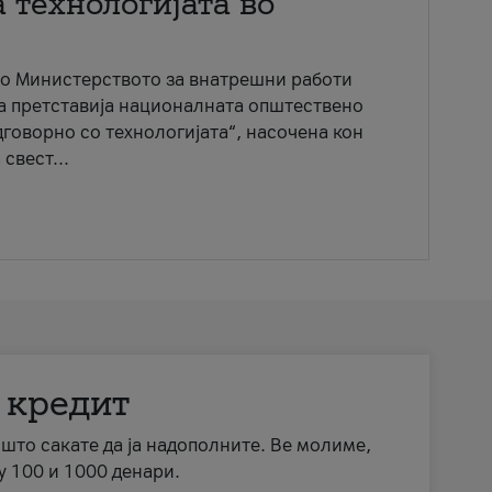
 технологијата во
со Министерството за внатрешни работи
ја претставија националната општествено
говорно со технологијата“, насочена кон
свест...
 кредит
а што сакате да ја надополните. Ве молиме,
у 100 и 1000 денари.