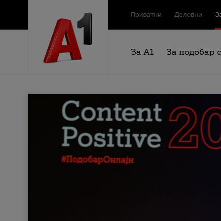
Приватни
Деловни
З
За А1
За подобар 