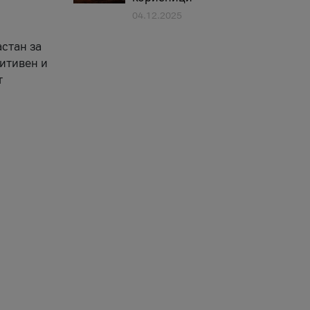
04.12.2025
астан за
зитивен и
т