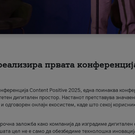
 реализира првата конференциј
онференција Content Positive 2025, една поинаква конфе
тетен дигитален простор. Настанот претставува значаен
 и одговорен онлајн екосистем, каде што секој корисни
орочна заложба како компанија да изградиме дигитален с
шата цел не е само да обезбедиме технолошка иновација