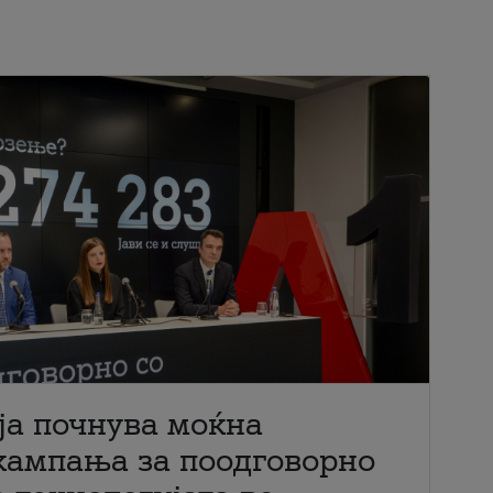
ја почнува моќна
кампања за поодговорно