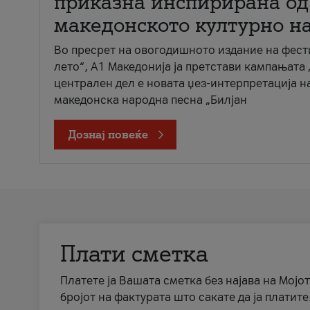
приказна инспирирана од
македонското културно н
Во пресрет на овогодишното издание на фест
лето“, А1 Македонија ја претстави кампањата 
централен дел е новата џез-интерпретација н
македонска народна песна „Билјан
Дознај повеќе
Плати сметка
Платете ја Вашата сметка без најава на Мојот
бројот на фактурата што сакате да ја платите