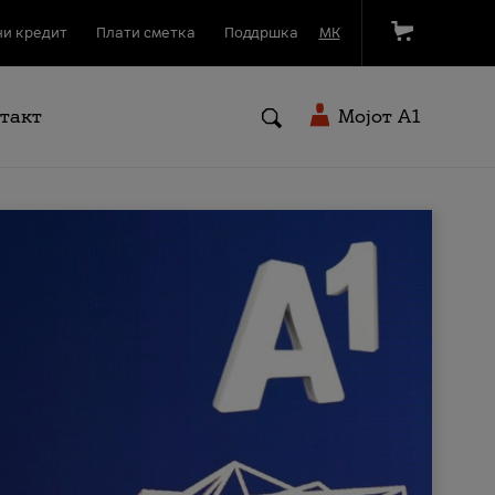
и кредит
Плати сметка
Поддршка
МК
такт
Мојот A1