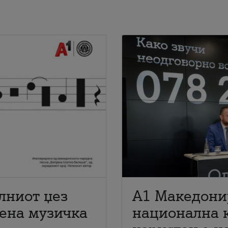
лниот џез
A1 Македони
мена музичка
национална 