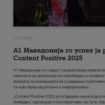
17.11.2025
А1 Македонија со успех ја
Content Positive 2025
А1 Македонија со гордост ја реализира првата к
наменета за промоција на побезбеден и поквали
визијата на компанијата за создавање позитивен
се чувствува заштитено и информирано.
„Content Positive 2025 ја потврдува нашата долг
безбеден, одговорен и инспиративен за сите. На