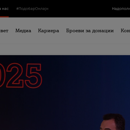
а нас
#ПодобарОнлајн
Надополн
свет
Медиа
Кариера
Броеви за донации
Кон