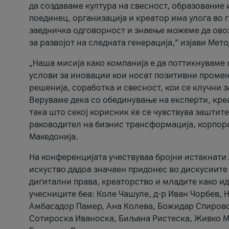
да создаваме култура на свесност, образование 
поединец, организација и креатор има улога во
заедничка одговорност и знаење можеме да ово
за развојот на следната генерација,“ изјави Ме
„Наша мисија како компанија е да поттикнуваме
услови за иновации кои носат позитивни промени
решенија, соработка и свесност, кои се клучни 
Веруваме дека со обединување на експерти, кре
така што секој корисник ќе се чувствува зашти
раководител на бизнис трансформација, корпор
Македонија.
На конференцијата учествуваа бројни истакнати 
искуство дадоа значаен придонес во дискусиите
дигитални права, креаторство и младите како ид
учесниците беа: Коле Чашуле, д-р Иван Чорбев, 
Амбасадор Памер, Ана Колева, Божидар Спировск
Сотироска Иваноска, Биљана Ристеска, Живко Му