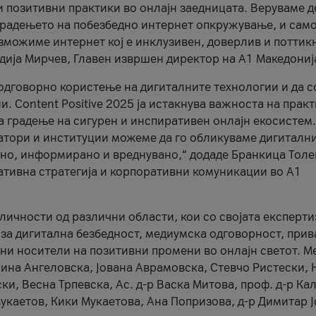
и позитивни практики во онлајн заедницата. Веруваме д
 градењето на побезбедно интернет опкружување, и само
зможиме интернет кој е инклузивен, доверлив и поттик
тодија Мирчев, Главен извршен директор на А1 Македониј
 одговорно користење на дигиталните технологии и да 
. Content Positive 2025 ја истакнува важноста на прак
за градење на сигурен и инспиративен онлајн екосистем.
атори и институции можеме да го обликуваме дигитални
тено, информирано и вреднувано,“ додаде Бранкица Толе
ативна стратегија и корпоративни комуникации во А1
личности од различни области, кои со својата експерти
 за дигитална безбедност, медиумска одговорност, прив
ни носители на позитивни промени во онлајн светот. М
Нина Ангеловска, Јована Аврамовска, Стевчо Ристески, Н
и, Весна Трпевска, Ас. д-р Васка Митова, проф. д-р Ка
каетов, Кики Мукаетова, Ана Попризова, д-р Димитар Ј