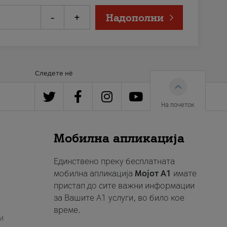
-
+
Надополни
Следете нè
На почеток
Мобилна апликација
Единствено преку бесплатната
мобилна апликација
Мојот A1
имате
пристап до сите важни информации
за Вашите A1 услуги, во било кое
време.
и