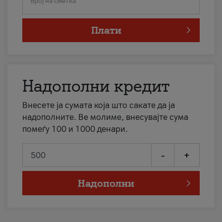
Број на сметка
Плати
Надополни кредит
Внесете ја сумата која што сакате да ја
надополните. Ве молиме, внесувајте сума
помеѓу 100 и 1000 денари.
-
+
Надополни