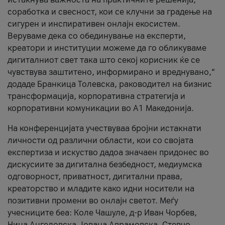
соработка и свесност, кои се клучни за градење на
сигурен и инспиративен онлајн екосистем.
Веруваме дека со обединување на експерти,
креатори и институции можеме да го обликуваме
дигиталниот свет така што секој корисник ќе се
чувствува заштитено, информирано и вреднувано,“
додаде Бранкица Толевска, раководител на бизнис
трансформација, корпоративна стратегија и
корпоративни комуникации во А1 Македонија.
На конференцијата учествуваа бројни истакнати
личности од различни области, кои со својата
експертиза и искуство дадоа значаен придонес во
дискусиите за дигитална безбедност, медиумска
одговорност, приватност, дигитални права,
креаторство и младите како идни носители на
позитивни промени во онлајн светот. Меѓу
учесниците беа: Коле Чашуле, д-р Иван Чорбев,
Нина Ангеловска, Јована Аврамовска, Стевчо