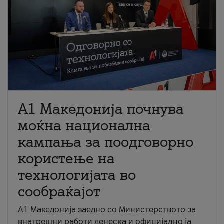
A1 Македонија почнува
моќна национална
кампања за поодговорно
користење на
технологијата во
сообраќајот
A1 Македонија заедно со Министерството за
внатрешни работи денеска и официјално ја