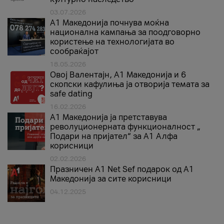
03.07.2026
A1 Македонија почнува моќна
национална кампања за поодговорно
користење на технологијата во
сообраќајот
18.05.2026
Овој Валентајн, A1 Македонија и 6
скопски кафулиња ја отворија темата за
safe dating
16.02.2026
А1 Македонија ја претставува
револуционерната функционалност „
Подари на пријател“ за А1 Алфа
корисници
02.02.2026
Празничен A1 Net Sеf подарок од А1
Македонија за сите корисници
04.12.2025