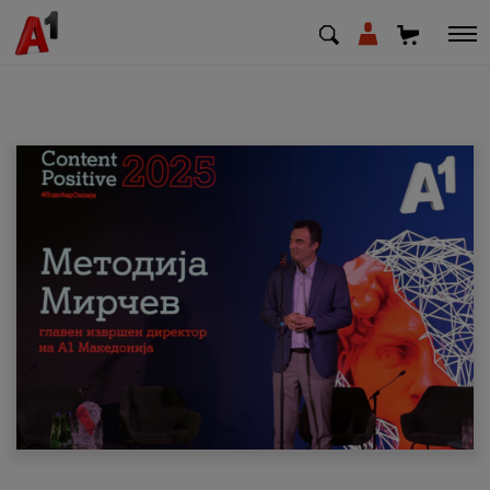
МК
EN
SQ
Приватни
Деловни
Поддршка
Надополни кредит
Плати сметка