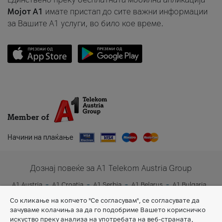
Мојот A1
имате пристап до сите важни информации
за Вашите A1 услуги, во било кое време.
Member of
Начини на плаќање
Дознај повеќе за A1 Telekom Austria Group
A1 Austria
A1 Croatia
A1 Serbia
A1 Belarus
A1 Bulgaria
A1 Slovenia
A1 Digital
Со кликање на копчето "Се согласувам", се согласувате да
зачуваме колачиња за да го подобриме Вашето корисничко
искуство преку анализа на употребата на веб-страната,