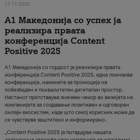
17.11.2025
За нас
А1 Македонија со успех ја
#ПодобарОнлајн
реализира првата
конференција Content
Positive 2025
А1 Македонија со гордост ја реализира првата
конференција Content Positive 2025, една поинаква
конференција, наменета за промоција на
побезбеден и поквалитетен дигитален простор.
Настанот претставува значаен чекор во визијата на
компанијата за создавање позитивен и одговорен
онлајн екосистем, каде што секој корисник може да
се чувствува заштитено и информирано.
„Content Positive 2025 ја потврдува нашата
долгорочна заложба како компанија да изградиме