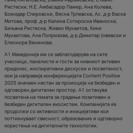
Ристески, Н.Е. Амбасадор Памер, Ана Колева,
Божидар Спировски, Весна Трпевска, Ас. д-р Васка
Митова, проф. д-р Калина Сотироска Иваноска,
Биљана Ристеска, Живко Мукаетов, Кики
Мукаетова, Ана Попризова, д-р Димитар Јовевски и
Елеонора Венинова.
А1 Македонија им се заблагодарува на сите
учесници, панелисти и гости за нивниот активен
придонес, инспиративни дискусии и посветеност,
кои ја направија конференцијата Content Positive
2025 значаен настан за промоција на безбеден и
одговорен дигитален простор. А1 останува
посветена на темата за градење позитивен и
безбеден дигитален екосистем. Компанијата ќе
продолжи со активности и иницијативи кои
поттикнуваат свесност, образование и одговорно
користење на дигиталните технологии.