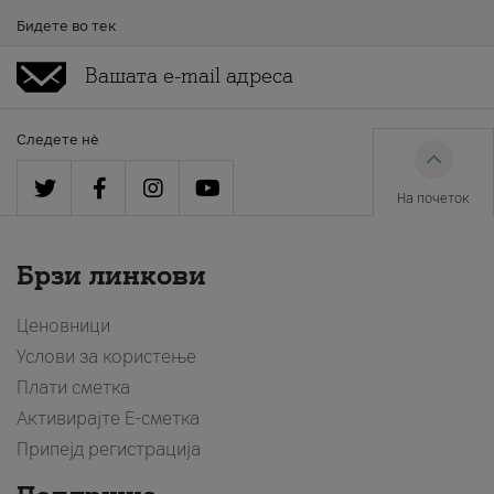
Бидете во тек
Следете нè
На почеток
Брзи линкови
Ценовници
Услови за користење
Плати сметка
Активирајте Е-сметка
Припејд регистрација