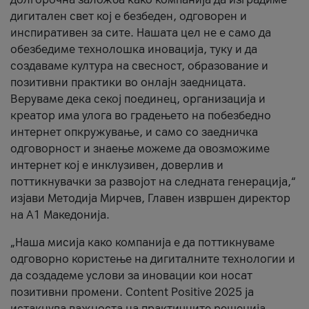
дигитален свет кој е безбеден, одговорен и
инспиративен за сите. Нашата цел не е само да
обезбедиме технолошка иновација, туку и да
создаваме култура на свесност, образование и
позитивни практики во онлајн заедницата.
Веруваме дека секој поединец, организација и
креатор има улога во градењето на побезбедно
интернет опкружување, и само со заедничка
одговорност и знаење можеме да овозможиме
интернет кој е инклузивен, доверлив и
поттикнувачки за развојот на следната генерација,“
изјави Методија Мирчев, Главен извршен директор
на А1 Македонија.
„Наша мисија како компанија е да поттикнуваме
одговорно користење на дигиталните технологии и
да создадеме услови за иновации кои носат
позитивни промени. Content Positive 2025 ја
истакнува важноста на практичните решенија,