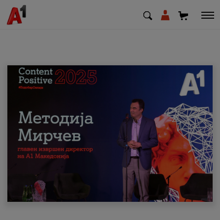
МК
EN
SQ
Приватни
Деловни
Поддршка
Надополни кредит
Плати сметка