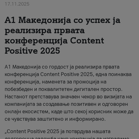
17.11.2025
За нас
А1 Македонија со успех ја
#ПодобарОнлајн
реализира првата
конференција Content
Positive 2025
А1 Македонија со гордост ја реализира првата
конференција Content Positive 2025, една поинаква
конференција, наменета за промоција на
побезбеден и поквалитетен дигитален простор.
Настанот претставува значаен чекор во визијата на
компанијата за создавање позитивен и одговорен
онлајн екосистем, каде што секој корисник може да
се чувствува заштитено и информирано.
„Content Positive 2025 ја потврдува нашата
долгорочна заложба како компанија да изградиме