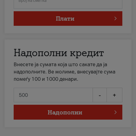
Број на сметка
Плати
Надополни кредит
Внесете ја сумата која што сакате да ја
надополните. Ве молиме, внесувајте сума
помеѓу 100 и 1000 денари.
-
+
Надополни