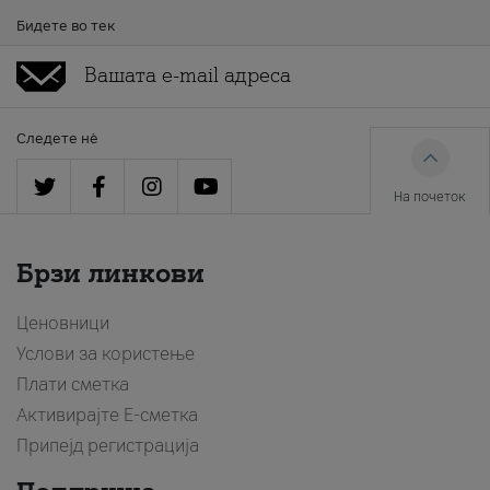
Бидете во тек
Следете нè
На почеток
Брзи линкови
Ценовници
Услови за користење
Плати сметка
Активирајте Е-сметка
Припејд регистрација