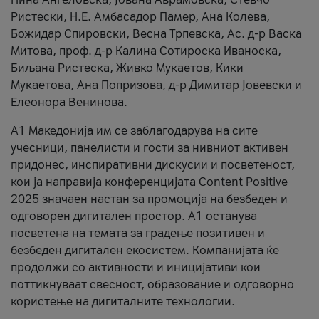
Ристески, Н.Е. Амбасадор Памер, Ана Колева,
Божидар Спировски, Весна Трпевска, Ас. д-р Васка
Митова, проф. д-р Калина Сотироска Иваноска,
Биљана Ристеска, Живко Мукаетов, Кики
Мукаетова, Ана Попризова, д-р Димитар Јовевски и
Елеонора Венинова.
А1 Македонија им се заблагодарува на сите
учесници, панелисти и гости за нивниот активен
придонес, инспиративни дискусии и посветеност,
кои ја направија конференцијата Content Positive
2025 значаен настан за промоција на безбеден и
одговорен дигитален простор. А1 останува
посветена на темата за градење позитивен и
безбеден дигитален екосистем. Компанијата ќе
продолжи со активности и иницијативи кои
поттикнуваат свесност, образование и одговорно
користење на дигиталните технологии.