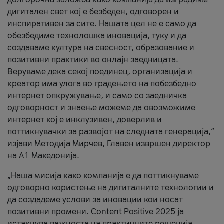
дигитален свет кој е безбеден, одговорен и
инспиративен за сите. Нашата цел не е само да
обезбедиме технолошка иновација, туку и да
создаваме култура на свесност, образование и
позитивни практики во онлајн заедницата.
Веруваме дека секој поединец, организација и
креатор има улога во градењето на побезбедно
интернет опкружување, и само со заедничка
одговорност и знаење можеме да овозможиме
интернет кој е инклузивен, доверлив и
поттикнувачки за развојот на следната генерација,“
изјави Методија Мирчев, Главен извршен директор
на А1 Македонија.
„Наша мисија како компанија е да поттикнуваме
одговорно користење на дигиталните технологии и
да создадеме услови за иновации кои носат
позитивни промени. Content Positive 2025 ја
истакнува важноста на практичните решенија,