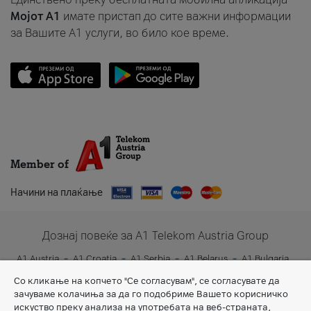
Мојот A1
имате пристап до сите важни информации
за Вашите A1 услуги, во било кое време.
Member of
Начини на плаќање
Дознај повеќе за A1 Telekom Austria Group
A1 Austria
A1 Croatia
A1 Serbia
A1 Belarus
A1 Bulgaria
A1 Slovenia
A1 Digital
Со кликање на копчето "Се согласувам", се согласувате да
зачуваме колачиња за да го подобриме Вашето корисничко
искуство преку анализа на употребата на веб-страната,