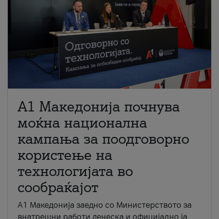
A1 Македонија почнува
моќна национална
кампања за поодговорно
користење на
технологијата во
сообраќајот
A1 Македонија заедно со Министерството за
внатрешни работи денеска и официјално ја