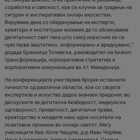
соработка и свесност, кои се клучни за градење на
сигурен и инспиративен онлајн екосистем.
Веруваме дека со обединување на експерти,
креатори и институции можеме да го обликуваме
дигиталниот свет така што секој корисник ќе се
чувствува заштитено, информирано и вреднувано,“
додаде Бранкица Толевска, раководител на бизнис
трансформација, корпоративна стратегија и
корпоративни комуникации во А1 Македонија.
На конференцијата учествуваа бројни истакнати
личности од различни области, кои со својата
експертиза и искуство дадоа значаен придонес во
дискусиите за дигитална безбедност, медиумска
одговорност, приватност, дигитални права,
креаторство и младите како идни носители на
позитивни промени во онлајн светот. Меѓу
учесниците беа: Коле Чашуле, д-р Иван Чорбев,
Нина Ангеловска, Јована Аврамовска, Стевчо