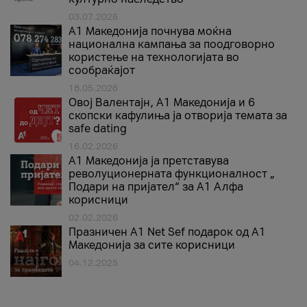
03.07.2026
A1 Македонија почнува моќна
национална кампања за поодговорно
користење на технологијата во
сообраќајот
18.05.2026
Овој Валентајн, A1 Македонија и 6
скопски кафулиња ја отворија темата за
safe dating
16.02.2026
А1 Македонија ја претставува
револуционерната функционалност „
Подари на пријател“ за А1 Алфа
корисници
02.02.2026
Празничен A1 Net Sеf подарок од А1
Македонија за сите корисници
04.12.2025