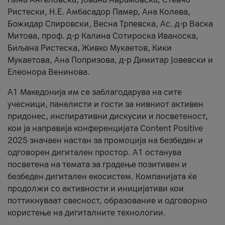
Ристески, Н.Е. Амбасадор Памер, Ана Колева,
Божидар Спировски, Весна Трпевска, Ас. д-р Васка
Митова, проф. д-р Калина Сотироска Иваноска,
Биљана Ристеска, Живко Мукаетов, Кики
Мукаетова, Ана Попризова, д-р Димитар Јовевски и
Елеонора Венинова.
А1 Македонија им се заблагодарува на сите
учесници, панелисти и гости за нивниот активен
придонес, инспиративни дискусии и посветеност,
кои ја направија конференцијата Content Positive
2025 значаен настан за промоција на безбеден и
одговорен дигитален простор. А1 останува
посветена на темата за градење позитивен и
безбеден дигитален екосистем. Компанијата ќе
продолжи со активности и иницијативи кои
поттикнуваат свесност, образование и одговорно
користење на дигиталните технологии.