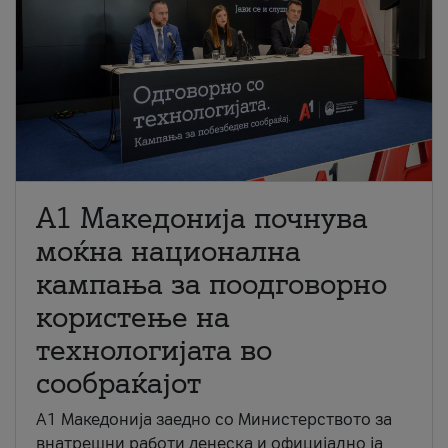
A1 Македонија почнува
моќна национална
кампања за поодговорно
користење на
технологијата во
сообраќајот
A1 Македонија заедно со Министерството за
внатрешни работи денеска и официјално ја