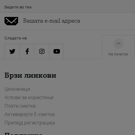
Бидете во тек
Следете нè
На почеток
Брзи линкови
Ценовници
Услови за користење
Плати сметка
Активирајте Е-сметка
Припејд регистрација