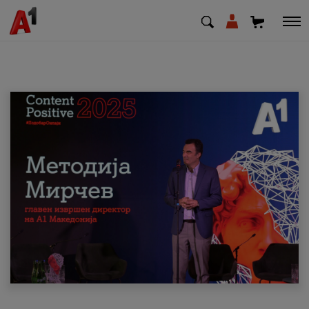
МК
EN
SQ
Приватни
Деловни
Поддршка
Надополни кредит
Плати сметка