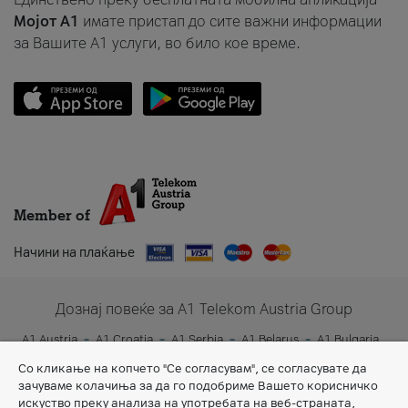
Мојот A1
имате пристап до сите важни информации
за Вашите A1 услуги, во било кое време.
Member of
Начини на плаќање
Дознај повеќе за A1 Telekom Austria Group
A1 Austria
A1 Croatia
A1 Serbia
A1 Belarus
A1 Bulgaria
A1 Slovenia
A1 Digital
Со кликање на копчето "Се согласувам", се согласувате да
зачуваме колачиња за да го подобриме Вашето корисничко
искуство преку анализа на употребата на веб-страната,