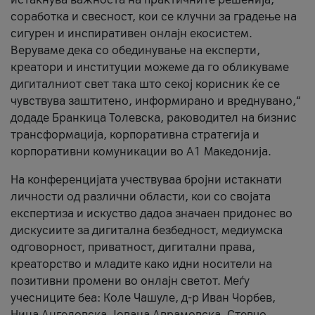
соработка и свесност, кои се клучни за градење на
сигурен и инспиративен онлајн екосистем.
Веруваме дека со обединување на експерти,
креатори и институции можеме да го обликуваме
дигиталниот свет така што секој корисник ќе се
чувствува заштитено, информирано и вреднувано,“
додаде Бранкица Толевска, раководител на бизнис
трансформација, корпоративна стратегија и
корпоративни комуникации во А1 Македонија.
На конференцијата учествуваа бројни истакнати
личности од различни области, кои со својата
експертиза и искуство дадоа значаен придонес во
дискусиите за дигитална безбедност, медиумска
одговорност, приватност, дигитални права,
креаторство и младите како идни носители на
позитивни промени во онлајн светот. Меѓу
учесниците беа: Коле Чашуле, д-р Иван Чорбев,
Нина Ангеловска, Јована Аврамовска, Стевчо