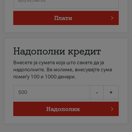
Број на сметка
Плати
Надополни кредит
Внесете ја сумата која што сакате да ја
надополните. Ве молиме, внесувајте сума
помеѓу 100 и 1000 денари.
-
+
Надополни