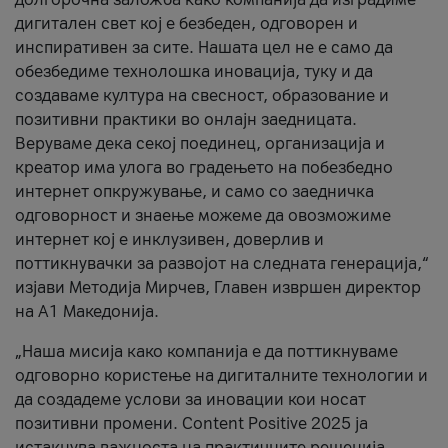
дигитален свет кој е безбеден, одговорен и
инспиративен за сите. Нашата цел не е само да
обезбедиме технолошка иновација, туку и да
создаваме култура на свесност, образование и
позитивни практики во онлајн заедницата.
Веруваме дека секој поединец, организација и
креатор има улога во градењето на побезбедно
интернет опкружување, и само со заедничка
одговорност и знаење можеме да овозможиме
интернет кој е инклузивен, доверлив и
поттикнувачки за развојот на следната генерација,“
изјави Методија Мирчев, Главен извршен директор
на А1 Македонија.
„Наша мисија како компанија е да поттикнуваме
одговорно користење на дигиталните технологии и
да создадеме услови за иновации кои носат
позитивни промени. Content Positive 2025 ја
истакнува важноста на практичните решенија,