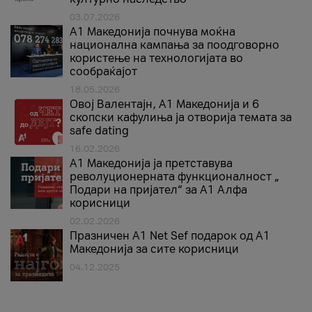
03.07.2026
A1 Македонија почнува моќна
национална кампања за поодговорно
користење на технологијата во
сообраќајот
18.05.2026
Овој Валентајн, A1 Македонија и 6
скопски кафулиња ја отворија темата за
safe dating
16.02.2026
А1 Македонија ја претставува
револуционерната функционалност „
Подари на пријател“ за А1 Алфа
корисници
02.02.2026
Празничен A1 Net Sеf подарок од А1
Македонија за сите корисници
04.12.2025