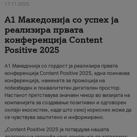
17.11.2025
За нас
А1 Македонија со успех ја
#ПодобарОнлајн
реализира првата
конференција Content
Positive 2025
А1 Македонија со гордост ја реализира првата
конференција Content Positive 2025, една поинаква
конференција, наменета за промоција на
побезбеден и поквалитетен дигитален простор.
Настанот претставува значаен чекор во визијата на
компанијата за создавање позитивен и одговорен
онлајн екосистем, каде што секој корисник може да
се чувствува заштитено и информирано.
„Content Positive 2025 ја потврдува нашата
долгорочна заложба како компанија да изградиме