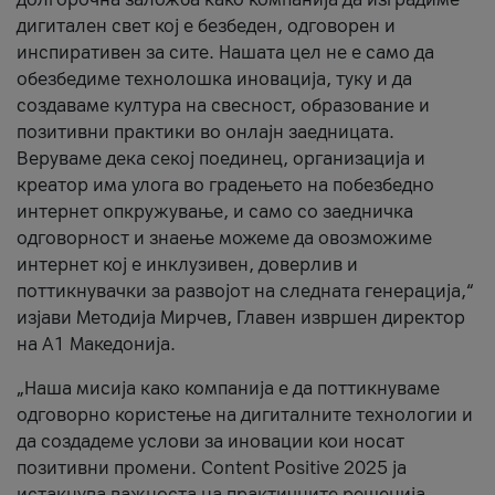
дигитален свет кој е безбеден, одговорен и
инспиративен за сите. Нашата цел не е само да
обезбедиме технолошка иновација, туку и да
создаваме култура на свесност, образование и
позитивни практики во онлајн заедницата.
Веруваме дека секој поединец, организација и
креатор има улога во градењето на побезбедно
интернет опкружување, и само со заедничка
одговорност и знаење можеме да овозможиме
интернет кој е инклузивен, доверлив и
поттикнувачки за развојот на следната генерација,“
изјави Методија Мирчев, Главен извршен директор
на А1 Македонија.
„Наша мисија како компанија е да поттикнуваме
одговорно користење на дигиталните технологии и
да создадеме услови за иновации кои носат
позитивни промени. Content Positive 2025 ја
истакнува важноста на практичните решенија,