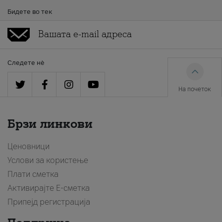
Бидете во тек
Следете нè
На почеток
Брзи линкови
Ценовници
Услови за користење
Плати сметка
Активирајте Е-сметка
Припејд регистрација