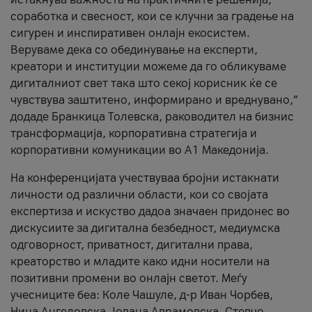
соработка и свесност, кои се клучни за градење на
сигурен и инспиративен онлајн екосистем.
Веруваме дека со обединување на експерти,
креатори и институции можеме да го обликуваме
дигиталниот свет така што секој корисник ќе се
чувствува заштитено, информирано и вреднувано,“
додаде Бранкица Толевска, раководител на бизнис
трансформација, корпоративна стратегија и
корпоративни комуникации во А1 Македонија.
На конференцијата учествуваа бројни истакнати
личности од различни области, кои со својата
експертиза и искуство дадоа значаен придонес во
дискусиите за дигитална безбедност, медиумска
одговорност, приватност, дигитални права,
креаторство и младите како идни носители на
позитивни промени во онлајн светот. Меѓу
учесниците беа: Коле Чашуле, д-р Иван Чорбев,
Нина Ангеловска, Јована Аврамовска, Стевчо