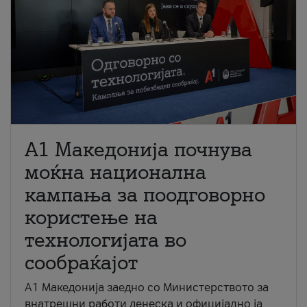
A1 Македонија почнува
моќна национална
кампања за поодговорно
користење на
технологијата во
сообраќајот
A1 Македонија заедно со Министерството за
внатрешни работи денеска и официјално ја