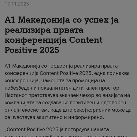
17.11.2025
За нас
А1 Македонија со успех ја
#ПодобарОнлајн
реализира првата
конференција Content
Positive 2025
А1 Македонија со гордост ја реализира првата
конференција Content Positive 2025, една поинаква
конференција, наменета за промоција на
побезбеден и поквалитетен дигитален простор.
Настанот претставува значаен чекор во визијата на
компанијата за создавање позитивен и одговорен
онлајн екосистем, каде што секој корисник може да
се чувствува заштитено и информирано.
„Content Positive 2025 ја потврдува нашата
долгорочна заложба како компанија да изградиме