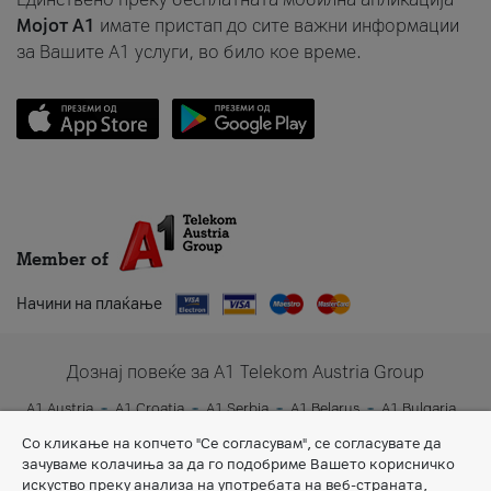
Мојот A1
имате пристап до сите важни информации
за Вашите A1 услуги, во било кое време.
Member of
Начини на плаќање
Дознај повеќе за A1 Telekom Austria Group
A1 Austria
A1 Croatia
A1 Serbia
A1 Belarus
A1 Bulgaria
A1 Slovenia
A1 Digital
Со кликање на копчето "Се согласувам", се согласувате да
зачуваме колачиња за да го подобриме Вашето корисничко
искуство преку анализа на употребата на веб-страната,