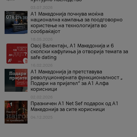
03.07.2026
A1 Македонија почнува моќна
национална кампања за поодговорно
користење на технологијата во
сообраќајот
18.05.2026
Овој Валентајн, A1 Македонија и 6
скопски кафулиња ја отворија темата за
safe dating
16.02.2026
А1 Македонија ја претставува
револуционерната функционалност „
Подари на пријател“ за А1 Алфа
корисници
02.02.2026
Празничен A1 Net Sеf подарок од А1
Македонија за сите корисници
04.12.2025