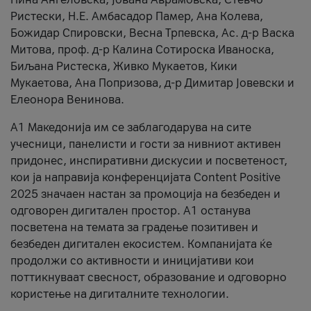
Ристески, Н.Е. Амбасадор Памер, Ана Колева,
Божидар Спировски, Весна Трпевска, Ас. д-р Васка
Митова, проф. д-р Калина Сотироска Иваноска,
Биљана Ристеска, Живко Мукаетов, Кики
Мукаетова, Ана Попризова, д-р Димитар Јовевски и
Елеонора Венинова.
А1 Македонија им се заблагодарува на сите
учесници, панелисти и гости за нивниот активен
придонес, инспиративни дискусии и посветеност,
кои ја направија конференцијата Content Positive
2025 значаен настан за промоција на безбеден и
одговорен дигитален простор. А1 останува
посветена на темата за градење позитивен и
безбеден дигитален екосистем. Компанијата ќе
продолжи со активности и иницијативи кои
поттикнуваат свесност, образование и одговорно
користење на дигиталните технологии.