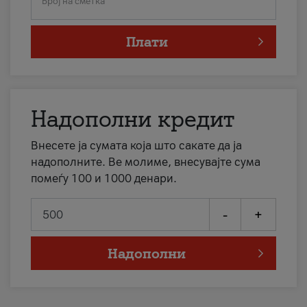
Број на сметка
Плати
Надополни кредит
Внесете ја сумата која што сакате да ја
надополните. Ве молиме, внесувајте сума
помеѓу 100 и 1000 денари.
-
+
Надополни