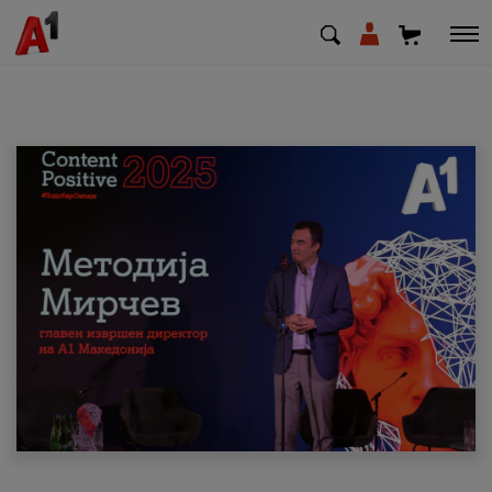
МК
EN
SQ
Приватни
Деловни
Поддршка
Надополни кредит
Плати сметка