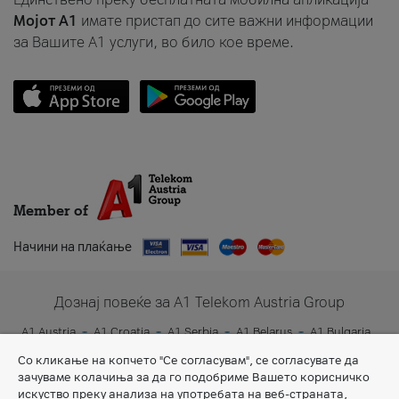
Мојот A1
имате пристап до сите важни информации
за Вашите A1 услуги, во било кое време.
Member of
Начини на плаќање
Дознај повеќе за A1 Telekom Austria Group
A1 Austria
A1 Croatia
A1 Serbia
A1 Belarus
A1 Bulgaria
A1 Slovenia
A1 Digital
Со кликање на копчето "Се согласувам", се согласувате да
зачуваме колачиња за да го подобриме Вашето корисничко
искуство преку анализа на употребата на веб-страната,