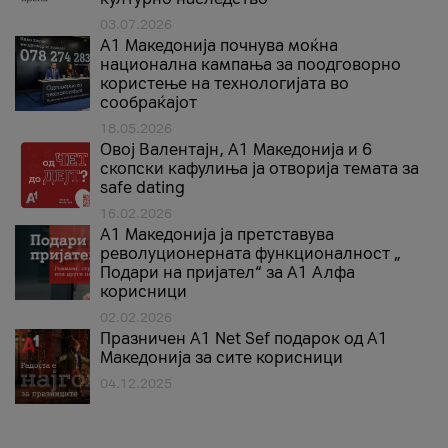
03.07.2026
A1 Македонија почнува моќна
национална кампања за поодговорно
користење на технологијата во
сообраќајот
18.05.2026
Овој Валентајн, A1 Македонија и 6
скопски кафулиња ја отворија темата за
safe dating
16.02.2026
А1 Македонија ја претставува
револуционерната функционалност „
Подари на пријател“ за А1 Алфа
корисници
02.02.2026
Празничен A1 Net Sеf подарок од А1
Македонија за сите корисници
04.12.2025