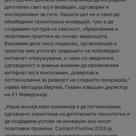
дигитален свет кој е безбеден, одговорен и
инспиративен за сите. Нашата цел не е само да
обезбедиме технолошка иновација, туку и да
создаваме култура на свесност, образование и
позитивни практики во онлајн заедницата.
Веруваме дека секој поединец, организација и
креатор има улога во градењето на побезбедно
интернет опкружување, и само со заедничка
одговорност и знаење можеме да овозможиме
интернет кој е инклузивен, доверлив и
поттикнувачки за развојот на следната генерација,“
изјави Методија Мирчев, Главен извршен директор
на А1 Македонија.
„Наша мисија како компанија е да поттикнуваме
одговорно користење на дигиталните технологии и
да создадеме услови за иновации кои носат
позитивни промени. Content Positive 2025 ја
истакнува важноста на практичните решенија,