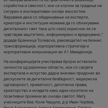
соработка и свесност, кои се клучни за градење на
сигурен и инспиративен онлајн екосистем.
Веруваме дека со обединување на експерти,
креатори и институции можеме да го обликуваме
дигиталниот свет така што секој корисник ќе се
чувствува заштитено, информирано и вреднувано,“
додаде Бранкица Толевска, раководител на бизнис
трансформација, корпоративна стратегија и
корпоративни комуникации во А1 Македонија.
На конференцијата учествуваа бројни истакнати
личности од различни области, кои со својата
експертиза и искуство дадоа значаен придонес во
дискусиите за дигитална безбедност, медиумска
одговорност, приватност, дигитални права,
креаторство и младите како идни носители на
позитивни промени во онлајн светот. Меѓу
учесниците беа: Коле Чашуле, д-р Иван Чорбев,
Нина Ангеловска, Јована Аврамовска, Стевчо