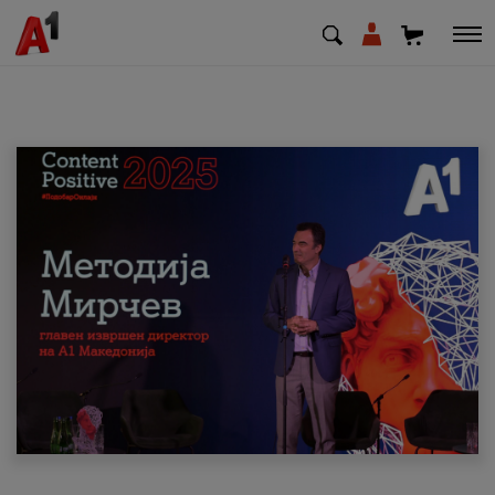
МК
EN
SQ
Приватни
Деловни
Поддршка
Надополни кредит
Плати сметка