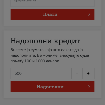
Број на сметка
Плати
Надополни кредит
Внесете ја сумата која што сакате да ја
надополните. Ве молиме, внесувајте сума
помеѓу 100 и 1000 денари.
-
+
Надополни