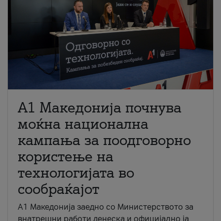
A1 Македонија почнува
моќна национална
кампања за поодговорно
користење на
технологијата во
сообраќајот
A1 Македонија заедно со Министерството за
внатрешни работи денеска и официјално ја