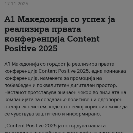
17.11.2025
За нас
А1 Македонија со успех ја
#ПодобарОнлајн
реализира првата
конференција Content
Positive 2025
А1 Македонија со гордост ја реализира првата
конференција Content Positive 2025, една поинаква
конференција, наменета за промоција на
побезбеден и поквалитетен дигитален простор.
Настанот претставува значаен чекор во визијата на
компанијата за создавање позитивен и одговорен
онлајн екосистем, каде што секој корисник може да
се чувствува заштитено и информирано.
„Content Positive 2025 ја потврдува нашата
долгорочна заложба како компанија да изградиме