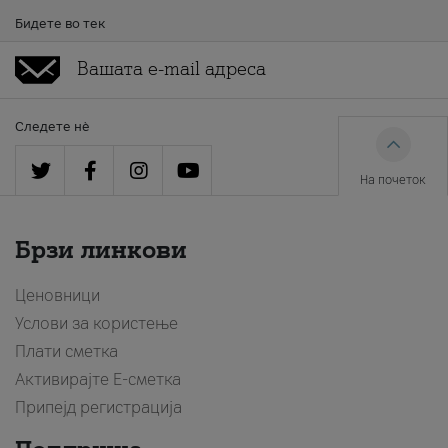
Бидете во тек
Следете нè
На почеток
Брзи линкови
Ценовници
Услови за користење
Плати сметка
Активирајте Е-сметка
Припејд регистрација