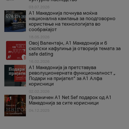
03.07.2026
A1 Македонија почнува моќна
национална кампања за поодговорно
користење на технологијата во
сообраќајот
18.05.2026
Овој Валентајн, A1 Македонија и 6
скопски кафулиња ја отворија темата за
safe dating
16.02.2026
А1 Македонија ја претставува
револуционерната функционалност „
Подари на пријател“ за А1 Алфа
корисници
02.02.2026
Празничен A1 Net Sеf подарок од А1
Македонија за сите корисници
04.12.2025