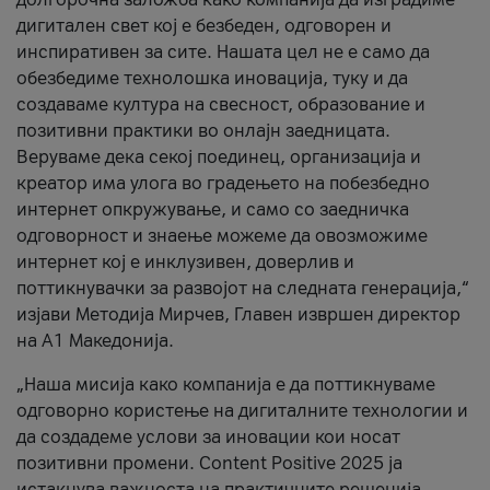
дигитален свет кој е безбеден, одговорен и
инспиративен за сите. Нашата цел не е само да
обезбедиме технолошка иновација, туку и да
создаваме култура на свесност, образование и
позитивни практики во онлајн заедницата.
Веруваме дека секој поединец, организација и
креатор има улога во градењето на побезбедно
интернет опкружување, и само со заедничка
одговорност и знаење можеме да овозможиме
интернет кој е инклузивен, доверлив и
поттикнувачки за развојот на следната генерација,“
изјави Методија Мирчев, Главен извршен директор
на А1 Македонија.
„Наша мисија како компанија е да поттикнуваме
одговорно користење на дигиталните технологии и
да создадеме услови за иновации кои носат
позитивни промени. Content Positive 2025 ја
истакнува важноста на практичните решенија,