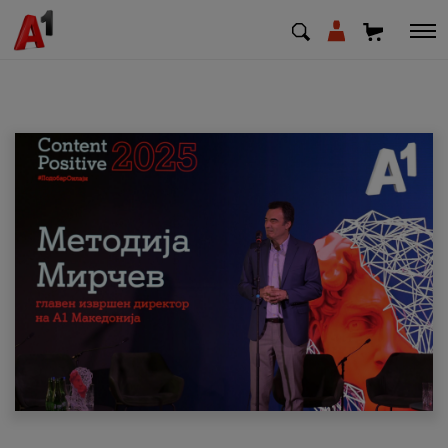
МК
EN
SQ
Приватни
Деловни
Поддршка
Надополни кредит
Плати сметка