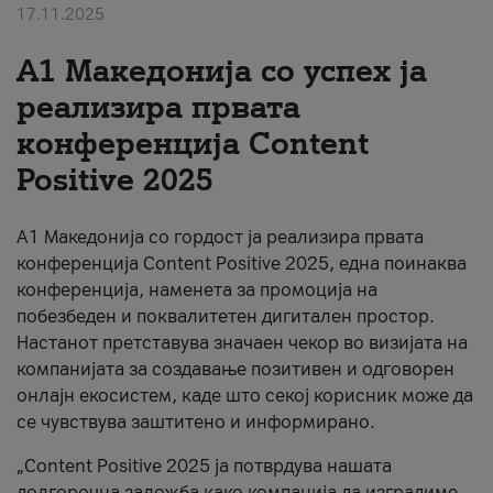
17.11.2025
За нас
А1 Македонија со успех ја
#ПодобарОнлајн
реализира првата
конференција Content
Positive 2025
А1 Македонија со гордост ја реализира првата
конференција Content Positive 2025, една поинаква
конференција, наменета за промоција на
побезбеден и поквалитетен дигитален простор.
Настанот претставува значаен чекор во визијата на
компанијата за создавање позитивен и одговорен
онлајн екосистем, каде што секој корисник може да
се чувствува заштитено и информирано.
„Content Positive 2025 ја потврдува нашата
долгорочна заложба како компанија да изградиме