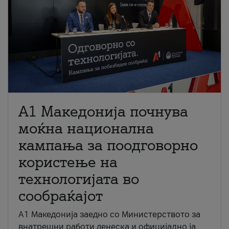
A1 Македонија почнува
моќна национална
кампања за поодговорно
користење на
технологијата во
сообраќајот
A1 Македонија заедно со Министерството за
внатрешни работи денеска и официјално ја