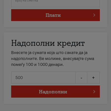
Број на сметка
Плати
Надополни кредит
Внесете ја сумата која што сакате да ја
надополните. Ве молиме, внесувајте сума
помеѓу 100 и 1000 денари.
-
+
Надополни