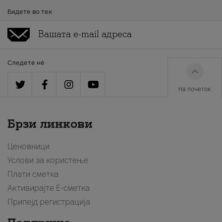
Бидете во тек
Следете нè
На почеток
Брзи линкови
Ценовници
Услови за користење
Плати сметка
Активирајте Е-сметка
Припејд регистрација