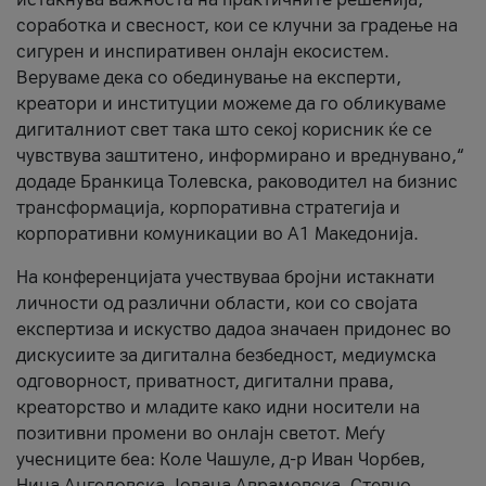
соработка и свесност, кои се клучни за градење на
сигурен и инспиративен онлајн екосистем.
Веруваме дека со обединување на експерти,
креатори и институции можеме да го обликуваме
дигиталниот свет така што секој корисник ќе се
чувствува заштитено, информирано и вреднувано,“
додаде Бранкица Толевска, раководител на бизнис
трансформација, корпоративна стратегија и
корпоративни комуникации во А1 Македонија.
На конференцијата учествуваа бројни истакнати
личности од различни области, кои со својата
експертиза и искуство дадоа значаен придонес во
дискусиите за дигитална безбедност, медиумска
одговорност, приватност, дигитални права,
креаторство и младите како идни носители на
позитивни промени во онлајн светот. Меѓу
учесниците беа: Коле Чашуле, д-р Иван Чорбев,
Нина Ангеловска, Јована Аврамовска, Стевчо