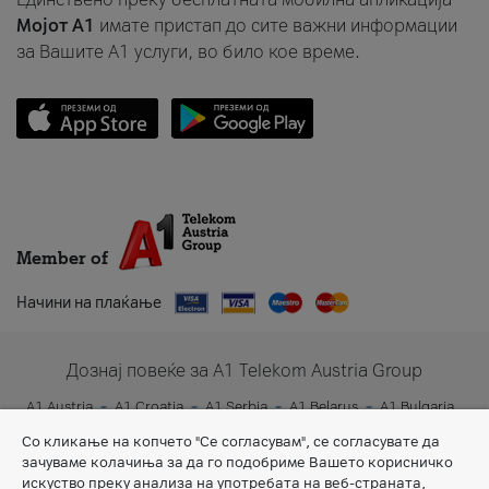
Мојот A1
имате пристап до сите важни информации
за Вашите A1 услуги, во било кое време.
Member of
Начини на плаќање
Дознај повеќе за A1 Telekom Austria Group
A1 Austria
A1 Croatia
A1 Serbia
A1 Belarus
A1 Bulgaria
A1 Slovenia
A1 Digital
Со кликање на копчето "Се согласувам", се согласувате да
зачуваме колачиња за да го подобриме Вашето корисничко
искуство преку анализа на употребата на веб-страната,