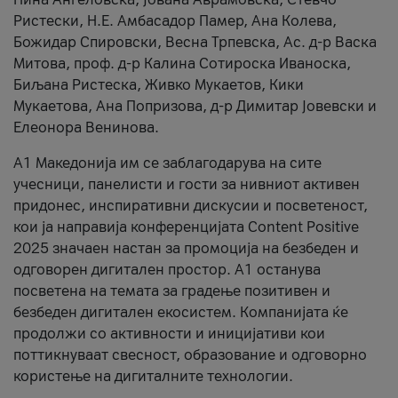
Ристески, Н.Е. Амбасадор Памер, Ана Колева,
Божидар Спировски, Весна Трпевска, Ас. д-р Васка
Митова, проф. д-р Калина Сотироска Иваноска,
Биљана Ристеска, Живко Мукаетов, Кики
Мукаетова, Ана Попризова, д-р Димитар Јовевски и
Елеонора Венинова.
А1 Македонија им се заблагодарува на сите
учесници, панелисти и гости за нивниот активен
придонес, инспиративни дискусии и посветеност,
кои ја направија конференцијата Content Positive
2025 значаен настан за промоција на безбеден и
одговорен дигитален простор. А1 останува
посветена на темата за градење позитивен и
безбеден дигитален екосистем. Компанијата ќе
продолжи со активности и иницијативи кои
поттикнуваат свесност, образование и одговорно
користење на дигиталните технологии.