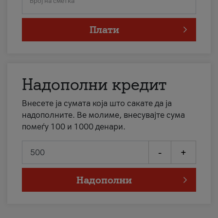
Број на сметка
Плати
Надополни кредит
Внесете ја сумата која што сакате да ја
надополните. Ве молиме, внесувајте сума
помеѓу 100 и 1000 денари.
-
+
Надополни