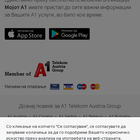
Мојот A1
имате пристап до сите важни информации
за Вашите A1 услуги, во било кое време.
Member of
Начини на плаќање
Дознај повеќе за A1 Telekom Austria Group
A1 Austria
A1 Croatia
A1 Serbia
A1 Belarus
A1 Bulgaria
A1 Slovenia
A1 Digital
Со кликање на копчето "Се согласувам", се согласувате да
зачуваме колачиња за да го подобриме Вашето корисничко
искуство преку анализа на употребата на веб-страната,