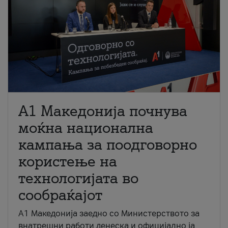
A1 Македонија почнува
моќна национална
кампања за поодговорно
користење на
технологијата во
сообраќајот
A1 Македонија заедно со Министерството за
внатрешни работи денеска и официјално ја