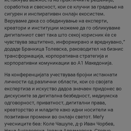
соработка и свесност, кои се клучни за градење на
сигурен и инспиративен онлајн екосистем.
Веруваме дека со обединување на експерти,
креатори и институции можеме да го обликуваме
дигиталниот свет така што секој корисник ќе се
чувствува заштитено, информирано и вреднувано,“
додаде Бранкица Толевска, раководител на бизнис
трансформација, корпоративна стратегија и
корпоративни комуникации во А1 Македонија.
На конференцијата учествуваа бројни истакнати
личности од различни области, кои со својата
експертиза и искуство дадоа значаен придонес во
дискусиите за дигитална безбедност, медиумска
одговорност, приватност, дигитални права,
креаторство и младите како идни носители на
позитивни промени во онлајн светот. Меѓу
учесниците беа: Коле Чашуле, д-р Иван Чорбев,
Нина Ангеловска, Јована Аврамовска, Стевчо