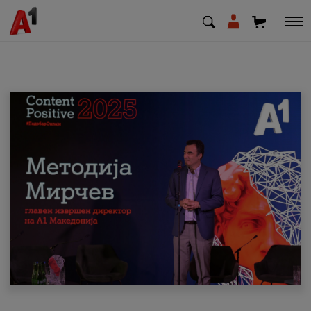
МК
EN
SQ
Приватни
Деловни
Поддршка
Надополни кредит
Плати сметка