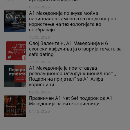
03.07.2026
A1 Македонија почнува моќна
национална кампања за поодговорно
користење на технологијата во
сообраќајот
18.05.2026
Овој Валентајн, A1 Македонија и 6
скопски кафулиња ја отворија темата за
safe dating
16.02.2026
А1 Македонија ја претставува
револуционерната функционалност „
Подари на пријател“ за А1 Алфа
корисници
02.02.2026
Празничен A1 Net Sеf подарок од А1
Македонија за сите корисници
04.12.2025