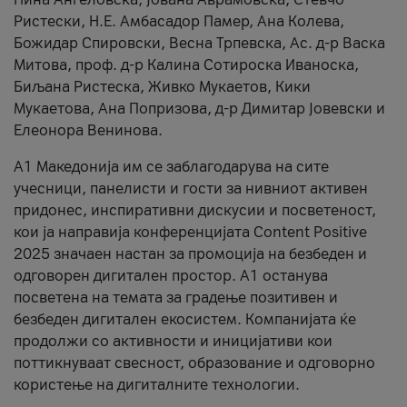
Ристески, Н.Е. Амбасадор Памер, Ана Колева,
Божидар Спировски, Весна Трпевска, Ас. д-р Васка
Митова, проф. д-р Калина Сотироска Иваноска,
Биљана Ристеска, Живко Мукаетов, Кики
Мукаетова, Ана Попризова, д-р Димитар Јовевски и
Елеонора Венинова.
А1 Македонија им се заблагодарува на сите
учесници, панелисти и гости за нивниот активен
придонес, инспиративни дискусии и посветеност,
кои ја направија конференцијата Content Positive
2025 значаен настан за промоција на безбеден и
одговорен дигитален простор. А1 останува
посветена на темата за градење позитивен и
безбеден дигитален екосистем. Компанијата ќе
продолжи со активности и иницијативи кои
поттикнуваат свесност, образование и одговорно
користење на дигиталните технологии.