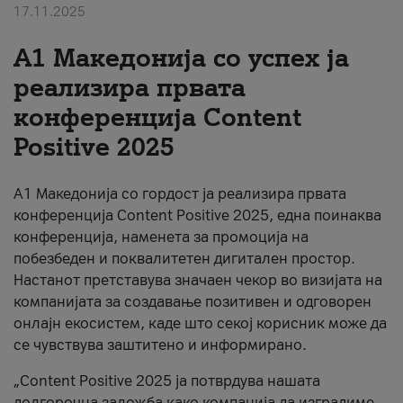
17.11.2025
За нас
А1 Македонија со успех ја
#ПодобарОнлајн
реализира првата
конференција Content
Positive 2025
А1 Македонија со гордост ја реализира првата
конференција Content Positive 2025, една поинаква
конференција, наменета за промоција на
побезбеден и поквалитетен дигитален простор.
Настанот претставува значаен чекор во визијата на
компанијата за создавање позитивен и одговорен
онлајн екосистем, каде што секој корисник може да
се чувствува заштитено и информирано.
„Content Positive 2025 ја потврдува нашата
долгорочна заложба како компанија да изградиме