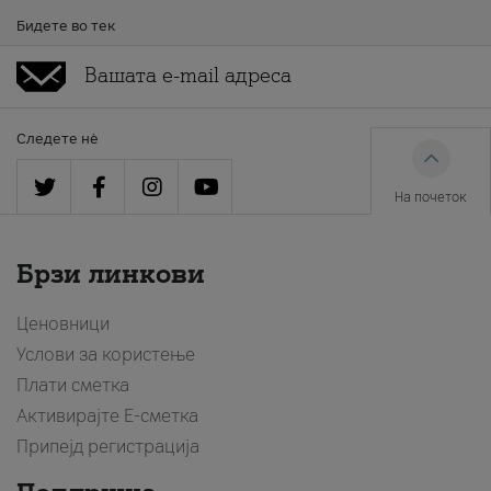
Бидете во тек
Следете нè
На почеток
Брзи линкови
Ценовници
Услови за користење
Плати сметка
Активирајте Е-сметка
Припејд регистрација