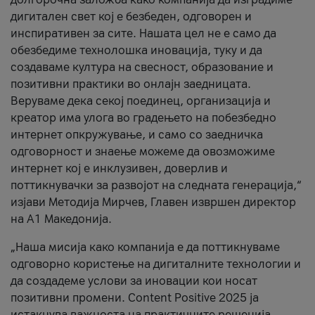
дигитален свет кој е безбеден, одговорен и
инспиративен за сите. Нашата цел не е само да
обезбедиме технолошка иновација, туку и да
создаваме култура на свесност, образование и
позитивни практики во онлајн заедницата.
Веруваме дека секој поединец, организација и
креатор има улога во градењето на побезбедно
интернет опкружување, и само со заедничка
одговорност и знаење можеме да овозможиме
интернет кој е инклузивен, доверлив и
поттикнувачки за развојот на следната генерација,“
изјави Методија Мирчев, Главен извршен директор
на А1 Македонија.
„Наша мисија како компанија е да поттикнуваме
одговорно користење на дигиталните технологии и
да создадеме услови за иновации кои носат
позитивни промени. Content Positive 2025 ја
истакнува важноста на практичните решенија,