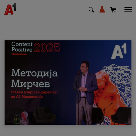
МК
EN
SQ
Приватни
Деловни
Поддршка
Надополни кредит
Плати сметка