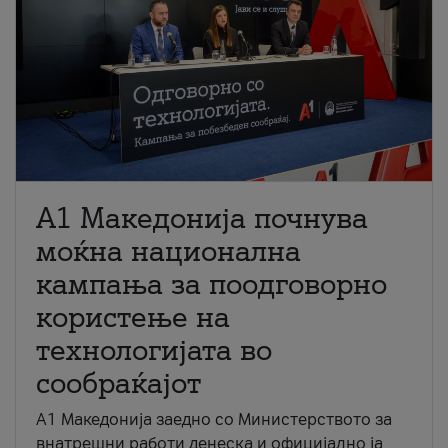
A1 Македонија почнува
моќна национална
кампања за поодговорно
користење на
технологијата во
сообраќајот
A1 Македонија заедно со Министерството за
внатрешни работи денеска и официјално ја