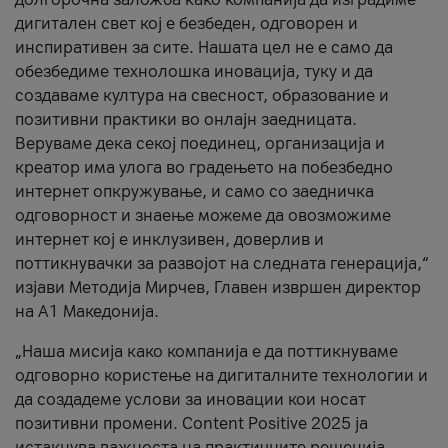
дигитален свет кој е безбеден, одговорен и
инспиративен за сите. Нашата цел не е само да
обезбедиме технолошка иновација, туку и да
создаваме култура на свесност, образование и
позитивни практики во онлајн заедницата.
Веруваме дека секој поединец, организација и
креатор има улога во градењето на побезбедно
интернет опкружување, и само со заедничка
одговорност и знаење можеме да овозможиме
интернет кој е инклузивен, доверлив и
поттикнувачки за развојот на следната генерација,“
изјави Методија Мирчев, Главен извршен директор
на А1 Македонија.
„Наша мисија како компанија е да поттикнуваме
одговорно користење на дигиталните технологии и
да создадеме услови за иновации кои носат
позитивни промени. Content Positive 2025 ја
истакнува важноста на практичните решенија,