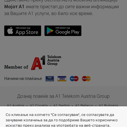
Мојот A1
имате пристап до сите важни информации
за Вашите A1 услуги, во било кое време.
Member of
Начини на плаќање
Дознај повеќе за A1 Telekom Austria Group
A1 Austria
A1 Croatia
A1 Serbia
A1 Belarus
A1 Bulgaria
A1 Slovenia
A1 Digital
Со кликање на копчето "Се согласувам", се согласувате да
зачуваме колачиња за да го подобриме Вашето корисничко
искуство преку анализа на употребата на веб-страната,