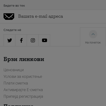
Бидете во тек
Следете нè
На почеток
Брзи линкови
Ценовници
Услови за користење
Плати сметка
Активирајте Е-сметка
Припејд регистрација