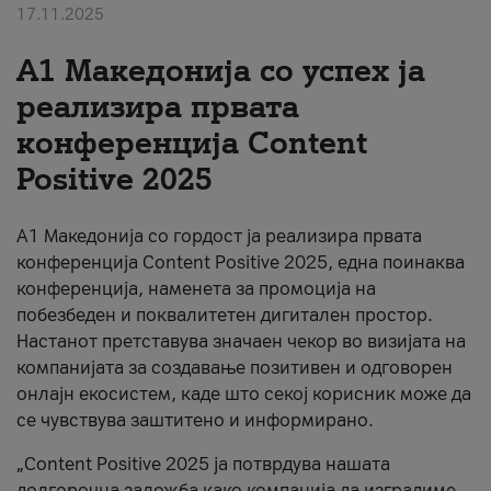
17.11.2025
За нас
А1 Македонија со успех ја
#ПодобарОнлајн
реализира првата
конференција Content
Positive 2025
А1 Македонија со гордост ја реализира првата
конференција Content Positive 2025, една поинаква
конференција, наменета за промоција на
побезбеден и поквалитетен дигитален простор.
Настанот претставува значаен чекор во визијата на
компанијата за создавање позитивен и одговорен
онлајн екосистем, каде што секој корисник може да
се чувствува заштитено и информирано.
„Content Positive 2025 ја потврдува нашата
долгорочна заложба како компанија да изградиме