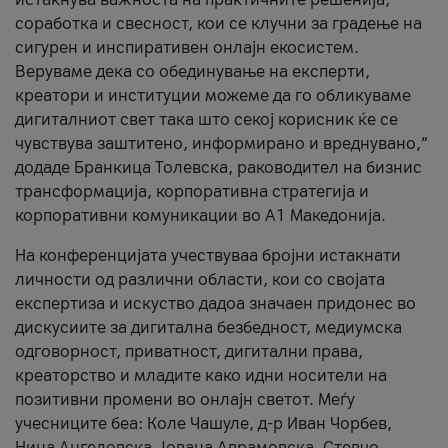
соработка и свесност, кои се клучни за градење на
сигурен и инспиративен онлајн екосистем.
Веруваме дека со обединување на експерти,
креатори и институции можеме да го обликуваме
дигиталниот свет така што секој корисник ќе се
чувствува заштитено, информирано и вреднувано,“
додаде Бранкица Толевска, раководител на бизнис
трансформација, корпоративна стратегија и
корпоративни комуникации во А1 Македонија.
На конференцијата учествуваа бројни истакнати
личности од различни области, кои со својата
експертиза и искуство дадоа значаен придонес во
дискусиите за дигитална безбедност, медиумска
одговорност, приватност, дигитални права,
креаторство и младите како идни носители на
позитивни промени во онлајн светот. Меѓу
учесниците беа: Коле Чашуле, д-р Иван Чорбев,
Нина Ангеловска, Јована Аврамовска, Стевчо