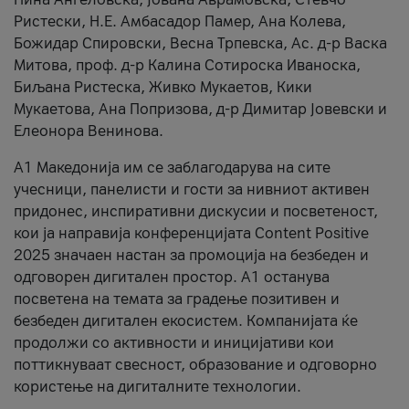
Ристески, Н.Е. Амбасадор Памер, Ана Колева,
Божидар Спировски, Весна Трпевска, Ас. д-р Васка
Митова, проф. д-р Калина Сотироска Иваноска,
Биљана Ристеска, Живко Мукаетов, Кики
Мукаетова, Ана Попризова, д-р Димитар Јовевски и
Елеонора Венинова.
А1 Македонија им се заблагодарува на сите
учесници, панелисти и гости за нивниот активен
придонес, инспиративни дискусии и посветеност,
кои ја направија конференцијата Content Positive
2025 значаен настан за промоција на безбеден и
одговорен дигитален простор. А1 останува
посветена на темата за градење позитивен и
безбеден дигитален екосистем. Компанијата ќе
продолжи со активности и иницијативи кои
поттикнуваат свесност, образование и одговорно
користење на дигиталните технологии.