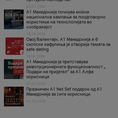
03.07.2026
A1 Македонија почнува моќна
национална кампања за поодговорно
користење на технологијата во
сообраќајот
18.05.2026
Овој Валентајн, A1 Македонија и 6
скопски кафулиња ја отворија темата за
safe dating
16.02.2026
А1 Македонија ја претставува
револуционерната функционалност „
Подари на пријател“ за А1 Алфа
корисници
02.02.2026
Празничен A1 Net Sеf подарок од А1
Македонија за сите корисници
04.12.2025