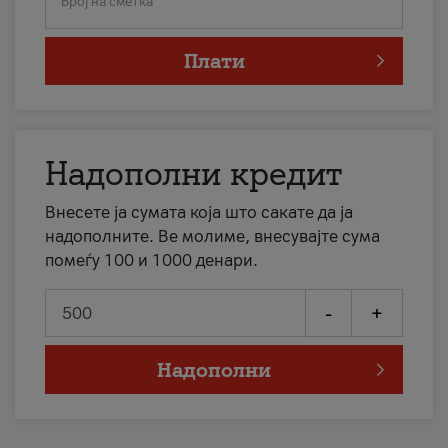
Број на сметка
Плати
Надополни кредит
Внесете ја сумата која што сакате да ја
надополните. Ве молиме, внесувајте сума
помеѓу 100 и 1000 денари.
-
+
Надополни