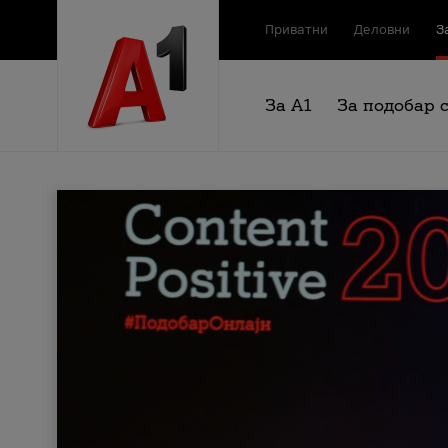
Приватни
Деловни
З
За А1
За подобар 