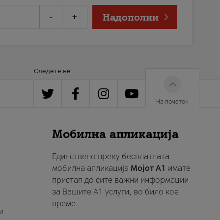
-
+
Надополни
Следете нè
На почеток
Мобилна апликација
Единствено преку бесплатната
мобилна апликација
Мојот A1
имате
пристап до сите важни информации
за Вашите A1 услуги, во било кое
време.
и