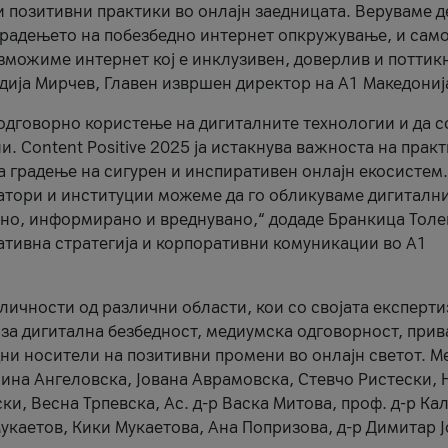
и позитивни практики во онлајн заедницата. Веруваме д
 градењето на побезбедно интернет опкружување, и само
зможиме интернет кој е инклузивен, доверлив и поттик
тодија Мирчев, Главен извршен директор на А1 Македониј
 одговорно користење на дигиталните технологии и да 
. Content Positive 2025 ја истакнува важноста на прак
за градење на сигурен и инспиративен онлајн екосистем.
атори и институции можеме да го обликуваме дигитални
тено, информирано и вреднувано,“ додаде Бранкица Толе
ативна стратегија и корпоративни комуникации во А1
личности од различни области, кои со својата експерти
 за дигитална безбедност, медиумска одговорност, прив
ни носители на позитивни промени во онлајн светот. М
Нина Ангеловска, Јована Аврамовска, Стевчо Ристески, Н
и, Весна Трпевска, Ас. д-р Васка Митова, проф. д-р Ка
каетов, Кики Мукаетова, Ана Попризова, д-р Димитар Ј