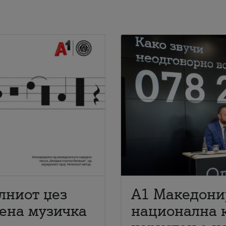
лниот џез
A1 Македони
мена музичка
национална 