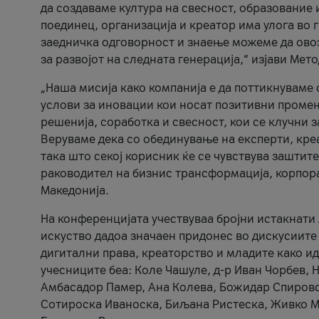
да создаваме култура на свесност, образование 
поединец, организација и креатор има улога во
заедничка одговорност и знаење можеме да ово
за развојот на следната генерација,“ изјави Ме
„Наша мисија како компанија е да поттикнуваме
услови за иновации кои носат позитивни промени
решенија, соработка и свесност, кои се клучни 
Веруваме дека со обединување на експерти, кре
така што секој корисник ќе се чувствува зашти
раководител на бизнис трансформација, корпор
Македонија.
На конференцијата учествуваа бројни истакнати 
искуство дадоа значаен придонес во дискусиите
дигитални права, креаторство и младите како ид
учесниците беа: Коле Чашуле, д-р Иван Чорбев, 
Амбасадор Памер, Ана Колева, Божидар Спировск
Сотироска Иваноска, Биљана Ристеска, Живко Му