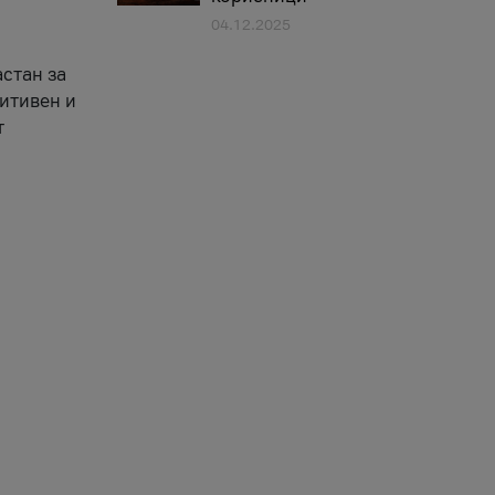
04.12.2025
астан за
зитивен и
т