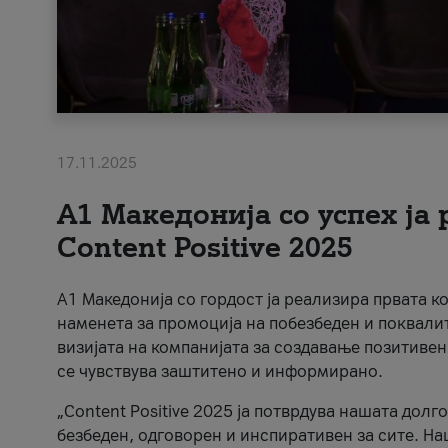
17.11.2025
А1 Македонија со успех ја
Content Positive 2025
А1 Македонија со гордост ја реализира првата к
наменета за промоција на побезбеден и поквали
визијата на компанијата за создавање позитивен
се чувствува заштитено и информирано.
„Content Positive 2025 ја потврдува нашата долг
безбеден, одговорен и инспиративен за сите. На