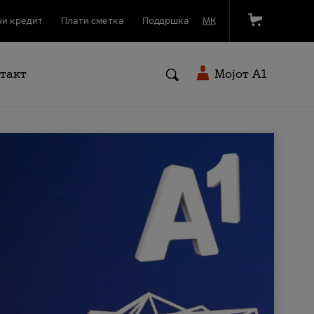
и кредит
Плати сметка
Поддршка
МК
такт
Мојот A1