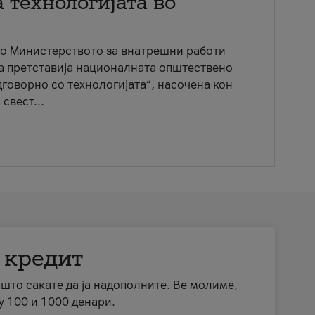
 технологијата во
со Министерството за внатрешни работи
ја претставија националната општествено
говорно со технологијата“, насочена кон
свест...
 кредит
а што сакате да ја надополните. Ве молиме,
у 100 и 1000 денари.