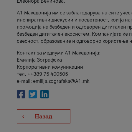
Елеонора Венинова.
А1 Македонија им се заблагодарува на сите учес
инспиративни дискусии и посветеност, кои ја на
промоција на безбеден и одговорен дигитален пр
безбеден дигитален екосистем. Компанијата ќе 
свесност, образование и одговорно користење н
Контакт за медиуми А1 Македонија:
Емилија Зографска
Корпоративни комуникации
тел. ++389 75 400505
e-mail: emilija.zografska@A1.mk
Назад