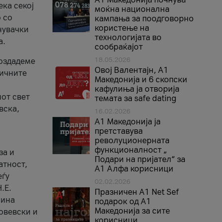
ека секој
моќна национална
 со
кампања за поодговорно
користење на
нувачки
технологијата во
а.
сообраќајот
18.05.2026
создадеме
Овој Валентајн, A1
тичните
Македонија и 6 скопски
кафулиња ја отворија
от свет
темата за safe dating
вска,
16.02.2026
А1 Македонија ја
претставува
револуционерната
функционалност „
за и
Подари на пријател“ за
атност,
А1 Алфа корисници
еѓу
02.02.2026
.Е.
Празничен A1 Net Sеf
лина
подарок од А1
Македонија за сите
овевски и
корисници