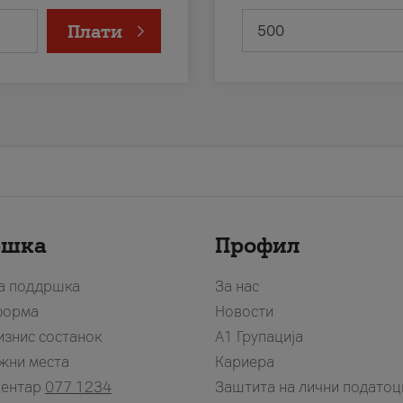
Плати
ршка
Профил
за поддршка
За нас
форма
Новости
изнис состанок
А1 Групација
жни места
Кариера
центар
077 1234
Заштита на лични податоц