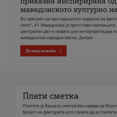
приказна инспирирана од
македонското културно н
Во пресрет на овогодишното издание на фест
лето“, А1 Македонија ја претстави кампањата 
централен дел е новата џез-интерпретација н
македонска народна песна „Билјан
Дознај повеќе
Плати сметка
Платете ја Вашата сметка без најава на Мојот
бројот на фактурата што сакате да ја платите