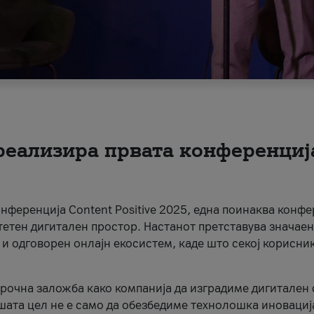
 реализира првата конференциј
онференција Content Positive 2025, една поинаква конфе
тетен дигитален простор. Настанот претставува значаен
 и одговорен онлајн екосистем, каде што секој корисни
орочна заложба како компанија да изградиме дигитален с
шата цел не е само да обезбедиме технолошка иновација