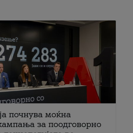
ја почнува моќна
кампања за поодговорно