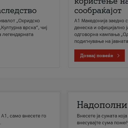
користење на
аследство
сообраќајот
ивалот „Охридско
A1 Македонија заедно 
„Културна врска“, чиј
денеска и официјално 
а легендарната
одговорна кампања „Од
подигнување на јавната 
Дознај повеќе
Надополни
 А1, само внесете го
Внесете ја сумата кој
.
внесувајте сума помеѓ