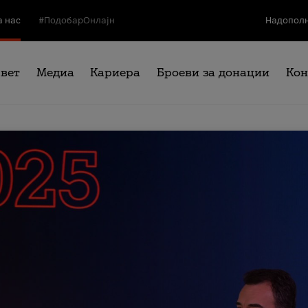
а нас
#ПодобарОнлајн
Надополн
свет
Медиа
Кариера
Броеви за донации
Кон