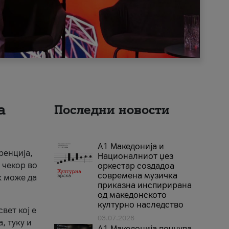
а
Последни новости
А1 Македонија и
ренција,
Националниот џез
 чекор во
оркестар создадоа
современа музичка
к може да
приказна инспирирана
од македонското
културно наследство
вет кој е
03.07.2026
, туку и
A1 Македонија почнува