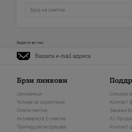
Број на сметка
Бидете во тек
Брзи линкови
Подд
Ценовници
Секција 
Услови за користење
Контакт 
Плати сметка
Закажи б
Активирајте Е-сметка
A1 Прода
Припејд регистрација
Контакт 