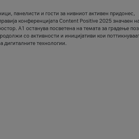
ници, панелисти и гости за нивниот активен придонес,
правија конференцијата Content Positive 2025 значаен н
остор. А1 останува посветена на темата за градење по
продолжи со активности и иницијативи кои поттикнуваа
а дигиталните технологии.