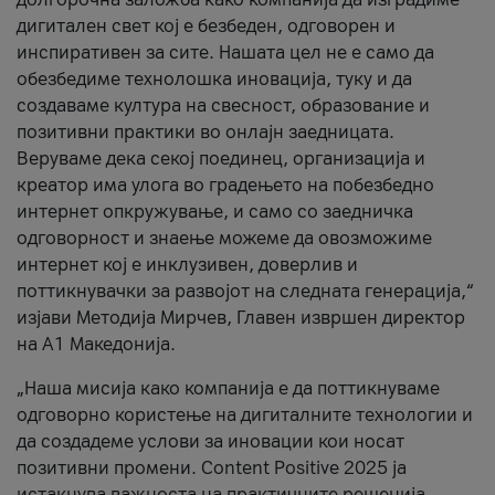
дигитален свет кој е безбеден, одговорен и
инспиративен за сите. Нашата цел не е само да
обезбедиме технолошка иновација, туку и да
создаваме култура на свесност, образование и
позитивни практики во онлајн заедницата.
Веруваме дека секој поединец, организација и
креатор има улога во градењето на побезбедно
интернет опкружување, и само со заедничка
одговорност и знаење можеме да овозможиме
интернет кој е инклузивен, доверлив и
поттикнувачки за развојот на следната генерација,“
изјави Методија Мирчев, Главен извршен директор
на А1 Македонија.
„Наша мисија како компанија е да поттикнуваме
одговорно користење на дигиталните технологии и
да создадеме услови за иновации кои носат
позитивни промени. Content Positive 2025 ја
истакнува важноста на практичните решенија,