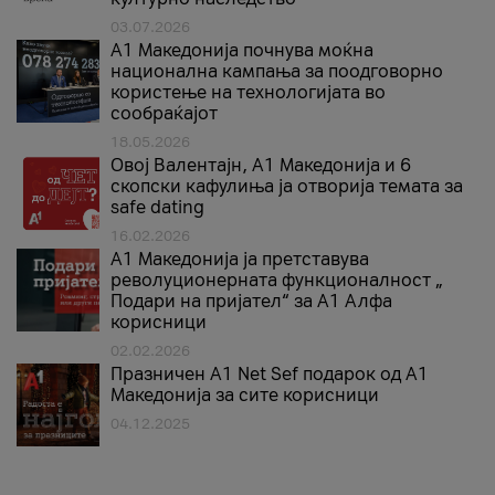
03.07.2026
A1 Македонија почнува моќна
национална кампања за поодговорно
користење на технологијата во
сообраќајот
18.05.2026
Овој Валентајн, A1 Македонија и 6
скопски кафулиња ја отворија темата за
safe dating
16.02.2026
А1 Македонија ја претставува
револуционерната функционалност „
Подари на пријател“ за А1 Алфа
корисници
02.02.2026
Празничен A1 Net Sеf подарок од А1
Македонија за сите корисници
04.12.2025