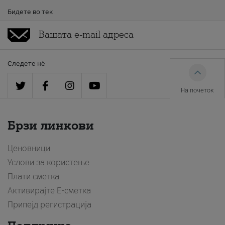
Бидете во тек
Следете нè
На почеток
Брзи линкови
Ценовници
Услови за користење
Плати сметка
Активирајте Е-сметка
Припејд регистрација