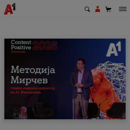
МК
EN
SQ
Приватни
Деловни
Поддршка
Надополни кредит
Плати сметка