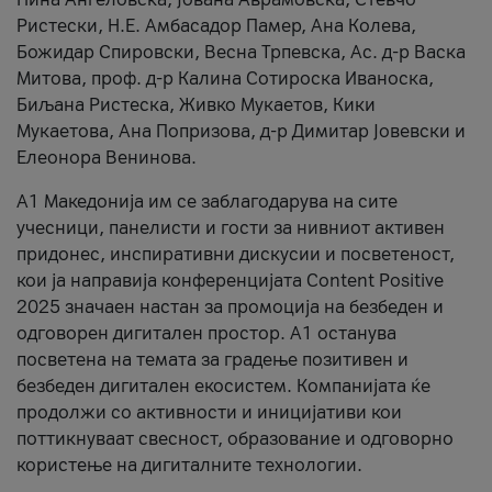
Ристески, Н.Е. Амбасадор Памер, Ана Колева,
Божидар Спировски, Весна Трпевска, Ас. д-р Васка
Митова, проф. д-р Калина Сотироска Иваноска,
Биљана Ристеска, Живко Мукаетов, Кики
Мукаетова, Ана Попризова, д-р Димитар Јовевски и
Елеонора Венинова.
А1 Македонија им се заблагодарува на сите
учесници, панелисти и гости за нивниот активен
придонес, инспиративни дискусии и посветеност,
кои ја направија конференцијата Content Positive
2025 значаен настан за промоција на безбеден и
одговорен дигитален простор. А1 останува
посветена на темата за градење позитивен и
безбеден дигитален екосистем. Компанијата ќе
продолжи со активности и иницијативи кои
поттикнуваат свесност, образование и одговорно
користење на дигиталните технологии.