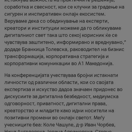
соработка и свесност, кои се клучни за градење на
сигурен и инспиративен онлајн екосистем.
Веруваме дека со обединување на експерти,
креатори и институции можеме да го обликуваме
дигиталниот свет така што секој корисник ќе се
чувствува заштитено, информирано и вреднувано,“
додаде Бранкица Толевска, раководител на бизнис
трансформација, корпоративна стратегија и
корпоративни комуникации во А1 Македонија.
На конференцијата учествуваа бројни истакнати
личности од различни области, кои со својата
експертиза и искуство дадоа значаен придонес во
дискусиите за дигитална безбедност, медиумска
одговорност, приватност, дигитални права,
креаторство и младите како идни носители на
позитивни промени во онлајн светот. Меѓу
учесниците беа: Коле Чашуле, д-р Иван Чорбев,
Нина Ангеловска, Јована Аврамовска, Стевчо