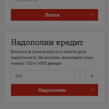
Број на сметка
Плати
Надополни кредит
Внесете ја сумата која што сакате да ја
надополните. Ве молиме, внесувајте сума
помеѓу 100 и 1000 денари.
-
+
Надополни