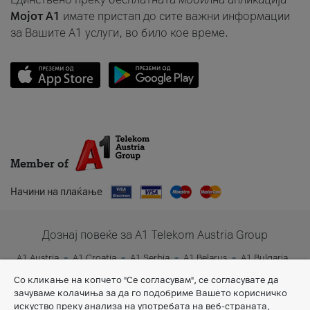
Мојот A1
имате пристап до сите важни информации
за Вашите A1 услуги, во било кое време.
Member of
Начини на плаќање
Дознај повеќе за A1 Telekom Austria Group
A1 Austria
A1 Croatia
A1 Serbia
A1 Belarus
A1 Bulgaria
A1 Slovenia
A1 Digital
Со кликање на копчето "Се согласувам", се согласувате да
зачуваме колачиња за да го подобриме Вашето корисничко
искуство преку анализа на употребата на веб-страната,