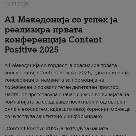
17.11.2025
За нас
А1 Македонија со успех ја
#ПодобарОнлајн
реализира првата
конференција Content
Positive 2025
А1 Македонија со гордост ја реализира првата
конференција Content Positive 2025, една поинаква
конференција, наменета за промоција на
побезбеден и поквалитетен дигитален простор.
Настанот претставува значаен чекор во визијата на
компанијата за создавање позитивен и одговорен
онлајн екосистем, каде што секој корисник може да
се чувствува заштитено и информирано.
„Content Positive 2025 ја потврдува нашата
долгорочна заложба како компанија да изградиме