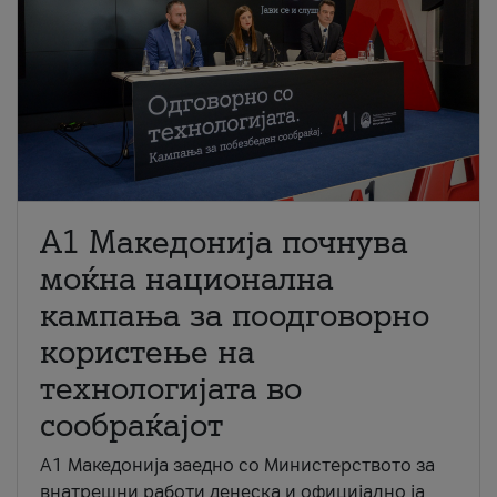
A1 Македонија почнува
моќна национална
кампања за поодговорно
користење на
технологијата во
сообраќајот
A1 Македонија заедно со Министерството за
внатрешни работи денеска и официјално ја