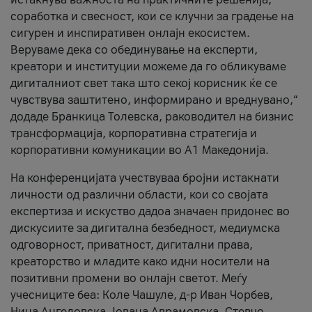
соработка и свесност, кои се клучни за градење на
сигурен и инспиративен онлајн екосистем.
Веруваме дека со обединување на експерти,
креатори и институции можеме да го обликуваме
дигиталниот свет така што секој корисник ќе се
чувствува заштитено, информирано и вреднувано,“
додаде Бранкица Толевска, раководител на бизнис
трансформација, корпоративна стратегија и
корпоративни комуникации во А1 Македонија.
На конференцијата учествуваа бројни истакнати
личности од различни области, кои со својата
експертиза и искуство дадоа значаен придонес во
дискусиите за дигитална безбедност, медиумска
одговорност, приватност, дигитални права,
креаторство и младите како идни носители на
позитивни промени во онлајн светот. Меѓу
учесниците беа: Коле Чашуле, д-р Иван Чорбев,
Нина Ангеловска, Јована Аврамовска, Стевчо