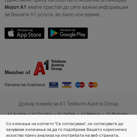
Мојот A1
имате пристап до сите важни информации
за Вашите A1 услуги, во било кое време.
Member of
Начини на плаќање
Дознај повеќе за A1 Telekom Austria Group
A1 Austria
A1 Croatia
A1 Serbia
A1 Belarus
A1 Bulgaria
A1 Slovenia
A1 Digital
Со кликање на копчето "Се согласувам", се согласувате да
зачуваме колачиња за да го подобриме Вашето корисничко
искуство преку анализа на употребата на веб-страната,