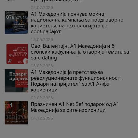
03.07.2026
A1 Македонија почнува моќна
национална кампања за поодговорно
користење на технологијата во
сообраќајот
18.05.2026
Овој Валентајн, A1 Македонија и 6
скопски кафулиња ја отворија темата за
safe dating
16.02.2026
А1 Македонија ја претставува
револуционерната функционалност „
Подари на пријател“ за А1 Алфа
корисници
02.02.2026
Празничен A1 Net Sеf подарок од А1
Македонија за сите корисници
04.12.2025