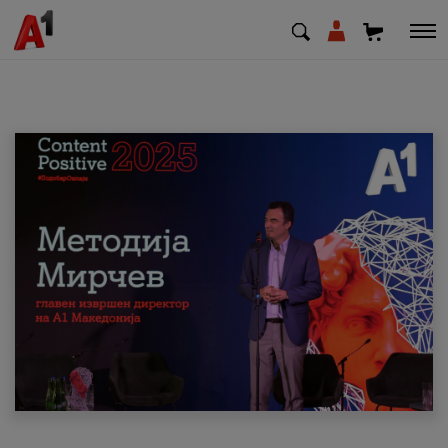
МК
EN
SQ
Приватни
Деловни
Поддршка
Надополни кредит
Плати сметка