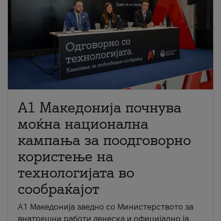
A1 Македонија почнува
моќна национална
кампања за поодговорно
користење на
технологијата во
сообраќајот
A1 Македонија заедно со Министерството за
внатрешни работи денеска и официјално ја