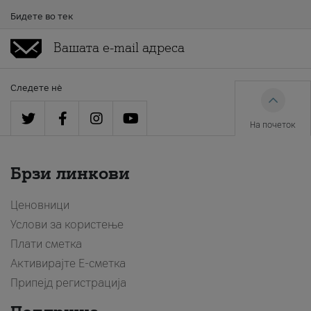
Бидете во тек
Следете нè
На почеток
Брзи линкови
Ценовници
Услови за користење
Плати сметка
Активирајте Е-сметка
Припејд регистрација