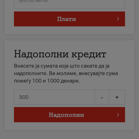
Број на сметка
Плати
Надополни кредит
Внесете ја сумата која што сакате да ја
надополните. Ве молиме, внесувајте сума
помеѓу 100 и 1000 денари.
-
+
Надополни