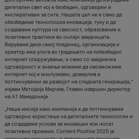
дигитален свет кој е безбеден, одговорен и
инспиративен за сите. Нашата цел не е само да
обезбедиме технолошка иновација, туку и да
создаваме култура на свесност, образование и
позитивни практики во онлајн заедницата.
Веруваме дека секој поединец, организација и
креатор има улога во градењето на побезбедно
интернет опкружување, и само со заедничка
одговорност и знаење можеме да овозможиме
интернет кој е инклузивен, доверлив и
поттикнувачки за развојот на следната генерација,“
изјави Методија Мирчев, Главен извршен директор
на А1 Македонија.
„Наша мисија како компанија е да поттикнуваме
одговорно користење на дигиталните технологии и
да создадеме услови за иновации кои носат
позитивни промени. Content Positive 2025 ја
истакнува важноста на практичните решенија,