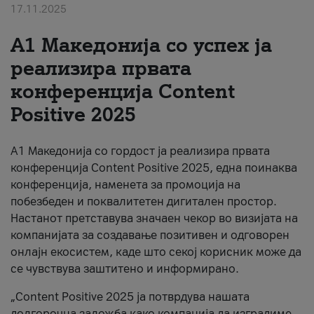
17.11.2025
За нас
А1 Македонија со успех ја
#ПодобарОнлајн
реализира првата
конференција Content
Positive 2025
А1 Македонија со гордост ја реализира првата
конференција Content Positive 2025, една поинаква
конференција, наменета за промоција на
побезбеден и поквалитетен дигитален простор.
Настанот претставува значаен чекор во визијата на
компанијата за создавање позитивен и одговорен
онлајн екосистем, каде што секој корисник може да
се чувствува заштитено и информирано.
„Content Positive 2025 ја потврдува нашата
долгорочна заложба како компанија да изградиме