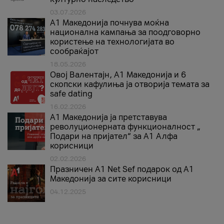
03.07.2026
A1 Македонија почнува моќна
национална кампања за поодговорно
користење на технологијата во
сообраќајот
18.05.2026
Овој Валентајн, A1 Македонија и 6
скопски кафулиња ја отворија темата за
safe dating
16.02.2026
А1 Македонија ја претставува
револуционерната функционалност „
Подари на пријател“ за А1 Алфа
корисници
02.02.2026
Празничен A1 Net Sеf подарок од А1
Македонија за сите корисници
04.12.2025