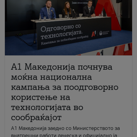
A1 Македонија почнува
моќна национална
кампања за поодговорно
користење на
технологијата во
сообраќајот
A1 Македонија заедно со Министерството за
внатрешни работи денеска и официјално ја