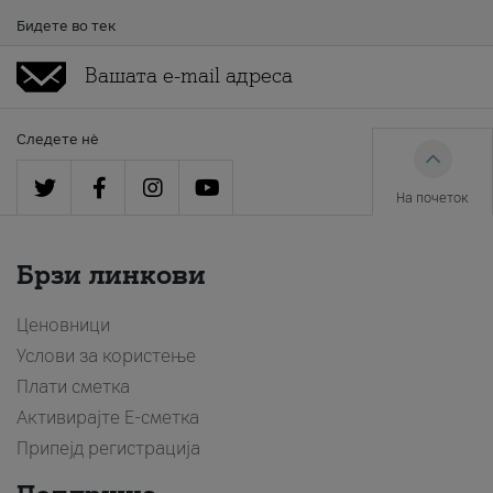
Бидете во тек
Следете нè
На почеток
Брзи линкови
Ценовници
Услови за користење
Плати сметка
Активирајте Е-сметка
Припејд регистрација