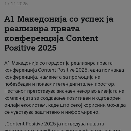
17.11.2025
За нас
А1 Македонија со успех ја
#ПодобарОнлајн
реализира првата
конференција Content
Positive 2025
А1 Македонија со гордост ја реализира првата
конференција Content Positive 2025, една поинаква
конференција, наменета за промоција на
побезбеден и поквалитетен дигитален простор.
Настанот претставува значаен чекор во визијата на
компанијата за создавање позитивен и одговорен
онлајн екосистем, каде што секој корисник може да
се чувствува заштитено и информирано.
„Content Positive 2025 ја потврдува нашата
долгорочна заложба како компанија да изградиме