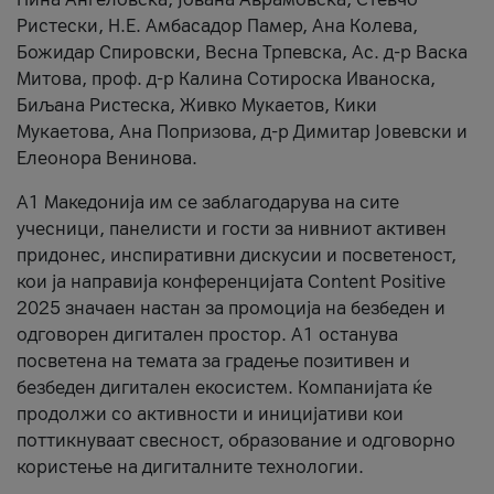
Ристески, Н.Е. Амбасадор Памер, Ана Колева,
Божидар Спировски, Весна Трпевска, Ас. д-р Васка
Митова, проф. д-р Калина Сотироска Иваноска,
Биљана Ристеска, Живко Мукаетов, Кики
Мукаетова, Ана Попризова, д-р Димитар Јовевски и
Елеонора Венинова.
А1 Македонија им се заблагодарува на сите
учесници, панелисти и гости за нивниот активен
придонес, инспиративни дискусии и посветеност,
кои ја направија конференцијата Content Positive
2025 значаен настан за промоција на безбеден и
одговорен дигитален простор. А1 останува
посветена на темата за градење позитивен и
безбеден дигитален екосистем. Компанијата ќе
продолжи со активности и иницијативи кои
поттикнуваат свесност, образование и одговорно
користење на дигиталните технологии.