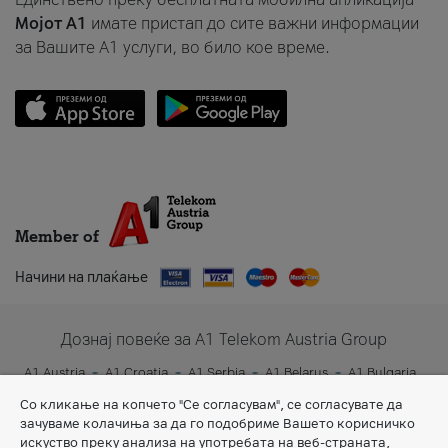
Мојот A1
имате пристап до сите важни информации
за Вашите A1 услуги, во било кое време.
Member of
Начини на плаќање
Дознај повеќе за A1 Telekom Austria Group
A1 Austria
A1 Croatia
A1 Serbia
A1 Belarus
A1 Bulgaria
A1 Slovenia
A1 Digital
Со кликање на копчето "Се согласувам", се согласувате да
зачуваме колачиња за да го подобриме Вашето корисничко
искуство преку анализа на употребата на веб-страната,