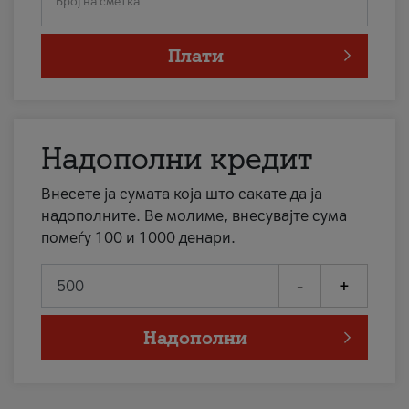
Број на сметка
Плати
Надополни кредит
Внесете ја сумата која што сакате да ја
надополните. Ве молиме, внесувајте сума
помеѓу 100 и 1000 денари.
-
+
Надополни