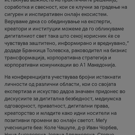
соработка и свесност, кои се клучни за градење на
сигурен и инспиративен онлајн екосистем.
Веруваме дека со обединување на експерти,
креатори и институции можеме да го обликуваме
дигиталниот свет така што секој корисник ќе се
чувствува заштитено, информирано и вреднувано,“
додаде Бранкица Толевска, раководител на бизнис
трансформација, корпоративна стратегија и
корпоративни комуникации во А1 Македонија.
На конференцијата учествуваа бројни истакнати
личности од различни области, кои со својата
експертиза и искуство дадоа значаен придонес во
дискусиите за дигитална безбедност, медиумска
одговорност, приватност, дигитални права,
креаторство и младите како идни носители на
позитивни промени во онлајн светот. Меѓу
учесниците беа: Коле Чашуле, д-р Иван Чорбев,
Нина Ангеловска, Јована Аврамовска, Стевчо