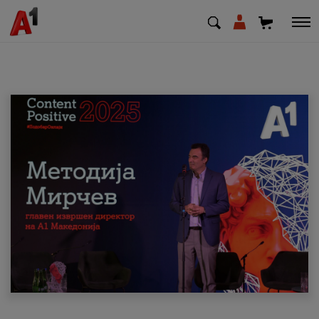
МК
EN
SQ
Приватни
Деловни
Поддршка
Надополни кредит
Плати сметка