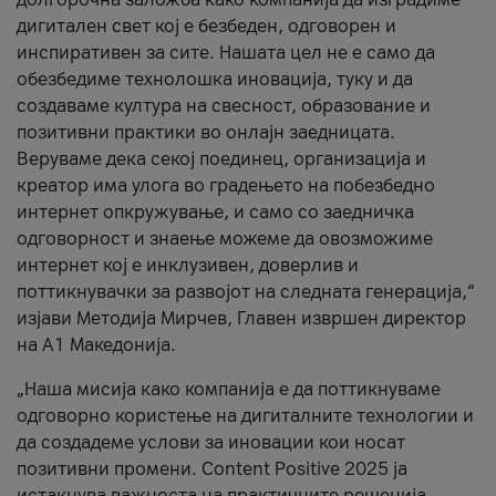
дигитален свет кој е безбеден, одговорен и
инспиративен за сите. Нашата цел не е само да
обезбедиме технолошка иновација, туку и да
создаваме култура на свесност, образование и
позитивни практики во онлајн заедницата.
Веруваме дека секој поединец, организација и
креатор има улога во градењето на побезбедно
интернет опкружување, и само со заедничка
одговорност и знаење можеме да овозможиме
интернет кој е инклузивен, доверлив и
поттикнувачки за развојот на следната генерација,“
изјави Методија Мирчев, Главен извршен директор
на А1 Македонија.
„Наша мисија како компанија е да поттикнуваме
одговорно користење на дигиталните технологии и
да создадеме услови за иновации кои носат
позитивни промени. Content Positive 2025 ја
истакнува важноста на практичните решенија,