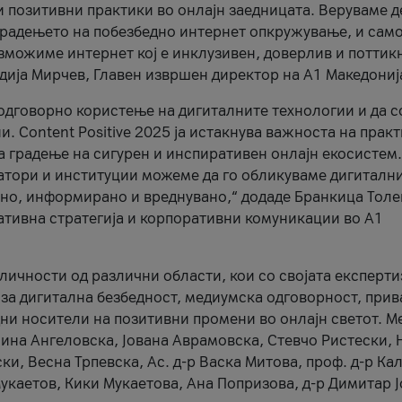
и позитивни практики во онлајн заедницата. Веруваме д
 градењето на побезбедно интернет опкружување, и само
зможиме интернет кој е инклузивен, доверлив и поттик
тодија Мирчев, Главен извршен директор на А1 Македониј
 одговорно користење на дигиталните технологии и да 
. Content Positive 2025 ја истакнува важноста на прак
за градење на сигурен и инспиративен онлајн екосистем.
атори и институции можеме да го обликуваме дигитални
тено, информирано и вреднувано,“ додаде Бранкица Толе
ативна стратегија и корпоративни комуникации во А1
личности од различни области, кои со својата експерти
 за дигитална безбедност, медиумска одговорност, прив
ни носители на позитивни промени во онлајн светот. М
Нина Ангеловска, Јована Аврамовска, Стевчо Ристески, Н
и, Весна Трпевска, Ас. д-р Васка Митова, проф. д-р Ка
каетов, Кики Мукаетова, Ана Попризова, д-р Димитар Ј