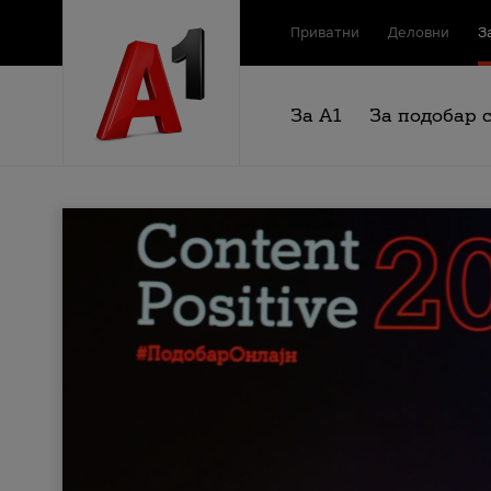
Приватни
Деловни
З
За А1
За подобар 