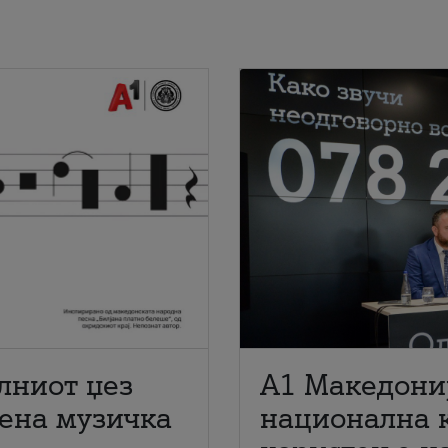
лниот џез
A1 Македони
мена музичка
национална 