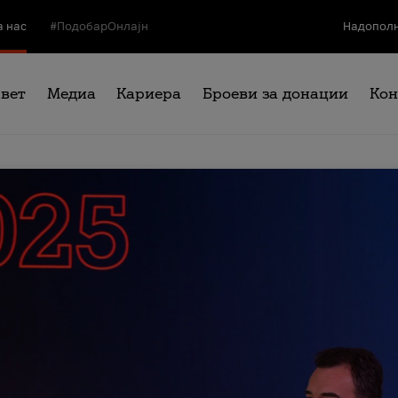
а нас
#ПодобарОнлајн
Надополн
свет
Медиа
Кариера
Броеви за донации
Кон