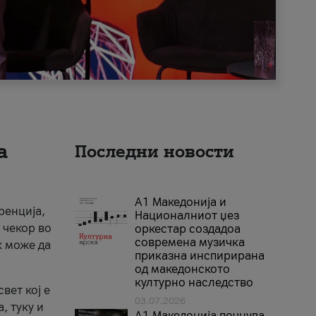
а
Последни новости
А1 Македонија и
ренција,
Националниот џез
 чекор во
оркестар создадоа
современа музичка
к може да
приказна инспирирана
од македонското
културно наследство
вет кој е
03.07.2026
, туку и
A1 Македонија почнува