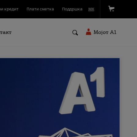
и кредит
Плати сметка
Поддршка
МК
такт
Мојот A1