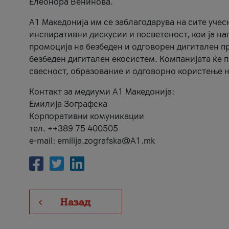
Елеонора Венинова.
А1 Македонија им се заблагодарува на сите учес
инспиративни дискусии и посветеност, кои ја на
промоција на безбеден и одговорен дигитален пр
безбеден дигитален екосистем. Компанијата ќе 
свесност, образование и одговорно користење н
Контакт за медиуми А1 Македонија:
Емилија Зографска
Корпоративни комуникации
тел. ++389 75 400505
e-mail: emilija.zografska@A1.mk
Назад