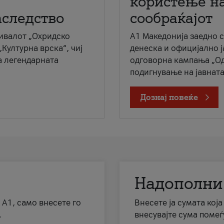
користење на
аследство
сообраќајот
ивалот „Охридско
A1 Македонија заедно 
„Културна врска“, чиј
денеска и официјално 
а легендарната
одговорна кампања „Од
подигнување на јавната 
Дознај повеќе
Надополни
 А1, само внесете го
Внесете ја сумата кој
.
внесувајте сума помеѓ