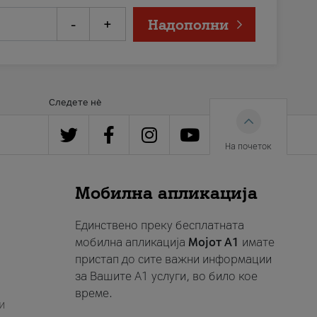
-
+
Надополни
Следете нè
На почеток
Мобилна апликација
Единствено преку бесплатната
мобилна апликација
Мојот A1
имате
пристап до сите важни информации
за Вашите A1 услуги, во било кое
време.
и