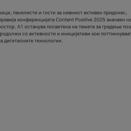
ници, панелисти и гости за нивниот активен придонес,
правија конференцијата Content Positive 2025 значаен н
остор. А1 останува посветена на темата за градење по
продолжи со активности и иницијативи кои поттикнуваа
а дигиталните технологии.