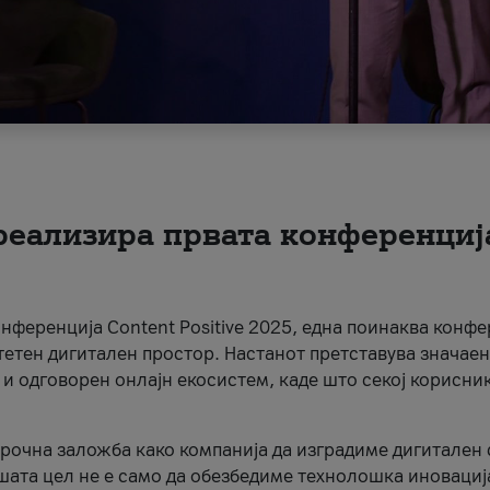
 реализира првата конференциј
онференција Content Positive 2025, една поинаква конфе
тетен дигитален простор. Настанот претставува значаен
 и одговорен онлајн екосистем, каде што секој корисни
орочна заложба како компанија да изградиме дигитален с
шата цел не е само да обезбедиме технолошка иновација