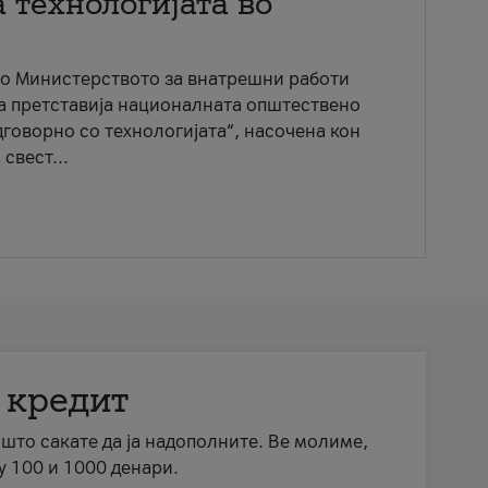
 технологијата во
со Министерството за внатрешни работи
ја претставија националната општествено
говорно со технологијата“, насочена кон
свест...
 кредит
а што сакате да ја надополните. Ве молиме,
у 100 и 1000 денари.