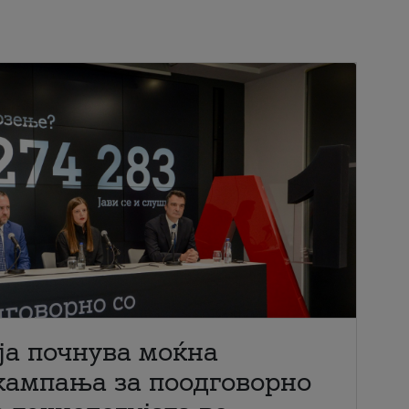
ја почнува моќна
кампања за поодговорно