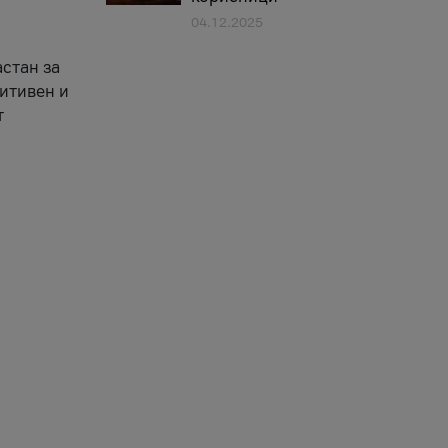
04.12.2025
астан за
зитивен и
т