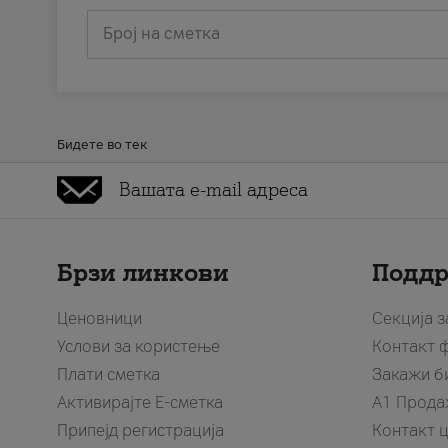
Број на сметка
Бидете во тек
Брзи линкови
Подд
Ценовници
Секција 
Услови за користење
Контакт 
Плати сметка
Закажи б
Активирајте Е-сметка
A1 Прода
Припејд регистрација
Контакт 