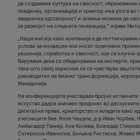
да создаваме култура на свесност, образование 
поединец, организација и креатор има улога во
заедничка одговорност и знаење можеме да ово
за развојот на следната генерација,“ изјави Ме
„Наша мисија како компанија е да поттикнуваме
услови за иновации кои носат позитивни промени
решенија, соработка и свесност, кои се клучни 
Веруваме дека со обединување на експерти, кре
така што секој корисник ќе се чувствува зашти
раководител на бизнис трансформација, корпор
Македонија.
На конференцијата учествуваа бројни истакнати 
искуство дадоа значаен придонес во дискусиите
дигитални права, креаторство и младите како ид
учесниците беа: Коле Чашуле, д-р Иван Чорбев, 
Амбасадор Памер, Ана Колева, Божидар Спировск
Сотироска Иваноска, Биљана Ристеска, Живко Му