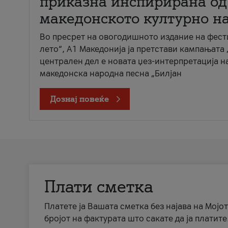
приказна инспирирана од
македонското културно н
Во пресрет на овогодишното издание на фест
лето“, А1 Македонија ја претстави кампањата 
централен дел е новата џез-интерпретација н
македонска народна песна „Билјан
Дознај повеќе
Плати сметка
Платете ја Вашата сметка без најава на Мојот
бројот на фактурата што сакате да ја платите