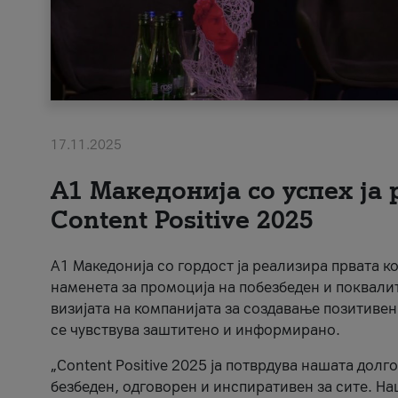
17.11.2025
А1 Македонија со успех ја
Content Positive 2025
А1 Македонија со гордост ја реализира првата к
наменета за промоција на побезбеден и поквали
визијата на компанијата за создавање позитивен
се чувствува заштитено и информирано.
„Content Positive 2025 ја потврдува нашата долг
безбеден, одговорен и инспиративен за сите. На