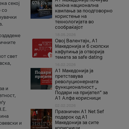
ека секој
моќна национална
 со
кампања за поодговорно
користење на
нувачки
технологијата во
а.
сообраќајот
18.05.2026
создадеме
Овој Валентајн, A1
тичните
Македонија и 6 скопски
кафулиња ја отворија
от свет
темата за safe dating
вска,
16.02.2026
А1 Македонија ја
претставува
револуционерната
функционалност „
за и
Подари на пријател“ за
атност,
А1 Алфа корисници
еѓу
02.02.2026
.Е.
Празничен A1 Net Sеf
лина
подарок од А1
Македонија за сите
овевски и
корисници