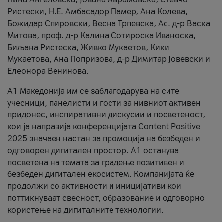
Ристески, Н.Е. Амбасадор Памер, Ана Колева,
Божидар Спировски, Весна Трпевска, Ас. д-р Васка
Митова, проф. д-р Калина Сотироска Иваноска,
Биљана Ристеска, Живко Мукаетов, Кики
Мукаетова, Ана Попризова, д-р Димитар Јовевски и
Елеонора Венинова.
А1 Македонија им се заблагодарува на сите
учесници, панелисти и гости за нивниот активен
придонес, инспиративни дискусии и посветеност,
кои ја направија конференцијата Content Positive
2025 значаен настан за промоција на безбеден и
одговорен дигитален простор. А1 останува
посветена на темата за градење позитивен и
безбеден дигитален екосистем. Компанијата ќе
продолжи со активности и иницијативи кои
поттикнуваат свесност, образование и одговорно
користење на дигиталните технологии.