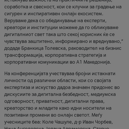
соработка и свесност, кои се клучни за градење на
сигурен и инспиративен онлајн екосистем.
Веруваме дека со обединување на експерти,
креатори и институции можеме да го обликуваме
дигиталниот свет така што секој корисник ќе се
чувствува заштитено, информирано и вреднувано,“
додаде Бранкица Толевска, раководител на бизнис
трансформација, корпоративна стратегија и
корпоративни комуникации во А1 Македонија.
На конференцијата учествуваа бројни истакнати
личности од различни области, кои со својата
експертиза и искуство дадоа значаен придонес во
дискусиите за дигитална безбедност, медиумска
одговорност, приватност, дигитални права,
креаторство и младите како идни носители на
позитивни промени во онлајн светот. Меѓу
учесниците беа: Коле Чашуле, д-р Иван Чорбев,
Нина Ангеловска, Јована Аврамовска, Стевчо