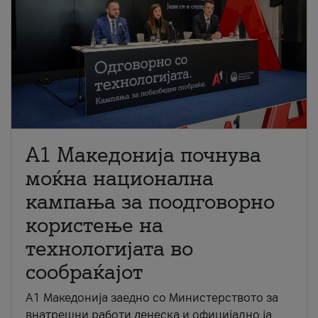
A1 Македонија почнува
моќна национална
кампања за поодговорно
користење на
технологијата во
сообраќајот
A1 Македонија заедно со Министерството за
внатрешни работи денеска и официјално ја