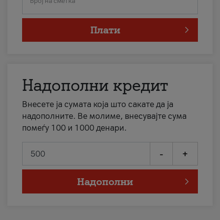
Број на сметка
Плати
Надополни кредит
Внесете ја сумата која што сакате да ја
надополните. Ве молиме, внесувајте сума
помеѓу 100 и 1000 денари.
-
+
Надополни