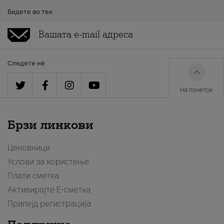
Бидете во тек
Следете нè
На почеток
Брзи линкови
Ценовници
Услови за користење
Плати сметка
Активирајте Е-сметка
Припејд регистрација