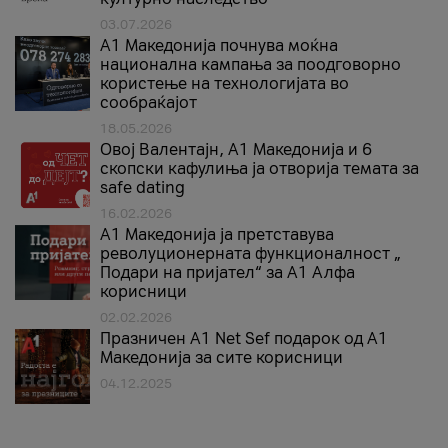
03.07.2026
A1 Македонија почнува моќна
национална кампања за поодговорно
користење на технологијата во
сообраќајот
18.05.2026
Овој Валентајн, A1 Македонија и 6
скопски кафулиња ја отворија темата за
safe dating
16.02.2026
А1 Македонија ја претставува
револуционерната функционалност „
Подари на пријател“ за А1 Алфа
корисници
02.02.2026
Празничен A1 Net Sеf подарок од А1
Македонија за сите корисници
04.12.2025