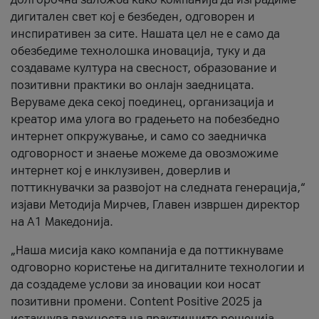
дигитален свет кој е безбеден, одговорен и
инспиративен за сите. Нашата цел не е само да
обезбедиме технолошка иновација, туку и да
создаваме култура на свесност, образование и
позитивни практики во онлајн заедницата.
Веруваме дека секој поединец, организација и
креатор има улога во градењето на побезбедно
интернет опкружување, и само со заедничка
одговорност и знаење можеме да овозможиме
интернет кој е инклузивен, доверлив и
поттикнувачки за развојот на следната генерација,“
изјави Методија Мирчев, Главен извршен директор
на А1 Македонија.
„Наша мисија како компанија е да поттикнуваме
одговорно користење на дигиталните технологии и
да создадеме услови за иновации кои носат
позитивни промени. Content Positive 2025 ја
истакнува важноста на практичните решенија,