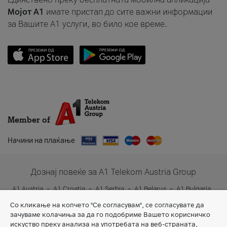
Мојот A1
имате пристап до сите важни информации
за Вашите A1 услуги, во било кое време.
Member of
Начини на плаќање
Дознај повеќе за A1 Telekom Austria Group
A1 Austria
A1 Croatia
A1 Serbia
A1 Belarus
A1 Bulgaria
A1 Slovenia
A1 Digital
Со кликање на копчето "Се согласувам", се согласувате да
зачуваме колачиња за да го подобриме Вашето корисничко
искуство преку анализа на употребата на веб-страната,