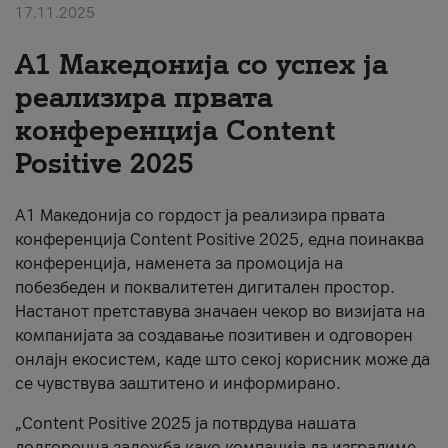
17.11.2025
За нас
А1 Македонија со успех ја
#ПодобарОнлајн
реализира првата
конференција Content
Positive 2025
А1 Македонија со гордост ја реализира првата
конференција Content Positive 2025, една поинаква
конференција, наменета за промоција на
побезбеден и поквалитетен дигитален простор.
Настанот претставува значаен чекор во визијата на
компанијата за создавање позитивен и одговорен
онлајн екосистем, каде што секој корисник може да
се чувствува заштитено и информирано.
„Content Positive 2025 ја потврдува нашата
долгорочна заложба како компанија да изградиме