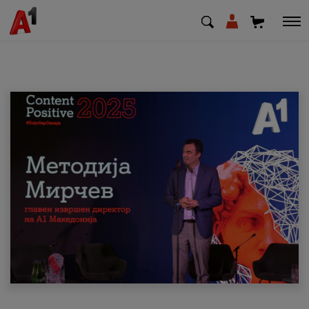
МК
EN
SQ
Приватни
Деловни
Поддршка
Надополни кредит
Плати сметка