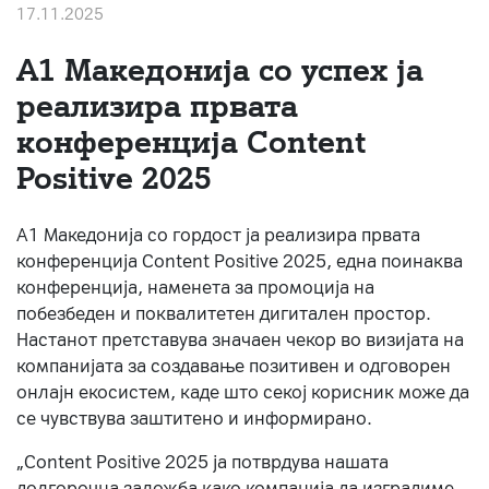
17.11.2025
За нас
А1 Македонија со успех ја
#ПодобарОнлајн
реализира првата
конференција Content
Positive 2025
А1 Македонија со гордост ја реализира првата
конференција Content Positive 2025, една поинаква
конференција, наменета за промоција на
побезбеден и поквалитетен дигитален простор.
Настанот претставува значаен чекор во визијата на
компанијата за создавање позитивен и одговорен
онлајн екосистем, каде што секој корисник може да
се чувствува заштитено и информирано.
„Content Positive 2025 ја потврдува нашата
долгорочна заложба како компанија да изградиме