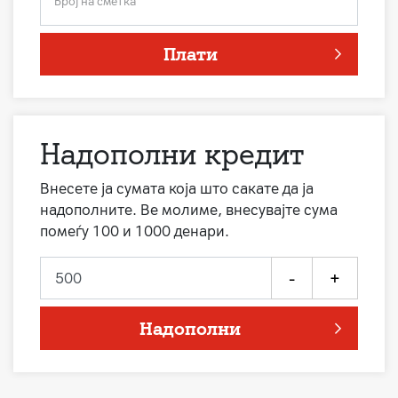
Број на сметка
Плати
Надополни кредит
Внесете ја сумата која што сакате да ја
надополните. Ве молиме, внесувајте сума
помеѓу 100 и 1000 денари.
-
+
Надополни