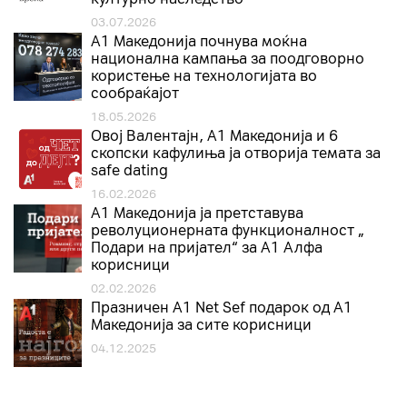
03.07.2026
A1 Македонија почнува моќна
национална кампања за поодговорно
користење на технологијата во
сообраќајот
18.05.2026
Овој Валентајн, A1 Македонија и 6
скопски кафулиња ја отворија темата за
safe dating
16.02.2026
А1 Македонија ја претставува
револуционерната функционалност „
Подари на пријател“ за А1 Алфа
корисници
02.02.2026
Празничен A1 Net Sеf подарок од А1
Македонија за сите корисници
04.12.2025