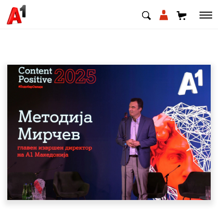
МК
EN
SQ
Приватни
Деловни
Поддршка
Надополни кредит
Плати сметка