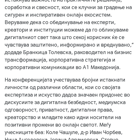
соработка и свесност, кои се клучни за градење на
сигурен и инспиративен онлајн екосистем.
Веруваме дека со обединување на експерти,
креатори и институции можеме да го обликуваме
дигиталниот свет така што секој корисник ќе се
чувствува заштитено, информирано и вреднувано,“
додаде Бранкица Толевска, раководител на бизнис
трансформација, корпоративна стратегија и
корпоративни комуникации во А1 Македонија.
На конференцијата учествуваа бројни истакнати
личности од различни области, кои со својата
експертиза и искуство дадоа значаен придонес во
дискусиите за дигитална безбедност, медиумска
одговорност, приватност, дигитални права,
креаторство и младите како идни носители на
позитивни промени во онлајн светот. Меѓу
учесниците беа: Коле Чашуле, д-р Иван Чорбев,
Нина Ангеловска, Јована Аврамовска, Стевчо