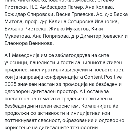
Ристески, Н.Е. Амбасадор Памер, Ана Колева,
Божидар Спировски, Весна Трпевска, Ас. д-р Васка
Митова, проф. д-р Калина Сотироска Иваноска,
Биљана Ристеска, Живко Мукаетов, Кики
Мукаетова, Ана Попризова, д-р Димитар Јовевски и
Елеонора Венинова.
А1 Македонија им се заблагодарува на сите
учесници, панелисти и гости за нивниот активен
придонес, инспиративни дискусии и посветеност,
кои ја направија конференцијата Content Positive
2025 значаен настан за промоција на безбеден и
одговорен дигитален простор. А1 останува
посветена на темата за градење позитивен и
безбеден дигитален екосистем. Компанијата ќе
продолжи со активности и иницијативи кои
поттикнуваат свесност, образование и одговорно
користење на дигиталните технологии.