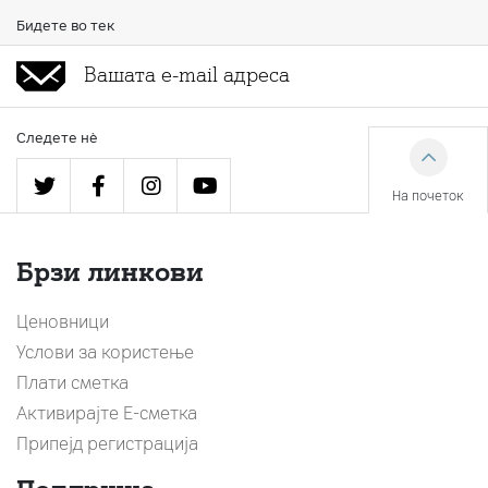
Бидете во тек
Следете нè
На почеток
Брзи линкови
Ценовници
Услови за користење
Плати сметка
Активирајте Е-сметка
Припејд регистрација