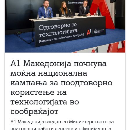
A1 Македонија почнува
моќна национална
кампања за поодговорно
користење на
технологијата во
сообраќајот
A1 Македонија заедно со Министерството за
внатрешни работи денеска и официјално ја