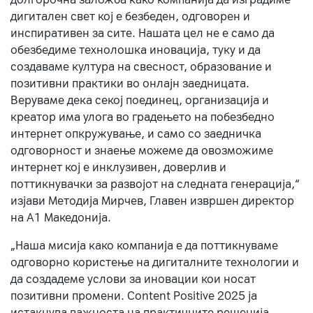
дигитален свет кој е безбеден, одговорен и
инспиративен за сите. Нашата цел не е само да
обезбедиме технолошка иновација, туку и да
создаваме култура на свесност, образование и
позитивни практики во онлајн заедницата.
Веруваме дека секој поединец, организација и
креатор има улога во градењето на побезбедно
интернет опкружување, и само со заедничка
одговорност и знаење можеме да овозможиме
интернет кој е инклузивен, доверлив и
поттикнувачки за развојот на следната генерација,“
изјави Методија Мирчев, Главен извршен директор
на А1 Македонија.
„Наша мисија како компанија е да поттикнуваме
одговорно користење на дигиталните технологии и
да создадеме услови за иновации кои носат
позитивни промени. Content Positive 2025 ја
истакнува важноста на практичните решенија,