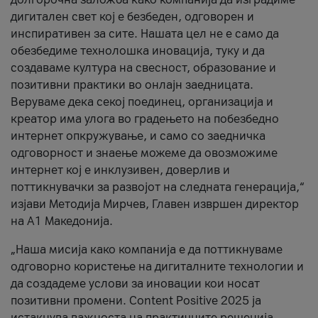
дигитален свет кој е безбеден, одговорен и
инспиративен за сите. Нашата цел не е само да
обезбедиме технолошка иновација, туку и да
создаваме култура на свесност, образование и
позитивни практики во онлајн заедницата.
Веруваме дека секој поединец, организација и
креатор има улога во градењето на побезбедно
интернет опкружување, и само со заедничка
одговорност и знаење можеме да овозможиме
интернет кој е инклузивен, доверлив и
поттикнувачки за развојот на следната генерација,“
изјави Методија Мирчев, Главен извршен директор
на А1 Македонија.
„Наша мисија како компанија е да поттикнуваме
одговорно користење на дигиталните технологии и
да создадеме услови за иновации кои носат
позитивни промени. Content Positive 2025 ја
истакнува важноста на практичните решенија,