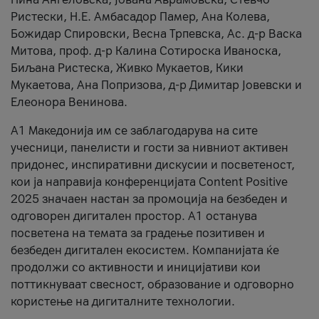
Ристески, Н.Е. Амбасадор Памер, Ана Колева,
Божидар Спировски, Весна Трпевска, Ас. д-р Васка
Митова, проф. д-р Калина Сотироска Иваноска,
Биљана Ристеска, Живко Мукаетов, Кики
Мукаетова, Ана Попризова, д-р Димитар Јовевски и
Елеонора Венинова.
А1 Македонија им се заблагодарува на сите
учесници, панелисти и гости за нивниот активен
придонес, инспиративни дискусии и посветеност,
кои ја направија конференцијата Content Positive
2025 значаен настан за промоција на безбеден и
одговорен дигитален простор. А1 останува
посветена на темата за градење позитивен и
безбеден дигитален екосистем. Компанијата ќе
продолжи со активности и иницијативи кои
поттикнуваат свесност, образование и одговорно
користење на дигиталните технологии.