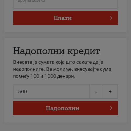
Број на сметка
Плати
Надополни кредит
Внесете ја сумата која што сакате да ја
надополните. Ве молиме, внесувајте сума
помеѓу 100 и 1000 денари.
-
+
Надополни