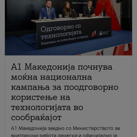
A1 Македонија почнува
моќна национална
кампања за поодговорно
користење на
технологијата во
сообраќајот
A1 Македонија заедно со Министерството за
внатрешни работи денеска и официјално ја