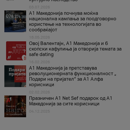
03.07.2026
A1 Македонија почнува моќна
национална кампања за поодговорно
користење на технологијата во
сообраќајот
18.05.2026
Овој Валентајн, A1 Македонија и 6
скопски кафулиња ја отворија темата за
safe dating
16.02.2026
А1 Македонија ја претставува
револуционерната функционалност „
Подари на пријател“ за А1 Алфа
корисници
02.02.2026
Празничен A1 Net Sеf подарок од А1
Македонија за сите корисници
04.12.2025