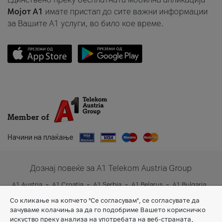
Мојот A1
имате пристап до сите важни информации
за Вашите A1 услуги, во било кое време.
Member of
Начини на плаќање
Дознај повеќе за A1 Telekom Austria Group
A1 Austria
A1 Croatia
A1 Serbia
A1 Belarus
A1 Bulgaria
A1 Slovenia
A1 Digital
Со кликање на копчето "Се согласувам", се согласувате да
зачуваме колачиња за да го подобриме Вашето корисничко
искуство преку анализа на употребата на веб-страната,