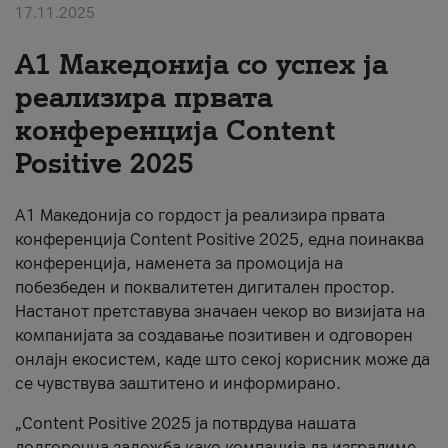
17.11.2025
За нас
А1 Македонија со успех ја
#ПодобарОнлајн
реализира првата
конференција Content
Positive 2025
А1 Македонија со гордост ја реализира првата
конференција Content Positive 2025, една поинаква
конференција, наменета за промоција на
побезбеден и поквалитетен дигитален простор.
Настанот претставува значаен чекор во визијата на
компанијата за создавање позитивен и одговорен
онлајн екосистем, каде што секој корисник може да
се чувствува заштитено и информирано.
„Content Positive 2025 ја потврдува нашата
долгорочна заложба како компанија да изградиме