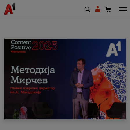
МК
EN
SQ
Приватни
Деловни
Поддршка
Надополни кредит
Плати сметка