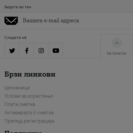
Бидете во тек
Следете нè
На почеток
Брзи линкови
Ценовници
Услови за користење
Плати сметка
Активирајте Е-сметка
Припејд регистрација