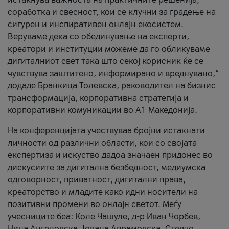
соработка и свесност, кои се клучни за градење на
сигурен и инспиративен онлајн екосистем.
Веруваме дека со обединување на експерти,
креатори и институции можеме да го обликуваме
дигиталниот свет така што секој корисник ќе се
чувствува заштитено, информирано и вреднувано,“
додаде Бранкица Толевска, раководител на бизнис
трансформација, корпоративна стратегија и
корпоративни комуникации во А1 Македонија.
На конференцијата учествуваа бројни истакнати
личности од различни области, кои со својата
експертиза и искуство дадоа значаен придонес во
дискусиите за дигитална безбедност, медиумска
одговорност, приватност, дигитални права,
креаторство и младите како идни носители на
позитивни промени во онлајн светот. Меѓу
учесниците беа: Коле Чашуле, д-р Иван Чорбев,
Нина Ангеловска, Јована Аврамовска, Стевчо