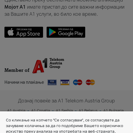
Мојот A1
имате пристап до сите важни информации
за Вашите A1 услуги, во било кое време.
Member of
Начини на плаќање
Дознај повеќе за A1 Telekom Austria Group
A1 Austria
A1 Croatia
A1 Serbia
A1 Belarus
A1 Bulgaria
A1 Slovenia
A1 Digital
Со кликање на копчето "Се согласувам", се согласувате да
зачуваме колачиња за да го подобриме Вашето корисничко
искуство преку анализа на употребата на веб-страната,