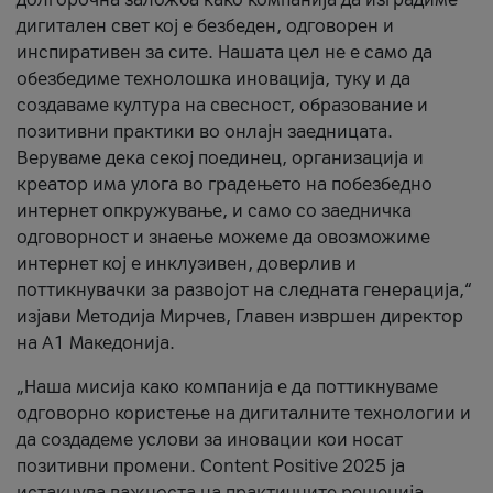
дигитален свет кој е безбеден, одговорен и
инспиративен за сите. Нашата цел не е само да
обезбедиме технолошка иновација, туку и да
создаваме култура на свесност, образование и
позитивни практики во онлајн заедницата.
Веруваме дека секој поединец, организација и
креатор има улога во градењето на побезбедно
интернет опкружување, и само со заедничка
одговорност и знаење можеме да овозможиме
интернет кој е инклузивен, доверлив и
поттикнувачки за развојот на следната генерација,“
изјави Методија Мирчев, Главен извршен директор
на А1 Македонија.
„Наша мисија како компанија е да поттикнуваме
одговорно користење на дигиталните технологии и
да создадеме услови за иновации кои носат
позитивни промени. Content Positive 2025 ја
истакнува важноста на практичните решенија,