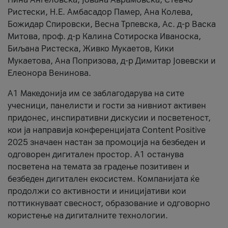
Ристески, Н.Е. Амбасадор Памер, Ана Колева,
Божидар Спировски, Весна Трпевска, Ас. д-р Васка
Митова, проф. д-р Калина Сотироска Иваноска,
Биљана Ристеска, Живко Мукаетов, Кики
Мукаетова, Ана Попризова, д-р Димитар Јовевски и
Елеонора Венинова.
А1 Македонија им се заблагодарува на сите
учесници, панелисти и гости за нивниот активен
придонес, инспиративни дискусии и посветеност,
кои ја направија конференцијата Content Positive
2025 значаен настан за промоција на безбеден и
одговорен дигитален простор. А1 останува
посветена на темата за градење позитивен и
безбеден дигитален екосистем. Компанијата ќе
продолжи со активности и иницијативи кои
поттикнуваат свесност, образование и одговорно
користење на дигиталните технологии.