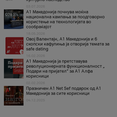
03.07.2026
A1 Македонија почнува моќна
национална кампања за поодговорно
користење на технологијата во
сообраќајот
18.05.2026
Овој Валентајн, A1 Македонија и 6
скопски кафулиња ја отворија темата за
safe dating
16.02.2026
А1 Македонија ја претставува
револуционерната функционалност „
Подари на пријател“ за А1 Алфа
корисници
02.02.2026
Празничен A1 Net Sеf подарок од А1
Македонија за сите корисници
04.12.2025