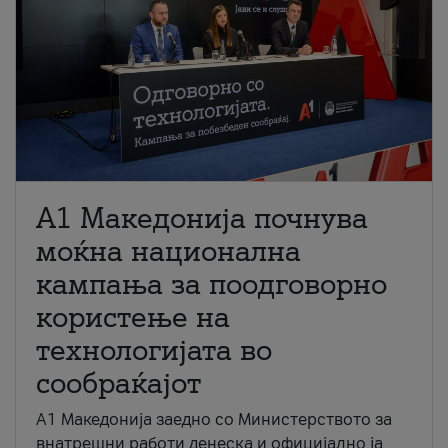
A1 Македонија почнува
моќна национална
кампања за поодговорно
користење на
технологијата во
сообраќајот
A1 Македонија заедно со Министерството за
внатрешни работи денеска и официјално ја