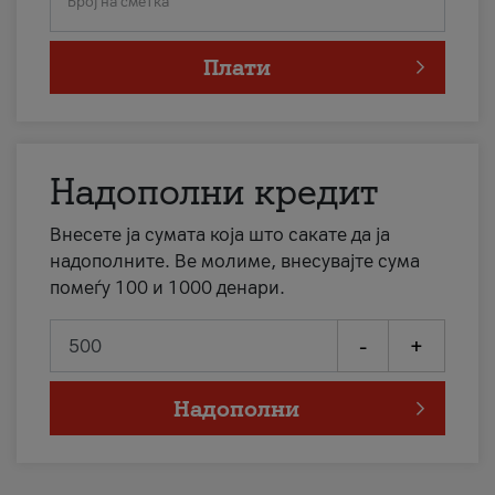
Број на сметка
Плати
Надополни кредит
Внесете ја сумата која што сакате да ја
надополните. Ве молиме, внесувајте сума
помеѓу 100 и 1000 денари.
-
+
Надополни