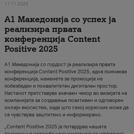
17.11.2025
За нас
А1 Македонија со успех ја
#ПодобарОнлајн
реализира првата
конференција Content
Positive 2025
А1 Македонија со гордост ја реализира првата
конференција Content Positive 2025, една поинаква
конференција, наменета за промоција на
побезбеден и поквалитетен дигитален простор.
Настанот претставува значаен чекор во визијата на
компанијата за создавање позитивен и одговорен
онлајн екосистем, каде што секој корисник може да
се чувствува заштитено и информирано.
„Content Positive 2025 ја потврдува нашата
долгорочна заложба како компанија да изградиме