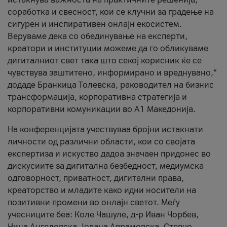
соработка и свесност, кои се клучни за градење на
сигурен и инспиративен онлајн екосистем.
Веруваме дека со обединување на експерти,
креатори и институции можеме да го обликуваме
дигиталниот свет така што секој корисник ќе се
чувствува заштитено, информирано и вреднувано,“
додаде Бранкица Толевска, раководител на бизнис
трансформација, корпоративна стратегија и
корпоративни комуникации во А1 Македонија.
На конференцијата учествуваа бројни истакнати
личности од различни области, кои со својата
експертиза и искуство дадоа значаен придонес во
дискусиите за дигитална безбедност, медиумска
одговорност, приватност, дигитални права,
креаторство и младите како идни носители на
позитивни промени во онлајн светот. Меѓу
учесниците беа: Коле Чашуле, д-р Иван Чорбев,
Нина Ангеловска, Јована Аврамовска, Стевчо