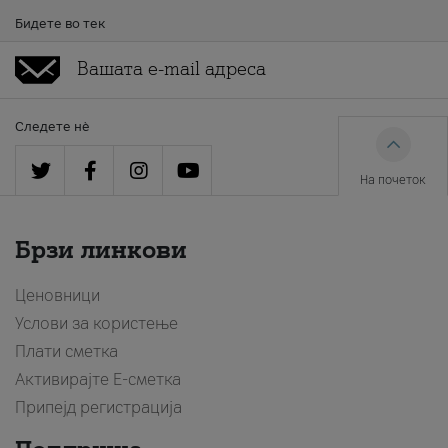
Бидете во тек
Следете нè
На почеток
Брзи линкови
Ценовници
Услови за користење
Плати сметка
Активирајте Е-сметка
Припејд регистрација