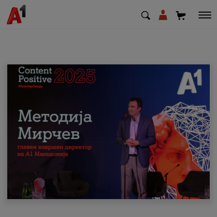
МК
EN
SQ
Приватни
Деловни
Поддршка
Надополни кредит
Плати сметка