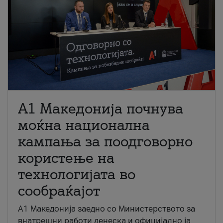
A1 Македонија почнува
моќна национална
кампања за поодговорно
користење на
технологијата во
сообраќајот
A1 Македонија заедно со Министерството за
внатрешни работи денеска и официјално ја