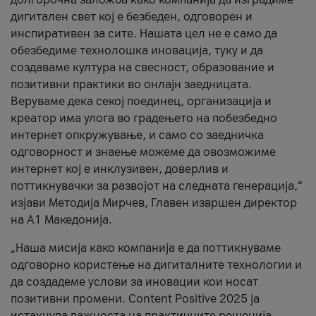
дигитален свет кој е безбеден, одговорен и
инспиративен за сите. Нашата цел не е само да
обезбедиме технолошка иновација, туку и да
создаваме култура на свесност, образование и
позитивни практики во онлајн заедницата.
Веруваме дека секој поединец, организација и
креатор има улога во градењето на побезбедно
интернет опкружување, и само со заедничка
одговорност и знаење можеме да овозможиме
интернет кој е инклузивен, доверлив и
поттикнувачки за развојот на следната генерација,“
изјави Методија Мирчев, Главен извршен директор
на А1 Македонија.
„Наша мисија како компанија е да поттикнуваме
одговорно користење на дигиталните технологии и
да создадеме услови за иновации кои носат
позитивни промени. Content Positive 2025 ја
истакнува важноста на практичните решенија,