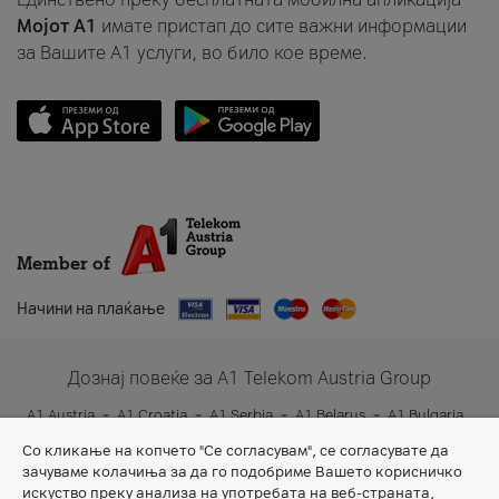
Мојот A1
имате пристап до сите важни информации
за Вашите A1 услуги, во било кое време.
Member of
Начини на плаќање
Дознај повеќе за A1 Telekom Austria Group
A1 Austria
A1 Croatia
A1 Serbia
A1 Belarus
A1 Bulgaria
A1 Slovenia
A1 Digital
Со кликање на копчето "Се согласувам", се согласувате да
зачуваме колачиња за да го подобриме Вашето корисничко
искуство преку анализа на употребата на веб-страната,