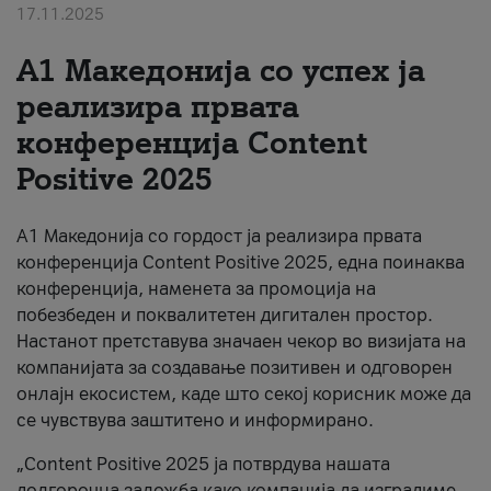
17.11.2025
За нас
А1 Македонија со успех ја
#ПодобарОнлајн
реализира првата
конференција Content
Positive 2025
А1 Македонија со гордост ја реализира првата
конференција Content Positive 2025, една поинаква
конференција, наменета за промоција на
побезбеден и поквалитетен дигитален простор.
Настанот претставува значаен чекор во визијата на
компанијата за создавање позитивен и одговорен
онлајн екосистем, каде што секој корисник може да
се чувствува заштитено и информирано.
„Content Positive 2025 ја потврдува нашата
долгорочна заложба како компанија да изградиме