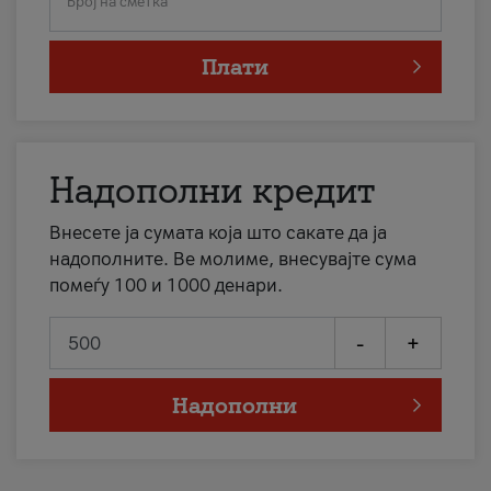
Број на сметка
Плати
Надополни кредит
Внесете ја сумата која што сакате да ја
надополните. Ве молиме, внесувајте сума
помеѓу 100 и 1000 денари.
-
+
Надополни