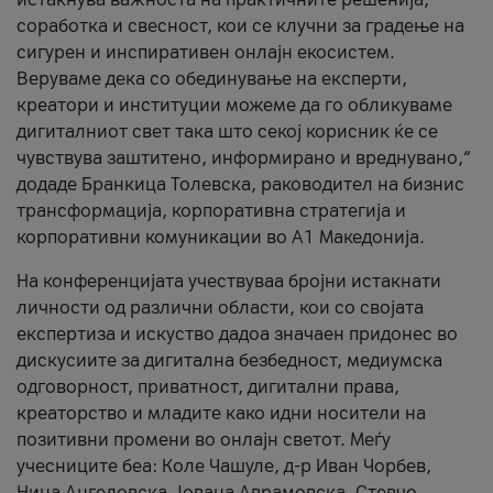
соработка и свесност, кои се клучни за градење на
сигурен и инспиративен онлајн екосистем.
Веруваме дека со обединување на експерти,
креатори и институции можеме да го обликуваме
дигиталниот свет така што секој корисник ќе се
чувствува заштитено, информирано и вреднувано,“
додаде Бранкица Толевска, раководител на бизнис
трансформација, корпоративна стратегија и
корпоративни комуникации во А1 Македонија.
На конференцијата учествуваа бројни истакнати
личности од различни области, кои со својата
експертиза и искуство дадоа значаен придонес во
дискусиите за дигитална безбедност, медиумска
одговорност, приватност, дигитални права,
креаторство и младите како идни носители на
позитивни промени во онлајн светот. Меѓу
учесниците беа: Коле Чашуле, д-р Иван Чорбев,
Нина Ангеловска, Јована Аврамовска, Стевчо