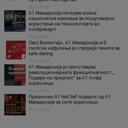
03.07.2026
A1 Македонија почнува моќна
национална кампања за поодговорно
користење на технологијата во
сообраќајот
18.05.2026
Овој Валентајн, A1 Македонија и 6
скопски кафулиња ја отворија темата за
safe dating
16.02.2026
А1 Македонија ја претставува
револуционерната функционалност „
Подари на пријател“ за А1 Алфа
корисници
02.02.2026
Празничен A1 Net Sеf подарок од А1
Македонија за сите корисници
04.12.2025