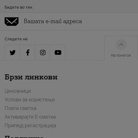
Бидете во тек
Следете нè
На почеток
Брзи линкови
Ценовници
Услови за користење
Плати сметка
Активирајте Е-сметка
Припејд регистрација