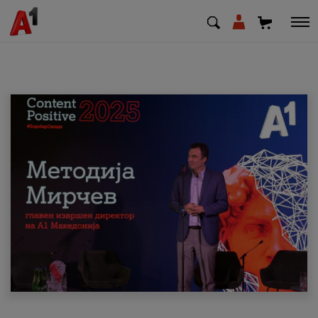
МК
EN
SQ
Приватни
Деловни
Поддршка
Надополни кредит
Плати сметка