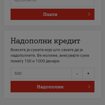
Број на сметка
Плати
Надополни кредит
Внесете ја сумата која што сакате да ја
надополните. Ве молиме, внесувајте сума
помеѓу 100 и 1000 денари.
-
+
Надополни