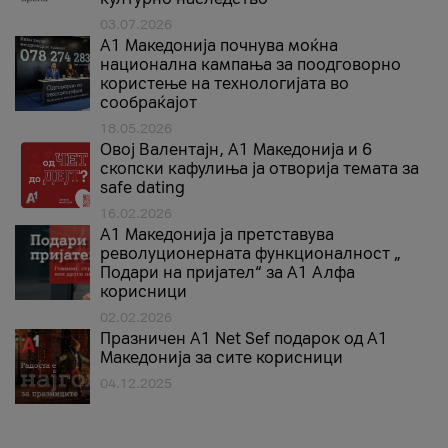
03.07.2026
A1 Македонија почнува моќна
национална кампања за поодговорно
користење на технологијата во
сообраќајот
18.05.2026
Овој Валентајн, A1 Македонија и 6
скопски кафулиња ја отворија темата за
safe dating
16.02.2026
А1 Македонија ја претставува
револуционерната функционалност „
Подари на пријател“ за А1 Алфа
корисници
02.02.2026
Празничен A1 Net Sеf подарок од А1
Македонија за сите корисници
04.12.2025