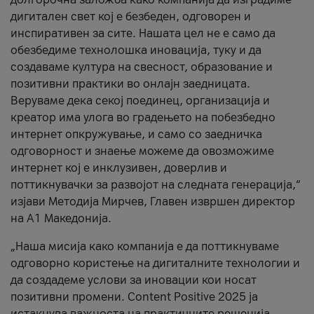
дигитален свет кој е безбеден, одговорен и
инспиративен за сите. Нашата цел не е само да
обезбедиме технолошка иновација, туку и да
создаваме култура на свесност, образование и
позитивни практики во онлајн заедницата.
Веруваме дека секој поединец, организација и
креатор има улога во градењето на побезбедно
интернет опкружување, и само со заедничка
одговорност и знаење можеме да овозможиме
интернет кој е инклузивен, доверлив и
поттикнувачки за развојот на следната генерација,“
изјави Методија Мирчев, Главен извршен директор
на А1 Македонија.
„Наша мисија како компанија е да поттикнуваме
одговорно користење на дигиталните технологии и
да создадеме услови за иновации кои носат
позитивни промени. Content Positive 2025 ја
истакнува важноста на практичните решенија,