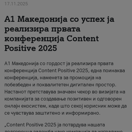
17.11.2025
За нас
А1 Македонија со успех ја
#ПодобарОнлајн
реализира првата
конференција Content
Positive 2025
А1 Македонија со гордост ја реализира првата
конференција Content Positive 2025, една поинаква
конференција, наменета за промоција на
побезбеден и поквалитетен дигитален простор.
Настанот претставува значаен чекор во визијата на
компанијата за создавање позитивен и одговорен
онлајн екосистем, каде што секој корисник може да
се чувствува заштитено и информирано.
„Content Positive 2025 ја потврдува нашата
долгорочна заложба како компанија да изградиме