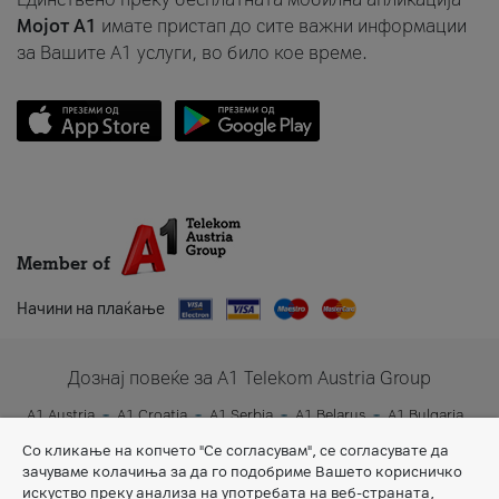
Мојот A1
имате пристап до сите важни информации
за Вашите A1 услуги, во било кое време.
Member of
Начини на плаќање
Дознај повеќе за A1 Telekom Austria Group
A1 Austria
A1 Croatia
A1 Serbia
A1 Belarus
A1 Bulgaria
A1 Slovenia
A1 Digital
Со кликање на копчето "Се согласувам", се согласувате да
зачуваме колачиња за да го подобриме Вашето корисничко
искуство преку анализа на употребата на веб-страната,