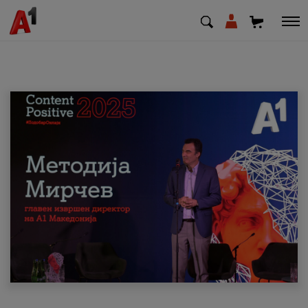
МК
EN
SQ
Приватни
Деловни
Поддршка
Надополни кредит
Плати сметка