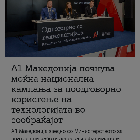
A1 Македонија почнува
моќна национална
кампања за поодговорно
користење на
технологијата во
сообраќајот
A1 Македонија заедно со Министерството за
внатрешни работи денеска и официјално ја