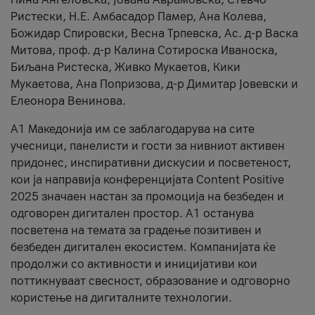
Ристески, Н.Е. Амбасадор Памер, Ана Колева,
Божидар Спировски, Весна Трпевска, Ас. д-р Васка
Митова, проф. д-р Калина Сотироска Иваноска,
Биљана Ристеска, Живко Мукаетов, Кики
Мукаетова, Ана Попризова, д-р Димитар Јовевски и
Елеонора Венинова.
А1 Македонија им се заблагодарува на сите
учесници, панелисти и гости за нивниот активен
придонес, инспиративни дискусии и посветеност,
кои ја направија конференцијата Content Positive
2025 значаен настан за промоција на безбеден и
одговорен дигитален простор. А1 останува
посветена на темата за градење позитивен и
безбеден дигитален екосистем. Компанијата ќе
продолжи со активности и иницијативи кои
поттикнуваат свесност, образование и одговорно
користење на дигиталните технологии.