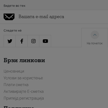
Бидете во тек
Следете нè
На почеток
Брзи линкови
Ценовници
Услови за користење
Плати сметка
Активирајте Е-сметка
Припејд регистрација