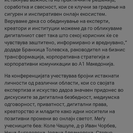
соработка и свесност, кои се клучни за градење на
сигурен и инспиративен онлајн екосистем.
Веруваме дека со обединување на експерти,
креатори и институции можеме да го обликуваме
дигиталниот свет така што секој корисник ќе се
чувствува заштитено, информирано и вреднувано,“
додаде Бранкица Толевска, раководител на бизнис
трансформација, корпоративна стратегија и
корпоративни комуникации во А1 Македонија.
На конференцијата учествуваа бројни истакнати
личности од различни области, кои со својата
експертиза и искуство дадоа значаен придонес во
дискусиите за дигитална безбедност, медиумска
одговорност, приватност, дигитални права,
креаторство и младите како идни носители на
позитивни промени во онлајн светот. Меѓу
учесниците беа: Коле Чашуле, д-р Иван Чорбев,
Нина Ангеловска, Јована Аврамовска, Стевчо