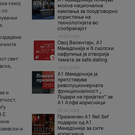
ека секој
моќна национална
 со
кампања за поодговорно
користење на
нувачки
технологијата во
а.
сообраќајот
18.05.2026
создадеме
Овој Валентајн, A1
тичните
Македонија и 6 скопски
кафулиња ја отворија
от свет
темата за safe dating
вска,
16.02.2026
А1 Македонија ја
претставува
револуционерната
функционалност „
за и
Подари на пријател“ за
атност,
А1 Алфа корисници
еѓу
02.02.2026
.Е.
Празничен A1 Net Sеf
лина
подарок од А1
Македонија за сите
овевски и
корисници