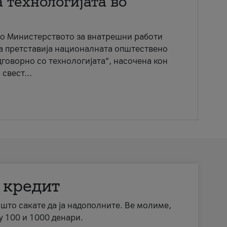
 технологијата во
со Министерството за внатрешни работи
ја претставија националната општествено
говорно со технологијата“, насочена кон
свест...
 кредит
а што сакате да ја надополните. Ве молиме,
у 100 и 1000 денари.