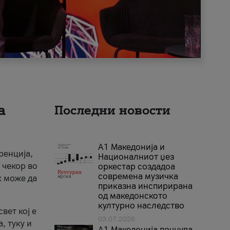
а
Последни новости
А1 Македонија и
ренција,
Националниот џез
 чекор во
оркестар создадоа
современа музичка
к може да
приказна инспирирана
од македонското
културно наследство
вет кој е
03.07.2026
, туку и
A1 Македонија почнува