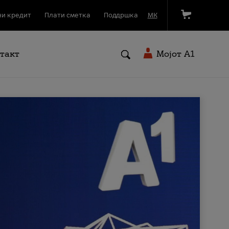
и кредит
Плати сметка
Поддршка
МК
такт
Мојот A1