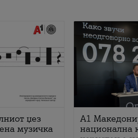
лниот џез
A1 Македони
мена музичка
национална 