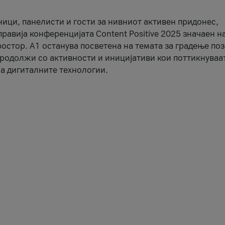
ници, панелисти и гости за нивниот активен придонес,
правија конференцијата Content Positive 2025 значаен н
остор. А1 останува посветена на темата за градење по
продолжи со активности и иницијативи кои поттикнуваа
а дигиталните технологии.