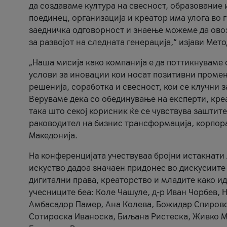
да создаваме култура на свесност, образование 
поединец, организација и креатор има улога во
заедничка одговорност и знаење можеме да ово
за развојот на следната генерација,“ изјави Ме
„Наша мисија како компанија е да поттикнуваме
услови за иновации кои носат позитивни промени
решенија, соработка и свесност, кои се клучни 
Веруваме дека со обединување на експерти, кре
така што секој корисник ќе се чувствува зашти
раководител на бизнис трансформација, корпор
Македонија.
На конференцијата учествуваа бројни истакнати 
искуство дадоа значаен придонес во дискусиите
дигитални права, креаторство и младите како ид
учесниците беа: Коле Чашуле, д-р Иван Чорбев, 
Амбасадор Памер, Ана Колева, Божидар Спировск
Сотироска Иваноска, Биљана Ристеска, Живко Му