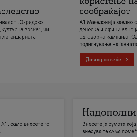
користење на
аследство
сообраќајот
ивалот „Охридско
A1 Македонија заедно 
„Културна врска“, чиј
денеска и официјално 
а легендарната
одговорна кампања „Од
подигнување на јавната 
Дознај повеќе
Надополни
 А1, само внесете го
Внесете ја сумата кој
.
внесувајте сума помеѓ