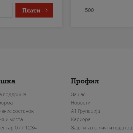
Плати
ршка
Профил
за поддршка
За нас
форма
Новости
изнис состанок
А1 Групација
жни места
Кариера
центар
077 1234
Заштита на лични податоц