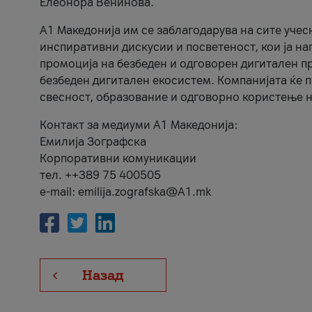
Елеонора Венинова.
А1 Македонија им се заблагодарува на сите учес
инспиративни дискусии и посветеност, кои ја на
промоција на безбеден и одговорен дигитален пр
безбеден дигитален екосистем. Компанијата ќе 
свесност, образование и одговорно користење н
Контакт за медиуми А1 Македонија:
Емилија Зографска
Корпоративни комуникации
тел. ++389 75 400505
e-mail: emilija.zografska@A1.mk
Назад