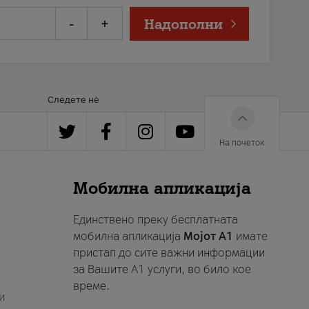
-
+
Надополни
Следете нè
На почеток
Мобилна апликација
Единствено преку бесплатната
мобилна апликација
Мојот A1
имате
пристап до сите важни информации
за Вашите A1 услуги, во било кое
време.
и