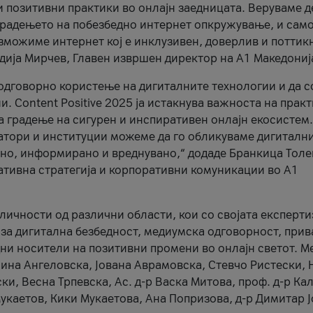
и позитивни практики во онлајн заедницата. Веруваме д
 градењето на побезбедно интернет опкружување, и само
зможиме интернет кој е инклузивен, доверлив и поттик
тодија Мирчев, Главен извршен директор на А1 Македониј
 одговорно користење на дигиталните технологии и да 
. Content Positive 2025 ја истакнува важноста на прак
за градење на сигурен и инспиративен онлајн екосистем.
атори и институции можеме да го обликуваме дигитални
тено, информирано и вреднувано,“ додаде Бранкица Толе
ативна стратегија и корпоративни комуникации во А1
личности од различни области, кои со својата експерти
 за дигитална безбедност, медиумска одговорност, прив
ни носители на позитивни промени во онлајн светот. М
Нина Ангеловска, Јована Аврамовска, Стевчо Ристески, Н
и, Весна Трпевска, Ас. д-р Васка Митова, проф. д-р Ка
каетов, Кики Мукаетова, Ана Попризова, д-р Димитар Ј