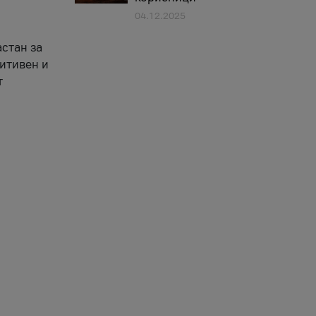
04.12.2025
астан за
зитивен и
т