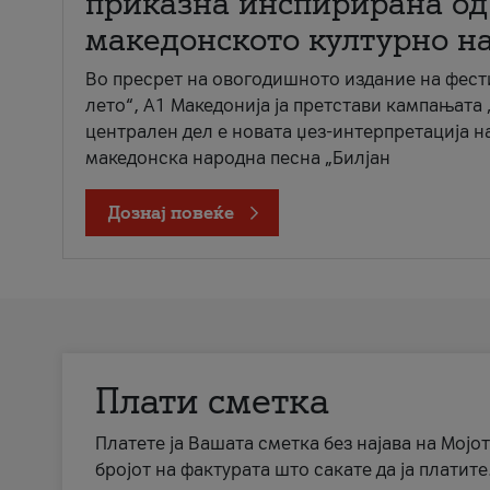
приказна инспирирана од
македонското културно н
Во пресрет на овогодишното издание на фест
лето“, А1 Македонија ја претстави кампањата 
централен дел е новата џез-интерпретација н
македонска народна песна „Билјан
Дознај повеќе
Плати сметка
Платете ја Вашата сметка без најава на Мојот
бројот на фактурата што сакате да ја платите