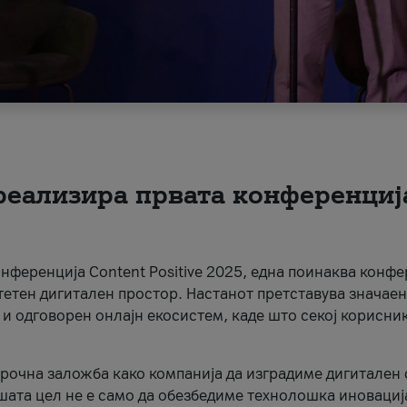
 реализира првата конференциј
онференција Content Positive 2025, една поинаква конфе
тетен дигитален простор. Настанот претставува значаен
 и одговорен онлајн екосистем, каде што секој корисни
орочна заложба како компанија да изградиме дигитален с
шата цел не е само да обезбедиме технолошка иновација