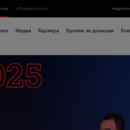
а нас
#ПодобарОнлајн
Надополн
свет
Медиа
Кариера
Броеви за донации
Кон