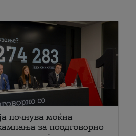
ја почнува моќна
кампања за поодговорно