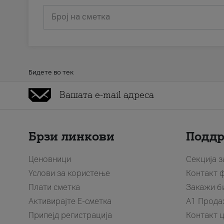
Број на сметка
Бидете во тек
Брзи линкови
Подд
Ценовници
Секција 
Услови за користење
Контакт 
Плати сметка
Закажи б
Активирајте Е-сметка
A1 Прода
Припејд регистрација
Контакт 