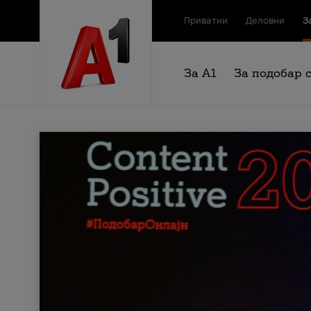
Приватни
Деловни
З
За А1
За подобар 