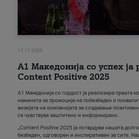
17.11.2025
А1 Македонија со успех ја
Content Positive 2025
А1 Македонија со гордост ја реализира првата к
наменета за промоција на побезбеден и поквали
визијата на компанијата за создавање позитивен
се чувствува заштитено и информирано.
„Content Positive 2025 ја потврдува нашата долг
безбеден, одговорен и инспиративен за сите. На