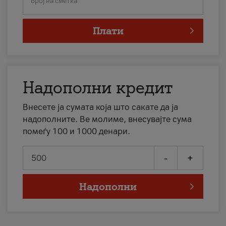
Број на сметка
Плати
Надополни кредит
Внесете ја сумата која што сакате да ја
надополните. Ве молиме, внесувајте сума
помеѓу 100 и 1000 денари.
-
+
Надополни