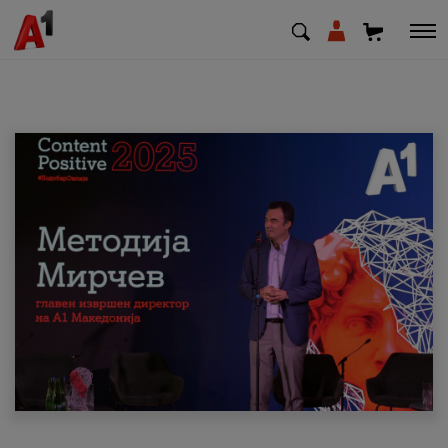
МК
EN
SQ
Приватни
Деловни
Поддршка
Надополни кредит
Плати сметка