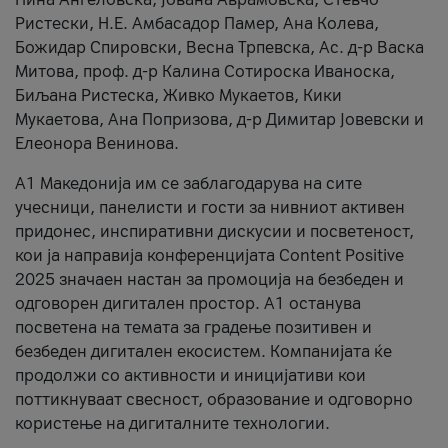
Ристески, Н.Е. Амбасадор Памер, Ана Колева,
Божидар Спировски, Весна Трпевска, Ас. д-р Васка
Митова, проф. д-р Калина Сотироска Иваноска,
Биљана Ристеска, Живко Мукаетов, Кики
Мукаетова, Ана Попризова, д-р Димитар Јовевски и
Елеонора Венинова.
А1 Македонија им се заблагодарува на сите
учесници, панелисти и гости за нивниот активен
придонес, инспиративни дискусии и посветеност,
кои ја направија конференцијата Content Positive
2025 значаен настан за промоција на безбеден и
одговорен дигитален простор. А1 останува
посветена на темата за градење позитивен и
безбеден дигитален екосистем. Компанијата ќе
продолжи со активности и иницијативи кои
поттикнуваат свесност, образование и одговорно
користење на дигиталните технологии.