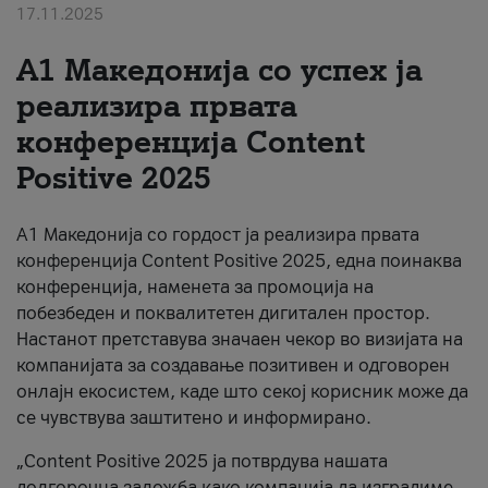
17.11.2025
За нас
А1 Македонија со успех ја
#ПодобарОнлајн
реализира првата
конференција Content
Positive 2025
А1 Македонија со гордост ја реализира првата
конференција Content Positive 2025, една поинаква
конференција, наменета за промоција на
побезбеден и поквалитетен дигитален простор.
Настанот претставува значаен чекор во визијата на
компанијата за создавање позитивен и одговорен
онлајн екосистем, каде што секој корисник може да
се чувствува заштитено и информирано.
„Content Positive 2025 ја потврдува нашата
долгорочна заложба како компанија да изградиме