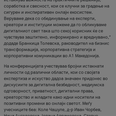
соработка и свесност, кои се клучни за градење на
сигурен и инспиративен онлајн екосистем.
Веруваме дека со обединување на експерти,
креатори и институции можеме да го обликуваме
дигиталниот свет така што секој корисник ќе се
чувствува заштитено, информирано и вреднувано,“
додаде Бранкица Толевска, раководител на бизнис
трансформација, корпоративна стратегија и
корпоративни комуникации во А1 Македонија.
На конференцијата учествуваа бројни истакнати
личности од различни области, кои со својата
експертиза и искуство дадоа значаен придонес во
дискусиите за дигитална безбедност, медиумска
одговорност, приватност, дигитални права,
креаторство и младите како идни носители на
позитивни промени во онлајн светот. Меѓу
учесниците беа: Коле Чашуле, д-р Иван Чорбев,
Нина Ангеловска, Јована Аврамовска, Стевчо