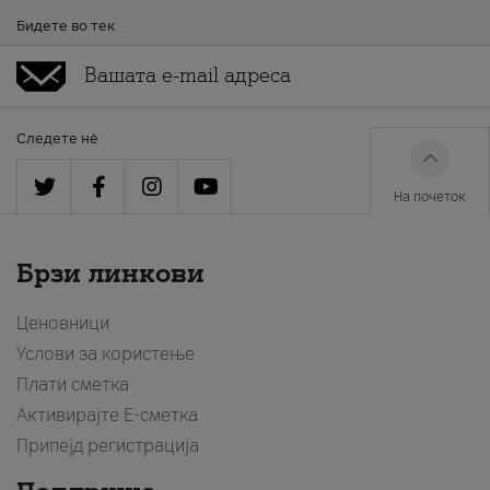
Бидете во тек
Следете нè
На почеток
Брзи линкови
Ценовници
Услови за користење
Плати сметка
Активирајте Е-сметка
Припејд регистрација