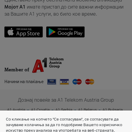
Мојот A1
имате пристап до сите важни информации
за Вашите A1 услуги, во било кое време.
Member of
Начини на плаќање
Дознај повеќе за A1 Telekom Austria Group
A1 Austria
A1 Croatia
A1 Serbia
A1 Belarus
A1 Bulgaria
A1 Slovenia
A1 Digital
Со кликање на копчето "Се согласувам", се согласувате да
зачуваме колачиња за да го подобриме Вашето корисничко
искуство преку анализа на употребата на веб-страната,