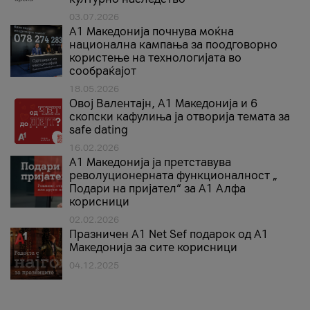
03.07.2026
A1 Македонија почнува моќна
национална кампања за поодговорно
користење на технологијата во
сообраќајот
18.05.2026
Овој Валентајн, A1 Македонија и 6
скопски кафулиња ја отворија темата за
safe dating
16.02.2026
А1 Македонија ја претставува
револуционерната функционалност „
Подари на пријател“ за А1 Алфа
корисници
02.02.2026
Празничен A1 Net Sеf подарок од А1
Македонија за сите корисници
04.12.2025