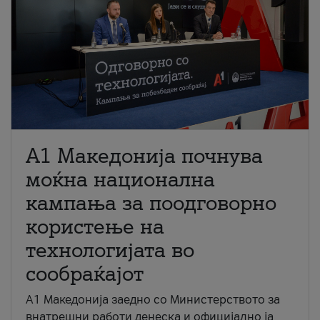
A1 Македонија почнува
моќна национална
кампања за поодговорно
користење на
технологијата во
сообраќајот
A1 Македонија заедно со Министерството за
внатрешни работи денеска и официјално ја