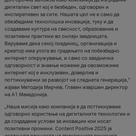
дигитален свет кој е безбеден, одговорен и
инспиративен за сите. Нашата цел не е само да
обезбедиме технолошка иновација, туку и да
создаваме култура на свесност, образование и
позитивни практики во онлајн заедницата.
Веруваме дека секој поединец, организација и
креатор има улога во градењето на побезбедно
интернет опкружување, и само со заедничка
одговорност и знаење можеме да овозможиме
интернет кој е инклузивен, доверлив и
поттикнувачки за развојот на следната генерација,“
изјави Методија Мирчев, Главен извршен директор
на А1 Македонија.
„Наша мисија како компанија е да поттикнуваме
одговорно користење на дигиталните технологии и
да создадеме услови за иновации кои носат
позитивни промени. Content Positive 2025 ја
истакнува важноста на практичните решенија,