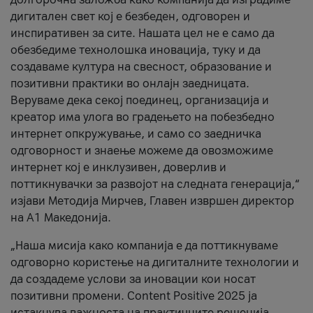
дигитален свет кој е безбеден, одговорен и
инспиративен за сите. Нашата цел не е само да
обезбедиме технолошка иновација, туку и да
создаваме култура на свесност, образование и
позитивни практики во онлајн заедницата.
Веруваме дека секој поединец, организација и
креатор има улога во градењето на побезбедно
интернет опкружување, и само со заедничка
одговорност и знаење можеме да овозможиме
интернет кој е инклузивен, доверлив и
поттикнувачки за развојот на следната генерација,“
изјави Методија Мирчев, Главен извршен директор
на А1 Македонија.
„Наша мисија како компанија е да поттикнуваме
одговорно користење на дигиталните технологии и
да создадеме услови за иновации кои носат
позитивни промени. Content Positive 2025 ја
истакнува важноста на практичните решенија,