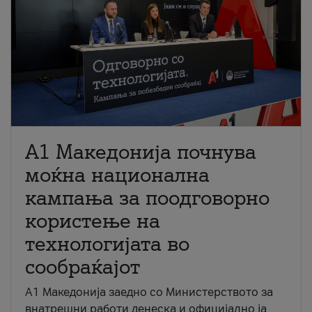
A1 Македонија почнува
моќна национална
кампања за поодговорно
користење на
технологијата во
сообраќајот
A1 Македонија заедно со Министерството за
внатрешни работи денеска и официјално ја