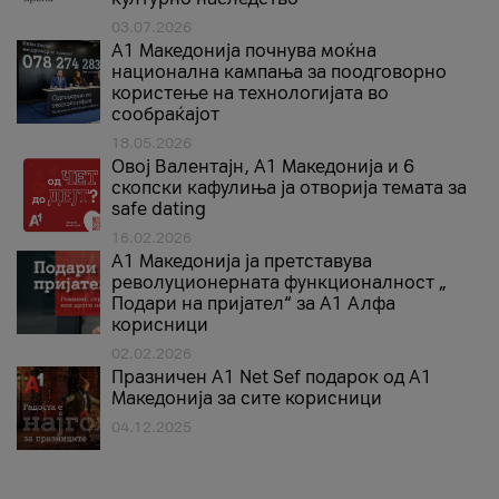
03.07.2026
A1 Македонија почнува моќна
национална кампања за поодговорно
користење на технологијата во
сообраќајот
18.05.2026
Овој Валентајн, A1 Македонија и 6
скопски кафулиња ја отворија темата за
safe dating
16.02.2026
А1 Македонија ја претставува
револуционерната функционалност „
Подари на пријател“ за А1 Алфа
корисници
02.02.2026
Празничен A1 Net Sеf подарок од А1
Македонија за сите корисници
04.12.2025