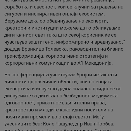
соработка и свесност, кои се клучни за градење на
сигурен и инспиративен онлајн екосистем.
Веруваме дека со обединување на експерти,
креатори и институции можеме да го обликуваме
дигиталниот свет така што секој корисник ќе се
чувствува заштитено, информирано и вреднувано,“
додаде Бранкица Толевска, раководител на бизнис
трансформација, корпоративна стратегија и
корпоративни комуникации во А1 Македонија.
На конференцијата учествуваа бројни истакнати
личности од различни области, кои со својата
експертиза и искуство дадоа значаен придонес во
дискусиите за дигитална безбедност, медиумска
одговорност, приватност, дигитални права,
креаторство и младите како идни носители на
позитивни промени во онлајн светот. Меѓу
учесниците беа: Коле Чашуле, д-р Иван Чорбев,
Нина Ангеловска, Јована Аврамовска, Стевчо