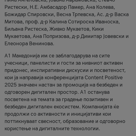
Ристески, Н.Е. Амбасадор Памер, Ана Колева,
Божидар Спировски, Весна Трпевска, Ас. д-р Васка
Митова, проф. д-р Калина Сотироска Иваноска,
Биљана Ристеска, Живко Мукаетов, Кики
Мукаетова, Ана Попризова, д-р Димитар Јовевски и
Елеонора Венинова.
А1 Македонија им се заблагодарува на сите
учесници, панелисти и гости за нивниот активен
придонес, инспиративни дискусии и посветеност,
кои ја направија конференцијата Content Positive
2025 значаен настан за промоција на безбеден и
одговорен дигитален простор. А1 останува
посветена на темата за градење позитивен и
безбеден дигитален екосистем. Компанијата ќе
продолжи со активности и иницијативи кои
поттикнуваат свесност, образование и одговорно
користење на дигиталните технологии.