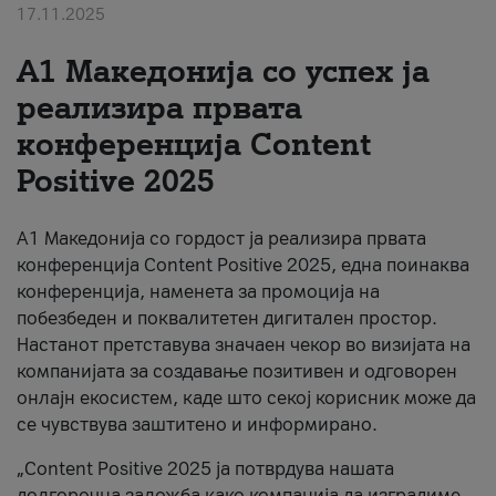
17.11.2025
За нас
А1 Македонија со успех ја
#ПодобарОнлајн
реализира првата
конференција Content
Positive 2025
А1 Македонија со гордост ја реализира првата
конференција Content Positive 2025, една поинаква
конференција, наменета за промоција на
побезбеден и поквалитетен дигитален простор.
Настанот претставува значаен чекор во визијата на
компанијата за создавање позитивен и одговорен
онлајн екосистем, каде што секој корисник може да
се чувствува заштитено и информирано.
„Content Positive 2025 ја потврдува нашата
долгорочна заложба како компанија да изградиме