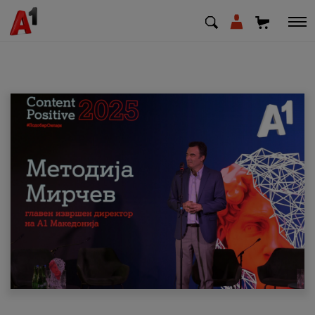
МК
EN
SQ
Приватни
Деловни
Поддршка
Надополни кредит
Плати сметка