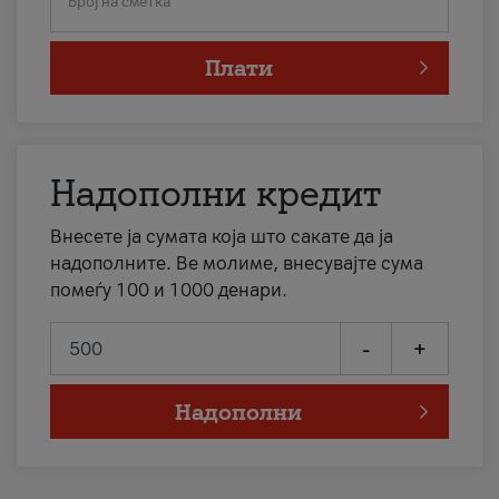
Број на сметка
Плати
Надополни кредит
Внесете ја сумата која што сакате да ја
надополните. Ве молиме, внесувајте сума
помеѓу 100 и 1000 денари.
-
+
Надополни