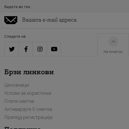
Бидете во тек
Следете нè
На почеток
Брзи линкови
Ценовници
Услови за користење
Плати сметка
Активирајте Е-сметка
Припејд регистрација