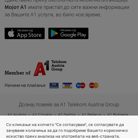
Мојот A1
имате пристап до сите важни информации
за Вашите A1 услуги, во било кое време.
Member of
Начини на плаќање
Дознај повеќе за A1 Telekom Austria Group
A1 Austria
A1 Croatia
A1 Serbia
A1 Belarus
A1 Bulgaria
A1 Slovenia
A1 Digital
Со кликање на копчето "Се согласувам", се согласувате да
зачуваме колачиња за да го подобриме Вашето корисничко
искуство преку анализа на употребата на веб-страната,