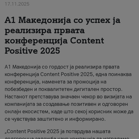
17.11.2025
За нас
А1 Македонија со успех ја
#ПодобарОнлајн
реализира првата
конференција Content
Positive 2025
А1 Македонија со гордост ја реализира првата
конференција Content Positive 2025, една поинаква
конференција, наменета за промоција на
побезбеден и поквалитетен дигитален простор.
Настанот претставува значаен чекор во визијата на
компанијата за создавање позитивен и одговорен
онлајн екосистем, каде што секој корисник може да
се чувствува заштитено и информирано.
„Content Positive 2025 ја потврдува нашата
долгорочна заложба како компанија да изградиме