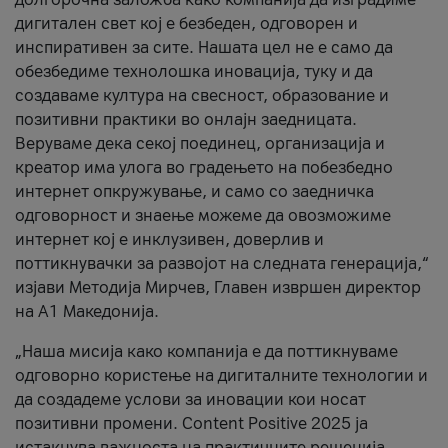
дигитален свет кој е безбеден, одговорен и
инспиративен за сите. Нашата цел не е само да
обезбедиме технолошка иновација, туку и да
создаваме култура на свесност, образование и
позитивни практики во онлајн заедницата.
Веруваме дека секој поединец, организација и
креатор има улога во градењето на побезбедно
интернет опкружување, и само со заедничка
одговорност и знаење можеме да овозможиме
интернет кој е инклузивен, доверлив и
поттикнувачки за развојот на следната генерација,“
изјави Методија Мирчев, Главен извршен директор
на А1 Македонија.
„Наша мисија како компанија е да поттикнуваме
одговорно користење на дигиталните технологии и
да создадеме услови за иновации кои носат
позитивни промени. Content Positive 2025 ја
истакнува важноста на практичните решенија,