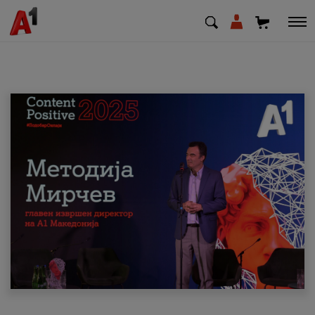
МК
EN
SQ
Приватни
Деловни
Поддршка
Надополни кредит
Плати сметка