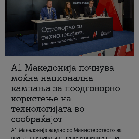
A1 Македонија почнува
моќна национална
кампања за поодговорно
користење на
технологијата во
сообраќајот
A1 Македонија заедно со Министерството за
внатрешни работи денеска и официјално ја