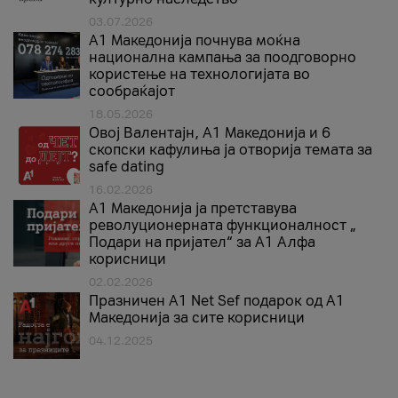
03.07.2026
A1 Македонија почнува моќна
национална кампања за поодговорно
користење на технологијата во
сообраќајот
18.05.2026
Овој Валентајн, A1 Македонија и 6
скопски кафулиња ја отворија темата за
safe dating
16.02.2026
А1 Македонија ја претставува
револуционерната функционалност „
Подари на пријател“ за А1 Алфа
корисници
02.02.2026
Празничен A1 Net Sеf подарок од А1
Македонија за сите корисници
04.12.2025