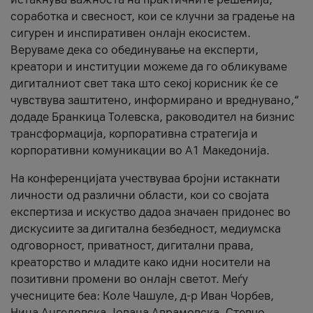
соработка и свесност, кои се клучни за градење на
сигурен и инспиративен онлајн екосистем.
Веруваме дека со обединување на експерти,
креатори и институции можеме да го обликуваме
дигиталниот свет така што секој корисник ќе се
чувствува заштитено, информирано и вреднувано,“
додаде Бранкица Толевска, раководител на бизнис
трансформација, корпоративна стратегија и
корпоративни комуникации во А1 Македонија.
На конференцијата учествуваа бројни истакнати
личности од различни области, кои со својата
експертиза и искуство дадоа значаен придонес во
дискусиите за дигитална безбедност, медиумска
одговорност, приватност, дигитални права,
креаторство и младите како идни носители на
позитивни промени во онлајн светот. Меѓу
учесниците беа: Коле Чашуле, д-р Иван Чорбев,
Нина Ангеловска, Јована Аврамовска, Стевчо