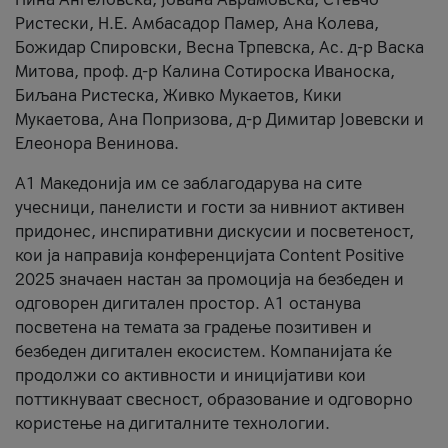
Ристески, Н.Е. Амбасадор Памер, Ана Колева,
Божидар Спировски, Весна Трпевска, Ас. д-р Васка
Митова, проф. д-р Калина Сотироска Иваноска,
Биљана Ристеска, Живко Мукаетов, Кики
Мукаетова, Ана Попризова, д-р Димитар Јовевски и
Елеонора Венинова.
А1 Македонија им се заблагодарува на сите
учесници, панелисти и гости за нивниот активен
придонес, инспиративни дискусии и посветеност,
кои ја направија конференцијата Content Positive
2025 значаен настан за промоција на безбеден и
одговорен дигитален простор. А1 останува
посветена на темата за градење позитивен и
безбеден дигитален екосистем. Компанијата ќе
продолжи со активности и иницијативи кои
поттикнуваат свесност, образование и одговорно
користење на дигиталните технологии.