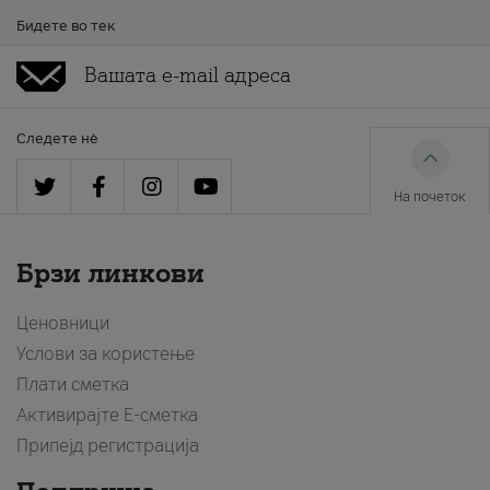
Бидете во тек
Следете нè
На почеток
Брзи линкови
Ценовници
Услови за користење
Плати сметка
Активирајте Е-сметка
Припејд регистрација