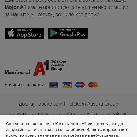
Мојот A1
имате пристап до сите важни информации
за Вашите A1 услуги, во било кое време.
Member of
Начини на плаќање
Дознај повеќе за A1 Telekom Austria Group
A1 Austria
A1 Croatia
A1 Serbia
A1 Belarus
A1 Bulgaria
A1 Slovenia
A1 Digital
Со кликање на копчето "Се согласувам", се согласувате да
зачуваме колачиња за да го подобриме Вашето корисничко
искуство преку анализа на употребата на веб-страната,