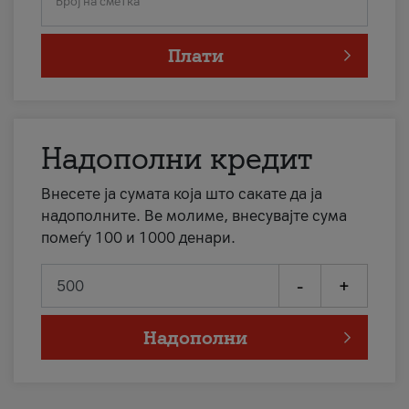
Број на сметка
Плати
Надополни кредит
Внесете ја сумата која што сакате да ја
надополните. Ве молиме, внесувајте сума
помеѓу 100 и 1000 денари.
-
+
Надополни