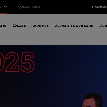
а нас
#ПодобарОнлајн
Надополн
свет
Медиа
Кариера
Броеви за донации
Кон