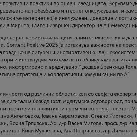
и позитивни практики во онлајн заедницата. Веруваме д
 градењето на побезбедно интернет опкружување, и само
зможиме интернет кој е инклузивен, доверлив и поттик
тодија Мирчев, Главен извршен директор на А1 Македониј
 одговорно користење на дигиталните технологии и да 
. Content Positive 2025 ја истакнува важноста на прак
за градење на сигурен и инспиративен онлајн екосистем.
атори и институции можеме да го обликуваме дигитални
тено, информирано и вреднувано,“ додаде Бранкица Толе
ативна стратегија и корпоративни комуникации во А1
личности од различни области, кои со својата експерти
 за дигитална безбедност, медиумска одговорност, прив
ни носители на позитивни промени во онлајн светот. М
Нина Ангеловска, Јована Аврамовска, Стевчо Ристески, Н
и, Весна Трпевска, Ас. д-р Васка Митова, проф. д-р Ка
каетов, Кики Мукаетова, Ана Попризова, д-р Димитар Ј