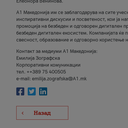
Елеонора Венинова.
А1 Македонија им се заблагодарува на сите учес
инспиративни дискусии и посветеност, кои ја на
промоција на безбеден и одговорен дигитален пр
безбеден дигитален екосистем. Компанијата ќе 
свесност, образование и одговорно користење н
Контакт за медиуми А1 Македонија:
Емилија Зографска
Корпоративни комуникации
тел. ++389 75 400505
e-mail: emilija.zografska@A1.mk
Назад