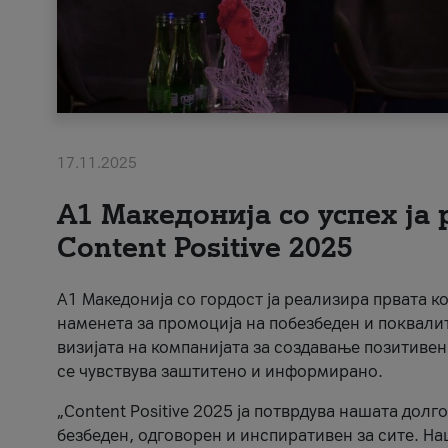
17.11.2025
А1 Македонија со успех ја
Content Positive 2025
А1 Македонија со гордост ја реализира првата к
наменета за промоција на побезбеден и поквали
визијата на компанијата за создавање позитивен
се чувствува заштитено и информирано.
„Content Positive 2025 ја потврдува нашата долг
безбеден, одговорен и инспиративен за сите. На