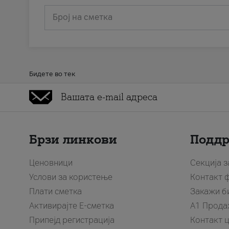
Број на сметка
Бидете во тек
Брзи линкови
Подд
Ценовници
Секција 
Услови за користење
Контакт 
Плати сметка
Закажи б
Активирајте Е-сметка
A1 Прода
Припејд регистрација
Контакт 