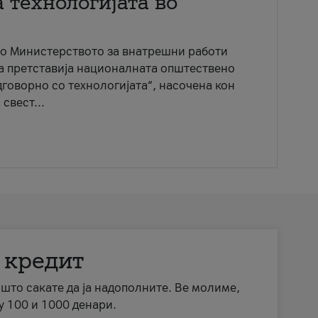
 технологијата во
со Министерството за внатрешни работи
ја претставија националната општествено
говорно со технологијата“, насочена кон
свест...
 кредит
а што сакате да ја надополните. Ве молиме,
у 100 и 1000 денари.