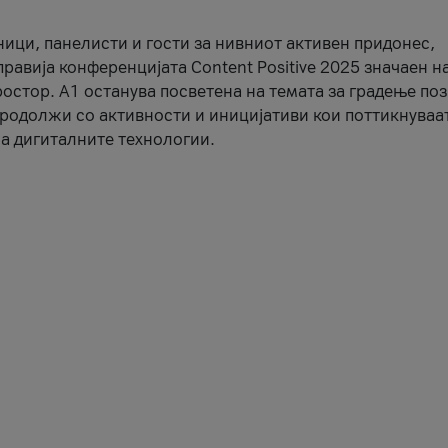
ници, панелисти и гости за нивниот активен придонес,
правија конференцијата Content Positive 2025 значаен н
остор. А1 останува посветена на темата за градење по
продолжи со активности и иницијативи кои поттикнуваа
а дигиталните технологии.