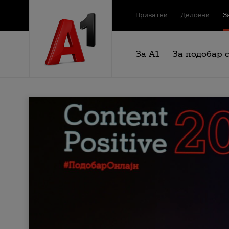
Приватни
Деловни
З
За А1
За подобар 