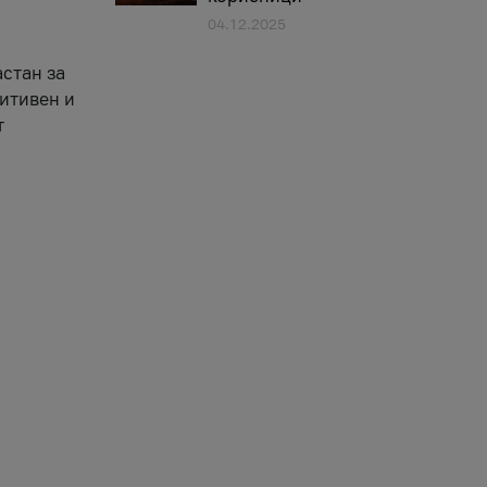
04.12.2025
астан за
зитивен и
т