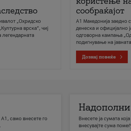
користење на
аследство
сообраќајот
ивалот „Охридско
A1 Македонија заедно 
„Културна врска“, чиј
денеска и официјално 
а легендарната
одговорна кампања „Од
подигнување на јавната 
Дознај повеќе
Надополни
 А1, само внесете го
Внесете ја сумата кој
.
внесувајте сума помеѓ