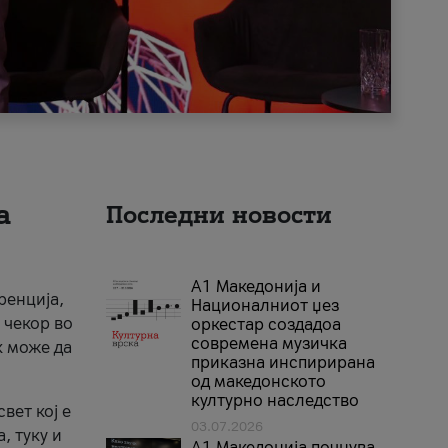
а
Последни новости
А1 Македонија и
ренција,
Националниот џез
 чекор во
оркестар создадоа
современа музичка
к може да
приказна инспирирана
од македонското
културно наследство
вет кој е
03.07.2026
, туку и
A1 Македонија почнува