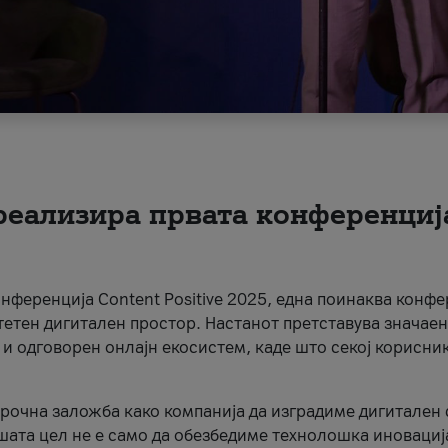
 реализира првата конференциј
онференција Content Positive 2025, една поинаква конфе
тетен дигитален простор. Настанот претставува значаен
 и одговорен онлајн екосистем, каде што секој корисни
орочна заложба како компанија да изградиме дигитален с
шата цел не е само да обезбедиме технолошка иновација