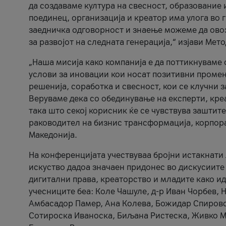
да создаваме култура на свесност, образование 
поединец, организација и креатор има улога во
заедничка одговорност и знаење можеме да ово
за развојот на следната генерација,“ изјави Ме
„Наша мисија како компанија е да поттикнуваме
услови за иновации кои носат позитивни промени
решенија, соработка и свесност, кои се клучни 
Веруваме дека со обединување на експерти, кре
така што секој корисник ќе се чувствува зашти
раководител на бизнис трансформација, корпор
Македонија.
На конференцијата учествуваа бројни истакнати 
искуство дадоа значаен придонес во дискусиите
дигитални права, креаторство и младите како ид
учесниците беа: Коле Чашуле, д-р Иван Чорбев, 
Амбасадор Памер, Ана Колева, Божидар Спировск
Сотироска Иваноска, Биљана Ристеска, Живко Му