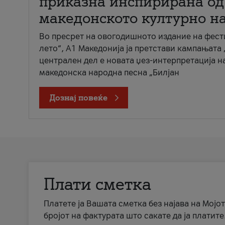
приказна инспирирана од
македонското културно н
Во пресрет на овогодишното издание на фест
лето“, А1 Македонија ја претстави кампањата 
централен дел е новата џез-интерпретација н
македонска народна песна „Билјан
Дознај повеќе
Плати сметка
Платете ја Вашата сметка без најава на Мојот
бројот на фактурата што сакате да ја платите