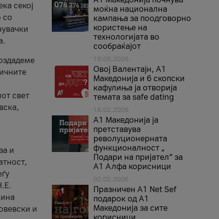
ека секој
моќна национална
 со
кампања за поодговорно
користење на
нувачки
технологијата во
а.
сообраќајот
18.05.2026
создадеме
Овој Валентајн, A1
тичните
Македонија и 6 скопски
кафулиња ја отворија
от свет
темата за safe dating
вска,
16.02.2026
А1 Македонија ја
претставува
револуционерната
функционалност „
за и
Подари на пријател“ за
атност,
А1 Алфа корисници
еѓу
02.02.2026
.Е.
Празничен A1 Net Sеf
лина
подарок од А1
Македонија за сите
овевски и
корисници