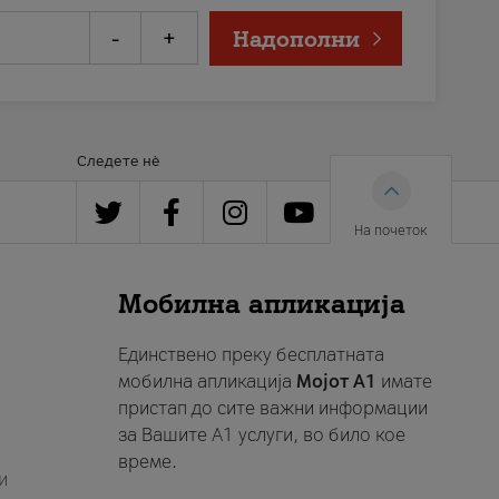
-
+
Надополни
Следете нè
На почеток
Мобилна апликација
Единствено преку бесплатната
мобилна апликација
Мојот A1
имате
пристап до сите важни информации
за Вашите A1 услуги, во било кое
време.
и