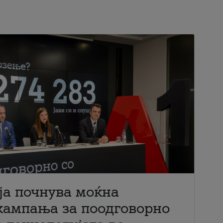
ја почнува моќна
кампања за поодговорно