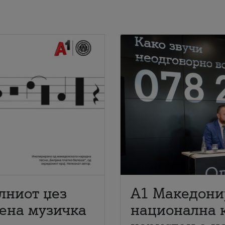
лниот џез
A1 Македони
мена музичка
национална 