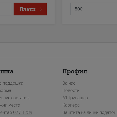
Плати
ршка
Профил
за поддршка
За нас
форма
Новости
изнис состанок
А1 Групација
жни места
Кариера
центар
077 1234
Заштита на лични податоц