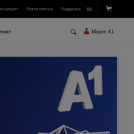
и кредит
Плати сметка
Поддршка
МК
такт
Мојот A1