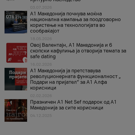
03.07.2026
A1 Македонија почнува моќна
национална кампања за поодговорно
користење на технологијата во
сообраќајот
18.05.2026
Овој Валентајн, A1 Македонија и 6
скопски кафулиња ја отворија темата за
safe dating
16.02.2026
А1 Македонија ја претставува
револуционерната функционалност „
Подари на пријател“ за А1 Алфа
корисници
02.02.2026
Празничен A1 Net Sеf подарок од А1
Македонија за сите корисници
04.12.2025