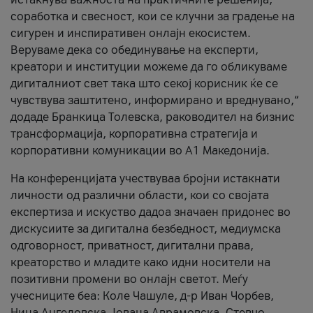
соработка и свесност, кои се клучни за градење на
сигурен и инспиративен онлајн екосистем.
Веруваме дека со обединување на експерти,
креатори и институции можеме да го обликуваме
дигиталниот свет така што секој корисник ќе се
чувствува заштитено, информирано и вреднувано,“
додаде Бранкица Толевска, раководител на бизнис
трансформација, корпоративна стратегија и
корпоративни комуникации во А1 Македонија.
На конференцијата учествуваа бројни истакнати
личности од различни области, кои со својата
експертиза и искуство дадоа значаен придонес во
дискусиите за дигитална безбедност, медиумска
одговорност, приватност, дигитални права,
креаторство и младите како идни носители на
позитивни промени во онлајн светот. Меѓу
учесниците беа: Коле Чашуле, д-р Иван Чорбев,
Нина Ангеловска, Јована Аврамовска, Стевчо