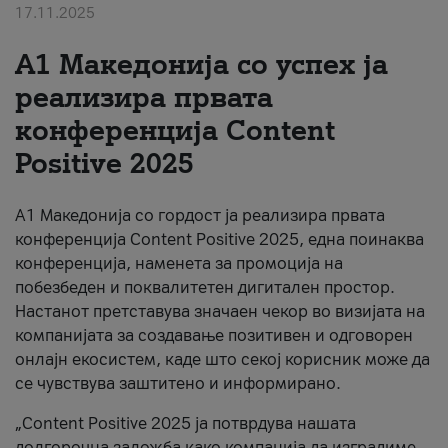
17.11.2025
За нас
А1 Македонија со успех ја
#ПодобарОнлајн
реализира првата
конференција Content
Positive 2025
А1 Македонија со гордост ја реализира првата
конференција Content Positive 2025, една поинаква
конференција, наменета за промоција на
побезбеден и поквалитетен дигитален простор.
Настанот претставува значаен чекор во визијата на
компанијата за создавање позитивен и одговорен
онлајн екосистем, каде што секој корисник може да
се чувствува заштитено и информирано.
„Content Positive 2025 ја потврдува нашата
долгорочна заложба како компанија да изградиме