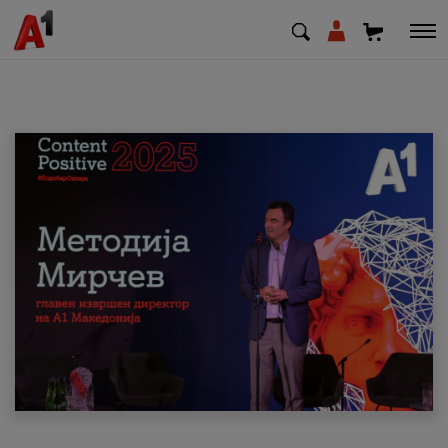
МК
EN
SQ
Приватни
Деловни
Поддршка
Надополни кредит
Плати сметка