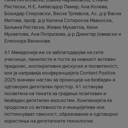
Ристески, Н.Е. Амбасадор Памер, Ана Колева,
Божидар Спировски, Весна Трпевска, Ас. д-р Васка
Митова, проф. д-р Калина Сотироска Иваноска,
Биљана Ристеска, Живко Мукаетов, Кики
Мукаетова, Ана Попризова, д-р Димитар Јовевски и
Елеонора Венинова.
А1 Македонија им се заблагодарува на сите
учесници, панелисти и гости за нивниот активен
придонес, инспиративни дискусии и посветеност,
кои ја направија конференцијата Content Positive
2025 значаен настан за промоција на безбеден и
одговорен дигитален простор. А1 останува
посветена на темата за градење позитивен и
безбеден дигитален екосистем. Компанијата ќе
продолжи со активности и иницијативи кои
поттикнуваат свесност, образование и одговорно
користење на дигиталните технологии.