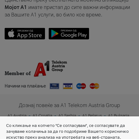
Мојот A1
имате пристап до сите важни информации
за Вашите A1 услуги, во било кое време.
Member of
Начини на плаќање
Дознај повеќе за A1 Telekom Austria Group
A1 Austria
A1 Croatia
A1 Serbia
A1 Belarus
A1 Bulgaria
A1 Slovenia
A1 Digital
Со кликање на копчето "Се согласувам", се согласувате да
зачуваме колачиња за да го подобриме Вашето корисничко
искуство преку анализа на употребата на веб-страната,