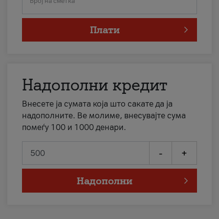
Број на сметка
Плати
Надополни кредит
Внесете ја сумата која што сакате да ја
надополните. Ве молиме, внесувајте сума
помеѓу 100 и 1000 денари.
-
+
Надополни