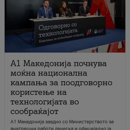
A1 Македонија почнува
моќна национална
кампања за поодговорно
користење на
технологијата во
сообраќајот
A1 Македонија заедно со Министерството за
внатрешни работи денеска и официјално ја