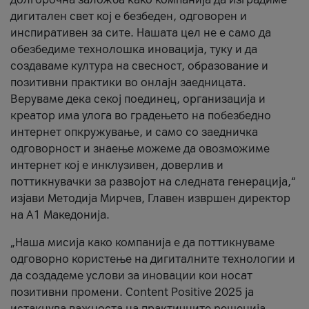
дигитален свет кој е безбеден, одговорен и
инспиративен за сите. Нашата цел не е само да
обезбедиме технолошка иновација, туку и да
создаваме култура на свесност, образование и
позитивни практики во онлајн заедницата.
Веруваме дека секој поединец, организација и
креатор има улога во градењето на побезбедно
интернет опкружување, и само со заедничка
одговорност и знаење можеме да овозможиме
интернет кој е инклузивен, доверлив и
поттикнувачки за развојот на следната генерација,“
изјави Методија Мирчев, Главен извршен директор
на А1 Македонија.
„Наша мисија како компанија е да поттикнуваме
одговорно користење на дигиталните технологии и
да создадеме услови за иновации кои носат
позитивни промени. Content Positive 2025 ја
истакнува важноста на практичните решенија,