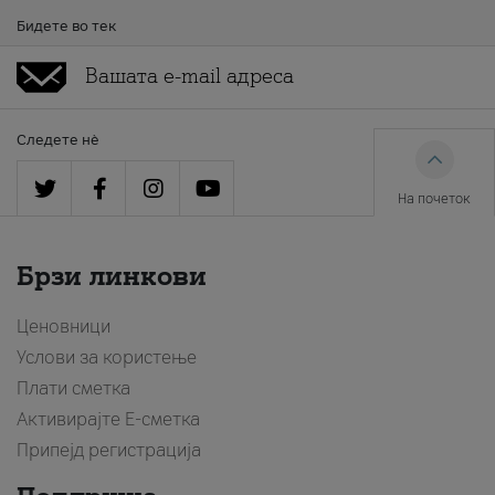
Бидете во тек
Следете нè
На почеток
Брзи линкови
Ценовници
Услови за користење
Плати сметка
Активирајте Е-сметка
Припејд регистрација