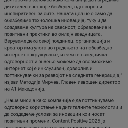
дигитален свет кој е безбеден, одговорен и
инспиративен за сите. Нашата цел не е само да
обезбедиме технолошка иновација, туку и да
создаваме култура на свесност, образование и
позитивни практики во онлајн заедницата.
Веруваме дека секој поединец, организација и
креатор има улога во градењето на побезбедно
интернет опкружување, и само со заедничка
одговорност и знаење можеме да овозможиме
интернет кој е инклузивен, доверлив и
поттикнувачки за развојот на следната генерација,“
изјави Методија Мирчев, Главен извршен директор
на А1 Македонија.
„Наша мисија како компанија е да поттикнуваме
одговорно користење на дигиталните технологии и
да создадеме услови за иновации кои носат
позитивни промени. Content Positive 2025 ја
истакнува важноста на практичните решенија,