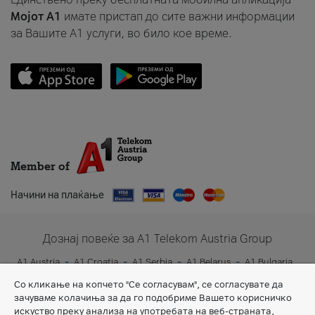
Мојот A1
имате пристап до сите важни информации
за Вашите A1 услуги, во било кое време.
Member of
Начини на плаќање
Дознај повеќе за A1 Telekom Austria Group
A1 Austria
A1 Croatia
A1 Serbia
A1 Belarus
A1 Bulgaria
A1 Slovenia
A1 Digital
Со кликање на копчето "Се согласувам", се согласувате да
зачуваме колачиња за да го подобриме Вашето корисничко
искуство преку анализа на употребата на веб-страната,