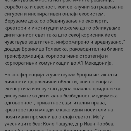
соработка и свесност, кои се клучни за градење на
сигурен и инспиративен онлајн екосистем.
Веруваме дека со обединување на експерти,
креатори и институции можеме да го обликуваме
дигиталниот свет така што секој корисник ќе се
чувствува заштитено, информирано и вреднувано,“
додаде Бранкица Толевска, раководител на бизнис
трансформација, корпоративна стратегија и
корпоративни комуникации во А1 Македонија.
На конференцијата учествуваа бројни истакнати
личности од различни области, кои со својата
експертиза и искуство дадоа значаен придонес во
дискусиите за дигитална безбедност, медиумска
одговорност, приватност, дигитални права,
креаторство и младите како идни носители на
позитивни промени во онлајн светот. Меѓу
учесниците беа: Коле Чашуле, д-р Иван Чорбев,
Нина Ангеловска, Јована Аврамовска, Стевчо