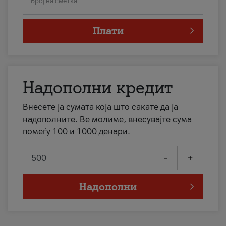
Број на сметка
Плати
Надополни кредит
Внесете ја сумата која што сакате да ја
надополните. Ве молиме, внесувајте сума
помеѓу 100 и 1000 денари.
-
+
Надополни