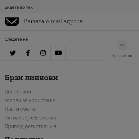
Бидете во тек
Следете нè
На почеток
Брзи линкови
Ценовници
Услови за користење
Плати сметка
Активирајте Е-сметка
Припејд регистрација