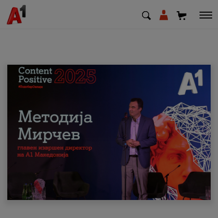
МК
EN
SQ
Приватни
Деловни
Поддршка
Надополни кредит
Плати сметка