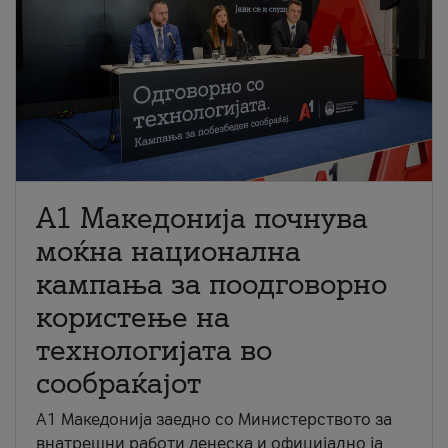
A1 Македонија почнува
моќна национална
кампања за поодговорно
користење на
технологијата во
сообраќајот
A1 Македонија заедно со Министерството за
внатрешни работи денеска и официјално ја