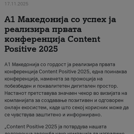
17.11.2025
За нас
А1 Македонија со успех ја
#ПодобарОнлајн
реализира првата
конференција Content
Positive 2025
А1 Македонија со гордост ја реализира првата
конференција Content Positive 2025, една поинаква
конференција, наменета за промоција на
побезбеден и поквалитетен дигитален простор.
Настанот претставува значаен чекор во визијата на
компанијата за создавање позитивен и одговорен
онлајн екосистем, каде што секој корисник може да
се чувствува заштитено и информирано.
„Content Positive 2025 ја потврдува нашата
долгорочна заложба како компанија да изградиме