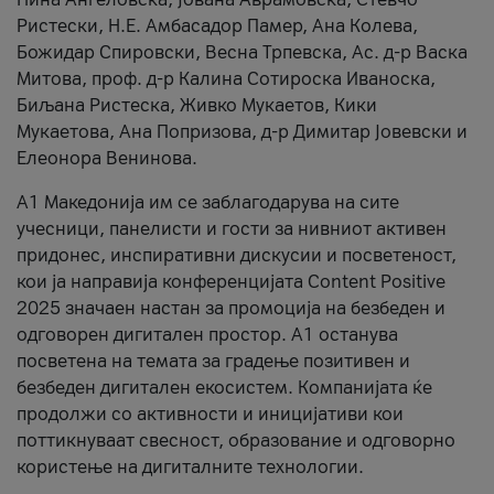
Ристески, Н.Е. Амбасадор Памер, Ана Колева,
Божидар Спировски, Весна Трпевска, Ас. д-р Васка
Митова, проф. д-р Калина Сотироска Иваноска,
Биљана Ристеска, Живко Мукаетов, Кики
Мукаетова, Ана Попризова, д-р Димитар Јовевски и
Елеонора Венинова.
А1 Македонија им се заблагодарува на сите
учесници, панелисти и гости за нивниот активен
придонес, инспиративни дискусии и посветеност,
кои ја направија конференцијата Content Positive
2025 значаен настан за промоција на безбеден и
одговорен дигитален простор. А1 останува
посветена на темата за градење позитивен и
безбеден дигитален екосистем. Компанијата ќе
продолжи со активности и иницијативи кои
поттикнуваат свесност, образование и одговорно
користење на дигиталните технологии.