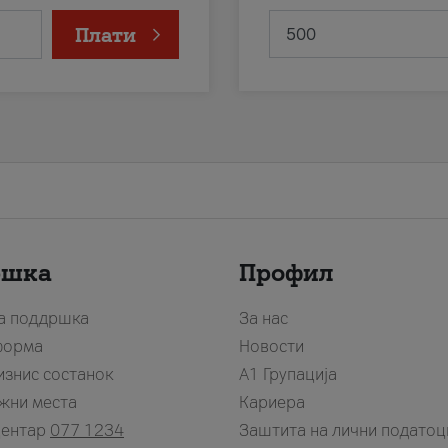
Плати
ршка
Профил
за поддршка
За нас
форма
Новости
изнис состанок
А1 Групација
жни места
Кариера
центар
077 1234
Заштита на лични податоц