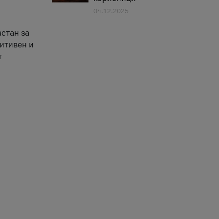
04.12.2025
астан за
зитивен и
т