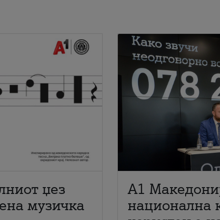
лниот џез
A1 Македони
мена музичка
национална 