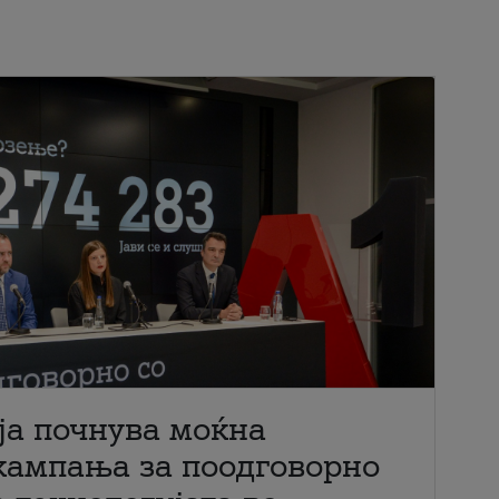
ја почнува моќна
кампања за поодговорно