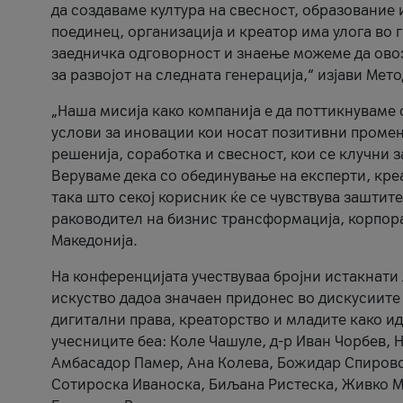
да создаваме култура на свесност, образование 
поединец, организација и креатор има улога во
заедничка одговорност и знаење можеме да ово
за развојот на следната генерација,“ изјави Ме
„Наша мисија како компанија е да поттикнуваме
услови за иновации кои носат позитивни промени
решенија, соработка и свесност, кои се клучни 
Веруваме дека со обединување на експерти, кре
така што секој корисник ќе се чувствува зашти
раководител на бизнис трансформација, корпор
Македонија.
На конференцијата учествуваа бројни истакнати 
искуство дадоа значаен придонес во дискусиите
дигитални права, креаторство и младите како ид
учесниците беа: Коле Чашуле, д-р Иван Чорбев, 
Амбасадор Памер, Ана Колева, Божидар Спировск
Сотироска Иваноска, Биљана Ристеска, Живко Му