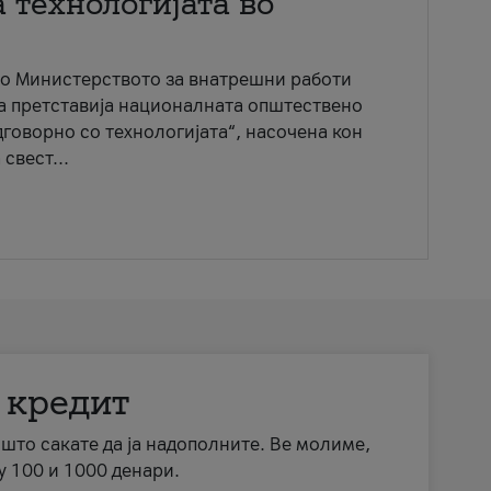
 технологијата во
со Министерството за внатрешни работи
ја претставија националната општествено
говорно со технологијата“, насочена кон
свест...
 кредит
а што сакате да ја надополните. Ве молиме,
у 100 и 1000 денари.