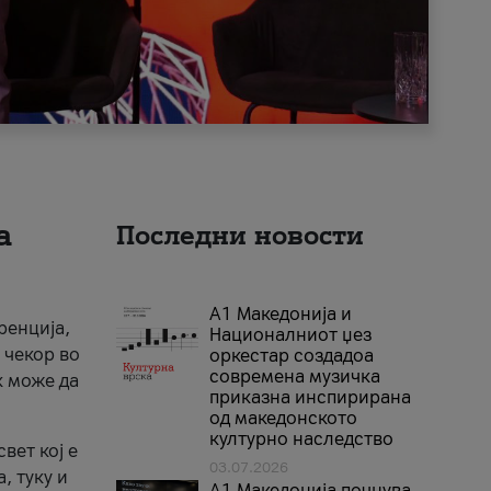
а
Последни новости
А1 Македонија и
ренција,
Националниот џез
 чекор во
оркестар создадоа
современа музичка
к може да
приказна инспирирана
од македонското
културно наследство
вет кој е
03.07.2026
, туку и
A1 Македонија почнува