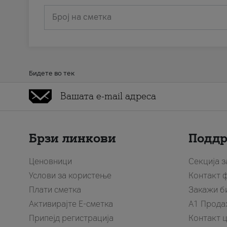
Број на сметка
Бидете во тек
Брзи линкови
Подд
Ценовници
Секција 
Услови за користење
Контакт 
Плати сметка
Закажи б
Активирајте Е-сметка
A1 Прода
Припејд регистрација
Контакт 