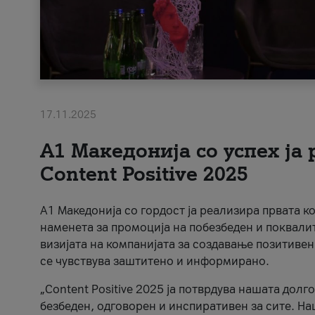
17.11.2025
А1 Македонија со успех ја
Content Positive 2025
А1 Македонија со гордост ја реализира првата к
наменета за промоција на побезбеден и поквали
визијата на компанијата за создавање позитивен
се чувствува заштитено и информирано.
„Content Positive 2025 ја потврдува нашата долг
безбеден, одговорен и инспиративен за сите. На