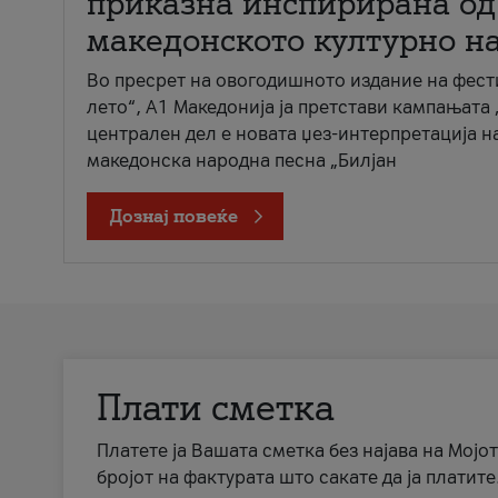
приказна инспирирана од
македонското културно н
Во пресрет на овогодишното издание на фест
лето“, А1 Македонија ја претстави кампањата 
централен дел е новата џез-интерпретација н
македонска народна песна „Билјан
Дознај повеќе
Плати сметка
Платете ја Вашата сметка без најава на Мојот
бројот на фактурата што сакате да ја платите