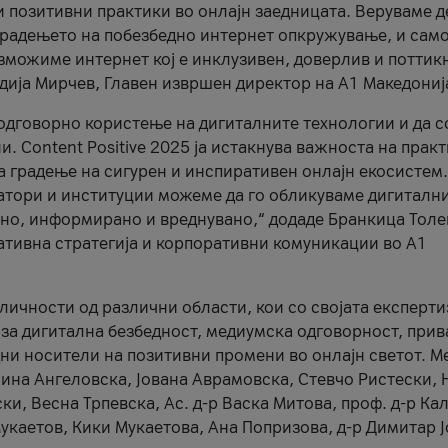
и позитивни практики во онлајн заедницата. Веруваме д
 градењето на побезбедно интернет опкружување, и само
зможиме интернет кој е инклузивен, доверлив и поттик
тодија Мирчев, Главен извршен директор на А1 Македониј
 одговорно користење на дигиталните технологии и да 
. Content Positive 2025 ја истакнува важноста на прак
за градење на сигурен и инспиративен онлајн екосистем.
атори и институции можеме да го обликуваме дигитални
тено, информирано и вреднувано,“ додаде Бранкица Толе
ативна стратегија и корпоративни комуникации во А1
личности од различни области, кои со својата експерти
 за дигитална безбедност, медиумска одговорност, прив
ни носители на позитивни промени во онлајн светот. М
Нина Ангеловска, Јована Аврамовска, Стевчо Ристески, Н
и, Весна Трпевска, Ас. д-р Васка Митова, проф. д-р Ка
каетов, Кики Мукаетова, Ана Попризова, д-р Димитар Ј