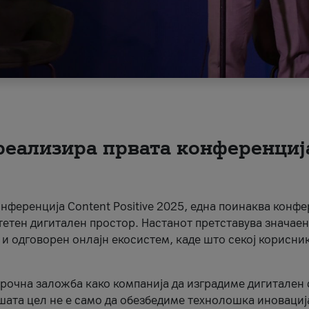
 реализира првата конференциј
онференција Content Positive 2025, една поинаква конфе
тетен дигитален простор. Настанот претставува значаен
 и одговорен онлајн екосистем, каде што секој корисни
орочна заложба како компанија да изградиме дигитален с
шата цел не е само да обезбедиме технолошка иновација