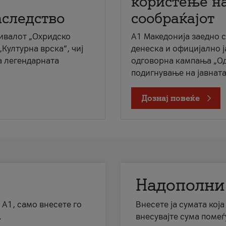
користење на
аследство
сообраќајот
ивалот „Охридско
A1 Македонија заедно 
„Културна врска“, чиј
денеска и официјално 
а легендарната
одговорна кампања „Од
подигнување на јавната 
Дознај повеќе
Надополни
 А1, само внесете го
Внесете ја сумата кој
.
внесувајте сума помеѓ