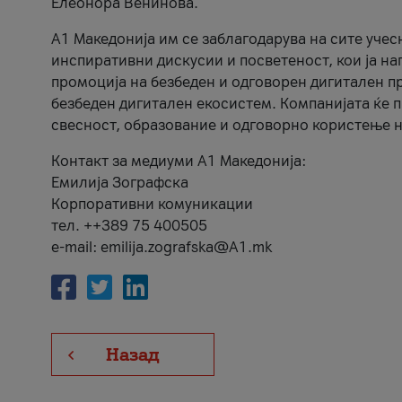
Елеонора Венинова.
А1 Македонија им се заблагодарува на сите учес
инспиративни дискусии и посветеност, кои ја на
промоција на безбеден и одговорен дигитален пр
безбеден дигитален екосистем. Компанијата ќе 
свесност, образование и одговорно користење н
Контакт за медиуми А1 Македонија:
Емилија Зографска
Корпоративни комуникации
тел. ++389 75 400505
e-mail: emilija.zografska@A1.mk
Назад