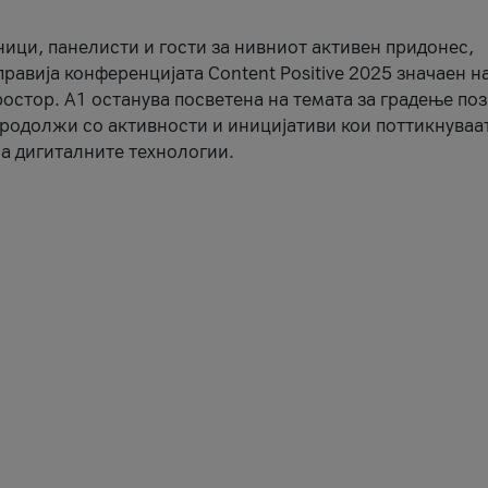
ници, панелисти и гости за нивниот активен придонес,
правија конференцијата Content Positive 2025 значаен н
остор. А1 останува посветена на темата за градење по
продолжи со активности и иницијативи кои поттикнуваа
а дигиталните технологии.