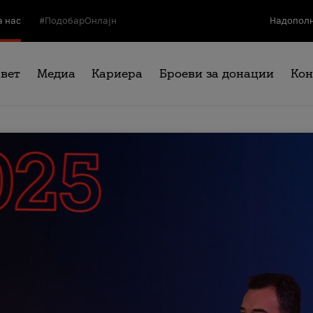
а нас
#ПодобарОнлајн
Надополн
свет
Медиа
Кариера
Броеви за донации
Кон