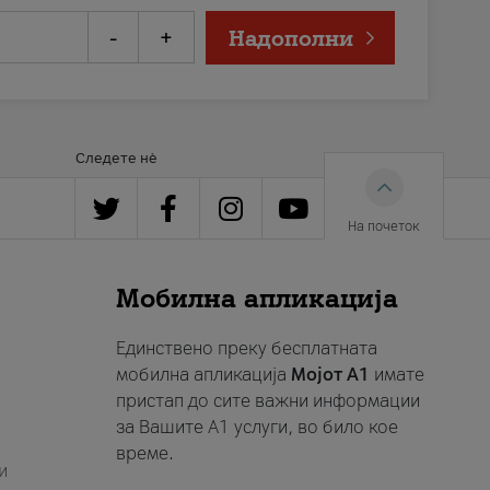
-
+
Надополни
Следете нè
На почеток
Мобилна апликација
Единствено преку бесплатната
мобилна апликација
Мојот A1
имате
пристап до сите важни информации
за Вашите A1 услуги, во било кое
време.
и