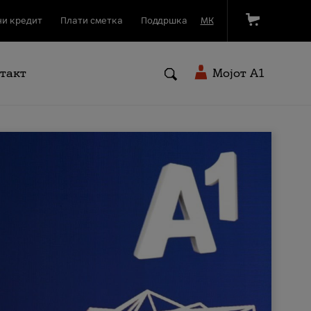
и кредит
Плати сметка
Поддршка
МК
такт
Мојот A1