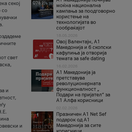
ека секој
моќна национална
 со
кампања за поодговорно
користење на
нувачки
технологијата во
а.
сообраќајот
18.05.2026
создадеме
Овој Валентајн, A1
тичните
Македонија и 6 скопски
кафулиња ја отворија
от свет
темата за safe dating
вска,
16.02.2026
А1 Македонија ја
претставува
револуционерната
функционалност „
за и
Подари на пријател“ за
атност,
А1 Алфа корисници
еѓу
02.02.2026
.Е.
Празничен A1 Net Sеf
лина
подарок од А1
Македонија за сите
овевски и
корисници