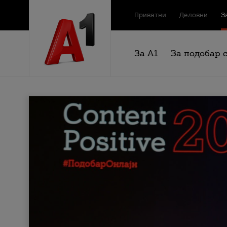
Приватни
Деловни
З
За А1
За подобар 