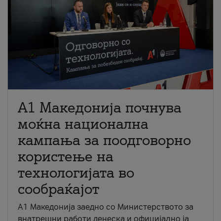
A1 Македонија почнува
моќна национална
кампања за поодговорно
користење на
технологијата во
сообраќајот
A1 Македонија заедно со Министерството за
внатрешни работи денеска и официјално ја