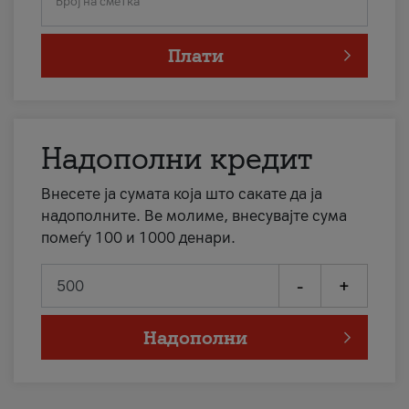
Број на сметка
Плати
Надополни кредит
Внесете ја сумата која што сакате да ја
надополните. Ве молиме, внесувајте сума
помеѓу 100 и 1000 денари.
-
+
Надополни