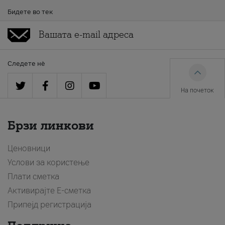
Бидете во тек
Следете нè
На почеток
Брзи линкови
Ценовници
Услови за користење
Плати сметка
Активирајте Е-сметка
Припејд регистрација