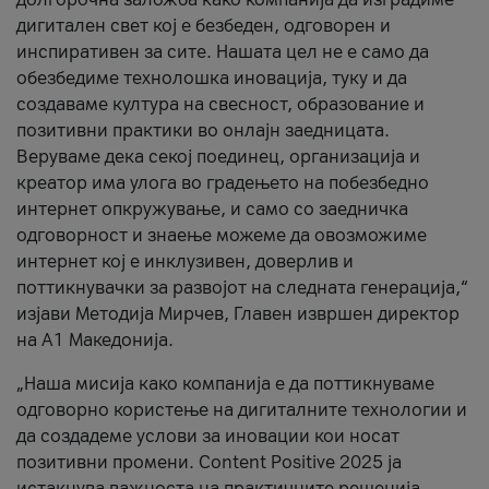
дигитален свет кој е безбеден, одговорен и
инспиративен за сите. Нашата цел не е само да
обезбедиме технолошка иновација, туку и да
создаваме култура на свесност, образование и
позитивни практики во онлајн заедницата.
Веруваме дека секој поединец, организација и
креатор има улога во градењето на побезбедно
интернет опкружување, и само со заедничка
одговорност и знаење можеме да овозможиме
интернет кој е инклузивен, доверлив и
поттикнувачки за развојот на следната генерација,“
изјави Методија Мирчев, Главен извршен директор
на А1 Македонија.
„Наша мисија како компанија е да поттикнуваме
одговорно користење на дигиталните технологии и
да создадеме услови за иновации кои носат
позитивни промени. Content Positive 2025 ја
истакнува важноста на практичните решенија,