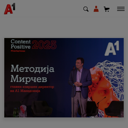
МК
EN
SQ
Приватни
Деловни
Поддршка
Надополни кредит
Плати сметка