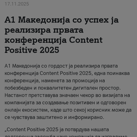
17.11.2025
За нас
А1 Македонија со успех ја
#ПодобарОнлајн
реализира првата
конференција Content
Positive 2025
А1 Македонија со гордост ја реализира првата
конференција Content Positive 2025, една поинаква
конференција, наменета за промоција на
побезбеден и поквалитетен дигитален простор.
Настанот претставува значаен чекор во визијата на
компанијата за создавање позитивен и одговорен
онлајн екосистем, каде што секој корисник може да
се чувствува заштитено и информирано.
„Content Positive 2025 ја потврдува нашата
долгорочна заложба како компанија да изградиме