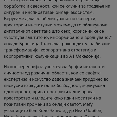
соработка и свесност, кои се клучни за градење на
сигурен и инспиративен онлајн екосистем.
Веруваме дека со обединување на експерти,
креатори и институции можеме да го обликуваме
дигиталниот свет така што секој корисник ќе се
чувствува заштитено, информирано и вреднувано,“
додаде Бранкица Толевска, раководител на бизнис
трансформација, корпоративна стратегија и
корпоративни комуникации во А1 Македонија.
На конференцијата учествуваа бројни истакнати
личности од различни области, кои со својата
експертиза и искуство дадоа значаен придонес во
дискусиите за дигитална безбедност, медиумска
одговорност, приватност, дигитални права,
креаторство и младите како идни носители на
позитивни промени во онлајн светот. Меѓу
учесниците беа: Коле Чашуле, д-р Иван Чорбев,
Нина Ангеловска, Јована Аврамовска, Стевчо