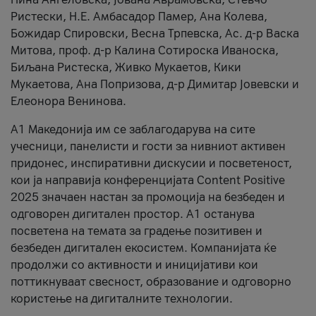
Ристески, Н.Е. Амбасадор Памер, Ана Колева,
Божидар Спировски, Весна Трпевска, Ас. д-р Васка
Митова, проф. д-р Калина Сотироска Иваноска,
Биљана Ристеска, Живко Мукаетов, Кики
Мукаетова, Ана Попризова, д-р Димитар Јовевски и
Елеонора Венинова.
А1 Македонија им се заблагодарува на сите
учесници, панелисти и гости за нивниот активен
придонес, инспиративни дискусии и посветеност,
кои ја направија конференцијата Content Positive
2025 значаен настан за промоција на безбеден и
одговорен дигитален простор. А1 останува
посветена на темата за градење позитивен и
безбеден дигитален екосистем. Компанијата ќе
продолжи со активности и иницијативи кои
поттикнуваат свесност, образование и одговорно
користење на дигиталните технологии.