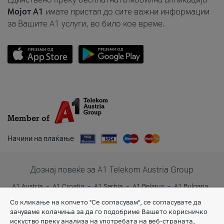
Мојот A1
имате пристап до сите важни информации
за Вашите A1 услуги, во било кое време.
Member of
Начини на плаќање
Дознај повеќе за A1 Telekom Austria Group
A1 Austria
A1 Croatia
A1 Serbia
A1 Belarus
A1 Bulgaria
A1 Slovenia
A1 Digital
Со кликање на копчето "Се согласувам", се согласувате да
зачуваме колачиња за да го подобриме Вашето корисничко
искуство преку анализа на употребата на веб-страната,