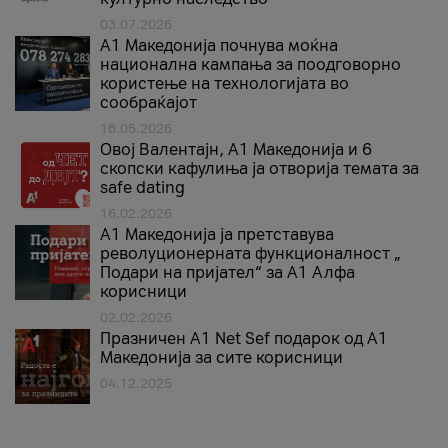
03.07.2026
A1 Македонија почнува моќна
национална кампања за поодговорно
користење на технологијата во
сообраќајот
18.05.2026
Овој Валентајн, A1 Македонија и 6
скопски кафулиња ја отворија темата за
safe dating
16.02.2026
А1 Македонија ја претставува
револуционерната функционалност „
Подари на пријател“ за А1 Алфа
корисници
02.02.2026
Празничен A1 Net Sеf подарок од А1
Македонија за сите корисници
04.12.2025