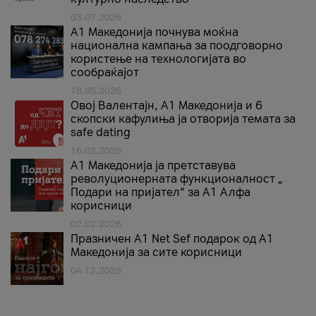
03.07.2026
A1 Македонија почнува моќна
национална кампања за поодговорно
користење на технологијата во
сообраќајот
18.05.2026
Овој Валентајн, A1 Македонија и 6
скопски кафулиња ја отворија темата за
safe dating
16.02.2026
А1 Македонија ја претставува
револуционерната функционалност „
Подари на пријател“ за А1 Алфа
корисници
02.02.2026
Празничен A1 Net Sеf подарок од А1
Македонија за сите корисници
04.12.2025