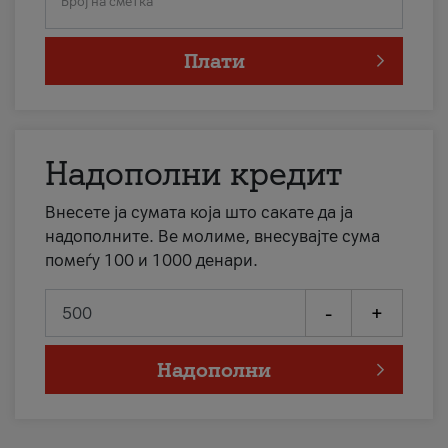
Број на сметка
Плати
Надополни кредит
Внесете ја сумата која што сакате да ја
надополните. Ве молиме, внесувајте сума
помеѓу 100 и 1000 денари.
-
+
Надополни