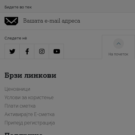
Бидете во тек
Следете нè
На почеток
Брзи линкови
Ценовници
Услови за користење
Плати сметка
Активирајте Е-сметка
Припејд регистрација