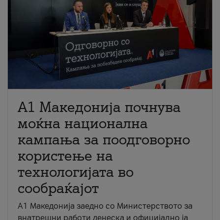
A1 Македонија почнува
моќна национална
кампања за поодговорно
користење на
технологијата во
сообраќајот
A1 Македонија заедно со Министерството за
внатрешни работи денеска и официјално ја