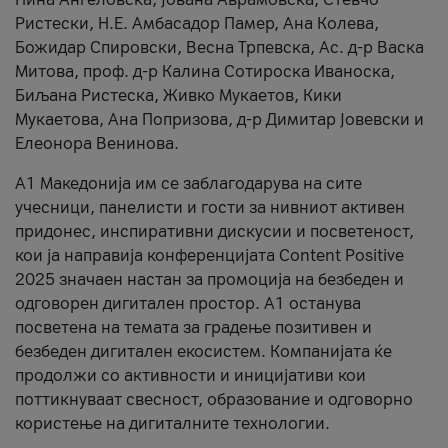
Ристески, Н.Е. Амбасадор Памер, Ана Колева,
Божидар Спировски, Весна Трпевска, Ас. д-р Васка
Митова, проф. д-р Калина Сотироска Иваноска,
Биљана Ристеска, Живко Мукаетов, Кики
Мукаетова, Ана Попризова, д-р Димитар Јовевски и
Елеонора Венинова.
А1 Македонија им се заблагодарува на сите
учесници, панелисти и гости за нивниот активен
придонес, инспиративни дискусии и посветеност,
кои ја направија конференцијата Content Positive
2025 значаен настан за промоција на безбеден и
одговорен дигитален простор. А1 останува
посветена на темата за градење позитивен и
безбеден дигитален екосистем. Компанијата ќе
продолжи со активности и иницијативи кои
поттикнуваат свесност, образование и одговорно
користење на дигиталните технологии.