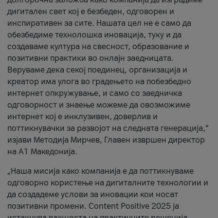
дигитален свет кој е безбеден, одговорен и
инспиративен за сите. Нашата цел не е само да
обезбедиме технолошка иновација, туку и да
создаваме култура на свесност, образование и
позитивни практики во онлајн заедницата.
Веруваме дека секој поединец, организација и
креатор има улога во градењето на побезбедно
интернет опкружување, и само со заедничка
одговорност и знаење можеме да овозможиме
интернет кој е инклузивен, доверлив и
поттикнувачки за развојот на следната генерација,“
изјави Методија Мирчев, Главен извршен директор
на А1 Македонија.
„Наша мисија како компанија е да поттикнуваме
одговорно користење на дигиталните технологии и
да создадеме услови за иновации кои носат
позитивни промени. Content Positive 2025 ја
истакнува важноста на практичните решенија,