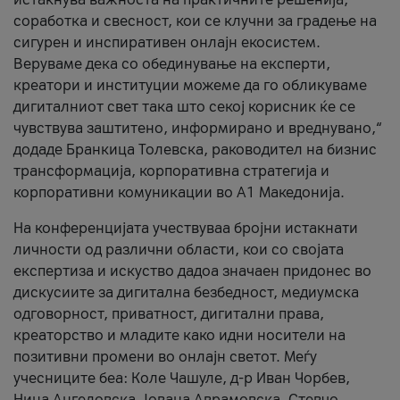
соработка и свесност, кои се клучни за градење на
сигурен и инспиративен онлајн екосистем.
Веруваме дека со обединување на експерти,
креатори и институции можеме да го обликуваме
дигиталниот свет така што секој корисник ќе се
чувствува заштитено, информирано и вреднувано,“
додаде Бранкица Толевска, раководител на бизнис
трансформација, корпоративна стратегија и
корпоративни комуникации во А1 Македонија.
На конференцијата учествуваа бројни истакнати
личности од различни области, кои со својата
експертиза и искуство дадоа значаен придонес во
дискусиите за дигитална безбедност, медиумска
одговорност, приватност, дигитални права,
креаторство и младите како идни носители на
позитивни промени во онлајн светот. Меѓу
учесниците беа: Коле Чашуле, д-р Иван Чорбев,
Нина Ангеловска, Јована Аврамовска, Стевчо