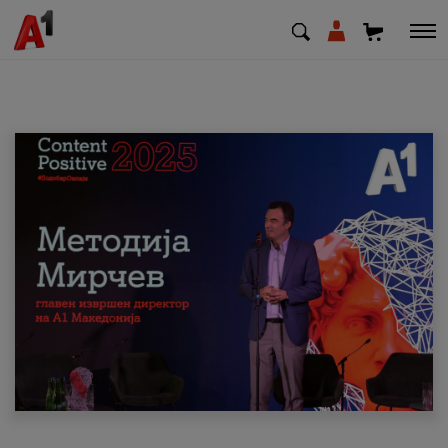
МК
EN
SQ
Приватни
Деловни
Поддршка
Надополни кредит
Плати сметка