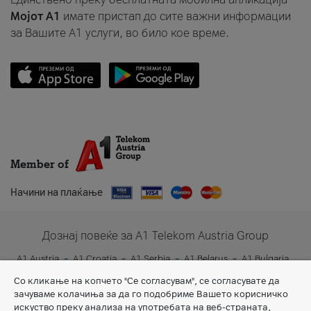
Мојот A1
имате пристап до сите важни информации
за Вашите A1 услуги, во било кое време.
Member of
Начини на плаќање
Дознај повеќе за A1 Telekom Austria Group
A1 Austria
A1 Croatia
A1 Serbia
A1 Belarus
A1 Bulgaria
A1 Slovenia
A1 Digital
Со кликање на копчето "Се согласувам", се согласувате да
зачуваме колачиња за да го подобриме Вашето корисничко
искуство преку анализа на употребата на веб-страната,