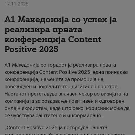
17.11.2025
За нас
А1 Македонија со успех ја
#ПодобарОнлајн
реализира првата
конференција Content
Positive 2025
А1 Македонија со гордост ја реализира првата
конференција Content Positive 2025, една поинаква
конференција, наменета за промоција на
побезбеден и поквалитетен дигитален простор.
Настанот претставува значаен чекор во визијата на
компанијата за создавање позитивен и одговорен
онлајн екосистем, каде што секој корисник може да
се чувствува заштитено и информирано.
„Content Positive 2025 ја потврдува нашата
долгорочна заложба како компанија да изградиме