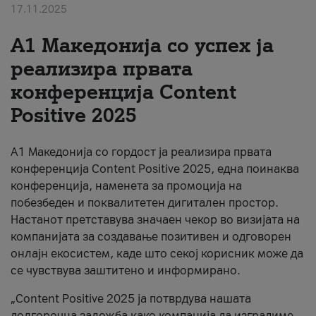
17.11.2025
За нас
А1 Македонија со успех ја
#ПодобарОнлајн
реализира првата
конференција Content
Positive 2025
А1 Македонија со гордост ја реализира првата
конференција Content Positive 2025, една поинаква
конференција, наменета за промоција на
побезбеден и поквалитетен дигитален простор.
Настанот претставува значаен чекор во визијата на
компанијата за создавање позитивен и одговорен
онлајн екосистем, каде што секој корисник може да
се чувствува заштитено и информирано.
„Content Positive 2025 ја потврдува нашата
долгорочна заложба како компанија да изградиме