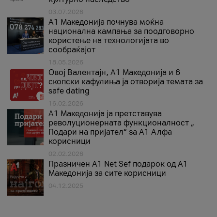
03.07.2026
A1 Македонија почнува моќна
национална кампања за поодговорно
користење на технологијата во
сообраќајот
18.05.2026
Овој Валентајн, A1 Македонија и 6
скопски кафулиња ја отворија темата за
safe dating
16.02.2026
А1 Македонија ја претставува
револуционерната функционалност „
Подари на пријател“ за А1 Алфа
корисници
02.02.2026
Празничен A1 Net Sеf подарок од А1
Македонија за сите корисници
04.12.2025