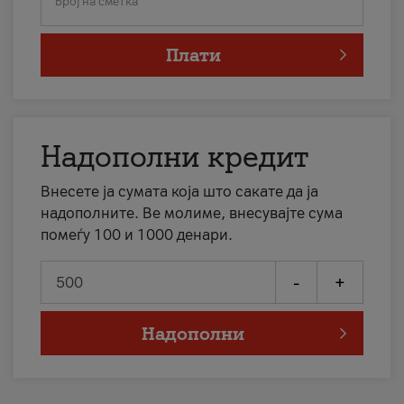
Број на сметка
Плати
Надополни кредит
Внесете ја сумата која што сакате да ја
надополните. Ве молиме, внесувајте сума
помеѓу 100 и 1000 денари.
-
+
Надополни