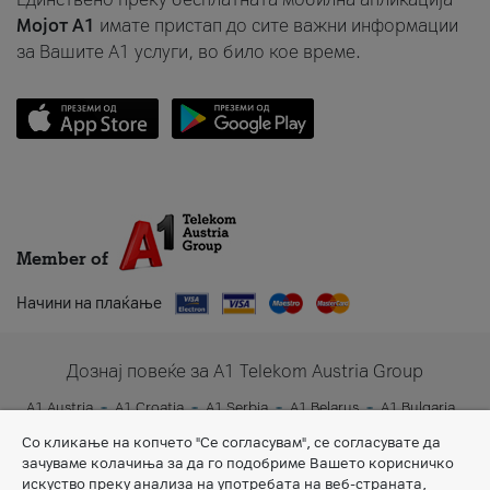
Мојот A1
имате пристап до сите важни информации
за Вашите A1 услуги, во било кое време.
Member of
Начини на плаќање
Дознај повеќе за A1 Telekom Austria Group
A1 Austria
A1 Croatia
A1 Serbia
A1 Belarus
A1 Bulgaria
A1 Slovenia
A1 Digital
Со кликање на копчето "Се согласувам", се согласувате да
зачуваме колачиња за да го подобриме Вашето корисничко
искуство преку анализа на употребата на веб-страната,