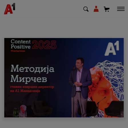
МК
EN
SQ
Приватни
Деловни
Поддршка
Надополни кредит
Плати сметка