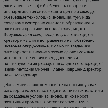
дигитален свет кој е безбеден, одговорен и
инспиративен за сите. Нашата цел не е само да
обезбедиме технолошка иновација, туку и да
создаваме култура на свесност, образование и
позитивни практики во онлајн заедницата.
Веруваме дека секој поединец, организација и
креатор има улога во градењето на побезбедно
интернет опкружување, и само со заедничка
одговорност и знаење можеме да овозможиме
интернет кој е инклузивен, доверлив и
поттикнувачки за развојот на следната генерација,“
изјави Методија Мирчев, Главен извршен директор
на А1 Македонија.
„Наша мисија како компанија е да поттикнуваме
одговорно користење на дигиталните технологии и
да создадеме услови за иновации кои носат
позитивни промени. Content Positive 2025 ја
истакнува важноста на практичните решенија,