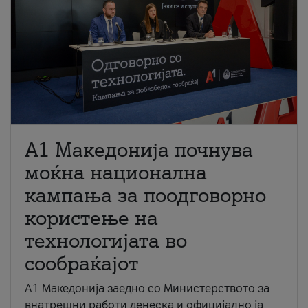
A1 Македонија почнува
моќна национална
кампања за поодговорно
користење на
технологијата во
сообраќајот
A1 Македонија заедно со Министерството за
внатрешни работи денеска и официјално ја