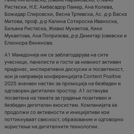
Ристески, Н.Е. Амбасадор Памер, Ана Колева,
Божидар Спировски, Весна Трпевска, Ас. д-р Васка
Митова, проф. д-р Калина Сотироска Иваноска,
Биљана Ристеска, Живко Мукаетов, Кики
Мукаетова, Ана Попризова, д-р Димитар Јовевски и
Елеонора Венинова.
А1 Македонија им се заблагодарува на сите
учесници, панелисти и гости за нивниот активен
придонес, инспиративни дискусии и посветеност,
кои ја направија конференцијата Content Positive
2025 значаен настан за промоција на безбеден и
одговорен дигитален простор. А1 останува
посветена на темата за градење позитивен и
безбеден дигитален екосистем. Компанијата ќе
продолжи со активности и иницијативи кои
поттикнуваат свесност, образование и одговорно
користење на дигиталните технологии.