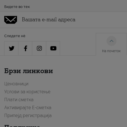
Бидете во тек
Следете нè
На почеток
Брзи линкови
Ценовници
Услови за користење
Плати сметка
Активирајте Е-сметка
Припејд регистрација