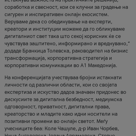
соработка и свесност, кои се клучни за градење на
сигурен и инспиративен онлајн екосистем.
Веруваме дека со обединување на експерти,
креатори и институции можеме да го обликуваме
дигиталниот свет така што секој корисник ќе се
чувствува заштитено, информирано и вреднувано,“
додаде Бранкица Толевска, раководител на бизнис
трансформација, корпоративна стратегија и
корпоративни комуникации во А1 Македонија.
На конференцијата учествуваа бројни истакнати
личности од различни области, кои со својата
експертиза и искуство дадоа значаен придонес во
дискусиите за дигитална безбедност, медиумска
одговорност, приватност, дигитални права,
креаторство и младите како идни носители на
позитивни промени во онлајн светот. Меѓу
учесниците беа: Коле Чашуле, д-р Иван Чорбев,
Нина Ангеловска, Јована Аврамовска, Стевчо