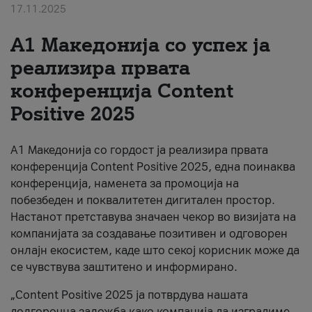
17.11.2025
За нас
А1 Македонија со успех ја
#ПодобарОнлајн
реализира првата
конференција Content
Positive 2025
А1 Македонија со гордост ја реализира првата
конференција Content Positive 2025, една поинаква
конференција, наменета за промоција на
побезбеден и поквалитетен дигитален простор.
Настанот претставува значаен чекор во визијата на
компанијата за создавање позитивен и одговорен
онлајн екосистем, каде што секој корисник може да
се чувствува заштитено и информирано.
„Content Positive 2025 ја потврдува нашата
долгорочна заложба како компанија да изградиме