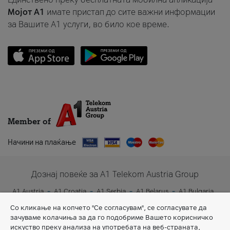
Мојот A1
имате пристап до сите важни информации
за Вашите A1 услуги, во било кое време.
Member of
Начини на плаќање
Дознај повеќе за A1 Telekom Austria Group
A1 Austria
A1 Croatia
A1 Serbia
A1 Belarus
A1 Bulgaria
A1 Slovenia
A1 Digital
Со кликање на копчето "Се согласувам", се согласувате да
зачуваме колачиња за да го подобриме Вашето корисничко
искуство преку анализа на употребата на веб-страната,