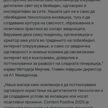
дигитален свет кој е безбеден, одговорен и
инспиративен за сите. Нашата цел не е само да
обезбедиме технолошка иновација, туку и да
создаваме култура на свесност, образование и
позитивни практики во онлајн заедницата.
Веруваме дека секој поединец, организација и
креатор има улога во градењето на побезбедно
интернет опкружување, и само со заедничка
одговорност и знаење можеме да овозможиме
интернет кој е инклузивен, доверлив и
поттикнувачки за развојот на следната генерација,“
изјави Методија Мирчев, Главен извршен директор
на А1 Македонија.
„Наша мисија како компанија е да поттикнуваме
одговорно користење на дигиталните технологии и
да создадеме услови за иновации кои носат
позитивни промени. Content Positive 2025 ја
истакнува важноста на практичните решенија,