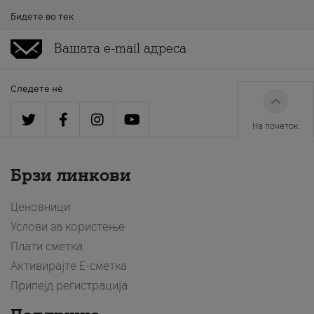
Бидете во тек
Следете нè
На почеток
Брзи линкови
Ценовници
Услови за користење
Плати сметка
Активирајте Е-сметка
Припејд регистрација