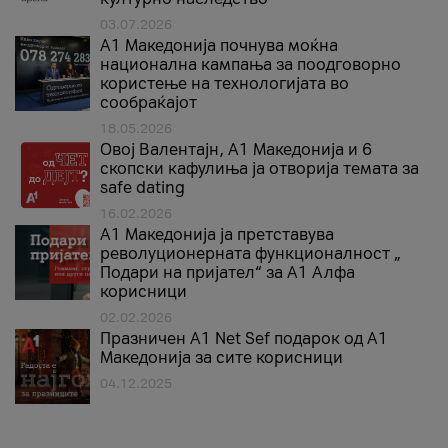
03.07.2026
A1 Македонија почнува моќна
национална кампања за поодговорно
користење на технологијата во
сообраќајот
18.05.2026
Овој Валентајн, A1 Македонија и 6
скопски кафулиња ја отворија темата за
safe dating
16.02.2026
А1 Македонија ја претставува
револуционерната функционалност „
Подари на пријател“ за А1 Алфа
корисници
02.02.2026
Празничен A1 Net Sеf подарок од А1
Македонија за сите корисници
04.12.2025