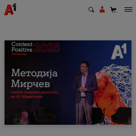
МК
EN
SQ
Приватни
Деловни
Поддршка
Надополни кредит
Плати сметка