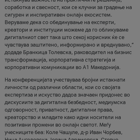
соработка и свесност, кои се клучни за градење на
сигурен и инспиративен онлајн екосистем.
Веруваме дека со обединување на експерти,
креатори и институции можеме да го обликуваме
дигиталниот свет така што секој корисник ќе се
чувствува заштитено, информирано и вреднувано,“
додаде Бранкица Толевска, раководител на бизнис
трансформација, корпоративна стратегија и
корпоративни комуникации во А1 Македонија.
На конференцијата учествуваа бројни истакнати
личности од различни области, кои со својата
експертиза и искуство дадоа значаен придонес во
дискусиите за дигитална безбедност, медиумска
одговорност, приватност, дигитални права,
креаторство и младите како идни носители на
позитивни промени во онлајн светот. Меѓу
учесниците беа: Коле Чашуле, д-р Иван Чорбев,
Нина Ангеловска, Јована Аврамовска, Стевчо