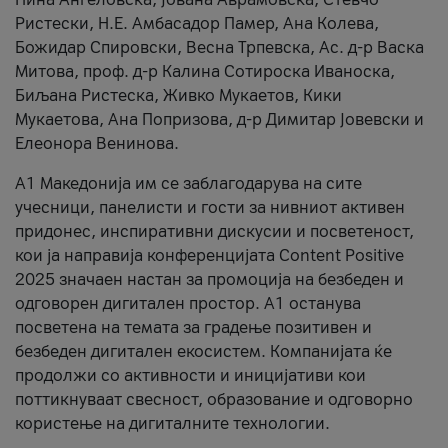
Ристески, Н.Е. Амбасадор Памер, Ана Колева,
Божидар Спировски, Весна Трпевска, Ас. д-р Васка
Митова, проф. д-р Калина Сотироска Иваноска,
Биљана Ристеска, Живко Мукаетов, Кики
Мукаетова, Ана Попризова, д-р Димитар Јовевски и
Елеонора Венинова.
А1 Македонија им се заблагодарува на сите
учесници, панелисти и гости за нивниот активен
придонес, инспиративни дискусии и посветеност,
кои ја направија конференцијата Content Positive
2025 значаен настан за промоција на безбеден и
одговорен дигитален простор. А1 останува
посветена на темата за градење позитивен и
безбеден дигитален екосистем. Компанијата ќе
продолжи со активности и иницијативи кои
поттикнуваат свесност, образование и одговорно
користење на дигиталните технологии.