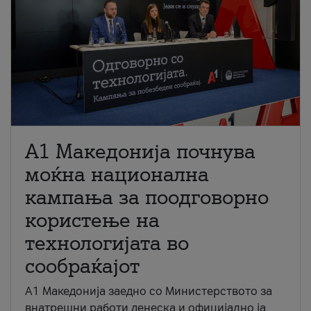
A1 Македонија почнува
моќна национална
кампања за поодговорно
користење на
технологијата во
сообраќајот
A1 Македонија заедно со Министерството за
внатрешни работи денеска и официјално ја