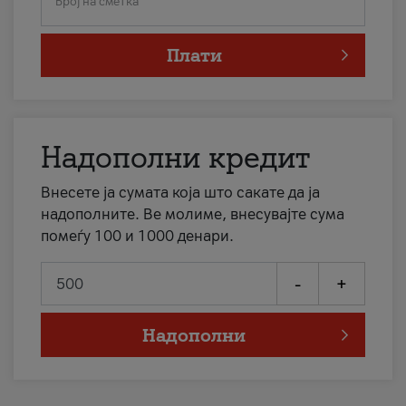
Број на сметка
Плати
Надополни кредит
Внесете ја сумата која што сакате да ја
надополните. Ве молиме, внесувајте сума
помеѓу 100 и 1000 денари.
-
+
Надополни