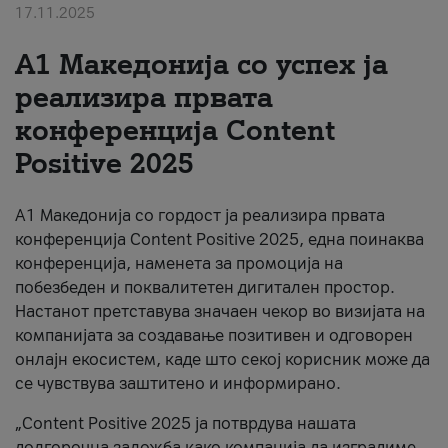
17.11.2025
За нас
А1 Македонија со успех ја
#ПодобарОнлајн
реализира првата
конференција Content
Positive 2025
А1 Македонија со гордост ја реализира првата
конференција Content Positive 2025, една поинаква
конференција, наменета за промоција на
побезбеден и поквалитетен дигитален простор.
Настанот претставува значаен чекор во визијата на
компанијата за создавање позитивен и одговорен
онлајн екосистем, каде што секој корисник може да
се чувствува заштитено и информирано.
„Content Positive 2025 ја потврдува нашата
долгорочна заложба како компанија да изградиме