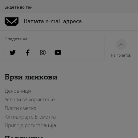
Бидете во тек
Следете нè
На почеток
Брзи линкови
Ценовници
Услови за користење
Плати сметка
Активирајте Е-сметка
Припејд регистрација