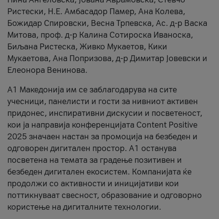
Ристески, Н.Е. Амбасадор Памер, Ана Колева,
Божидар Спировски, Весна Трпевска, Ас. д-р Васка
Митова, проф. д-р Калина Сотироска Иваноска,
Биљана Ристеска, Живко Мукаетов, Кики
Мукаетова, Ана Попризова, д-р Димитар Јовевски и
Елеонора Венинова.
А1 Македонија им се заблагодарува на сите
учесници, панелисти и гости за нивниот активен
придонес, инспиративни дискусии и посветеност,
кои ја направија конференцијата Content Positive
2025 значаен настан за промоција на безбеден и
одговорен дигитален простор. А1 останува
посветена на темата за градење позитивен и
безбеден дигитален екосистем. Компанијата ќе
продолжи со активности и иницијативи кои
поттикнуваат свесност, образование и одговорно
користење на дигиталните технологии.