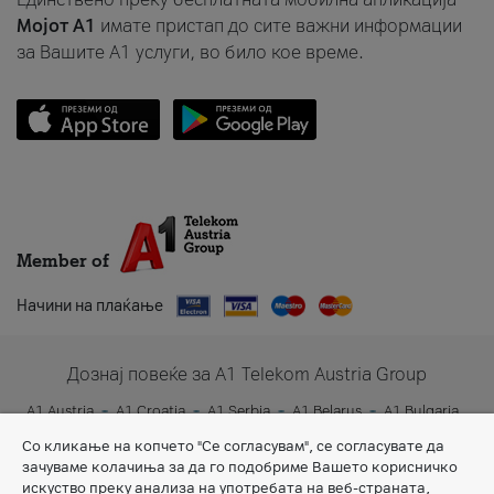
Мојот A1
имате пристап до сите важни информации
за Вашите A1 услуги, во било кое време.
Member of
Начини на плаќање
Дознај повеќе за A1 Telekom Austria Group
A1 Austria
A1 Croatia
A1 Serbia
A1 Belarus
A1 Bulgaria
A1 Slovenia
A1 Digital
Со кликање на копчето "Се согласувам", се согласувате да
зачуваме колачиња за да го подобриме Вашето корисничко
искуство преку анализа на употребата на веб-страната,