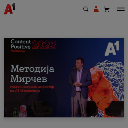
МК
EN
SQ
Приватни
Деловни
Поддршка
Надополни кредит
Плати сметка