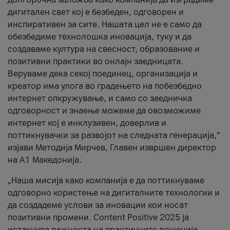
дигитален свет кој е безбеден, одговорен и
инспиративен за сите. Нашата цел не е само да
обезбедиме технолошка иновација, туку и да
создаваме култура на свесност, образование и
позитивни практики во онлајн заедницата.
Веруваме дека секој поединец, организација и
креатор има улога во градењето на побезбедно
интернет опкружување, и само со заедничка
одговорност и знаење можеме да овозможиме
интернет кој е инклузивен, доверлив и
поттикнувачки за развојот на следната генерација,“
изјави Методија Мирчев, Главен извршен директор
на А1 Македонија.
„Наша мисија како компанија е да поттикнуваме
одговорно користење на дигиталните технологии и
да создадеме услови за иновации кои носат
позитивни промени. Content Positive 2025 ја
истакнува важноста на практичните решенија,