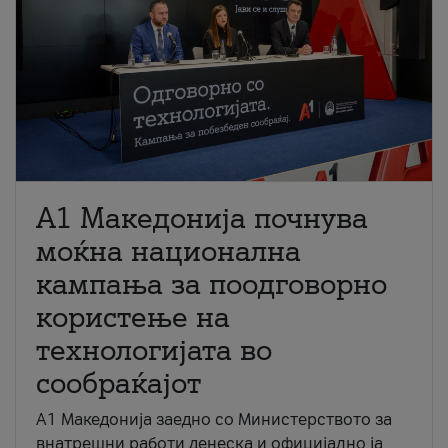
A1 Македонија почнува
моќна национална
кампања за поодговорно
користење на
технологијата во
сообраќајот
A1 Македонија заедно со Министерството за
внатрешни работи денеска и официјално ја