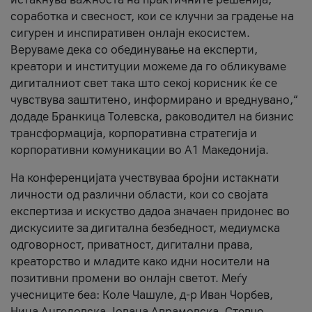
соработка и свесност, кои се клучни за градење на
сигурен и инспиративен онлајн екосистем.
Веруваме дека со обединување на експерти,
креатори и институции можеме да го обликуваме
дигиталниот свет така што секој корисник ќе се
чувствува заштитено, информирано и вреднувано,“
додаде Бранкица Толевска, раководител на бизнис
трансформација, корпоративна стратегија и
корпоративни комуникации во А1 Македонија.
На конференцијата учествуваа бројни истакнати
личности од различни области, кои со својата
експертиза и искуство дадоа значаен придонес во
дискусиите за дигитална безбедност, медиумска
одговорност, приватност, дигитални права,
креаторство и младите како идни носители на
позитивни промени во онлајн светот. Меѓу
учесниците беа: Коле Чашуле, д-р Иван Чорбев,
Нина Ангеловска, Јована Аврамовска, Стевчо