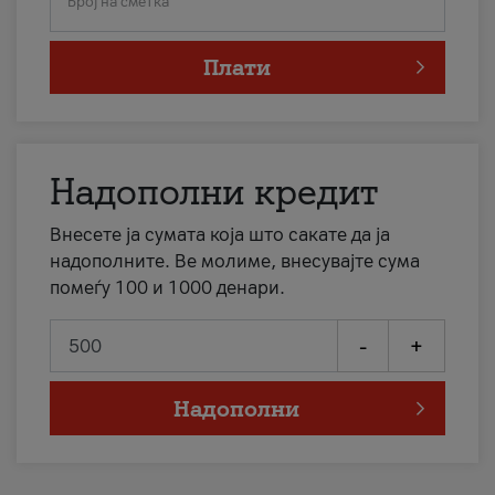
Број на сметка
Плати
Надополни кредит
Внесете ја сумата која што сакате да ја
надополните. Ве молиме, внесувајте сума
помеѓу 100 и 1000 денари.
-
+
Надополни