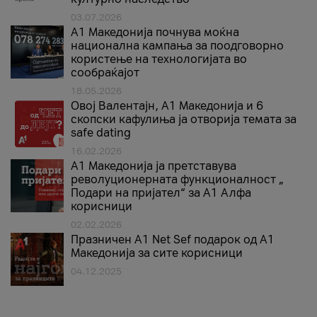
03.07.2026
A1 Македонија почнува моќна
национална кампања за поодговорно
користење на технологијата во
сообраќајот
18.05.2026
Овој Валентајн, A1 Македонија и 6
скопски кафулиња ја отворија темата за
safe dating
16.02.2026
А1 Македонија ја претставува
револуционерната функционалност „
Подари на пријател“ за А1 Алфа
корисници
02.02.2026
Празничен A1 Net Sеf подарок од А1
Македонија за сите корисници
04.12.2025