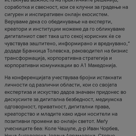
соработка и свесност, кои се клучни за градење на
сигурен и инспиративен онлајн екосистем.
Веруваме дека со обединување на експерти,
креатори и институции можеме да го обликуваме
дигиталниот свет така што секој корисник ќе се
чувствува заштитено, информирано и вреднувано,“
додаде Бранкица Толевска, раководител на бизнис
трансформација, корпоративна стратегија и
корпоративни комуникации во А1 Македонија.
На конференцијата учествуваа бројни истакнати
личности од различни области, кои со својата
експертиза и искуство дадоа значаен придонес во
дискусиите за дигитална безбедност, медиумска
одговорност, приватност, дигитални права,
креаторство и младите како идни носители на
позитивни промени во онлајн светот. Меѓу
учесниците беа: Коле Чашуле, д-р Иван Чорбев,
Нина Ангеловска, Јована Аврамовска, Стевчо