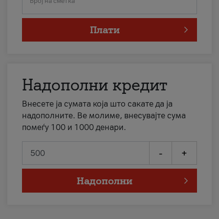
Број на сметка
Плати
Надополни кредит
Внесете ја сумата која што сакате да ја
надополните. Ве молиме, внесувајте сума
помеѓу 100 и 1000 денари.
-
+
Надополни