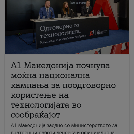
A1 Македонија почнува
моќна национална
кампања за поодговорно
користење на
технологијата во
сообраќајот
A1 Македонија заедно со Министерството за
внатрешни работи денеска и официјално ја