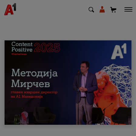
МК
EN
SQ
Приватни
Деловни
Поддршка
Надополни кредит
Плати сметка