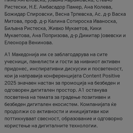
Ристески, Н.Е. Амбасадор Памер, Ана Колева,
Божидар Спировски, Весна Трпевска, Ас. д-р Васка
Митова, проф. д-р Калина Сотироска Иваноска,
Биљана Ристеска, Живко Мукаетов, Кики
Мукаетова, Ана Попризова, д-р Димитар Јовевски и
Елеонора Венинова.
А1 Македонија им се заблагодарува на сите
учесници, панелисти и гости за нивниот активен
придонес, инспиративни дискусии и посветеност,
кои ја направија конференцијата Content Positive
2025 значаен настан за промоција на безбеден и
одговорен дигитален простор. А1 останува
посветена на темата за градење позитивен и
безбеден дигитален екосистем. Компанијата ќе
продолжи со активности и иницијативи кои
поттикнуваат свесност, образование и одговорно
користење на дигиталните технологии.