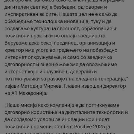
дигитален свет кој е безбеден, одговорен и
инспиративен за сите. Нашата цел не е само да
обезбедиме технолошка иновација, туку и да
создаваме култура на свесност, образование и
позитивни практики во онлајн заедницата.
Веруваме дека секој поединец, организација и
креатор има улога во градењето на побезбедно
интернет опкружување, и само со заедничка
одговорност и знаење можеме да овозможиме
интернет кој е инклузивен, доверлив и
поттикнувачки за развојот на следната генерација,“
изјави Методија Мирчев, Главен извршен директор
на А1 Македонија.
„Наша мисија како компанија е да поттикнуваме
одговорно користење на дигиталните технологии и
да создадеме услови за иновации кои носат
позитивни промени. Content Positive 2025 ја
истакнува важноста на практичните решенија,