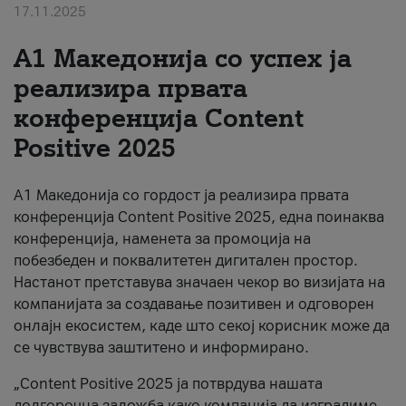
17.11.2025
За нас
А1 Македонија со успех ја
#ПодобарОнлајн
реализира првата
конференција Content
Positive 2025
А1 Македонија со гордост ја реализира првата
конференција Content Positive 2025, една поинаква
конференција, наменета за промоција на
побезбеден и поквалитетен дигитален простор.
Настанот претставува значаен чекор во визијата на
компанијата за создавање позитивен и одговорен
онлајн екосистем, каде што секој корисник може да
се чувствува заштитено и информирано.
„Content Positive 2025 ја потврдува нашата
долгорочна заложба како компанија да изградиме