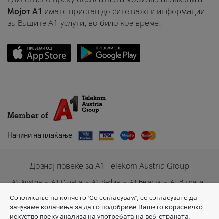
Мојот A1
имате пристап до сите важни информации
за Вашите A1 услуги, во било кое време.
Member of
Начини на плаќање
Дознај повеќе за A1 Telekom Austria Group
A1 Austria
A1 Croatia
A1 Serbia
A1 Belarus
A1 Bulgaria
A1 Slovenia
A1 Digital
Со кликање на копчето "Се согласувам", се согласувате да
зачуваме колачиња за да го подобриме Вашето корисничко
искуство преку анализа на употребата на веб-страната,