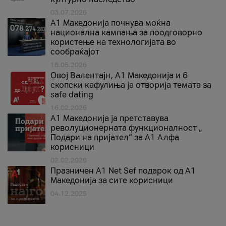
03.07.2026
A1 Македонија почнува моќна
национална кампања за поодговорно
користење на технологијата во
сообраќајот
18.05.2026
Овој Валентајн, A1 Македонија и 6
скопски кафулиња ја отворија темата за
safe dating
16.02.2026
А1 Македонија ја претставува
револуционерната функционалност „
Подари на пријател“ за А1 Алфа
корисници
02.02.2026
Празничен A1 Net Sеf подарок од А1
Македонија за сите корисници
04.12.2025