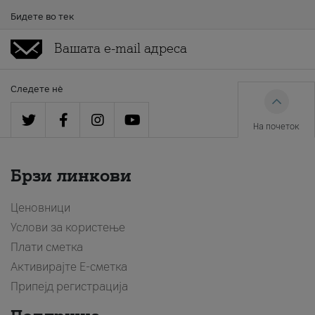
Бидете во тек
Следете нè
На почеток
Брзи линкови
Ценовници
Услови за користење
Плати сметка
Активирајте Е-сметка
Припејд регистрација